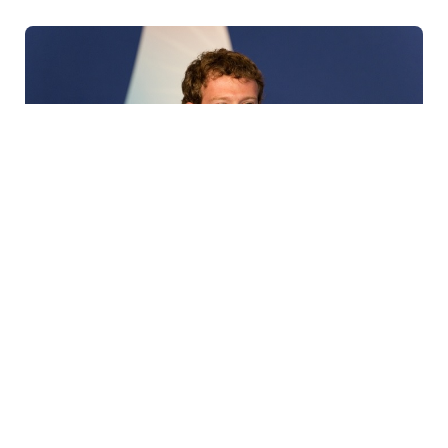
5 Avq / 14:24
Hindistan parlamenti Mark Zukerberqdən üzr tələb
etdi – 3 gün vaxt verildi
DÜNYA
0
0