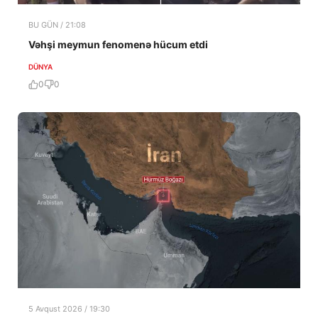
BU GÜN / 21:08
Vəhşi meymun fenomenə hücum etdi
DÜNYA
0
0
5 Avqust 2026 / 19:30