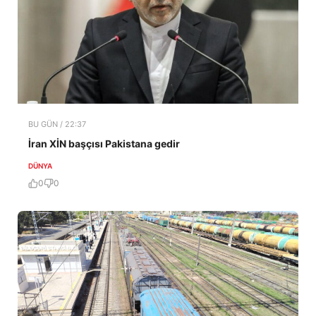
BU GÜN / 22:37
İran XİN başçısı Pakistana gedir
DÜNYA
0
0