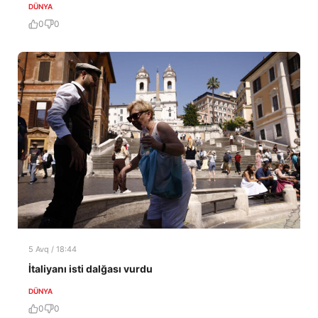
DÜNYA
0
0
5 Avq / 18:44
İtaliyanı isti dalğası vurdu
DÜNYA
0
0