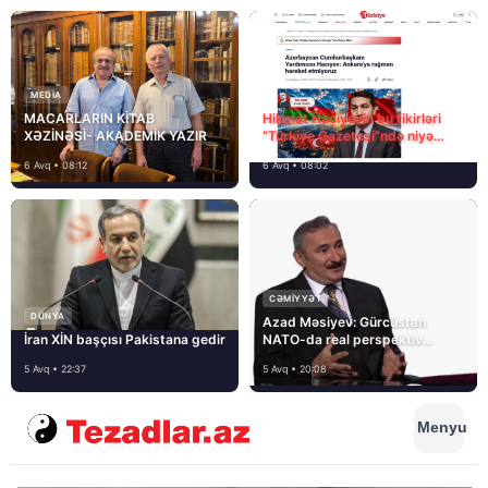
MEDİA
MACARLARIN KİTAB
Hikmət Hacıyevin bu fikirləri
XƏZİNƏSİ- AKADEMİK YAZIR
“Türkiye Gazetesi”ndə niyə
təhrif edilib?
6 Avq • 08:12
6 Avq • 08:02
CƏMIYYƏT
DÜNYA
Azad Məsiyev: Gürcüstan
İran XİN başçısı Pakistana gedir
NATO-da real perspektiv
görmür
5 Avq • 22:37
5 Avq • 20:08
Menyu