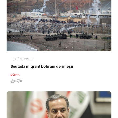
BU GÜN / 22:55
Seutada miqrant böhranı dərinləşir
DÜNYA
0
0