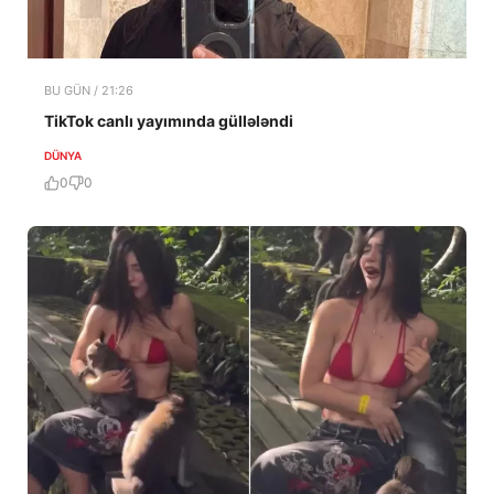
BU GÜN / 21:26
TikTok canlı yayımında güllələndi
DÜNYA
0
0