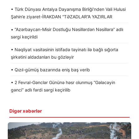
• Türk Dünyası Antalya Dayanışma Birliği’nden Vali Hulusi
Şahin’e ziyaret-İRAKDAN “TƏZADLAR”A YAZIRLAR
• “Azərbaycan-Misir Dostluğu Nəsillərdən Nəsillərə” adlı
sərgi keçirildi
• Nəqliyat vasitəsinin istifadə təyinatı ilə bağlı sığorta
şirkətini aldadanları bu gözləyir
• Qızıl-gümüş bazarında eniş baş verib
• 2 Fevral-Gənclər Gününə həsr olunmuş “Gələcəyin
gənci” adlı fərdi sərgi keçirilib
Digər xəbərlər