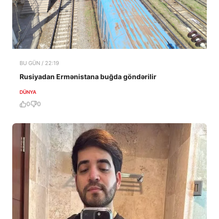
BU GÜN / 22:19
Rusiyadan Ermənistana buğda göndərilir
DÜNYA
0
0