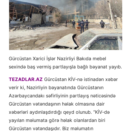
Gürcüstan Xarici İşlər Nazirliyi Bakıda mebel
sexində baş vermiş partlayışla bağlı bəyanat yayıb.
TEZADLAR.AZ
Gürcüstan KİV-nə istinadən xəbər
verir ki, Nazirliyin bəyanatında Gürcüstanın
Azərbaycandakı səfirliyinin partlayış nəticəsində
Gürcüstan vətəndaşının həlak olmasına dair
xəbərləri aydınlaşdırdığı qeyd olunub. “KİV-də
yayılan məlumata görə həlak olanlardan biri
Gürcüstan vətəndaşıdır. Biz məlumatın