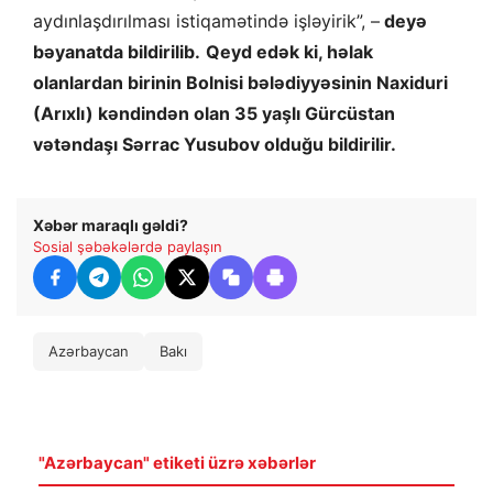
aydınlaşdırılması istiqamətində işləyirik”, –
deyə
bəyanatda bildirilib.
Qeyd edək ki, həlak
olanlardan birinin Bolnisi bələdiyyəsinin Naxiduri
(Arıxlı) kəndindən olan 35 yaşlı Gürcüstan
vətəndaşı Sərrac Yusubov olduğu bildirilir.
Xəbər maraqlı gəldi?
Sosial şəbəkələrdə paylaşın
Azərbaycan
Bakı
"Azərbaycan" etiketi üzrə xəbərlər