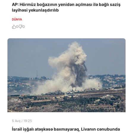
AP: Hörmüz boğazının yenidən açılması ilə bağlı saziş
layihəsi yekunlaşdırılıb
DÜNYA
0
0
5 Avq / 19:25
İsrail işğalı atəşkəsə baxmayaraq, Livanın cənubunda