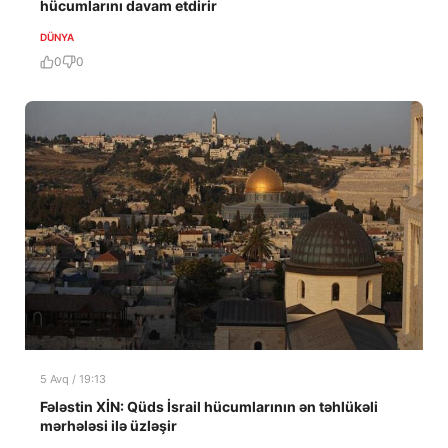
hücumlarını davam etdirir
DÜNYA
0
0
5 Avq / 19:13
Fələstin XİN: Qüds İsrail hücumlarının ən təhlükəli
mərhələsi ilə üzləşir