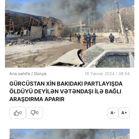
Ana səhifə
/
Dünya
16 Yanvar 2024 / 08:54
GÜRCÜSTAN XİN BAKIDAKI PARTLAYIŞDA
ÖLDÜYÜ DEYİLƏN VƏTƏNDAŞI İLƏ BAĞLI
ARAŞDIRMA APARIR
0
0
A-
A+