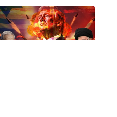
6 Avq / 09:52
İrandan III Dünya Müharibəsi ilə bağlı
XƏBƏRDARLIQ
DÜNYA
0
0