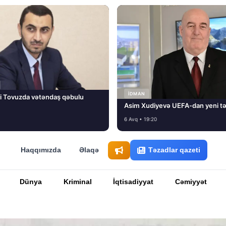
İDMAN
i Tovuzda vətəndaş qəbulu
Asim Xudiyevə UEFA-dan yeni tə
6 Avq • 19:20
Haqqımızda
Əlaqə
Təzadlar qazeti
Dünya
Kriminal
İqtisadiyyat
Cəmiyyət