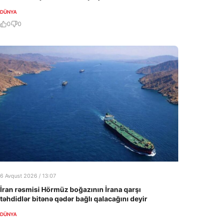
DÜNYA
0
0
6 Avqust 2026 / 13:07
İran rəsmisi Hörmüz boğazının İrana qarşı
təhdidlər bitənə qədər bağlı qalacağını deyir
DÜNYA