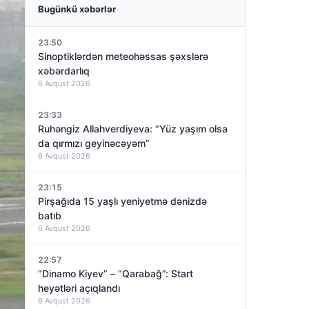
Bugünkü xəbərlər
23:50
Sinoptiklərdən meteohəssas şəxslərə
xəbərdarlıq
6 Avqust 2026
23:33
Ruhəngiz Allahverdiyeva: “Yüz yaşım olsa
da qırmızı geyinəcəyəm”
6 Avqust 2026
23:15
Pirşağıda 15 yaşlı yeniyetmə dənizdə
batıb
6 Avqust 2026
22:57
“Dinamo Kiyev” – “Qarabağ”: Start
heyətləri açıqlandı
6 Avqust 2026