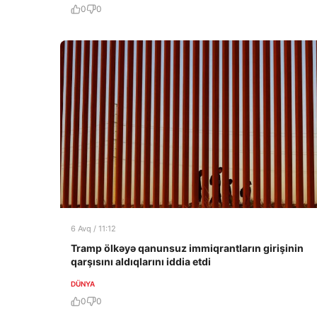
0
0
6 Avq / 11:12
Tramp ölkəyə qanunsuz immiqrantların girişinin
qarşısını aldıqlarını iddia etdi
DÜNYA
0
0