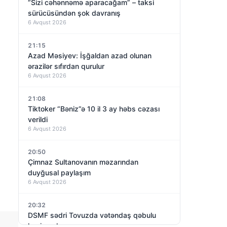
“Sizi cəhənnəmə aparacağam” – taksi
sürücüsündən şok davranış
6 Avqust 2026
21:15
Azad Məsiyev: İşğaldan azad olunan
ərazilər sıfırdan qurulur
6 Avqust 2026
21:08
Tiktoker “Bəniz”ə 10 il 3 ay həbs cəzası
verildi
6 Avqust 2026
20:50
Çimnaz Sultanovanın məzarından
duyğusal paylaşım
6 Avqust 2026
20:32
DSMF sədri Tovuzda vətəndaş qəbulu
keçirəcək