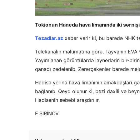
Tokionun Haneda hava limanında iki sərnişi
Tezadlar.az
xəbər verir ki, bu barədə NHK t
Telekanalın məlumatına görə, Tayvanın EVA v
Yayımlanan görüntülərdə laynerlərin bir-bir
qanadı zədələnib. Zərərçəkənlər barədə məlu
Hadisə yerinə hava limanının əməkdaşları gə
bağlanıb. Qeyd olunur ki, bəzi daxili və bey
Hadisənin səbəbi araşdırılır.
E.ŞİRİNOV