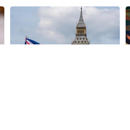
6 Avq / 09:58
Britaniyanın yeni müdafiə naziri Ukraynaya nə vəd
verib?
DÜNYA
0
0