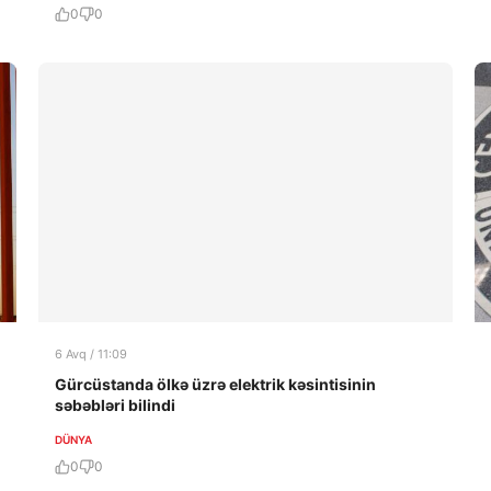
0
0
6 Avq / 11:09
Gürcüstanda ölkə üzrə elektrik kəsintisinin
səbəbləri bilindi
DÜNYA
0
0