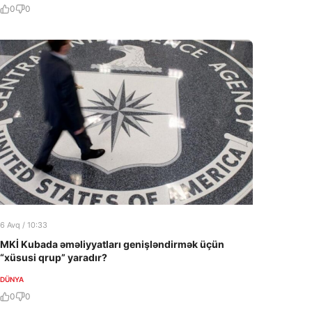
0
0
6 Avq / 10:33
MKİ Kubada əməliyyatları genişləndirmək üçün
“xüsusi qrup” yaradır?
DÜNYA
0
0