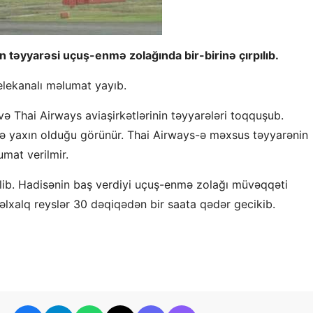
n təyyarəsi uçuş-enmə zolağında bir-birinə çırpılıb.
elekanalı məlumat yayıb.
ə Thai Airways aviaşirkətlərinin təyyarələri toqquşub.
inə yaxın olduğu görünür. Thai Airways-ə məxsus təyyarənin
mat verilmir.
lib. Hadisənin baş verdiyi uçuş-enmə zolağı müvəqqəti
nəlxalq reyslər 30 dəqiqədən bir saata qədər gecikib.