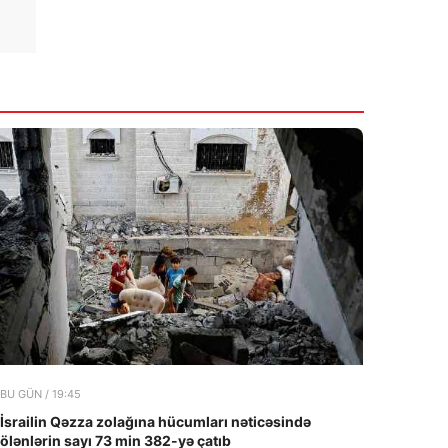
6 Avqust 2026
20:18
Tramp kəşfiyyat rəsmiləri ilə qapalı görüş
keçirib
6 Avqust 2026
20:14
Süni intellekt Azərbaycanda İslam
maliyyəsini dəyişə bilər
6 Avqust 2026
BU GÜN / 19:45
İsrailin Qəzza zolağına hücumları nəticəsində
ölənlərin sayı 73 min 382-yə çatıb