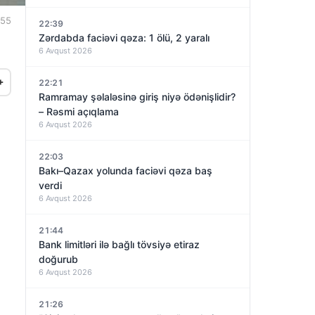
:55
22:39
Zərdabda faciəvi qəza: 1 ölü, 2 yaralı
6 Avqust 2026
+
22:21
Ramramay şəlaləsinə giriş niyə ödənişlidir?
– Rəsmi açıqlama
6 Avqust 2026
22:03
Bakı–Qazax yolunda faciəvi qəza baş
verdi
6 Avqust 2026
21:44
Bank limitləri ilə bağlı tövsiyə etiraz
doğurub
6 Avqust 2026
21:26