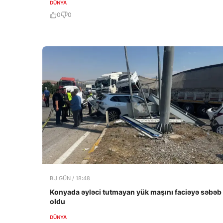
DÜNYA
0
0
BU GÜN / 18:48
Konyada əyləci tutmayan yük maşını faciəyə səbəb
oldu
DÜNYA