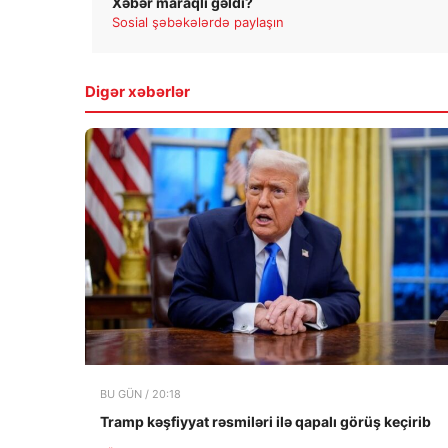
Xəbər maraqlı gəldi?
Sosial şəbəkələrdə paylaşın
Digər xəbərlər
BU GÜN / 20:18
Tramp kəşfiyyat rəsmiləri ilə qapalı görüş keçirib