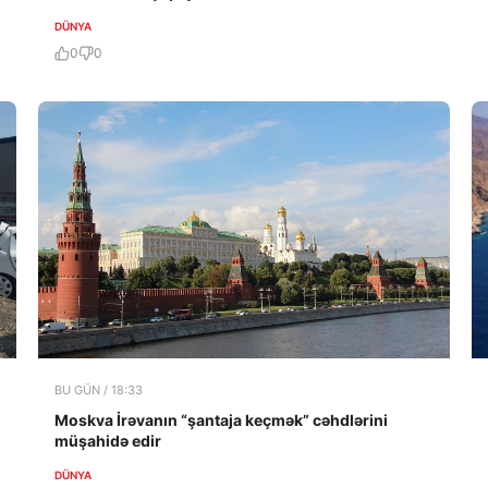
DÜNYA
0
0
BU GÜN / 18:33
Moskva İrəvanın “şantaja keçmək” cəhdlərini
müşahidə edir
DÜNYA