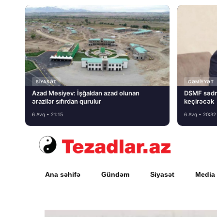
SIYASƏT
CƏMIYYƏT
Azad Məsiyev: İşğaldan azad olunan
DSMF sədr
ərazilər sıfırdan qurulur
keçirəcək
6 Avq • 21:15
6 Avq • 20:32
Ana səhifə
Gündəm
Siyasət
Media