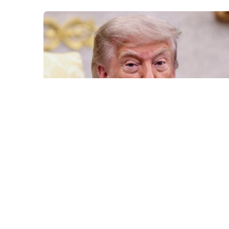
6 Avq / 10:09
Tramp ABŞ-da sursat çatışmazlığı haqqında
məlumatları təkzib etdi
DÜNYA
0
0