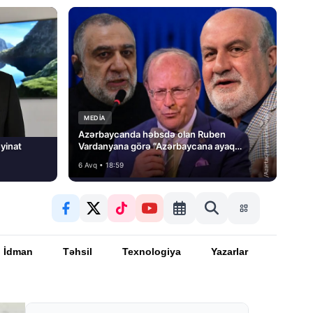
MEDİA
Azərbaycanda həbsdə olan Ruben
yinat
Vardanyana görə “Azərbaycana ayaq
basmayacağını” dedi və…
6 Avq • 18:59
İdman
Təhsil
Texnologiya
Yazarlar