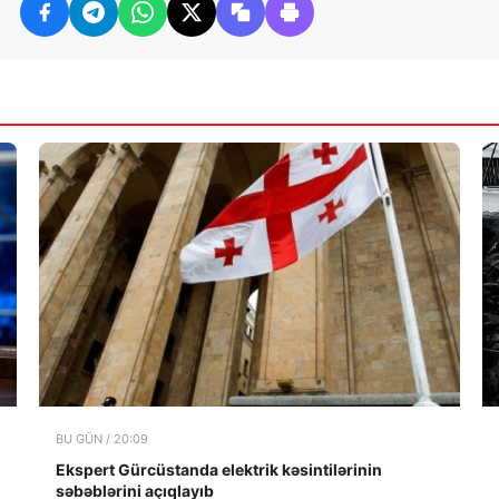
BU GÜN / 20:09
Ekspert Gürcüstanda elektrik kəsintilərinin
səbəblərini açıqlayıb