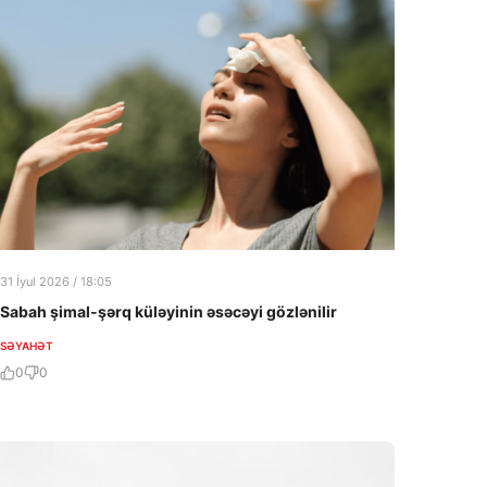
31 İyul 2026 / 18:05
Sabah şimal-şərq küləyinin əsəcəyi gözlənilir
SƏYAHƏT
0
0