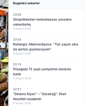
Bugünkü xəbərlər
23:50
Sinoptiklərdən meteohəssas şəxslərə
xəbərdarlıq
6 Avqust 2026
23:33
Ruhəngiz Allahverdiyeva: “Yüz yaşım olsa
da qırmızı geyinəcəyəm”
6 Avqust 2026
23:15
Pirşağıda 15 yaşlı yeniyetmə dənizdə
batıb
6 Avqust 2026
22:57
“Dinamo Kiyev” – “Qarabağ”: Start
heyətləri açıqlandı
6 Avqust 2026