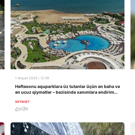
1 Avqust 2026 / 12:39
Həftəsonu aquparklara üz tutanlar üçün ən baha və
ən ucuz qiymətlər – bəzisində xanımlara endirim…
SƏYAHƏT
0
0