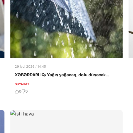
29 İyul 2026 / 14:45
XƏBƏRDARLIQ: Yağış yağacaq, dolu düşəcək…
SƏYAHƏT
0
0