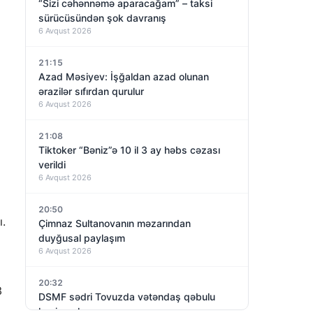
“Sizi cəhənnəmə aparacağam” – taksi
sürücüsündən şok davranış
6 Avqust 2026
21:15
Azad Məsiyev: İşğaldan azad olunan
ərazilər sıfırdan qurulur
6 Avqust 2026
21:08
Tiktoker “Bəniz”ə 10 il 3 ay həbs cəzası
verildi
6 Avqust 2026
20:50
ı.
Çimnaz Sultanovanın məzarından
duyğusal paylaşım
6 Avqust 2026
20:32
3
DSMF sədri Tovuzda vətəndaş qəbulu
keçirəcək