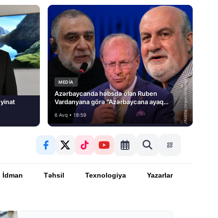
MEDİA
Azərbaycanda həbsdə olan Ruben
yinat
Vardanyana görə “Azərbaycana ayaq
basmayacağını” dedi və…
6 Avq • 18:59
İdman
Təhsil
Texnologiya
Yazarlar