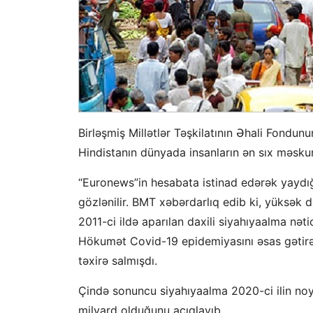
Birləşmiş Millətlər Təşkilatının Əhali Fondun
Hindistanın dünyada insanların ən sıx məskun
“Euronews”in hesabata istinad edərək yaydığı
gözlənilir. BMT xəbərdarlıq edib ki, yüksək 
2011-ci ildə aparılan daxili siyahıyaalma nət
Hökumət Covid-19 epidemiyasını əsas gətirərə
təxirə salmışdı.
Çində sonuncu siyahıyaalma 2020-ci ilin noyab
milyard olduğunu açıqlayıb.