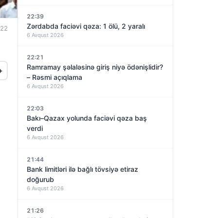
22:39
Zərdabda faciəvi qəza: 1 ölü, 2 yaralı
:22
6 Avqust 2026
22:21
Ramramay şəlaləsinə giriş niyə ödənişlidir?
+
– Rəsmi açıqlama
6 Avqust 2026
22:03
Bakı–Qazax yolunda faciəvi qəza baş
verdi
6 Avqust 2026
21:44
Bank limitləri ilə bağlı tövsiyə etiraz
doğurub
6 Avqust 2026
21:26