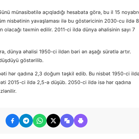
nü münasibətilə açıqladığı hesabata görə, bu il 15 noyab
üm nisbətinin yavaşlaması ilə bu göstəricinin 2030-cu ildə 8
 olacağı təxmin edilir. 2011-ci ildə dünya əhalisinin sayı 7
 dünya əhalisi 1950-ci ildən bəri ən aşağı sürətlə artır.
düşdüyü göstərilib.
bəti hər qadına 2,3 doğum təşkil edib. Bu nisbət 1950-ci ild
əti 2015-ci ildə 2,5-ə düşüb. 2050-ci ildə isə hər qadına
ənilir.