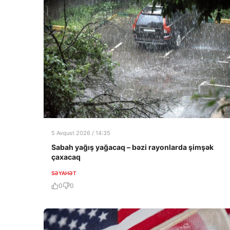
5 Avqust 2026 / 14:35
Sabah yağış yağacaq – bəzi rayonlarda şimşək
çaxacaq
SƏYAHƏT
0
0