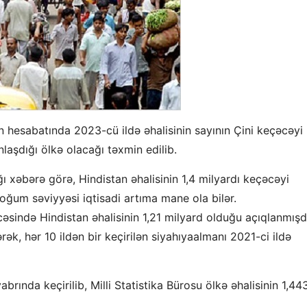
un hesabatında 2023-cü ildə əhalisinin sayının Çini keçəcəyi
laşdığı ölkə olacağı təxmin edilib.
 xəbərə görə, Hindistan əhalisinin 1,4 milyardı keçəcəyi
doğum səviyyəsi iqtisadi artıma mane ola bilər.
icəsində Hindistan əhalisinin 1,21 milyard olduğu açıqlanmışd
k, hər 10 ildən bir keçirilən siyahıyaalmanı 2021-ci ildə
rında keçirilib, Milli Statistika Bürosu ölkə əhalisinin 1,44