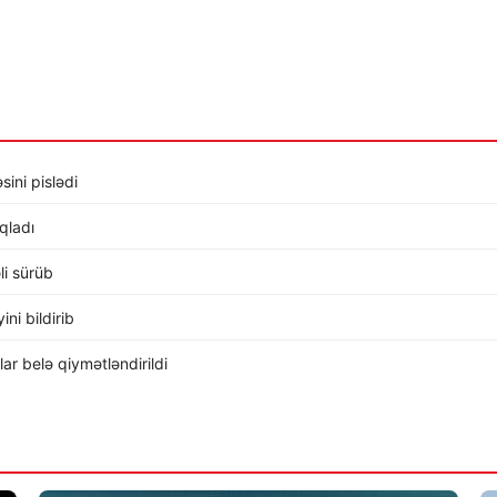
sini pislədi
ıqladı
li sürüb
ni bildirib
r belə qiymətləndirildi