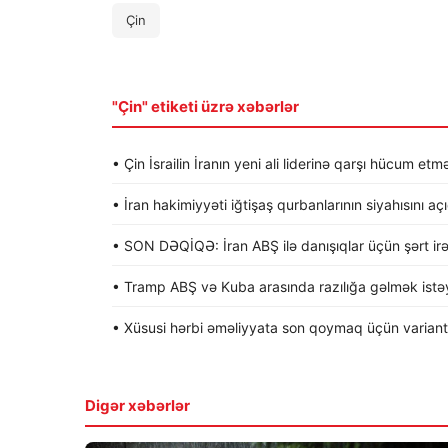
Çin
"Çin" etiketi üzrə xəbərlər
• Çin İsrailin İranın yeni ali liderinə qarşı hücum etmə
• İran hakimiyyəti iğtişaş qurbanlarının siyahısını aç
• SON DƏQİQƏ: İran ABŞ ilə danışıqlar üçün şərt irə
• Tramp ABŞ və Kuba arasında razılığa gəlmək istəyi
• Xüsusi hərbi əməliyyata son qoymaq üçün variantla
Digər xəbərlər