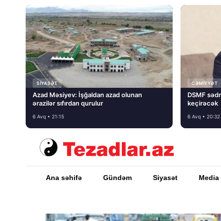
SIYASƏT
CƏMIYYƏT
Azad Məsiyev: İşğaldan azad olunan
DSMF sədr
ərazilər sıfırdan qurulur
keçirəcək
6 Avq • 21:15
6 Avq • 20:32
Ana səhifə
Gündəm
Siyasət
Media