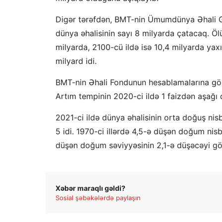
Digər tərəfdən, BMT-nin Ümumdünya Əhali Gü
dünya əhalisinin sayı 8 milyarda çatacaq. Öl
milyarda, 2100-cü ildə isə 10,4 milyarda yaxın
milyard idi.
BMT-nin Əhali Fondunun hesablamalarına görə,
Artım tempinin 2020-ci ildə 1 faizdən aşağı 
2021-ci ildə dünya əhalisinin orta doğuş nis
5 idi. 1970-ci illərdə 4,5-ə düşən doğum nisb
düşən doğum səviyyəsinin 2,1-ə düşəcəyi gözl
Xəbər maraqlı gəldi?
Sosial şəbəkələrdə paylaşın