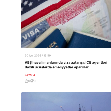
30 İyul 2026 / 15:59
ABŞ hava limanlarında viza axtarışı: ICE agentləri
daxili uçuşlarda əməliyyatlar aparırlar
SƏYAHƏT
0
0