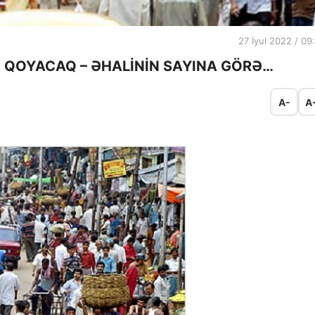
27 İyul 2022 / 09
DƏ QOYACAQ – ƏHALİNİN SAYINA GÖRƏ…
A-
A