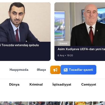
İDMAN
i Tovuzda vətəndaş qəbulu
Asim Xudiyevə UEFA-dan yeni tə
6 Avq • 19:20
Haqqımızda
Əlaqə
Təzadlar qazeti
Dünya
Kriminal
İqtisadiyyat
Cəmiyyət