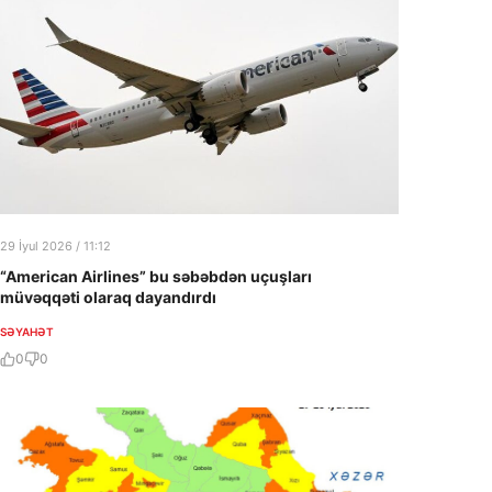
29 İyul 2026 / 11:12
“American Airlines” bu səbəbdən uçuşları
müvəqqəti olaraq dayandırdı
SƏYAHƏT
0
0