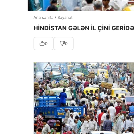
Ana səhifə
/
Səyahət
HİNDİSTAN GƏLƏN İL ÇİNİ GERİ
0
0