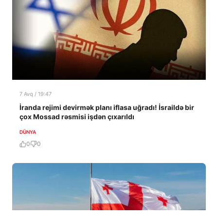
7 Avq / 19:47
İranda rejimi devirmək planı iflasa uğradı! İsraildə bir
çox Mossad rəsmisi işdən çıxarıldı
DÜNYA
0
0