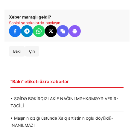
Xəbər maraqlı gəldi?
Sosial şəbəkələrdə paylaşın
Bakı
Çin
"Bakı" etiketi üzrə xəbərlər
• SƏİDƏ BƏKİRQIZI AKİF NAĞINI MƏHKƏMƏYƏ VERİR-
TƏCİLİ
• Maşının cızığı üstündə Xalq artistinin oğlu döyüldü-
İNANILMAZ!