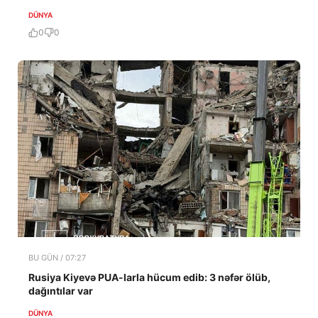
DÜNYA
0
0
BU GÜN / 07:27
Rusiya Kiyevə PUA-larla hücum edib: 3 nəfər ölüb,
dağıntılar var
DÜNYA