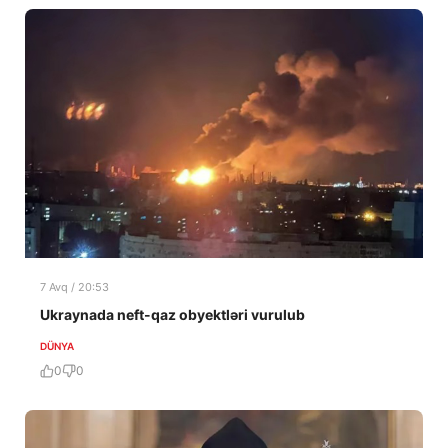
7 Avq / 20:53
Ukraynada neft-qaz obyektləri vurulub
DÜNYA
0
0