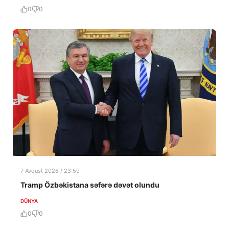
0
0
7 Avqust 2026 / 23:59
Tramp Özbəkistana səfərə dəvət olundu
DÜNYA
0
0