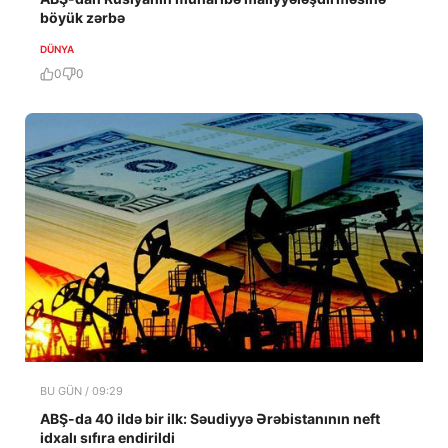
böyük zərbə
DÜNYA
0
0
BU GÜN / 09:29
ABŞ-da 40 ildə bir ilk: Səudiyyə Ərəbistanının neft
idxalı sıfıra endirildi