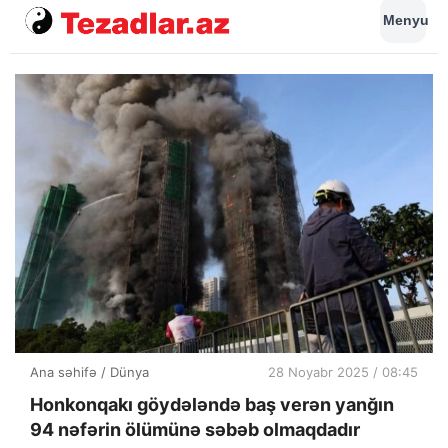
Menyu
Ana səhifə
/
Dünya
28 Noyabr 2025 / 08:45
Honkonqakı göydələndə baş verən yanğın
94 nəfərin ölümünə səbəb olmaqdadır