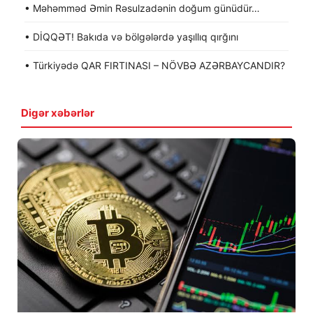
• Məhəmməd Əmin Rəsulzadənin doğum günüdür…
• DİQQƏT! Bakıda və bölgələrdə yaşıllıq qırğını
• Türkiyədə QAR FIRTINASI – NÖVBƏ AZƏRBAYCANDIR?
Digər xəbərlər