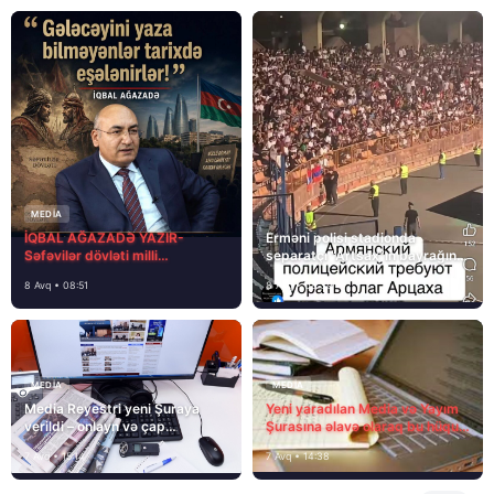
MEDİA
İQBAL AĞAZADƏ YAZIR-
Erməni polisi stadionda
Səfəvilər dövləti milli
separatçı “Artsax”ın bayrağını
dövlətdirmi?
müsadirə etdi və…
8 Avq • 08:51
8 Avq • 08:39
MEDİA
MEDİA
Media Reyestri yeni Şuraya
Yeni yaradılan Media və Yayım
verildi – onlayn və çap
Şurasına əlavə olaraq bu hüquq
mediasını nə gözləyir?
və vəzifələr də verilib
7 Avq • 15:14
7 Avq • 14:38