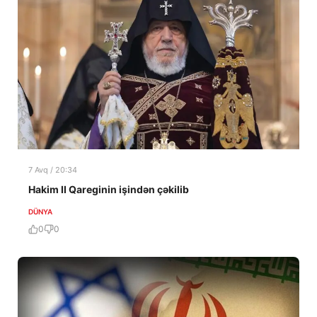
7 Avq / 20:34
Hakim II Qareginin işindən çəkilib
DÜNYA
0
0