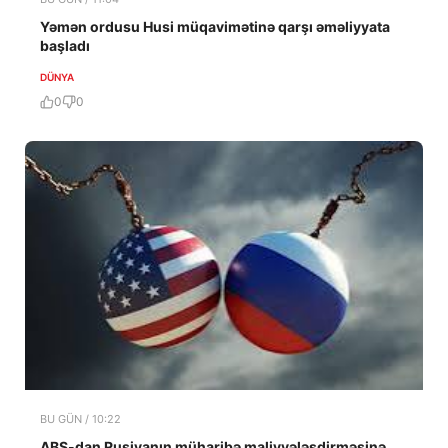
Yəmən ordusu Husi müqavimətinə qarşı əməliyyata
başladı
DÜNYA
0
0
BU GÜN / 10:22
ABŞ-dan Rusiyanın müharibə maliyyələşdirməsinə