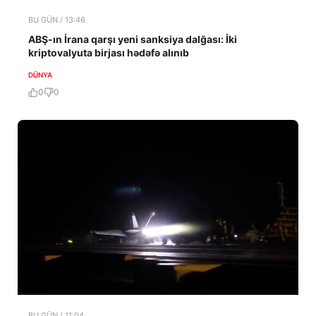
BU GÜN / 13:46
ABŞ-ın İrana qarşı yeni sanksiya dalğası: İki
kriptovalyuta birjası hədəfə alınıb
DÜNYA
0
0
BU GÜN / 11:04