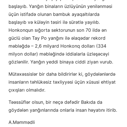
başlayıb. Yanğın binaların üzlüyünün yenilənməsi
üçün istifadə olunan bambuk ayaqaltılarda
başlayıb və küləyin təsiri ilə sürətlə yayılıb.
Honkonqun sığorta sektorunun son 70 ildə ən
güclü olan Tay Po yanğını ilə əlaqədar rekord
məbləğdə – 2,6 milyard Honkonq dolları (334
milyon dollar) məbləğində iddialarla üzləşəcəyi
gözlənilir. Yanğın yeddi binaya ciddi ziyan vurub.
Mütəxəssislər bir daha bildirirlər ki, göydələnlərdə
insanların təhlükəsiz təxliyyəsi üçün xüsusi ehtiyat
çıxışları olmalıdır.
Təəssüflər olsun, bir neçə dəfədir Bakıda da
göydələn yanğınlarında onlarla insan həyatını itirib.
A.Məmmədli