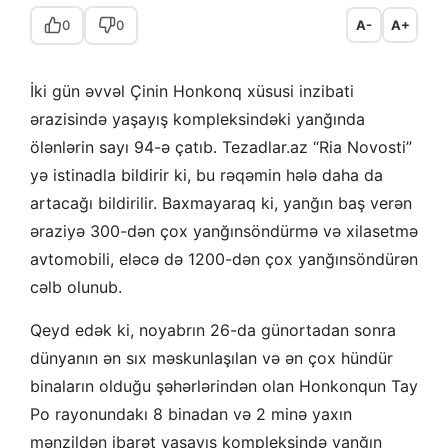
0
0
A-
A+
İki gün əvvəl Çinin Honkonq xüsusi inzibati
ərazisində yaşayış kompleksindəki yanğında
ölənlərin sayı 94-ə çatıb. Tezadlar.az “Ria Novosti”
yə istinadla bildirir ki, bu rəqəmin hələ daha da
artacağı bildirilir. Baxmayaraq ki, yanğın baş verən
əraziyə 300-dən çox yanğınsöndürmə və xilasetmə
avtomobili, eləcə də 1200-dən çox yanğınsöndürən
cəlb olunub.
Qeyd edək ki, noyabrın 26-da günortadan sonra
dünyanın ən sıx məskunlaşılan və ən çox hündür
binaların olduğu şəhərlərindən olan Honkonqun Tay
Po rayonundakı 8 binadan və 2 minə yaxın
mənzildən ibarət yaşayış kompleksində yanğın