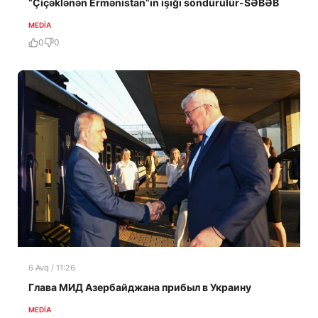
“Çiçəklənən Ermənistan”ın işığı söndürülür-SƏBƏB
MEDİA
0
0
6 Avq / 11:26
Глава МИД Азербайджана прибыл в Украину
MEDİA