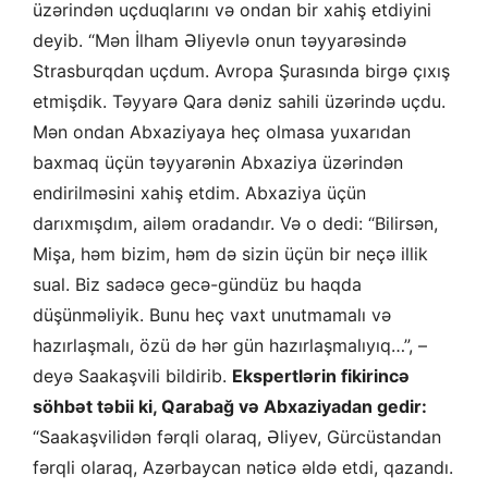
üzərindən uçduqlarını və ondan bir xahiş etdiyini
deyib. “Mən İlham Əliyevlə onun təyyarəsində
Strasburqdan uçdum. Avropa Şurasında birgə çıxış
etmişdik. Təyyarə Qara dəniz sahili üzərində uçdu.
Mən ondan Abxaziyaya heç olmasa yuxarıdan
baxmaq üçün təyyarənin Abxaziya üzərindən
endirilməsini xahiş etdim. Abxaziya üçün
darıxmışdım, ailəm oradandır. Və o dedi: “Bilirsən,
Mişa, həm bizim, həm də sizin üçün bir neçə illik
sual. Biz sadəcə gecə-gündüz bu haqda
düşünməliyik. Bunu heç vaxt unutmamalı və
hazırlaşmalı, özü də hər gün hazırlaşmalıyıq…”, –
deyə Saakaşvili bildirib.
Ekspertlərin fikirincə
söhbət təbii ki, Qarabağ və Abxaziyadan gedir:
“Saakaşvilidən fərqli olaraq, Əliyev, Gürcüstandan
fərqli olaraq, Azərbaycan nəticə əldə etdi, qazandı.