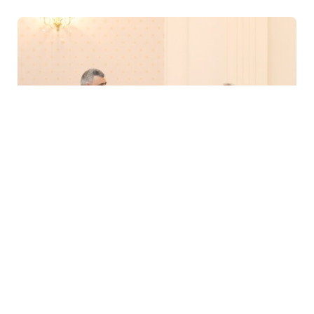
6 Avq / 08:21
Hakim Şahin Yusifovun təqaüdə göndərildi- FOTO
MEDİA
0
0