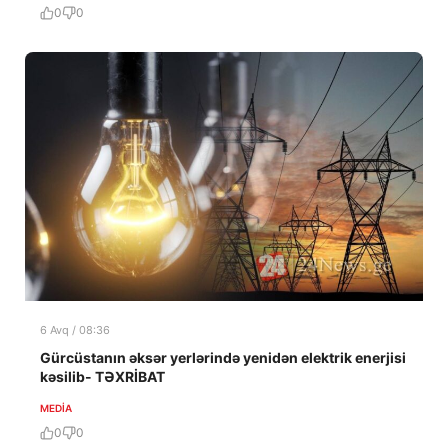
0
0
6 Avq / 08:36
Gürcüstanın əksər yerlərində yenidən elektrik enerjisi
kəsilib- TƏXRİBAT
MEDİA
0
0