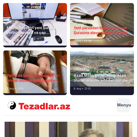
MEDİA
MEDİA
Media Reyestri yeni Şuraya
Yeni yaradılan Media və Yayım
verildi – onlayn və çap
Şurasına əlavə olaraq bu hüquq
mediasını nə gözləyir?
və vəzifələr də verilib
7 Avq • 15:14
7 Avq • 14:38
SIYASƏT
Tərtərdə yanğın törədərək ər-
Azad Məsiyev: İşğaldan azad
arvadı öldürən qatil tutuldu-
olunan ərazilər sıfırdan qurulur
SON DƏQİQƏ
7 Avq • 12:14
6 Avq • 21:15
Menyu