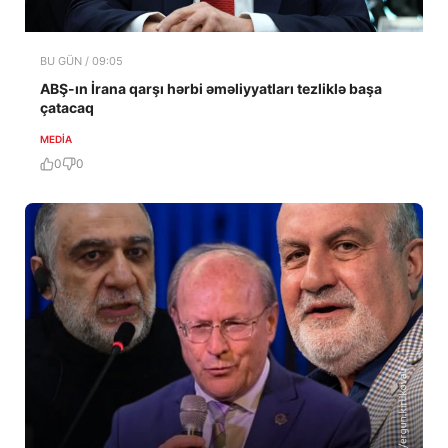
BU GÜN / 09:05
ABŞ-ın İrana qarşı hərbi əməliyyatları tezliklə başa
çatacaq
MEDİA
0
0