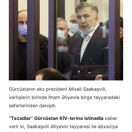
Gürcüstanın eks prezident Mixeil Saakaşvili,
verlişlərin birində İlham Əliyevlə birgə təyyarədəki
səfərlərindən danışıb.
“Təzadlar” Gürcüstan KİV-lərinə istinadla
xəbər
verir ki, Saakaşvili Əliyevin təyyarəsi ilə abxaziya