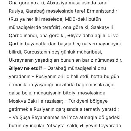
Ona görə yox ki, Abxaziya məsələsində tərəf
Rusiya, Qarabağ məsələsində tərəf Ermənistandır
(Rusiya hər iki məsələdə, MDB-dəki bütün
münaqişələrdə tərəfdir), ona görə ki, Saakaşvili
Qərbə inandı, ona görə ki, Əliyev daha ağıllı idi və
Qərbin bəyanatlardan başqa heç nə verməyəcəyini
bilirdi, Gürcüstanın beş günlük müharibəsi,
Ukraynanın yaşadıqları bunun ən bariz nümunəsidir.
Əliyev nə etdi?
– Qarabağ münaqişəsini onu
yaradanın – Rusiyanın əli ilə həll etdi, hətta bu gün
ermənilərin yaşadığı ərazilərlə bağlı məsələ açıq
qalsa belə, münaqişənin bitdiyi məsələsində
Moskva Bakı ilə razılaşır; – Türkiyəni bölgəyə
gətirməklə Rusiyanın qarşısında alternativ yaratdı;
– Və Şuşa Bəyannaməsinə imza atmaqla bölgədəki
bütün oyunçuları ‘ofsayta’ saldı; Əliyevin təyyarədə