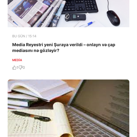
BU GÜN / 15:14
Media Reyestri yeni Şuraya verildi – onlayn və çap
mediasını nə gözləyir?
MEDİA
1
0