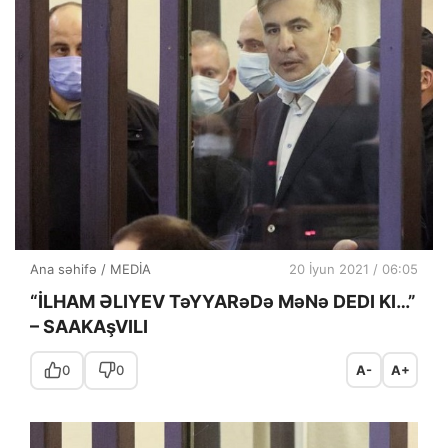
Ana səhifə
/
MEDİA
20 İyun 2021 / 06:05
“İLHAM ƏLIYEV TəYYARəDə MəNə DEDI KI…”
– SAAKAşVILI
0
0
A-
A+