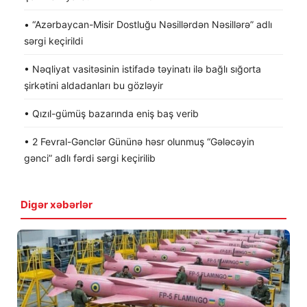
• “Azərbaycan-Misir Dostluğu Nəsillərdən Nəsillərə” adlı
sərgi keçirildi
• Nəqliyat vasitəsinin istifadə təyinatı ilə bağlı sığorta
şirkətini aldadanları bu gözləyir
• Qızıl-gümüş bazarında eniş baş verib
• 2 Fevral-Gənclər Gününə həsr olunmuş “Gələcəyin
gənci” adlı fərdi sərgi keçirilib
Digər xəbərlər