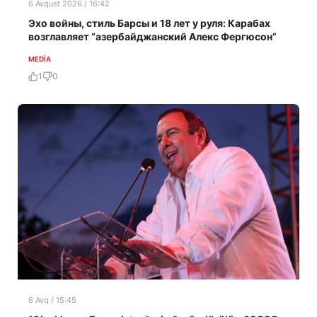
6 Avqust 2026 / 16:42
Эхо войны, стиль Барсы и 18 лет у руля: Карабах
возглавляет “азербайджанский Алекс Фергюсон”
MEDİA
1
0
6 Avq / 15:45