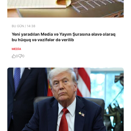
BU GÜN / 14:38
Yeni yaradılan Media və Yayım Şurasına əlavə olaraq
bu hüquq və vəzifələr də verilib
MEDİA
0
0