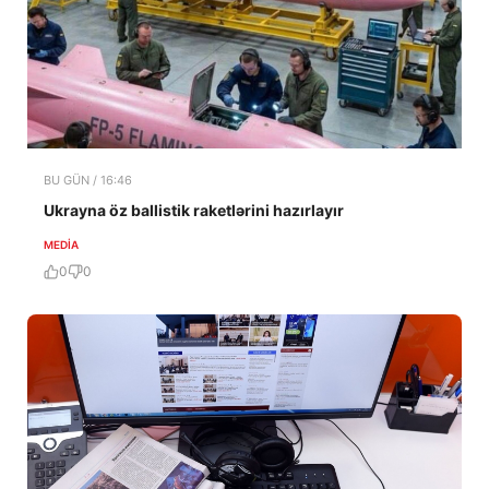
BU GÜN / 16:46
Ukrayna öz ballistik raketlərini hazırlayır
MEDİA
0
0