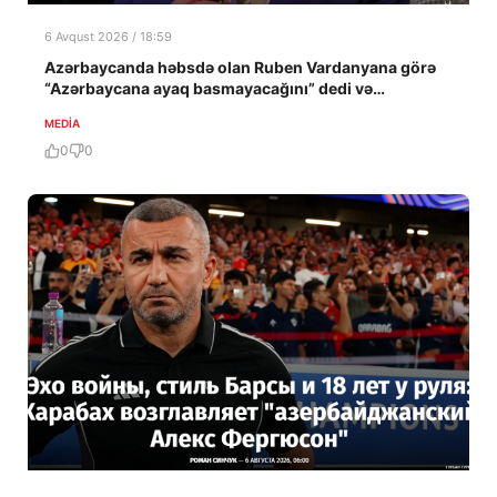
6 Avqust 2026 / 18:59
Azərbaycanda həbsdə olan Ruben Vardanyana görə
“Azərbaycana ayaq basmayacağını” dedi və…
MEDİA
0
0