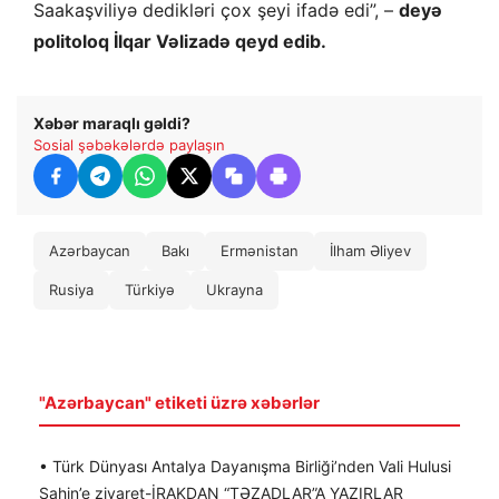
Saakaşviliyə dedikləri çox şeyi ifadə edi”, –
deyə
politoloq İlqar Vəlizadə qeyd edib.
Xəbər maraqlı gəldi?
Sosial şəbəkələrdə paylaşın
Azərbaycan
Bakı
Ermənistan
İlham Əliyev
Rusiya
Türkiyə
Ukrayna
"Azərbaycan" etiketi üzrə xəbərlər
• Türk Dünyası Antalya Dayanışma Birliği’nden Vali Hulusi
Şahin’e ziyaret-İRAKDAN “TƏZADLAR”A YAZIRLAR