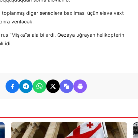
çün toplanmış digər sənədlərə baxılması üçün əlavə vaxt
onra veriləcək.
nı rus “Mişka”sı ala bilərdi. Qəzaya uğrayan helikopterin
ı idi.