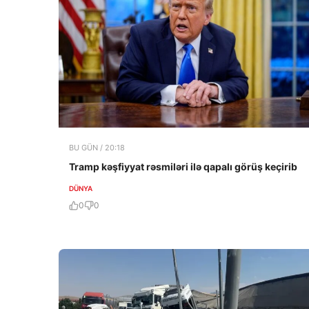
BU GÜN / 20:18
Tramp kəşfiyyat rəsmiləri ilə qapalı görüş keçirib
DÜNYA
0
0