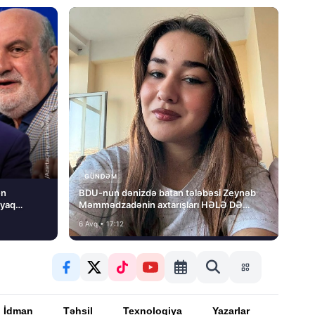
GÜNDƏM
en
BDU-nun dənizdə batan tələbəsi Zeynəb
ayaq
Məmmədzadənin axtarışları HƏLƏ DƏ
NƏTİCƏSİZ QALIB!
6 Avq • 17:12
İdman
Təhsil
Texnologiya
Yazarlar