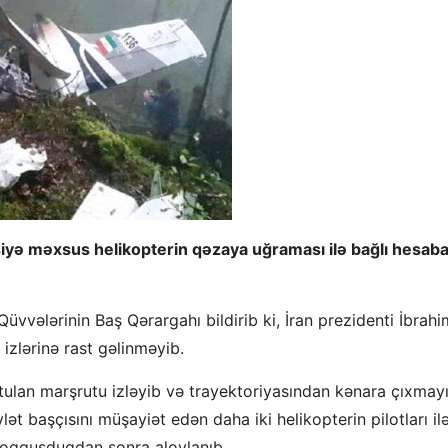
isiyə məxsus helikopterin qəzaya uğraması ilə bağlı hesaba
Qüvvələrinin Baş Qərargahı bildirib ki, İran prezidenti İbrahi
izlərinə rast gəlinməyib.
tutulan marşrutu izləyib və trayektoriyasından kənara çıxmay
t başçısını müşayiət edən daha iki helikopterin pilotları il
 toqquşduqdan sonra alovlanıb.