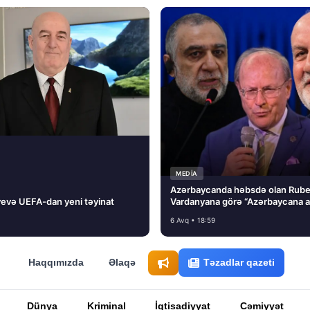
MEDİA
Azərbaycanda həbsdə olan Rub
evə UEFA-dan yeni təyinat
Vardanyana görə “Azərbaycana 
basmayacağını” dedi və…
6 Avq • 18:59
Haqqımızda
Əlaqə
Təzadlar qazeti
Dünya
Kriminal
İqtisadiyyat
Cəmiyyət