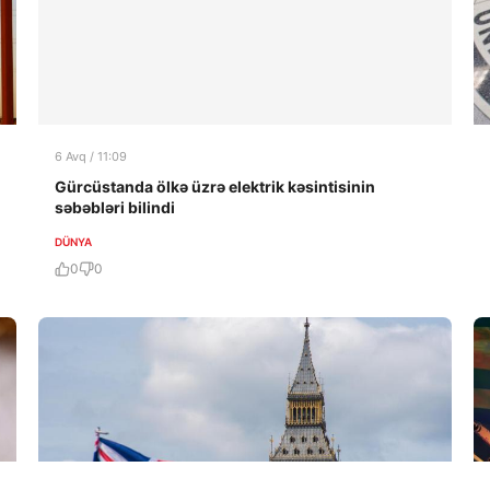
6 Avq / 11:09
Gürcüstanda ölkə üzrə elektrik kəsintisinin
səbəbləri bilindi
DÜNYA
0
0