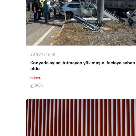
BU GÜN / 18:48
Konyada əyləci tutmayan yük maşını faciəyə səbəb
oldu
DÜNYA
0
0