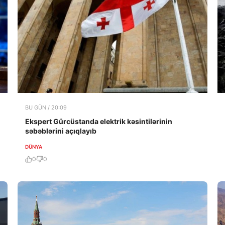
BU GÜN / 20:09
Ekspert Gürcüstanda elektrik kəsintilərinin
səbəblərini açıqlayıb
DÜNYA
0
0