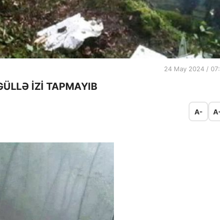
24 May 2024 / 07
GÜLLƏ İZİ TAPMAYIB
A-
A