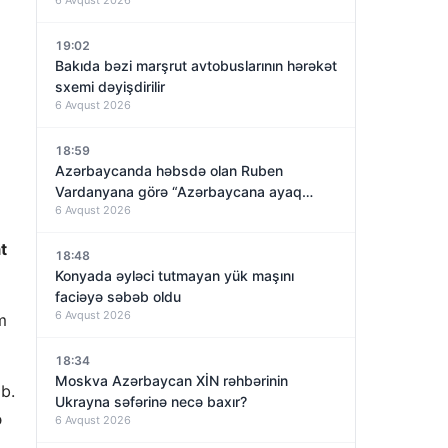
19:02
Bakıda bəzi marşrut avtobuslarının hərəkət
sxemi dəyişdirilir
6 Avqust 2026
18:59
Azərbaycanda həbsdə olan Ruben
Vardanyana görə “Azərbaycana ayaq
6 Avqust 2026
basmayacağını” dedi və…
t
18:48
Konyada əyləci tutmayan yük maşını
faciəyə səbəb oldu
6 Avqust 2026
m
18:34
Moskva Azərbaycan XİN rəhbərinin
ıb.
Ukrayna səfərinə necə baxır?
ə
6 Avqust 2026