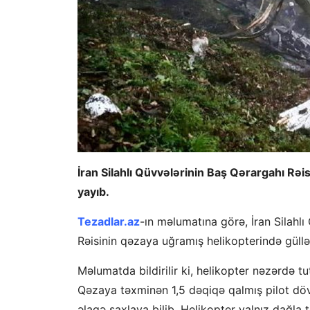
İran Silahlı Qüvvələrinin Baş Qərargahı Rə
yayıb.
Tezadlar.az
-ın məlumatına görə, İran Silahlı 
Rəisinin qəzaya uğramış helikopterində güllə 
Məlumatda bildirilir ki, helikopter nəzərdə 
Qəzaya təxminən 1,5 dəqiqə qalmış pilot dövlə
əlaqə saxlaya bilib. Helikopter yalnız dağla