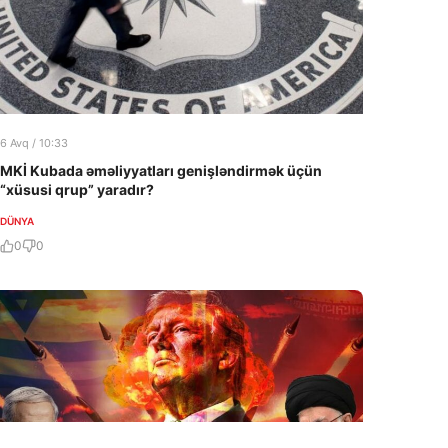
6 Avq / 10:33
MKİ Kubada əməliyyatları genişləndirmək üçün
“xüsusi qrup” yaradır?
DÜNYA
0
0