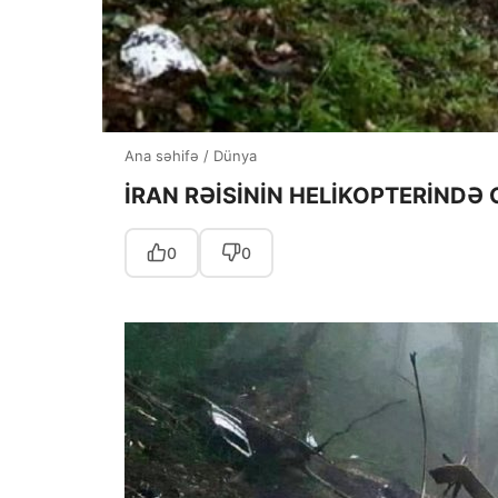
Ana səhifə
/
Dünya
İRAN RƏİSİNİN HELİKOPTERİNDƏ 
0
0