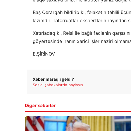
Baş Qərargah bildirib ki, fəlakətin təhlili ü
lazımdır. Təfərrüatlar ekspertlərin rəyindən s
Xatırladaq ki, Rəisi ilə bağlı faciənin qarşısı
göyərtəsində İranın xarici işlər naziri olmamal
E.ŞİRİNOV
Xəbər maraqlı gəldi?
Sosial şəbəkələrdə paylaşın
Digər xəbərlər