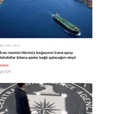
BU GÜN / 13:07
İran rəsmisi Hörmüz boğazının İrana qarşı
təhdidlər bitənə qədər bağlı qalacağını deyir
DÜNYA
0
0