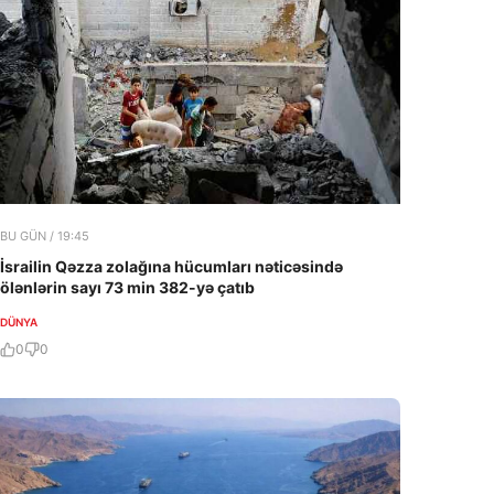
BU GÜN / 19:45
İsrailin Qəzza zolağına hücumları nəticəsində
ölənlərin sayı 73 min 382-yə çatıb
DÜNYA
0
0