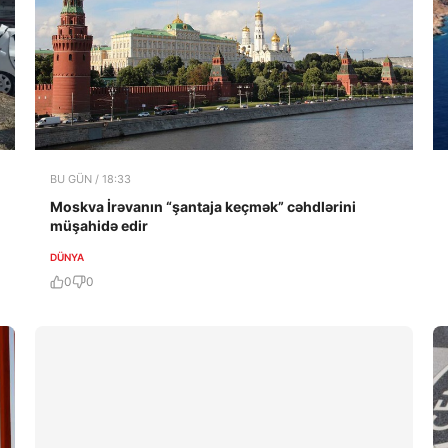
BU GÜN / 18:33
Moskva İrəvanın “şantaja keçmək” cəhdlərini
müşahidə edir
DÜNYA
0
0