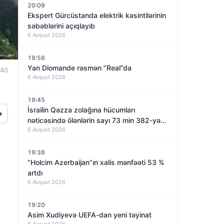
20:09
Ekspert Gürcüstanda elektrik kəsintilərinin
səbəblərini açıqlayıb
6 Avqust 2026
19:56
Yan Diomande rəsmən “Real”da
:40
6 Avqust 2026
19:45
İsrailin Qəzza zolağına hücumları
+
nəticəsində ölənlərin sayı 73 min 382-yə
6 Avqust 2026
çatıb
19:38
“Holcim Azerbaijan”ın xalis mənfəəti 53 %
artdı
6 Avqust 2026
19:20
Asim Xudiyevə UEFA-dan yeni təyinat
6 Avqust 2026