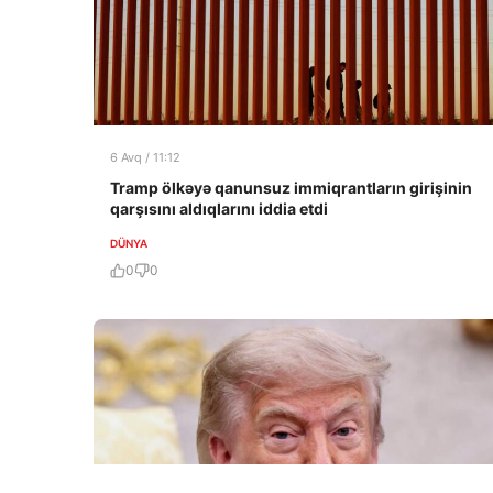
6 Avq / 11:12
Tramp ölkəyə qanunsuz immiqrantların girişinin
qarşısını aldıqlarını iddia etdi
DÜNYA
0
0