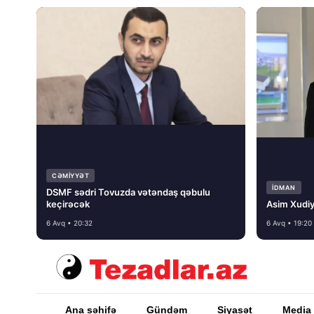
CƏMIYYƏT
İDMAN
DSMF sədri Tovuzda vətəndaş qəbulu
keçirəcək
Asim Xudiy
6 Avq • 20:32
6 Avq • 19:20
Ana səhifə
Gündəm
Siyasət
Media