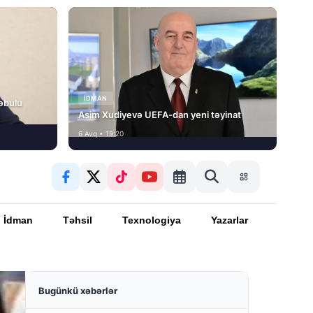
İDMAN
əbulu
Asim Xudiyevə UEFA-dan yeni təyinat
6 Avq • 19:20
İdman
Təhsil
Texnologiya
Yazarlar
Bugünkü xəbərlər