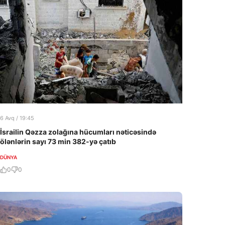
6 Avq / 19:45
İsrailin Qəzza zolağına hücumları nəticəsində
ölənlərin sayı 73 min 382-yə çatıb
DÜNYA
0
0