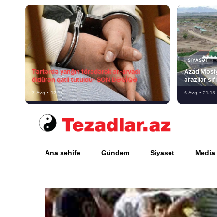
SIYASƏT
Tərtərdə yanğın törədərək ər-arvadı
Azad Məsiy
öldürən qatil tutuldu- SON DƏQİQƏ
ərazilər sı
7 Avq • 12:14
6 Avq • 21:15
Ana səhifə
Gündəm
Siyasət
Media