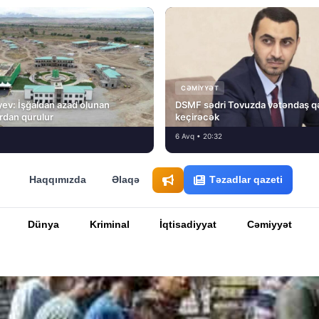
CƏMIYYƏT
ev: İşğaldan azad olunan
DSMF sədri Tovuzda vətəndaş q
fırdan qurulur
keçirəcək
6 Avq • 20:32
Haqqımızda
Əlaqə
Təzadlar qazeti
Dünya
Kriminal
İqtisadiyyat
Cəmiyyət