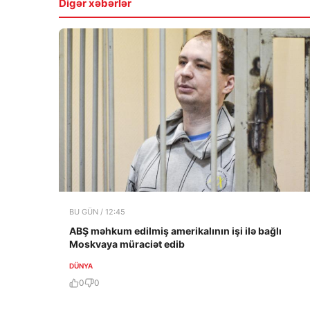
Digər xəbərlər
BU GÜN / 12:45
ABŞ məhkum edilmiş amerikalının işi ilə bağlı
Moskvaya müraciət edib
DÜNYA
0
0