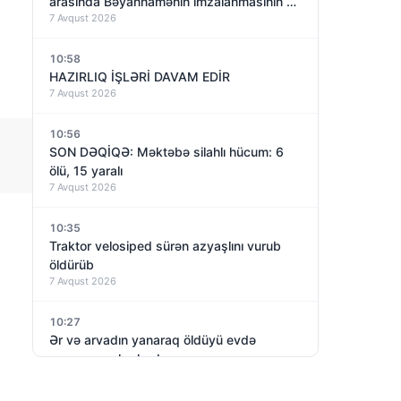
arasında Bəyannamənin imzalanmasının bir
7 Avqust 2026
ili olacaq – nəyə nail olundu?
10:58
HAZIRLIQ İŞLƏRİ DAVAM EDİR
7 Avqust 2026
10:56
SON DƏQİQƏ: Məktəbə silahlı hücum: 6
ölü, 15 yaralı
7 Avqust 2026
10:35
Traktor velosiped sürən azyaşlını vurub
öldürüb
7 Avqust 2026
10:27
Ər və arvadın yanaraq öldüyü evdə
yanacaq aşkarlanıb
7 Avqust 2026