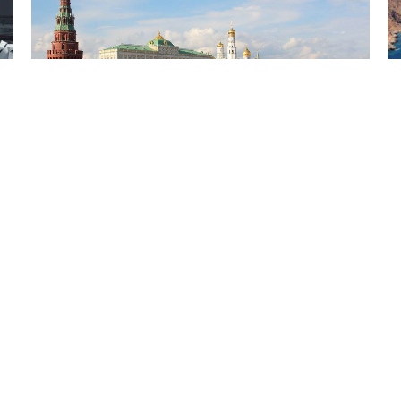
6 Avq / 18:33
Moskva İrəvanın “şantaja keçmək” cəhdlərini
müşahidə edir
DÜNYA
0
0