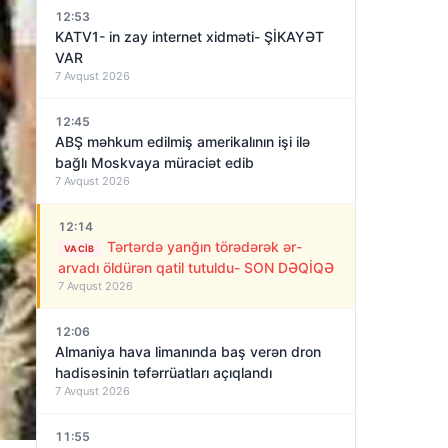
12:53
KATV1- in zay internet xidməti- ŞİKAYƏT
VAR
7 Avqust 2026
12:45
ABŞ məhkum edilmiş amerikalının işi ilə
bağlı Moskvaya müraciət edib
7 Avqust 2026
12:14
Tərtərdə yanğın törədərək ər-
VACIB
arvadı öldürən qatil tutuldu- SON DƏQİQƏ
7 Avqust 2026
12:06
Almaniya hava limanında baş verən dron
hadisəsinin təfərrüatları açıqlandı
7 Avqust 2026
11:55