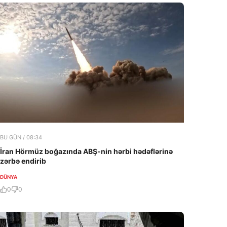
BU GÜN / 08:34
İran Hörmüz boğazında ABŞ-nin hərbi hədəflərinə
zərbə endirib
DÜNYA
0
0