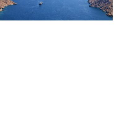
6 Avq / 13:07
İran rəsmisi Hörmüz boğazının İrana qarşı
təhdidlər bitənə qədər bağlı qalacağını deyir
DÜNYA
0
0