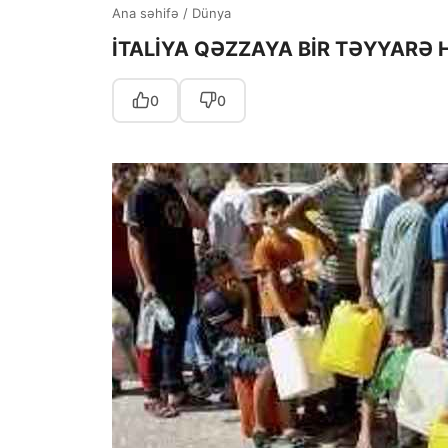
Ana səhifə
/
Dünya
İTALİYA QƏZZAYA BİR TƏYYARƏ
0
0