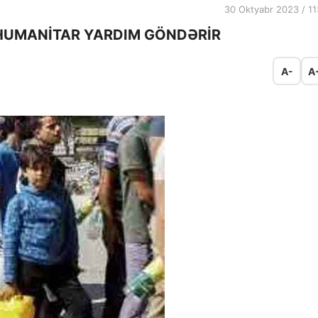
30 Oktyabr 2023 / 11
 HUMANİTAR YARDIM GÖNDƏRİR
A-
A