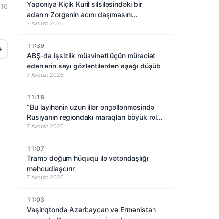
Yaponiya Kiçik Kuril silsiləsindəki bir
:16
adanın Zorgenin adını daşımasını
7 Avqust 2026
araşdıracaq
11:39
+
ABŞ-da işsizlik müavinəti üçün müraciət
edənlərin sayı gözləntilərdən aşağı düşüb
7 Avqust 2026
11:18
“Bu layihənin uzun illər əngəllənməsində
Rusiyanın regiondakı maraqları böyük rol
7 Avqust 2026
oynayıb”
11:07
Tramp doğum hüququ ilə vətəndaşlığı
məhdudlaşdırır
7 Avqust 2026
11:03
Vaşinqtonda Azərbaycan və Ermənistan