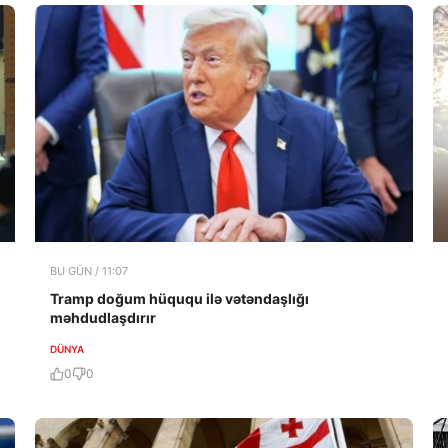
BU GÜN / 11:07
Tramp doğum hüququ ilə vətəndaşlığı
məhdudlaşdırır
DÜNYA
0
0