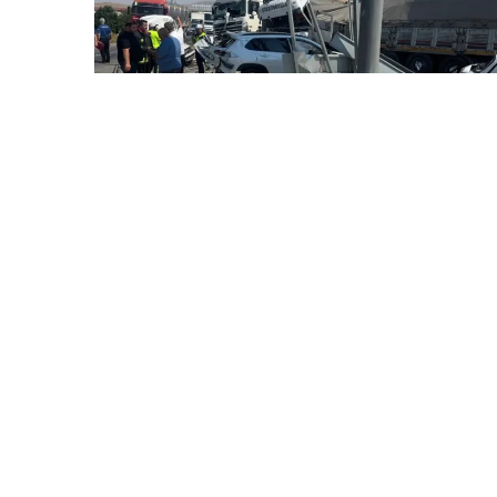
6 Avq / 18:48
Konyada əyləci tutmayan yük maşını faciəyə səbəb
oldu
DÜNYA
0
0