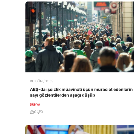
BU GÜN / 11:39
ABŞ-da işsizlik müavinəti üçün müraciət edənlərin
sayı gözləntilərdən aşağı düşüb
DÜNYA
0
0