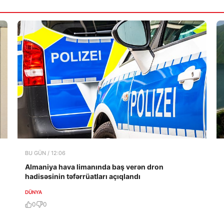
BU GÜN / 12:06
Almaniya hava limanında baş verən dron
hadisəsinin təfərrüatları açıqlandı
DÜNYA
0
0