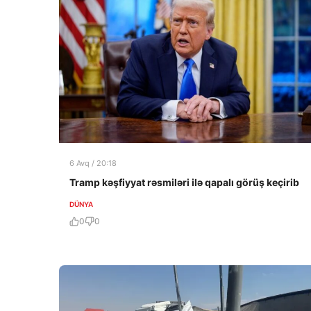
6 Avq / 20:18
Tramp kəşfiyyat rəsmiləri ilə qapalı görüş keçirib
DÜNYA
0
0