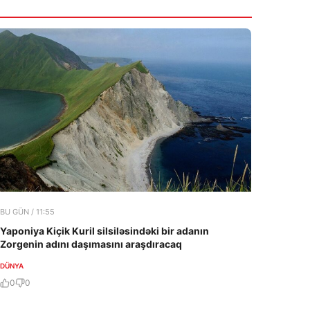
10:25
Rusiya–NATO müharibəsi baş verə bilərmi?
7 Avqust 2026
09:45
Müqavilə olmasa da, müəllif qonorarı
ödənilməlidir
7 Avqust 2026
BU GÜN / 11:55
Yaponiya Kiçik Kuril silsiləsindəki bir adanın
Zorgenin adını daşımasını araşdıracaq
DÜNYA
0
0