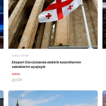
6 Avq / 20:09
Ekspert Gürcüstanda elektrik kəsintilərinin
səbəblərini açıqlayıb
DÜNYA
0
0