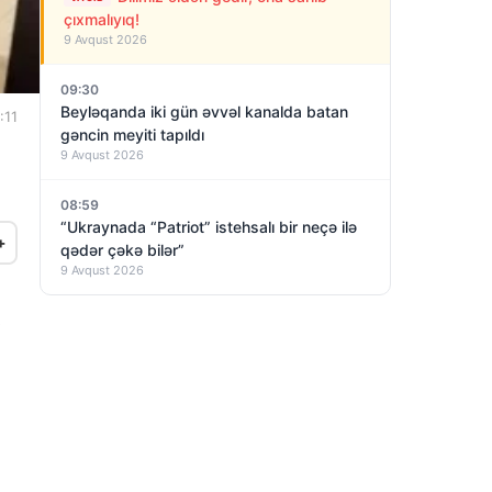
çıxmalıyıq!
9 Avqust 2026
09:30
Beyləqanda iki gün əvvəl kanalda batan
:11
gəncin meyiti tapıldı
9 Avqust 2026
08:59
“Ukraynada “Patriot” istehsalı bir neçə ilə
+
qədər çəkə bilər”
9 Avqust 2026