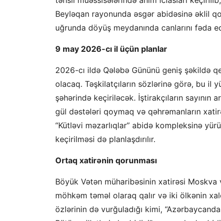
Beyləqan rayonunda əsgər abidəsinə əklil q
uğrunda döyüş meydanında canlarını fəda edən
9 may 2026-cı il üçün planlar
2026-cı ildə Qələbə Gününü geniş şəkildə 
olacaq. Təşkilatçıların sözlərinə görə, bu il
şəhərində keçiriləcək. İştirakçıların sayının 
gül dəstələri qoymaq və qəhrəmanların xatir
“Kütləvi məzarlıqlar” abidə kompleksinə yürü
keçirilməsi də planlaşdırılır.
Ortaq xatirənin qorunması
Böyük Vətən müharibəsinin xatirəsi Moskva və
möhkəm təməl olaraq qalır və iki ölkənin xalqlar
özlərinin də vurğuladığı kimi, “Azərbaycanda 