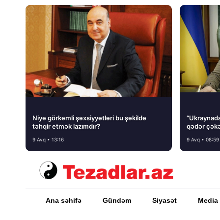
Niyə görkəmli şəxsiyyətləri bu şəkildə
“Ukraynada 
təhqir etmək lazımdır?
qədər çəkə
9 Avq • 13:16
9 Avq • 08:59
Ana səhifə
Gündəm
Siyasət
Media