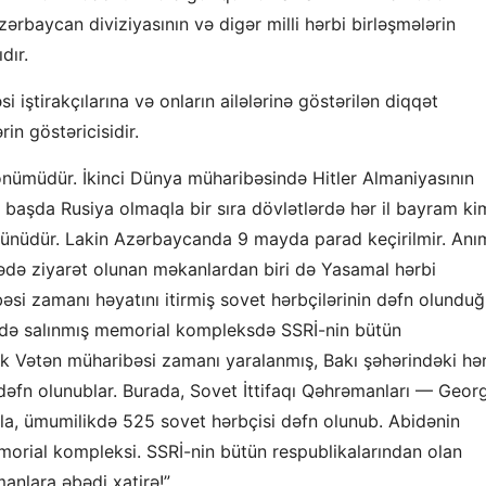
rbaycan diviziyasının və digər milli hərbi birləşmələrin
dır.
iştirakçılarına və onların ailələrinə göstərilən diqqət
in göstəricisidir.
önümüdür. İkinci Dünya müharibəsində Hitler Almaniyasının
i başda Rusiya olmaqla bir sıra dövlətlərdə hər il bayram ki
ünüdür. Lakin Azərbaycanda 9 mayda parad keçirilmir. Anı
əfədə ziyarət olunan məkanlardan biri də Yasamal hərbi
i zamanı həyatını itirmiş sovet hərbçilərinin dəfn olundu
lində salınmış memorial kompleksdə SSRİ-nin bütün
ük Vətən müharibəsi zamanı yaralanmış, Bakı şəhərindəki hə
dəfn olunublar. Burada, Sovet İttifaqı Qəhrəmanları — Georg
a, ümumilikdə 525 sovet hərbçisi dəfn olunub. Abidənin
morial kompleksi. SSRİ-nin bütün respublikalarından olan
anlara əbədi xatirə!”