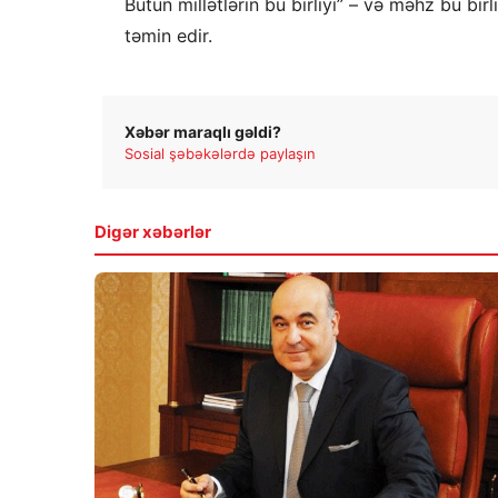
Bütün millətlərin bu birliyi” – və məhz bu b
təmin edir.
Xəbər maraqlı gəldi?
Sosial şəbəkələrdə paylaşın
Digər xəbərlər