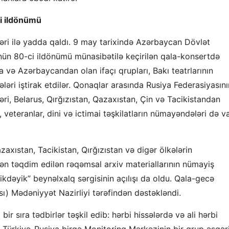
ci ildönümü
irləri ilə yadda qaldı. 9 may tarixində Azərbaycan Dövlət
n 80-ci ildönümü münasibətilə keçirilən qala-konsertdə
 və Azərbaycandan olan ifaçı qrupları, Bakı teatrlarının
bələri iştirak etdilər. Qonaqlar arasında Rusiya Federasiyasını
ləri, Belarus, Qırğızıstan, Qazaxıstan, Çin və Tacikistandan
 veteranlar, dini və ictimai təşkilatların nümayəndələri də v
xıstan, Tacikistan, Qırğızıstan və digər ölkələrin
dən təqdim edilən rəqəmsal arxiv materiallarının nümayiş
kdəyik” beynəlxalq sərgisinin açılışı da oldu. Qala-gecə
ı) Mədəniyyət Nazirliyi tərəfindən dəstəkləndi.
r sıra tədbirlər təşkil edib: hərbi hissələrdə və ali hərbi
ib, Türkiyə-Rusiya birgə Monitorinq Mərkəzinin bir qrup əsgər