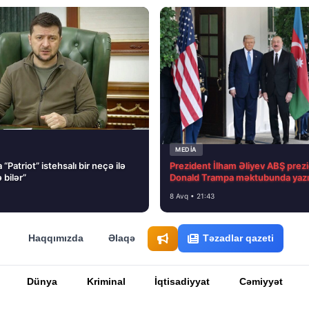
MEDİA
“Patriot” istehsalı bir neçə ilə
Prezident İlham Əliyev ABŞ prezi
 bilər”
Donald Trampa məktubunda yazı
8 Avq • 21:43
Haqqımızda
Əlaqə
Təzadlar qazeti
Dünya
Kriminal
İqtisadiyyat
Cəmiyyət