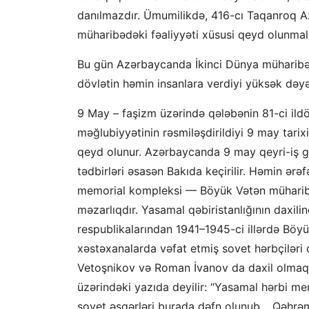
danılmazdır. Ümumilikdə, 416-cı Taqanroq Azə
müharibədəki fəaliyyəti xüsusi qeyd olunmalı
Bu gün Azərbaycanda İkinci Dünya müharibəsi 
dövlətin həmin insanlara verdiyi yüksək dəyər
9 May – faşizm üzərində qələbənin 81-ci ild
məğlubiyyətinin rəsmiləşdirildiyi 9 may tarix
qeyd olunur. Azərbaycanda 9 may qeyri-iş g
tədbirləri əsasən Bakıda keçirilir. Həmin ər
memorial kompleksi — Böyük Vətən müharibəs
məzarlıqdır. Yasamal qəbiristanlığının daxi
respublikalarından 1941–1945-ci illərdə Böy
xəstəxanalarda vəfat etmiş sovet hərbçiləri 
Vetoşnikov və Roman İvanov da daxil olmaql
üzərindəki yazıda deyilir: “Yasamal hərbi me
sovet əsgərləri burada dəfn olunub… Qəhrəm