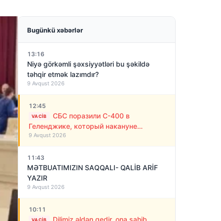
Bugünkü xəbərlər
13:16
Niyə görkəmli şəxsiyyətləri bu şəkildə
təhqir etmək lazımdır?
9 Avqust 2026
12:45
СБС поразили С-400 в
VACIB
Геленджике, который накануне
9 Avqust 2026
обстреливал Украину ракетами
11:43
MƏTBUATIMIZIN SAQQALI- QALİB ARİF
YAZIR
9 Avqust 2026
10:11
Dilimiz əldən gedir, ona sahib
VACIB