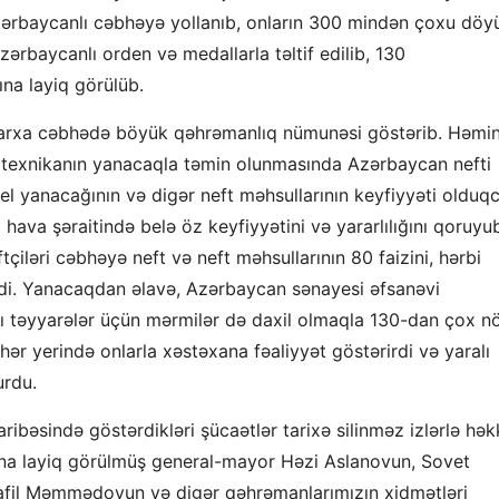
zərbaycanlı cəbhəyə yollanıb, onların 300 mindən çoxu döy
rbaycanlı orden və medallarla təltif edilib, 130
ına layiq görülüb.
arxa cəbhədə böyük qəhrəmanlıq nümunəsi göstərib. Həmi
bi texnikanın yanacaqla təmin olunmasında Azərbaycan nefti
el yanacağının və digər neft məhsullarının keyfiyyəti olduq
 hava şəraitində belə öz keyfiyyətini və yararlılığını qoruyu
tçiləri cəbhəyə neft və neft məhsullarının 80 faizini, hərbi
irdi. Yanacaqdan əlavə, Azərbaycan sənayesi əfsanəvi
rıcı təyyarələr üçün mərmilər də daxil olmaqla 130-dan çox n
 hər yerində onlarla xəstəxana fəaliyyət göstərirdi və yaralı
urdu.
ibəsində göstərdikləri şücaətlər tarixə silinməz izlərlə hək
dına layiq görülmüş general-mayor Həzi Aslanovun, Sovet
rafil Məmmədovun və digər qəhrəmanlarımızın xidmətləri