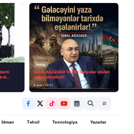
MEDİA
denti
İQBAL AĞAZADƏ YAZIR- Səfəvilər dövləti
b ki…
milli dövlətdirmi?
8 Avq • 08:51
İdman
Təhsil
Texnologiya
Yazarlar