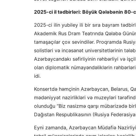
2025-ci il tədbirləri: Böyük Qələbənin 80-
2025-ci ilin yubiley ili bir sıra bayram tədb
Akademik Rus Dram Teatrında Qələbə Gününü
tamaşaçılar çox sevindilər. Proqramda Rusiya
solistləri və incəsənət universitetlərinin tələ
Azərbaycandakı səfirliyinin rəhbərliyi və işçi
olan diplomatik nümayəndəliklərin rəhbərləri,
idi.
Konsertdə həmçinin Azərbaycan, Belarus, Qaza
mədəniyyət nazirlikləri və muzeyləri tərəfin
olunduğu “Biz nasizmə qarşı mübarizədə birli
Dağıstan Respublikasının (Rusiya Federasiyas
Eyni zamanda, Azərbaycan Müdafiə Nazirliyi bi
təhsil müəssisələrində anım iclasları keçiril