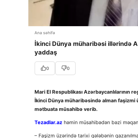
Ana səhifə
İkinci Dünya müharibəsi illərində 
yaddaş
0
0
Mari El Respublikası Azərbaycanlılarının r
İkinci Dünya müharibəsində alman faşizmi ü
mətbuata müsahibə verib.
Tezadlar.az
həmin müsahibədən bəzi məqaml
– Faşizm üzərində tarixi qələbənin qazanılma