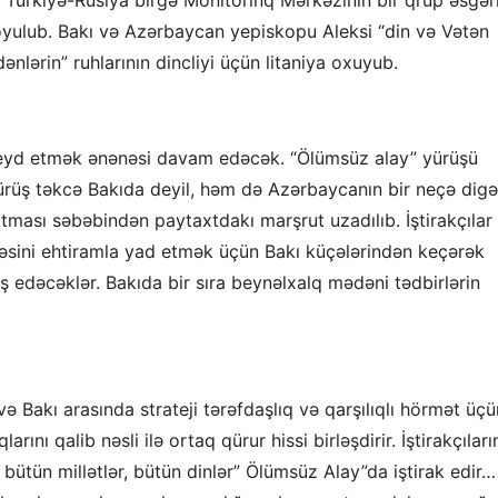
oyulub. Bakı və Azərbaycan yepiskopu Aleksi “din və Vətən
lərin” ruhlarının dincliyi üçün litaniya oxuyub.
qeyd etmək ənənəsi davam edəcək. “Ölümsüz alay” yürüşü
 yürüş təkcə Bakıda deyil, həm də Azərbaycanın bir neçə digə
artması səbəbindən paytaxtdakı marşrut uzadılıb. İştirakçılar
əsini ehtiramla yad etmək üçün Bakı küçələrindən keçərək
ş edəcəklər. Bakıda bir sıra beynəlxalq mədəni tədbirlərin
 Bakı arasında strateji tərəfdaşlıq və qarşılıqlı hörmət üçü
ını qalib nəsli ilə ortaq qürur hissi birləşdirir. İştirakçıları
bütün millətlər, bütün dinlər” Ölümsüz Alay”da iştirak edir…