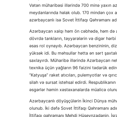
Vətən müharibəsi illərində 700 minə yaxın a
meydanlarında həlak olub. 170 mindən çox azə
azərbaycanlı isə Sovet İttifaqı Qəhrəmanı ad
Azərbaycan xalqı həm ön cəbhədə, həm də 
dövrdə tankların, təyyarələrin və digər hər
əsas rol oynayıb. Azərbaycan benzininin, diz
yüksək idi. Bu məhsullar hətta ən sərt şaxtalı
saxlayırdı. Müharibə illərində Azərbaycan nef
texnika üçün yağların 96 faizini tədarük ed
“Katyuşa” raket atıcıları, pulemyotlar və qı
silah və sursat istehsal edirdi. Respublikanın
əsgərlər həmin xəstəxanalarda müalicə olun
Azərbaycanlı döyüşçülərin İkinci Dünya mühar
olunub. İki dəfə Sovet İttifaqı Qəhrəmanı a
İttifaqı qəhrəmanı Mehdi Hüseynzadənin, İs