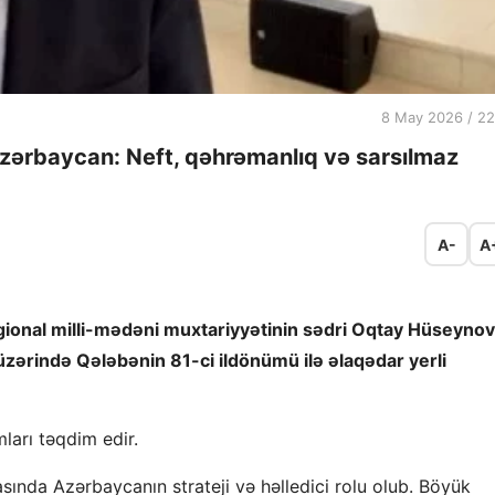
8 May 2026 / 22
Azərbaycan: Neft, qəhrəmanlıq və sarsılmaz
A-
A
egional milli-mədəni muxtariyyətinin sədri Oqtay Hüseynov
zərində Qələbənin 81-ci ildönümü ilə əlaqədar yerli
arı təqdim edir.
sında Azərbaycanın strateji və həlledici rolu olub. Böyük