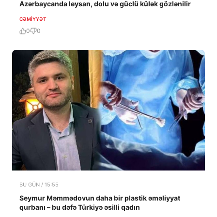
Azərbaycanda leysan, dolu və güclü külək gözlənilir
CƏMIYYƏT
0
0
BU GÜN / 15:55
Seymur Məmmədovun daha bir plastik əməliyyat
qurbanı – bu dəfə Türkiyə əsilli qadın