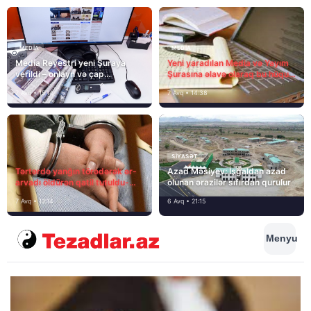
MEDİA
MEDİA
Media Reyestri yeni Şuraya
Yeni yaradılan Media və Yayım
verildi – onlayn və çap
Şurasına əlavə olaraq bu hüquq
mediasını nə gözləyir?
və vəzifələr də verilib
7 Avq • 15:14
7 Avq • 14:38
SIYASƏT
Tərtərdə yanğın törədərək ər-
Azad Məsiyev: İşğaldan azad
arvadı öldürən qatil tutuldu-
olunan ərazilər sıfırdan qurulur
SON DƏQİQƏ
7 Avq • 12:14
6 Avq • 21:15
Menyu