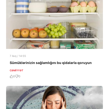
7 Avq / 14:55
Sümüklərinizin sağlamlığını bu qidalarla qoruyun
CƏMIYYƏT
0
0