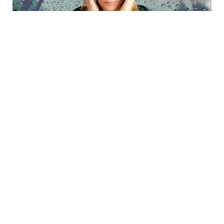
6 Avq / 23:50
Sinoptiklərdən meteohəssas şəxslərə xəbərdarlıq
CƏMIYYƏT
0
0