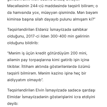
Məcəlləsinin 244-cü maddəsində təqsirli bilirəm; o
da hamısında yox, müəyyən qismində. Mən bəyəm
kiminsə başına silah dayayıb pulunu almışam ki?”
Təqsirləndirilən Eldəniz İsmayılzadə sahibkar
olduğunu, 2017-ci ildən 300-400 min gəlirinin
olduğunu bildirib:
“Mənim iş üçün kredit götürdüyüm 200 mini,
ailəmin pay torpaqlarına kimi gətirib işin içinə
tikiblər. İttiham aktında göstərilənlərdə özümü
təqsirli bilmirəm. Mənim kazino işinə heç bir
aidiyyatım olmayıb”.
Təqsirləndirilən Elvin İsmayılzadə sadəcə qardaşı
Elmidar İsmayılzadənin göstərişlərini icra etdiyini
deyib: