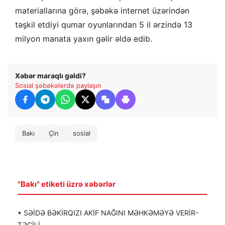
materiallarına görə, şəbəkə internet üzərindən
təşkil etdiyi qumar oyunlarından 5 il ərzində 13
milyon manata yaxın gəlir əldə edib.
Xəbər maraqlı gəldi?
Sosial şəbəkələrdə paylaşın
Bakı
Çin
sosial
"Bakı" etiketi üzrə xəbərlər
• SƏİDƏ BƏKİRQIZI AKİF NAĞINI MƏHKƏMƏYƏ VERİR-
TƏCİLİ