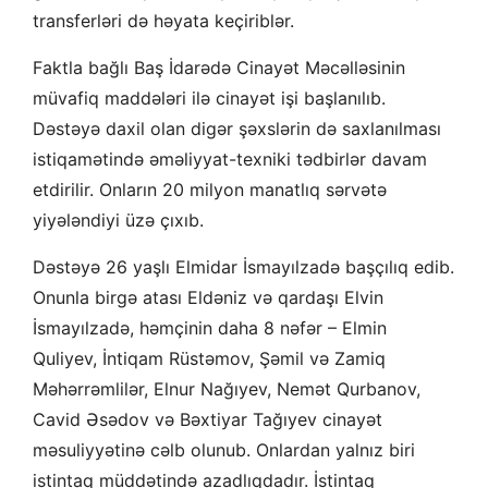
transferləri də həyata keçiriblər.
Faktla bağlı Baş İdarədə Cinayət Məcəlləsinin
müvafiq maddələri ilə cinayət işi başlanılıb.
Dəstəyə daxil olan digər şəxslərin də saxlanılması
istiqamətində əməliyyat-texniki tədbirlər davam
etdirilir. Onların 20 milyon manatlıq sərvətə
yiyələndiyi üzə çıxıb.
Dəstəyə 26 yaşlı Elmidar İsmayılzadə başçılıq edib.
Onunla birgə atası Eldəniz və qardaşı Elvin
İsmayılzadə, həmçinin daha 8 nəfər – Elmin
Quliyev, İntiqam Rüstəmov, Şəmil və Zamiq
Məhərrəmlilər, Elnur Nağıyev, Nemət Qurbanov,
Cavid Əsədov və Bəxtiyar Tağıyev cinayət
məsuliyyətinə cəlb olunub. Onlardan yalnız biri
istintaq müddətində azadlıqdadır. İstintaq