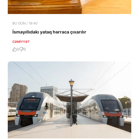
BU GÜN / 19:40
İsmayıllıdakı yataq hərraca çıxarılır
CƏMIYYƏT
0
0