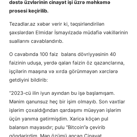
dəstə üzvlərinin cinayət işi üzrə məhkəmə
prosesi keçirilib.
Tezadlar.az xəbər verir ki, təqsirləndirilən
şəxslərdən Elmidar İsmayılzadə müdafiə vəkillərinin
suallarını cavablandırıb.
O cavabında 100 faiz balans dövriyyəsinin 40
faizinin uduşa, yerdə qalan faizin öz qazanclarına,
işçilərin maaşına və xırda görünməyən xərclərə
getdiyini bildirib:
“2023-cü ilin iyun ayından bu işə başlamışam.
Mənim qanunsuz heç bir işim olmayıb. Son vaxtlar
işlərim çoxaldığından qardaşımı müəyyən işlərim
üçün yanıma gətirmişdim. Xaricə köçən pul
balansın mayasıdır; pulu “Bitcoin”ə çevirib
göndərirdim. Mən özümü ancaq Cinayət