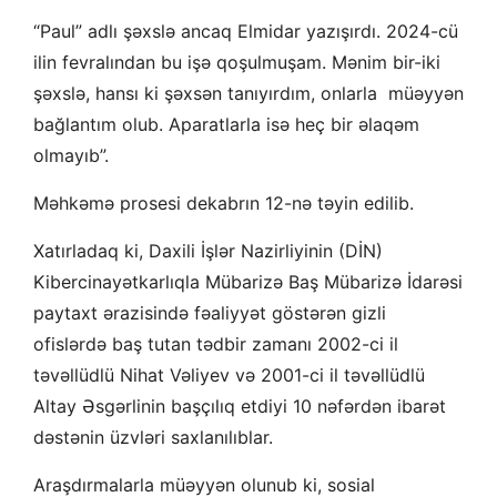
“Paul” adlı şəxslə ancaq Elmidar yazışırdı. 2024-cü
ilin fevralından bu işə qoşulmuşam. Mənim bir-iki
şəxslə, hansı ki şəxsən tanıyırdım, onlarla müəyyən
bağlantım olub. Aparatlarla isə heç bir əlaqəm
olmayıb”.
Məhkəmə prosesi dekabrın 12-nə təyin edilib.
Xatırladaq ki, Daxili İşlər Nazirliyinin (DİN)
Kibercinayətkarlıqla Mübarizə Baş Mübarizə İdarəsi
paytaxt ərazisində fəaliyyət göstərən gizli
ofislərdə baş tutan tədbir zamanı 2002-ci il
təvəllüdlü Nihat Vəliyev və 2001-ci il təvəllüdlü
Altay Əsgərlinin başçılıq etdiyi 10 nəfərdən ibarət
dəstənin üzvləri saxlanılıblar.
Araşdırmalarla müəyyən olunub ki, sosial