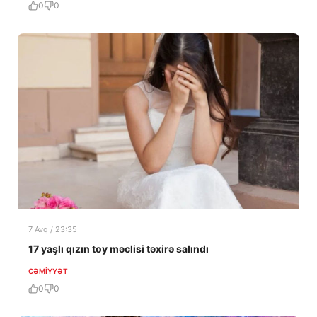
0
0
7 Avq / 23:35
17 yaşlı qızın toy məclisi təxirə salındı
CƏMIYYƏT
0
0