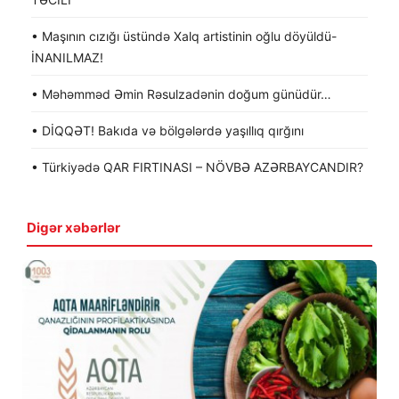
• Maşının cızığı üstündə Xalq artistinin oğlu döyüldü-
İNANILMAZ!
• Məhəmməd Əmin Rəsulzadənin doğum günüdür…
• DİQQƏT! Bakıda və bölgələrdə yaşıllıq qırğını
• Türkiyədə QAR FIRTINASI – NÖVBƏ AZƏRBAYCANDIR?
Digər xəbərlər