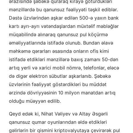
ərazisində şəbəkə quraraq kirayə götürdükləri
mənzillərdə bu qanunsuz fəaliyyəti təşkil ediblər.
Dəstə üzvlərindən aşkar edilən 500-ə yaxın bank
kartı ayrı-ayrı vətəndaşlardan müxtəlif məbləğlər
müqabilində alınaraq qanunsuz pul köçürmə
əməliyyatlarında istifadə olunub. Bundan əlavə
məhkəmə qərarları əsasında onların ofis kimi
istifadə etdikləri mənzillərə baxış zamanı 50-dən
artıq yerli və xarici mobil nömrə, telefonlar, eləcə
də digər elektron sübutlar aşkarlanıb. Şəbəkə
üzvlərinin fəaliyyət göstərdikləri bu müddət
ərzində dövriyyəsinin 10 milyon manatdan artıq
olduğu müəyyən edilib.
Qeyd edək ki, Nihat Vəliyev və Altay Əsgərli
qanunsuz qumar oyunlarından əldə etdikləri
gəlirlərin bir qismini kriptovalyutaya çevirərək pul