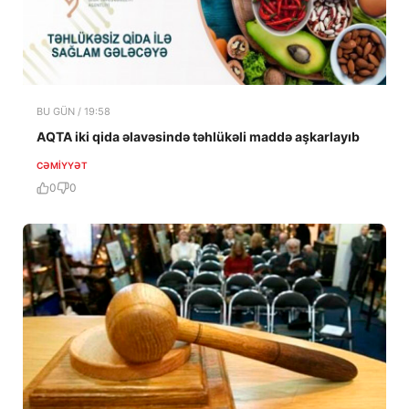
BU GÜN / 19:58
AQTA iki qida əlavəsində təhlükəli maddə aşkarlayıb
CƏMIYYƏT
0
0