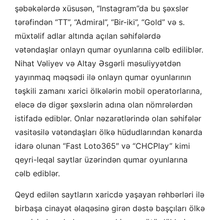
şəbəkələrdə xüsusən, “Instagram”da bu şəxslər
tərəfindən “TT”, “Admiral”, “Bir-iki”, “Gold” və s.
müxtəlif adlar altında açılan səhifələrdə
vətəndaşlar onlayn qumar oyunlarına cəlb ediliblər.
Nihat Vəliyev və Altay Əsgərli məsuliyyətdən
yayınmaq məqsədi ilə onlayn qumar oyunlarının
təşkili zamanı xarici ölkələrin mobil operatorlarına,
eləcə də digər şəxslərin adına olan nömrələrdən
istifadə ediblər. Onlar nəzarətlərində olan səhifələr
vasitəsilə vətəndaşları ölkə hüdudlarından kənarda
idarə olunan “Fast Loto365″ və “CHCPlay” kimi
qeyri-leqal saytlar üzərindən qumar oyunlarına
cəlb ediblər.
Qeyd edilən saytların xaricdə yaşayan rəhbərləri ilə
birbaşa cinayət əlaqəsinə girən dəstə başçıları ölkə