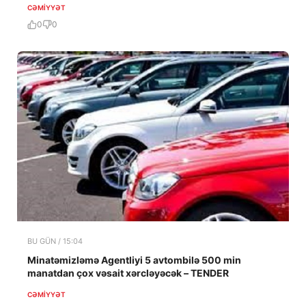
CƏMIYYƏT
0
0
BU GÜN / 15:04
Minatəmizləmə Agentliyi 5 avtombilə 500 min
manatdan çox vəsait xərcləyəcək – TENDER
CƏMIYYƏT