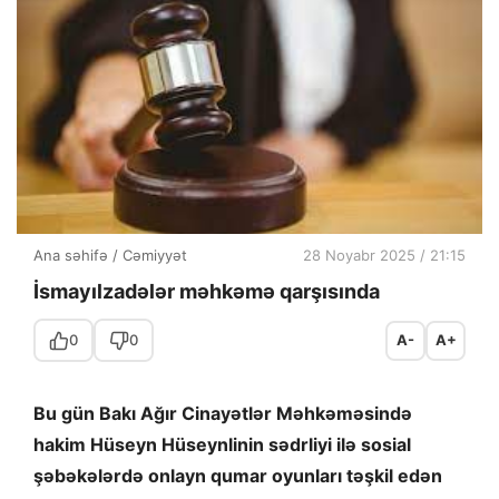
Ana səhifə
/
Cəmiyyət
28 Noyabr 2025 / 21:15
İsmayılzadələr məhkəmə qarşısında
0
0
A-
A+
Bu gün Bakı Ağır Cinayətlər Məhkəməsində
hakim Hüseyn Hüseynlinin sədrliyi ilə sosial
şəbəkələrdə onlayn qumar oyunları təşkil edən