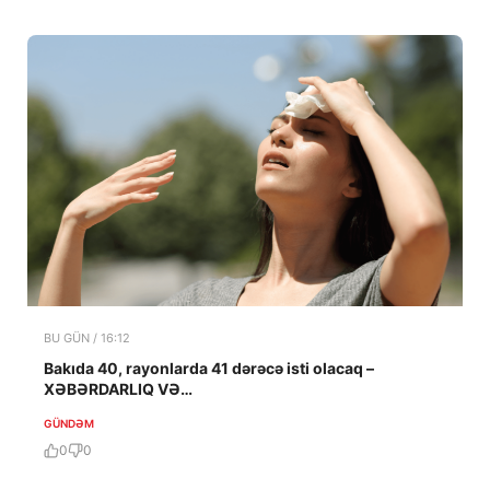
BU GÜN / 16:12
Bakıda 40, rayonlarda 41 dərəcə isti olacaq –
XƏBƏRDARLIQ VƏ…
GÜNDƏM
0
0