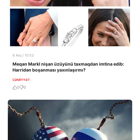
8 Avq / 10:53
Meqan Markl nişan üzüyünü taxmaqdan imtina edib:
Harridən boşanması yaxınlaşırmı?
CƏMIYYƏT
0
0