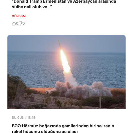
“Donald Tramp Ermənistan və Azərbaycan arasında
sülhə nail olub və…”
GÜNDƏM
0
0
BU GÜN / 18:15
BƏƏ Hörmüz boğazında gəmilərindən birinə İranın
raket hücumu olduğunu açıqladı