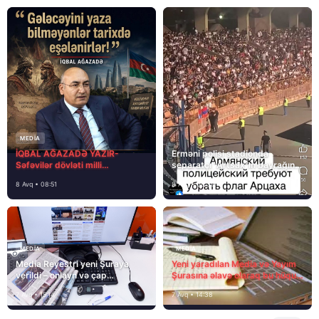
MEDİA
İQBAL AĞAZADƏ YAZIR-
Erməni polisi stadionda
Səfəvilər dövləti milli
separatçı “Artsax”ın bayrağını
dövlətdirmi?
müsadirə etdi və…
8 Avq • 08:51
8 Avq • 08:39
MEDİA
MEDİA
Media Reyestri yeni Şuraya
Yeni yaradılan Media və Yayım
verildi – onlayn və çap
Şurasına əlavə olaraq bu hüquq
mediasını nə gözləyir?
və vəzifələr də verilib
7 Avq • 15:14
7 Avq • 14:38