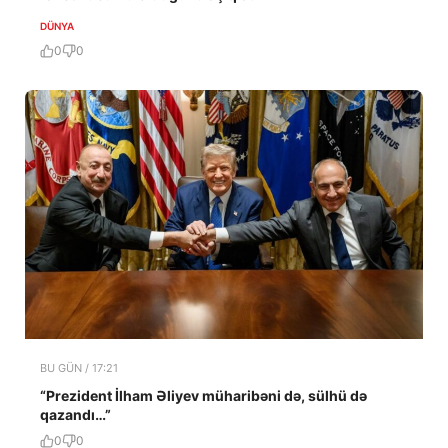
DÜNYA
0
0
BU GÜN / 17:21
“Prezident İlham Əliyev müharibəni də, sülhü də
qazandı…”
0
0