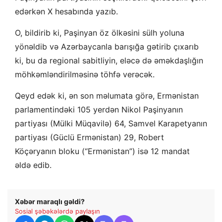
edərkən X hesabında yazıb.
O, bildirib ki, Paşinyan öz ölkəsini sülh yoluna
yönəldib və Azərbaycanla barışığa gətirib çıxarıb
ki, bu da regional sabitliyin, eləcə də əməkdaşlığın
möhkəmləndirilməsinə töhfə verəcək.
Qeyd edək ki, ən son məlumata görə, Ermənistan
parlamentindəki 105 yerdən Nikol Paşinyanın
partiyası (Mülki Müqavilə) 64, Samvel Karapetyanın
partiyası (Güclü Ermənistan) 29, Robert
Köçəryanın bloku (“Ermənistan”) isə 12 mandat
əldə edib.
Xəbər maraqlı gəldi?
Sosial şəbəkələrdə paylaşın