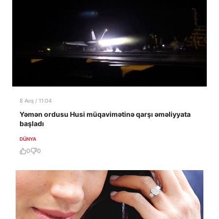
8 Avq / 11:04
Yəmən ordusu Husi müqavimətinə qarşı əməliyyata
başladı
DÜNYA
0
0