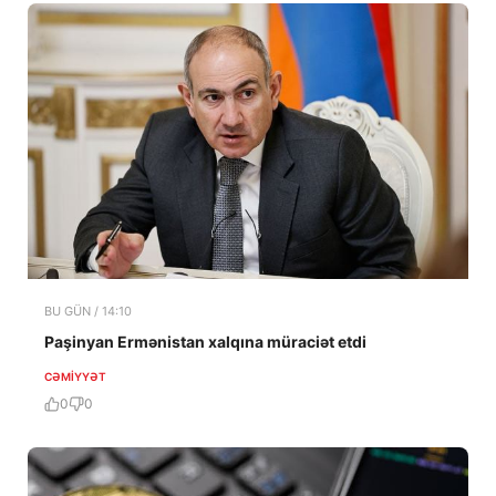
BU GÜN / 14:10
Paşinyan Ermənistan xalqına müraciət etdi
CƏMIYYƏT
0
0