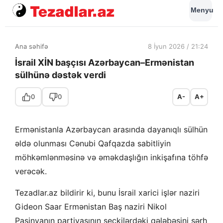
Menyu
Ana səhifə
8 İyun 2026 / 21:24
İsrail XİN başçısı Azərbaycan–Ermənistan
sülhünə dəstək verdi
0
0
A-
A+
Ermənistanla Azərbaycan arasında dayanıqlı sülhün
əldə olunması Cənubi Qafqazda sabitliyin
möhkəmlənməsinə və əməkdaşlığın inkişafına töhfə
verəcək.
Tezadlar.az bildirir ki, bunu İsrail xarici işlər naziri
Gideon Saar Ermənistan Baş naziri Nikol
Paşinyanın partiyasının seçkilərdəki qələbəsini şərh