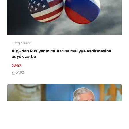
8 Avq / 10:22
ABŞ-dan Rusiyanın müharibə maliyyələşdirməsinə
böyük zərbə
DÜNYA
0
0