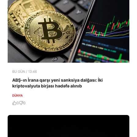
BU GÜN / 13:46
ABŞ-ın İrana qarşı yeni sanksiya dalğası: İki
kriptovalyuta birjası hədəfə alınıb
DÜNYA
0
0