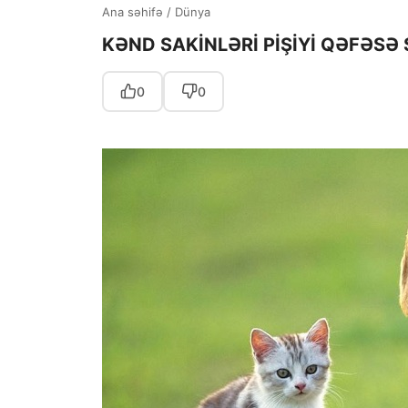
Ana səhifə
/
Dünya
KƏND SAKİNLƏRİ PİŞİYİ QƏFƏSƏ 
0
0