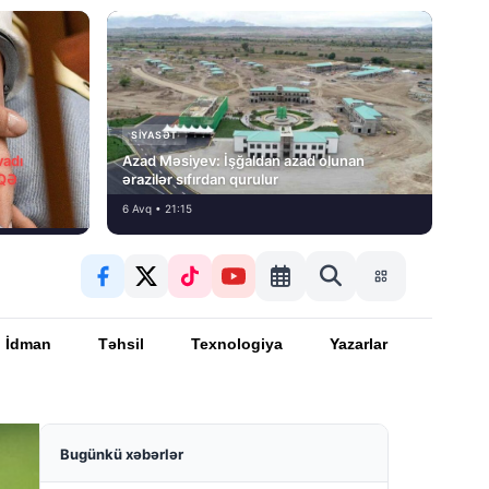
SIYASƏT
vadı
Azad Məsiyev: İşğaldan azad olunan
İQƏ
ərazilər sıfırdan qurulur
6 Avq • 21:15
İdman
Təhsil
Texnologiya
Yazarlar
Bugünkü xəbərlər