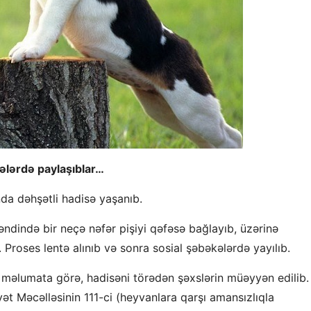
kələrdə paylaşıblar…
da dəhşətli hadisə yaşanıb.
dində bir neçə nəfər pişiyi qəfəsə bağlayıb, üzərinə
. Proses lentə alınıb və sonra sosial şəbəkələrdə yayılıb.
ı məlumata görə, hadisəni törədən şəxslərin müəyyən edilib.
ət Məcəlləsinin 111-ci (heyvanlara qarşı amansızlıqla