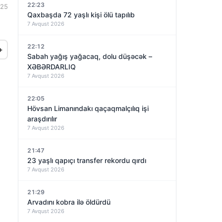
22:23
:25
Qaxbaşda 72 yaşlı kişi ölü tapılıb
7 Avqust 2026
22:12
+
Sabah yağış yağacaq, dolu düşəcək –
XƏBƏRDARLIQ
7 Avqust 2026
22:05
Hövsan Limanındakı qaçaqmalçılıq işi
araşdırılır
7 Avqust 2026
21:47
23 yaşlı qapıçı transfer rekordu qırdı
7 Avqust 2026
21:29
Arvadını kobra ilə öldürdü
7 Avqust 2026