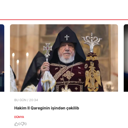
BU GÜN / 20:34
Hakim II Qareginin işindən çəkilib
DÜNYA
0
0