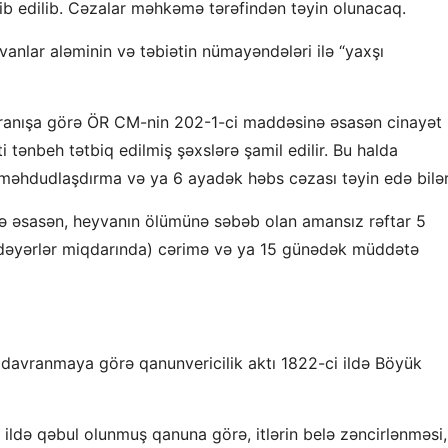
tib edilib. Cəzalar məhkəmə tərəfindən təyin olunacaq.
anlar aləminin və təbiətin nümayəndələri ilə “yaxşı
vranışa görə ÖR CM-nin 202-1-ci maddəsinə əsasən cinayət
i tənbeh tətbiq edilmiş şəxslərə şamil edilir. Bu halda
, məhdudlaşdırma və ya 6 ayadək həbs cəzası təyin edə bilər
inə əsasən, heyvanın ölümünə səbəb olan amansız rəftar 5
dəyərlər miqdarında) cərimə və ya 15 günədək müddətə
 davranmaya görə qanunvericilik aktı 1822-ci ildə Böyük
ildə qəbul olunmuş qanuna görə, itlərin belə zəncirlənməsi,