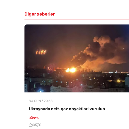
Digər xəbərlər
BU GÜN / 20:53
Ukraynada neft-qaz obyektləri vurulub
DÜNYA
0
0