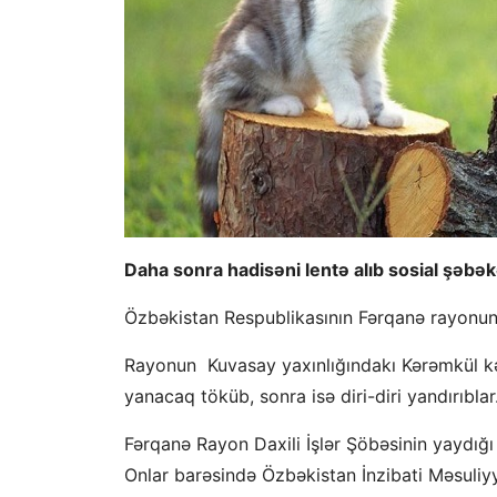
Daha sonra hadisəni lentə alıb sosial şəbə
Özbəkistan Respublikasının Fərqanə rayonun
Rayonun Kuvasay yaxınlığındakı Kərəmkül kən
yanacaq töküb, sonra isə diri-diri yandırıblar
Fərqanə Rayon Daxili İşlər Şöbəsinin yaydığ
Onlar barəsində Özbəkistan İnzibati Məsuliyy