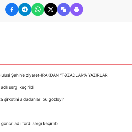
li Hulusi Şahin’e ziyaret-İRAKDAN “TƏZADLAR”A YAZIRLAR
dlı sərgi keçirildi
rta şirkətini aldadanları bu gözləyir
nci” adlı fərdi sərgi keçirilib