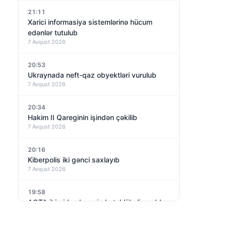
21:11
Xarici informasiya sistemlərinə hücum
edənlər tutulub
7 Avqust 2026
20:53
Ukraynada neft-qaz obyektləri vurulub
7 Avqust 2026
20:34
Hakim II Qareginin işindən çəkilib
7 Avqust 2026
20:16
Kiberpolis iki gənci saxlayıb
7 Avqust 2026
19:58
AQTA iki qida əlavəsində təhlükəli maddə
aşkarlayıb
7 Avqust 2026