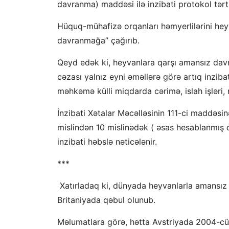
davranma) maddəsi ilə inzibati protokol tər
Hüquq-mühafizə orqanları həmyerlilərini heyv
davranmağa” çağırıb.
Qeyd edək ki, heyvanlara qarşı amansız da
cəzası yalnız eyni əməllərə görə artıq inzibat
məhkəmə külli miqdarda cərimə, islah işləri
İnzibati Xətalar Məcəlləsinin 111-ci maddəs
mislindən 10
mislinədək (
əsas hesablanmış 
inzibati həbslə nəticələnir.
***
Xatırladaq ki, dünyada heyvanlarla amansız
Britaniyada qəbul olunub.
Məlumatlara görə, hətta Avstriyada 2004-cü 