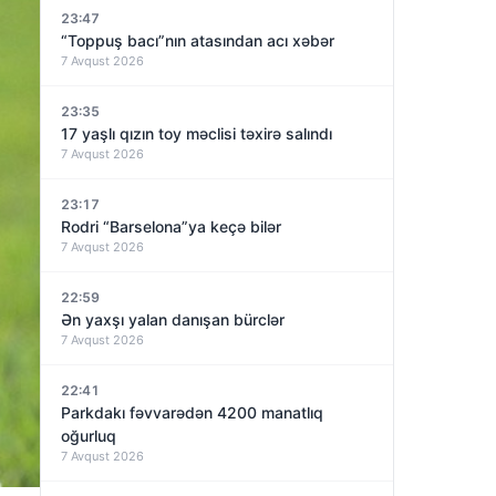
23:47
“Toppuş bacı”nın atasından acı xəbər
7 Avqust 2026
23:35
17 yaşlı qızın toy məclisi təxirə salındı
7 Avqust 2026
23:17
Rodri “Barselona”ya keçə bilər
7 Avqust 2026
22:59
Ən yaxşı yalan danışan bürclər
7 Avqust 2026
22:41
Parkdakı fəvvarədən 4200 manatlıq
oğurluq
7 Avqust 2026