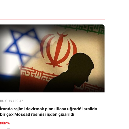
BU GÜN / 19:47
İranda rejimi devirmək planı iflasa uğradı! İsraildə
bir çox Mossad rəsmisi işdən çıxarıldı
DÜNYA