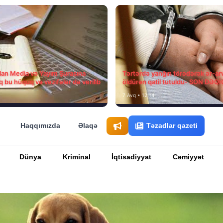
ılan Media və Yayım Şurasına
Tərtərdə yanğın törədərək ər-ar
q bu hüquq və vəzifələr də verilib
öldürən qatil tutuldu- SON DƏQ
7 Avq • 12:14
Haqqımızda
Əlaqə
Təzadlar qazeti
Dünya
Kriminal
İqtisadiyyat
Cəmiyyət