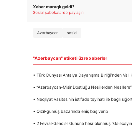
Xəbər maraqlı gəldi?
Sosial şəbəkələrdə paylaşın
Azərbaycan
sosial
"Azərbaycan" etiketi üzrə xəbərlər
• Türk Dünyası Antalya Dayanışma Birliği’nden Va
• “Azərbaycan-Misir Dostluğu Nəsillərdən Nəsillərə” a
• Nəqliyat vasitəsinin istifadə təyinatı ilə bağlı sığo
• Qızıl-gümüş bazarında eniş baş verib
• 2 Fevral-Gənclər Gününə həsr olunmuş “Gələcəyin gə