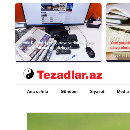
MEDİA
MEDİA
Media Reyestri yeni Şuraya verildi – onlayn
Yeni yarad
və çap mediasını nə gözləyir?
əlavə olara
7 Avq • 15:14
7 Avq • 14:38
Ana səhifə
Gündəm
Siyasət
Media