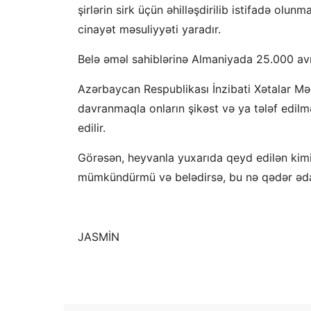
şirlərin sirk üçün əhilləşdirilib istifadə ol
cinayət məsuliyyəti yaradır.
Belə əməl sahiblərinə Almaniyada 25.000 av
Azərbaycan Respublikası İnzibati Xətalar M
davranmaqla onların şikəst və ya tələf edi
edilir.
Görəsən, heyvanla yuxarıda qeyd edilən kimi 
mümkündürmü və belədirsə, bu nə qədər ədal
JASMİN