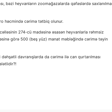
unması, bəzi heyvanların zoomağazalarda qəfəslərdə saxlanılma
ro həcmində cərimə tətbiq olunur.
əcəlləsinin 274-cü madəsinə əsasən heyvanlarla rəhmsiz
lməsinə görə 500 (beş yüz) manat məbləğində cərimə təyin
dəhşətli davranışlarda da cərimə ilə can qurtarılması
ətlidir?!