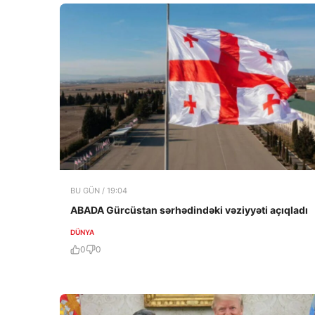
BU GÜN / 19:04
ABADA Gürcüstan sərhədindəki vəziyyəti açıqladı
DÜNYA
0
0