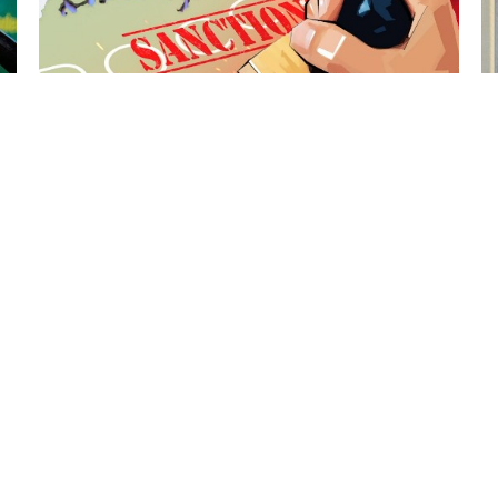
7 Avq / 16:20
Aİ 5 Rusiya vətəndaşını da sanksiya siyahısına
saldı
DÜNYA
0
0