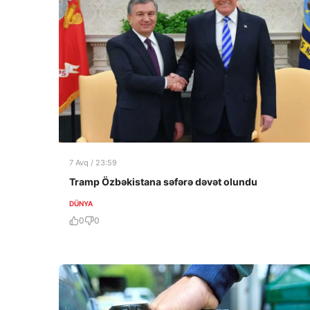
7 Avq / 23:59
Tramp Özbəkistana səfərə dəvət olundu
DÜNYA
0
0