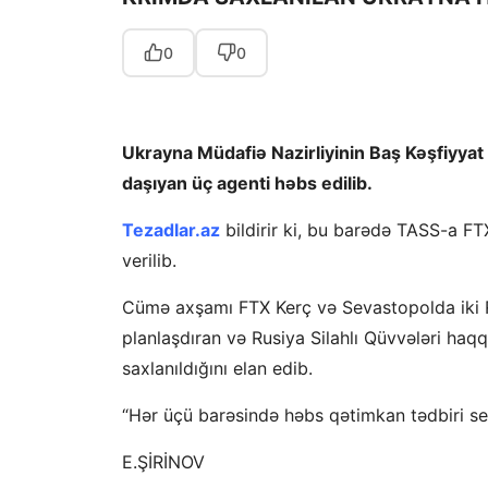
0
0
Ukrayna Müdafiə Nazirliyinin Baş Kəşfiyyat
daşıyan üç agenti həbs edilib.
Tezadlar.az
bildirir ki, bu barədə TASS-a F
verilib.
Cümə axşamı FTX Kerç və Sevastopolda iki R
planlaşdıran və Rusiya Silahlı Qüvvələri haq
saxlanıldığını elan edib.
“Hər üçü barəsində həbs qətimkan tədbiri seçi
E.ŞİRİNOV