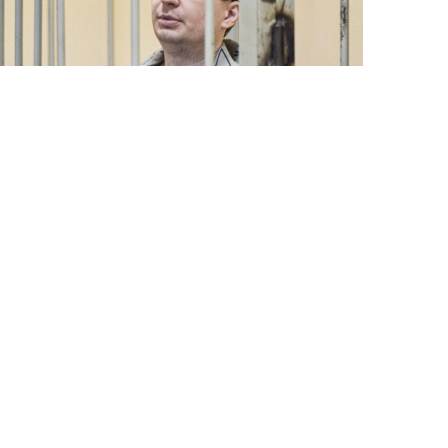
7 Avq / 12:45
ABŞ məhkum edilmiş amerikalının işi ilə bağlı
Moskvaya müraciət edib
DÜNYA
0
0