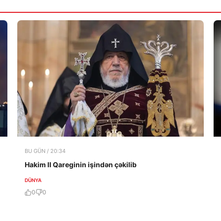
BU GÜN / 20:34
Hakim II Qareginin işindən çəkilib
DÜNYA
0
0