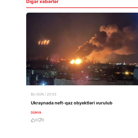
Digər xəbərlər
BU GÜN / 20:53
Ukraynada neft-qaz obyektləri vurulub
DÜNYA
0
0