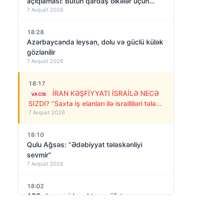
açıqlaması: Bütün qardaş ölkələr üçün
7 Avqust 2026
açıqdır
18:28
Azərbaycanda leysan, dolu və güclü külək
gözlənilir
7 Avqust 2026
18:17
İRAN KƏŞFİYYATI İSRAİLƏ NECƏ
VACIB
SIZDI? “Saxta iş elanları ilə israilliləri tələyə
7 Avqust 2026
saldılar”
18:10
Qulu Ağsəs: “Ədəbiyyat tələskənliyi
sevmir”
7 Avqust 2026
18:02
ABŞ-da qeyri-kənd təsərrüfatı
məşğulluğunda sürpriz! İyul ayında 23 min
7 Avqust 2026
iş yeri azalıb