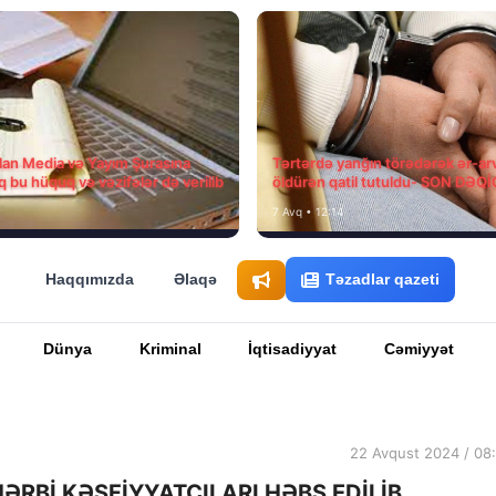
ılan Media və Yayım Şurasına
Tərtərdə yanğın törədərək ər-ar
q bu hüquq və vəzifələr də verilib
öldürən qatil tutuldu- SON DƏQ
7 Avq • 12:14
Haqqımızda
Əlaqə
Təzadlar qazeti
Dünya
Kriminal
İqtisadiyyat
Cəmiyyət
22 Avqust 2024 / 08
RBİ KƏŞFİYYATÇILARI HƏBS EDİLİB