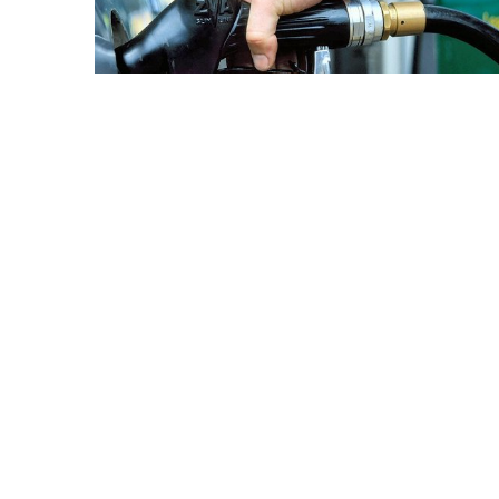
7 Avq / 16:33
İşğal altındakı Abxaziyada yanacaq böhranı:
Suxumidə kilometrlərlə növbələr yaranıb
DÜNYA
0
0