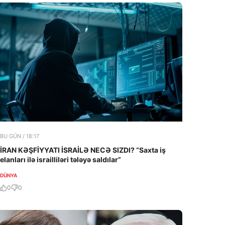
BU GÜN / 18:17
İRAN KƏŞFİYYATI İSRAİLƏ NECƏ SIZDI? “Saxta iş
elanları ilə israilliləri tələyə saldılar”
DÜNYA
0
0