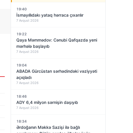
19:40
İsmayıllıdakı yataq hərraca çıxarılır
7 Avqust 2026
19:22
Qaya Məmmədov: Cənubi Qafqazda yeni
mərhələ başlayıb
7 Avqust 2026
19:04
ABADA Gürcüstan sərhədindəki vəziyyəti
açıqladı
7 Avqust 2026
18:46
ADY 6,4 milyon sərnişin daşıyıb
7 Avqust 2026
18:34
Ərdoğanın Məkkə Sazişi ilə bağlı