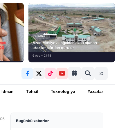
SIYASƏT
vadı
Azad Məsiyev: İşğaldan azad olunan
İQƏ
ərazilər sıfırdan qurulur
6 Avq • 21:15
İdman
Təhsil
Texnologiya
Yazarlar
:06
Bugünkü xəbərlər