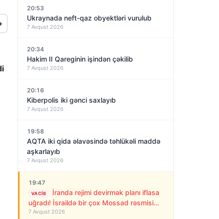
20:53
Ukraynada neft-qaz obyektləri vurulub
+
7 Avqust 2026
20:34
Hakim II Qareginin işindən çəkilib
di
7 Avqust 2026
20:16
Kiberpolis iki gənci saxlayıb
7 Avqust 2026
19:58
AQTA iki qida əlavəsində təhlükəli maddə
aşkarlayıb
7 Avqust 2026
19:47
İranda rejimi devirmək planı iflasa
VACIB
uğradı! İsraildə bir çox Mossad rəsmisi
7 Avqust 2026
işdən çıxarıldı