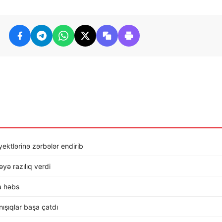
ktlərinə zərbələr endirib
ə razılıq verdi
a həbs
ışıqlar başa çatdı