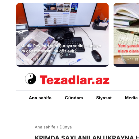
MEDİA
MEDİA
Media Reyestri yeni Şuraya verildi – onlayn
Yeni yarad
və çap mediasını nə gözləyir?
əlavə olara
7 Avq • 15:14
7 Avq • 14:38
Ana səhifə
Gündəm
Siyasət
Media
Ana səhifə
/
Dünya
KRIMDA SAXLANILAN UKRAYNA HƏ