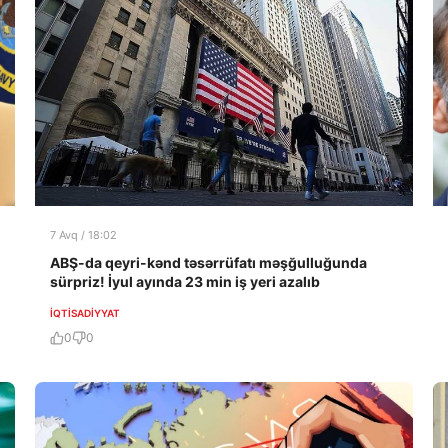
7 Avq / 18:02
ABŞ-da qeyri-kənd təsərrüfatı məşğulluğunda
sürpriz! İyul ayında 23 min iş yeri azalıb
İQTISADIYYAT
0
0