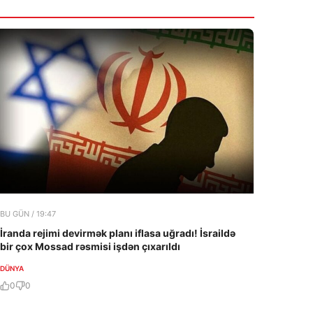
17:29
İSRAİL MAKRONU SƏRT TƏNQİD
VACIB
ETDİ: “O, BİZİ ARXADAN BIÇAQLADI”
7 Avqust 2026
BU GÜN / 19:47
İranda rejimi devirmək planı iflasa uğradı! İsraildə
bir çox Mossad rəsmisi işdən çıxarıldı
DÜNYA
0
0