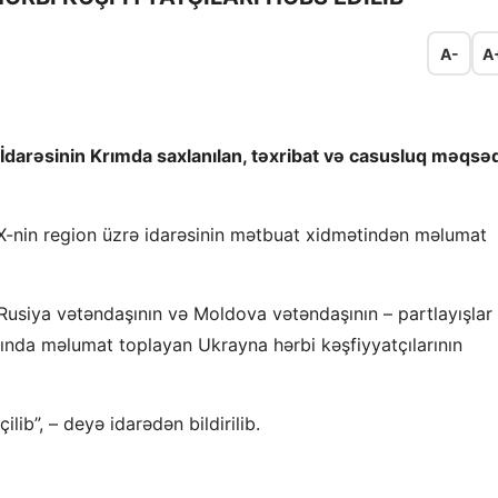
A-
A
 İdarəsinin Krımda saxlanılan, təxribat və casusluq məqsə
TX-nin region üzrə idarəsinin mətbuat xidmətindən məlumat
usiya vətəndaşının və Moldova vətəndaşının – partlayışlar
qında məlumat toplayan Ukrayna hərbi kəşfiyyatçılarının
lib”, – deyə idarədən bildirilib.