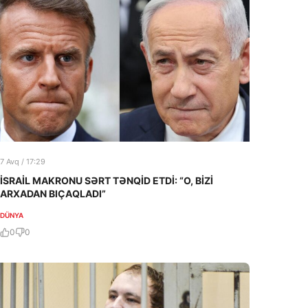
7 Avq / 17:29
İSRAİL MAKRONU SƏRT TƏNQİD ETDİ: “O, BİZİ
ARXADAN BIÇAQLADI”
DÜNYA
0
0