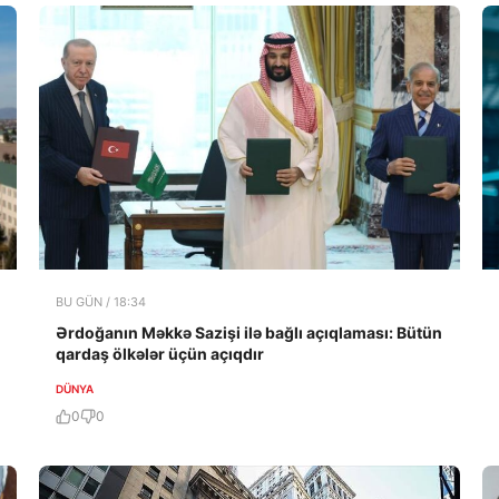
BU GÜN / 18:34
Ərdoğanın Məkkə Sazişi ilə bağlı açıqlaması: Bütün
qardaş ölkələr üçün açıqdır
DÜNYA
0
0