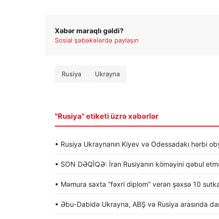
Xəbər maraqlı gəldi?
Sosial şəbəkələrdə paylaşın
Rusiya
Ukrayna
"Rusiya" etiketi üzrə xəbərlər
• Rusiya Ukraynanın Kiyev və Odessadakı hərbi obye
• SON DƏQİQƏ: İran Rusiyanın köməyini qəbul etməy
• Məmura saxta “fəxri diplom” verən şəxsə 10 sutk
• Əbu-Dabidə Ukrayna, ABŞ və Rusiya arasında dan