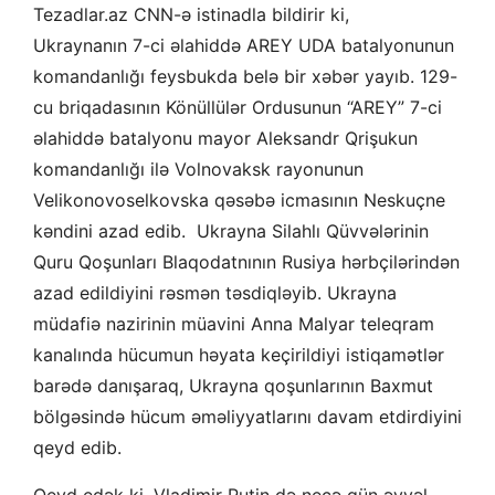
Tezadlar.az CNN-ə istinadla bildirir ki,
Ukraynanın 7-ci əlahiddə AREY UDA batalyonunun
komandanlığı feysbukda belə bir xəbər yayıb. 129-
cu briqadasının Könüllülər Ordusunun “AREY” 7-ci
əlahiddə batalyonu mayor Aleksandr Qrişukun
komandanlığı ilə Volnovaksk rayonunun
Velikonovoselkovska qəsəbə icmasının Neskuçne
kəndini azad edib. Ukrayna Silahlı Qüvvələrinin
Quru Qoşunları Blaqodatnının Rusiya hərbçilərindən
azad edildiyini rəsmən təsdiqləyib. Ukrayna
müdafiə nazirinin müavini Anna Malyar teleqram
kanalında hücumun həyata keçirildiyi istiqamətlər
barədə danışaraq, Ukrayna qoşunlarının Baxmut
bölgəsində hücum əməliyyatlarını davam etdirdiyini
qeyd edib.
Qeyd edək ki, Vladimir Putin də neçə gün əvvəl