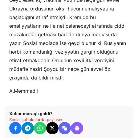
Ukrayna ordusunun əks -hücum əməliyyatına
başladığını etiraf etmişdi. Kremldə bu
əməliyyatların nə ilə nəticələnəcəyi ətrafında ciddi
müzakirələr getməsi barədə dünya mediası da
yazır. Sosial mediada isə qeyd olunur ki, Rusiyanın
hərbi komandanlığı vəziyyətin gərgin olduğunu
etiraf etməkdədir. Ordunun xeyli itki verdiyini
müdafiə naziri Şoyqu bir neçə gün əvvəl öz
çıxışında da bildirmişdi.
A.Məmmədli
Xəbər maraqlı gəldi?
Sosial şəbəkələrdə paylaşın