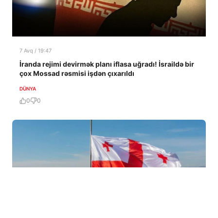
7 Avq / 19:47
İranda rejimi devirmək planı iflasa uğradı! İsraildə bir
çox Mossad rəsmisi işdən çıxarıldı
DÜNYA
0
0