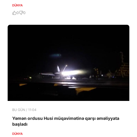
DÜNYA
0
0
BU GÜN / 11:04
Yəmən ordusu Husi müqavimətinə qarşı əməliyyata
başladı
DÜNYA