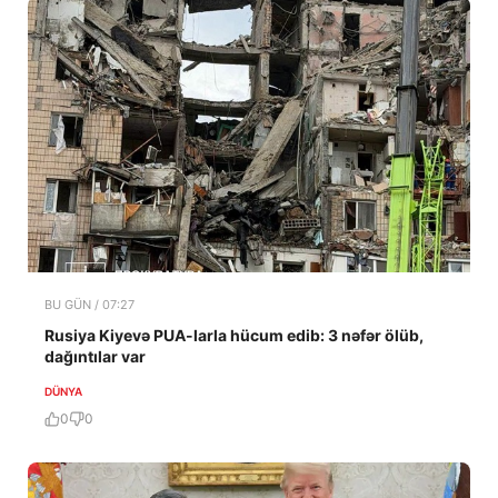
BU GÜN / 07:27
Rusiya Kiyevə PUA-larla hücum edib: 3 nəfər ölüb,
dağıntılar var
DÜNYA
0
0