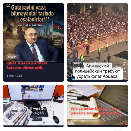
MEDİA
İQBAL AĞAZADƏ YAZIR-
Erməni polisi stadionda
Səfəvilər dövləti milli
separatçı “Artsax”ın bayrağını
dövlətdirmi?
müsadirə etdi və…
8 Avq • 08:51
8 Avq • 08:39
MEDİA
MEDİA
Media Reyestri yeni Şuraya
Yeni yaradılan Media və Yayım
verildi – onlayn və çap
Şurasına əlavə olaraq bu hüquq
mediasını nə gözləyir?
və vəzifələr də verilib
7 Avq • 15:14
7 Avq • 14:38