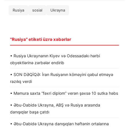
Rusiya
sosial
Ukrayna
"Rusiya" etiketi üzrə xəbərlər
• Rusiya Ukraynanın Kiyev və Odessadakı hərbi
obyektlərinə zərbələr endirib
• SON DƏQİQƏ: İran Rusiyanın köməyini qəbul etməyə
razılıq verdi
• Məmura saxta “fəxri diplom” verən şəxsə 10 sutka həbs
• Əbu-Dabidə Ukrayna, ABŞ və Rusiya arasında
danışıqlar başa çatdı
• Əbu-Dabidə Ukrayna danışıqları həftənin ortalarına