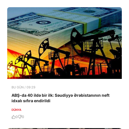
BU GÜN / 09:29
ABŞ-da 40 ildə bir ilk: Səudiyyə Ərəbistanının neft
idxalı sıfıra endirildi
DÜNYA
0
0