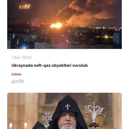
7 Avq / 20:53
Ukraynada neft-qaz obyektləri vurulub
DÜNYA
0
0