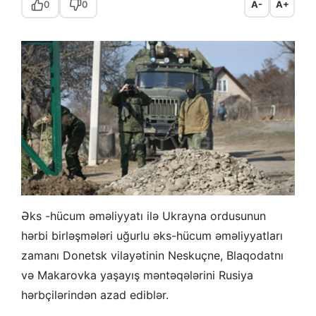
0
0
A-
A+
Əks -hücum əməliyyatı ilə Ukrayna ordusunun
hərbi birləşmələri uğurlu əks-hücum əməliyyatları
zamanı Donetsk vilayətinin Neskuçne, Blaqodatnı
və Makarovka yaşayış məntəqələrini Rusiya
hərbçilərindən azad ediblər.