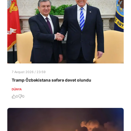
7 Avqust 2026 / 23:59
Tramp Özbəkistana səfərə dəvət olundu
DÜNYA
0
0