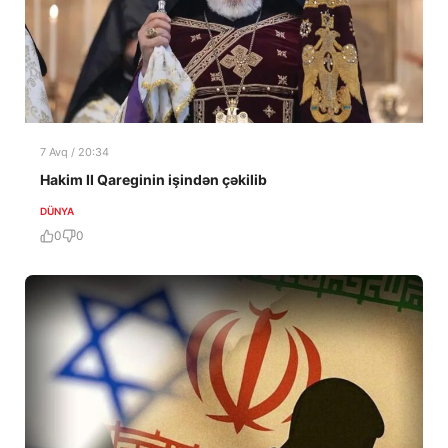
7 Avq / 20:34
Hakim II Qareginin işindən çəkilib
DÜNYA
0
0