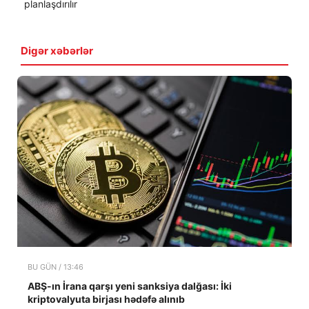
planlaşdırılır
Digər xəbərlər
BU GÜN / 13:46
ABŞ-ın İrana qarşı yeni sanksiya dalğası: İki
kriptovalyuta birjası hədəfə alınıb