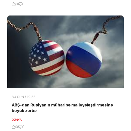
0
0
BU GÜN / 10:22
ABŞ-dan Rusiyanın müharibə maliyyələşdirməsinə
böyük zərbə
DÜNYA
0
0