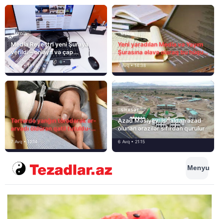
MEDİA
MEDİA
Media Reyestri yeni Şuraya
Yeni yaradılan Media və Yayım
verildi – onlayn və çap
Şurasına əlavə olaraq bu hüquq
mediasını nə gözləyir?
və vəzifələr də verilib
7 Avq • 15:14
7 Avq • 14:38
SIYASƏT
Tərtərdə yanğın törədərək ər-
Azad Məsiyev: İşğaldan azad
arvadı öldürən qatil tutuldu-
olunan ərazilər sıfırdan qurulur
SON DƏQİQƏ
7 Avq • 12:14
6 Avq • 21:15
Menyu