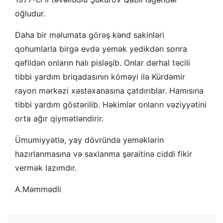
oğludur.
Daha bir məlumata görəş kənd sakinləri
qohumlarla birgə evdə yemək yedikdən sonra
qəfildən onların halı pisləşib. Onlar dərhal təcili
tibbi yardım briqadasının köməyi ilə Kürdəmir
rayon mərkəzi xəstəxanasına çatdırıblar. Hamısına
tibbi yardım göstərilib. Həkimlər onların vəziyyətini
orta ağır qiymətləndirir.
Ümumiyyətlə, yay dövründə yeməklərin
hazırlanmasına və saxlanma şəraitinə ciddi fikir
vermək lazımdır.
A.Məmmədli