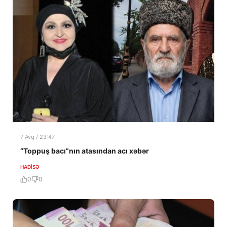
7 Avq / 23:47
“Toppuş bacı”nın atasından acı xəbər
HADISƏ
0
0