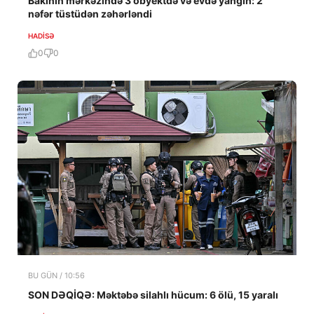
Bakının mərkəzində 3 obyektdə və evdə yanğın: 2
nəfər tüstüdən zəhərləndi
HADISƏ
0
0
BU GÜN / 10:56
SON DƏQİQƏ: Məktəbə silahlı hücum: 6 ölü, 15 yaralı