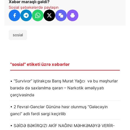
Xəbər maraqlı gəldi?
Sosial şəbəkələrdə paylaşın
sosial
"sosial" etiketi üzrə xəbərlər
• “Survivor” iştirakçısı Barış Murat Yağcı və bu məşhurlar
barədə də saxlanılma qərarı – Narkotik əməliyyatı
çərçivəsində
• 2 Fevral-Gənclər Gününə həsr olunmuş “Gələcəyin
gənci” adlı fərdi sərgi keçirilib
• SƏİDƏ BƏKİRQIZI AKİF NAĞINI MƏHKƏMƏYƏ VERİR-