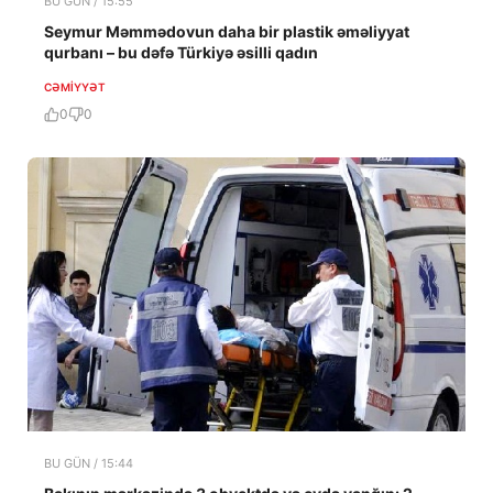
BU GÜN / 15:55
Seymur Məmmədovun daha bir plastik əməliyyat
qurbanı – bu dəfə Türkiyə əsilli qadın
CƏMIYYƏT
0
0
BU GÜN / 15:44