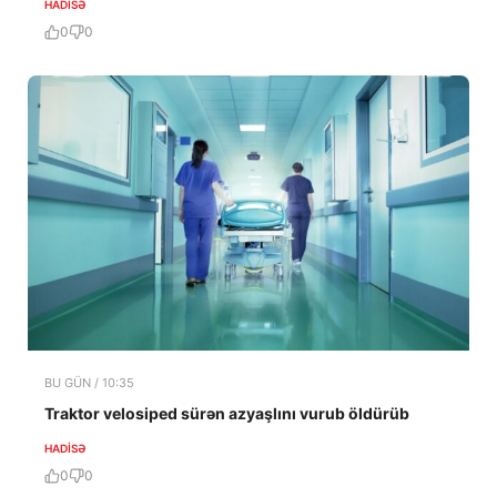
HADISƏ
0
0
BU GÜN / 10:35
Traktor velosiped sürən azyaşlını vurub öldürüb
HADISƏ
0
0