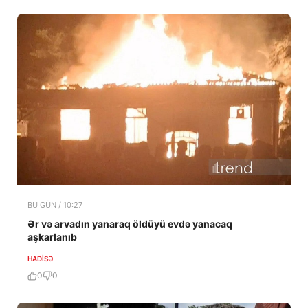
BU GÜN / 10:27
Ər və arvadın yanaraq öldüyü evdə yanacaq
aşkarlanıb
HADISƏ
0
0