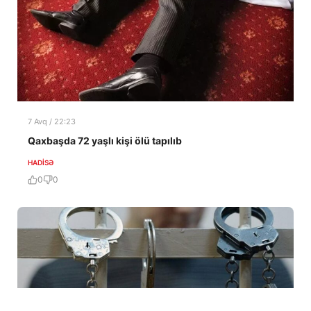
7 Avq / 22:23
Qaxbaşda 72 yaşlı kişi ölü tapılıb
HADISƏ
0
0