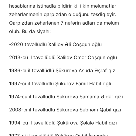
hesablarına istinadla bildirir ki, ilkin məlumatlar
zəhərlənmənin qarpızdan olduğunu təsdiqləyir.
Qarpızdan zəhərlənən 7 nəfərin adları da məlum
olub. Bu da siyahı:
-2020 təvəllüdlü Xəlilov Əli Coşqun oğlu
2013-cü il təvəllüdlü Xəlilov Ömər Coşqun oğlu
1986-cı il təvəllüdlü Şükürova Asudə Əşrəf qızı
1997-ci il təvəllüdlü Şükürov Famil Habil oğlu
1974-cü il təvəllüdlü Şükürova Şamama Əjdər qızı
2008-ci il təvəllüdlü Şükürova Şəbnəm Qabil qızı
1994-cü il təvəllüdlü Şükürova Şəlalə Habil qızı
1977-ci il təvəllüdlü Şükürov Qabil İsgəndər