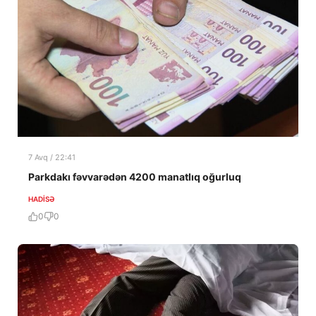
7 Avq / 22:41
Parkdakı fəvvarədən 4200 manatlıq oğurluq
HADISƏ
0
0