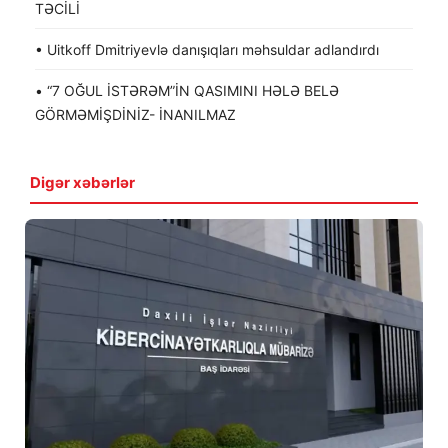
TƏCİLİ
• Uitkoff Dmitriyevlə danışıqları məhsuldar adlandırdı
• “7 OĞUL İSTƏRƏM”İN QASIMINI HƏLƏ BELƏ
GÖRMƏMİŞDİNİZ- İNANILMAZ
Digər xəbərlər