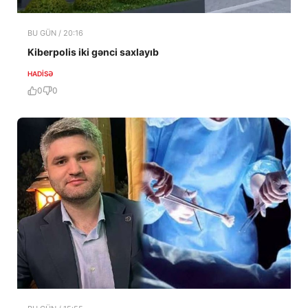
BU GÜN / 20:16
Kiberpolis iki gənci saxlayıb
HADISƏ
0
0