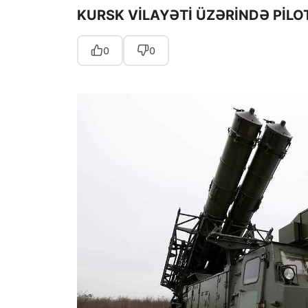
KURSK VİLAYƏTİ ÜZƏRİNDƏ PİL
0
0