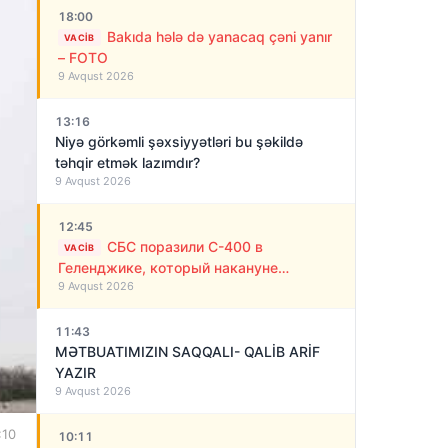
18:00
Bakıda hələ də yanacaq çəni yanır
VACIB
– FOTO
9 Avqust 2026
13:16
Niyə görkəmli şəxsiyyətləri bu şəkildə
təhqir etmək lazımdır?
9 Avqust 2026
12:45
СБС поразили С-400 в
VACIB
Геленджике, который накануне
9 Avqust 2026
обстреливал Украину ракетами
11:43
MƏTBUATIMIZIN SAQQALI- QALİB ARİF
YAZIR
9 Avqust 2026
:10
10:11