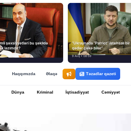
li şəxsiyyətləri bu şəkildə
“Ukraynada “Patriot” istehsalı bir
ək lazımdır?
qədər çəkə bilər”
9 Avq • 08:59
Haqqımızda
Əlaqə
Təzadlar qazeti
Dünya
Kriminal
İqtisadiyyat
Cəmiyyət