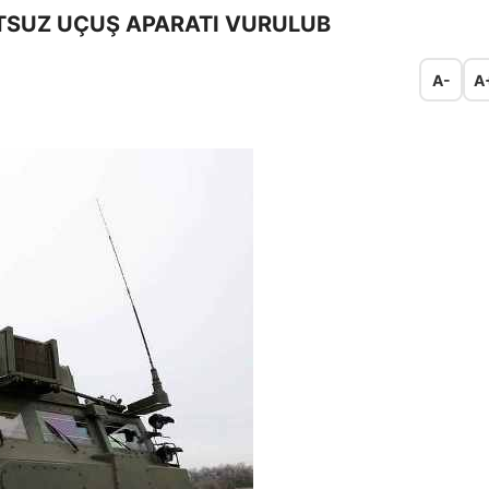
OTSUZ UÇUŞ APARATI VURULUB
A-
A