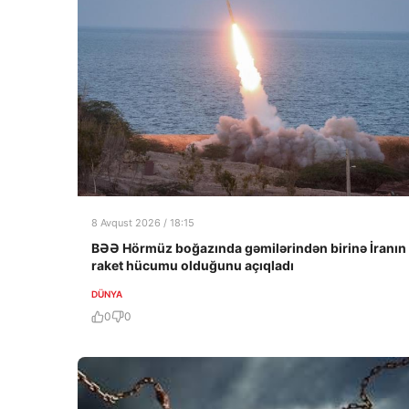
8 Avqust 2026 / 18:15
BƏƏ Hörmüz boğazında gəmilərindən birinə İranın
raket hücumu olduğunu açıqladı
DÜNYA
0
0