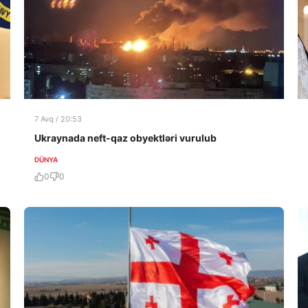
7 Avq / 20:53
Ukraynada neft-qaz obyektləri vurulub
DÜNYA
0
0