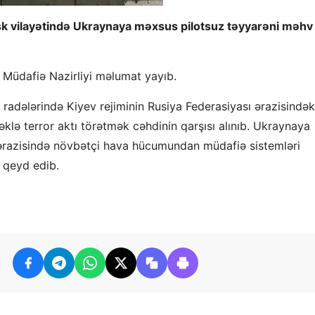
 vilayətində Ukraynaya məxsus pilotsuz təyyarəni məhv
a Müdafiə Nazirliyi məlumat yayıb.
radələrində Kiyev rejiminin Rusiya Federasiyası ərazisindək
əklə terror aktı törətmək cəhdinin qarşısı alınıb. Ukraynaya
 ərazisində növbətçi hava hücumundan müdafiə sistemləri
 qeyd edib.