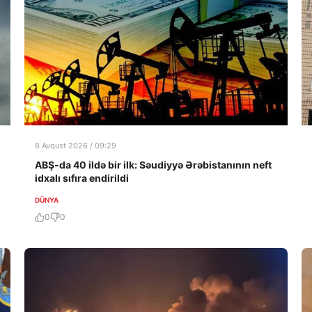
8 Avqust 2026 / 09:29
ABŞ-da 40 ildə bir ilk: Səudiyyə Ərəbistanının neft
idxalı sıfıra endirildi
DÜNYA
0
0