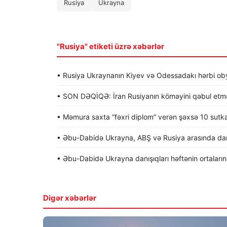
Rusiya
Ukrayna
"Rusiya" etiketi üzrə xəbərlər
• Rusiya Ukraynanın Kiyev və Odessadakı hərbi obye
• SON DƏQİQƏ: İran Rusiyanın köməyini qəbul etməy
• Məmura saxta “fəxri diplom” verən şəxsə 10 sutk
• Əbu-Dabidə Ukrayna, ABŞ və Rusiya arasında dan
• Əbu-Dabidə Ukrayna danışıqları həftənin ortalarına 
Digər xəbərlər