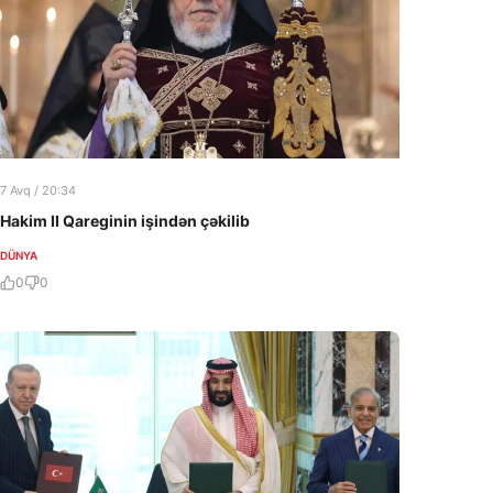
7 Avq / 20:34
Hakim II Qareginin işindən çəkilib
DÜNYA
0
0