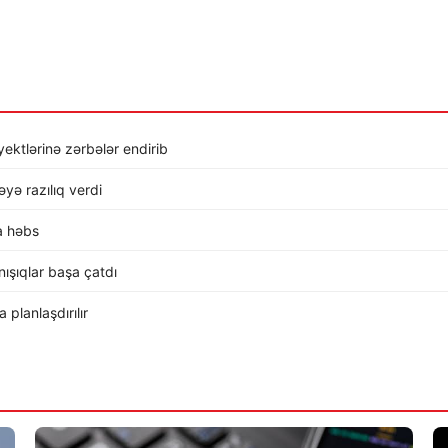
ktlərinə zərbələr endirib
ə razılıq verdi
a həbs
ışıqlar başa çatdı
planlaşdırılır