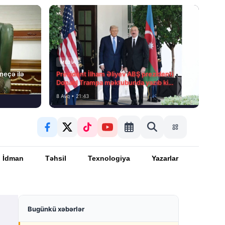
MEDİA
 neçə ilə
Prezident İlham Əliyev ABŞ prezidenti
Donald Trampa məktubunda yazıb ki…
8 Avq • 21:43
İdman
Təhsil
Texnologiya
Yazarlar
Bugünkü xəbərlər