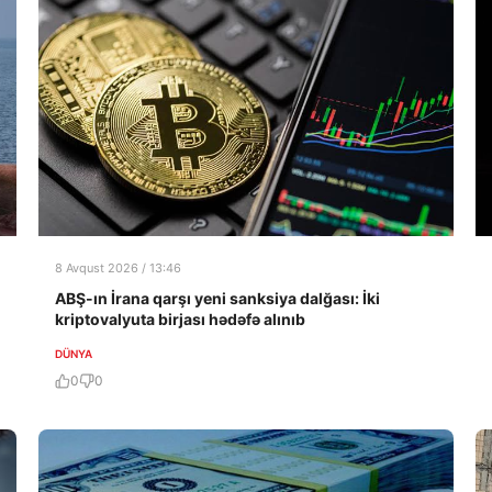
8 Avqust 2026 / 13:46
ABŞ-ın İrana qarşı yeni sanksiya dalğası: İki
kriptovalyuta birjası hədəfə alınıb
DÜNYA
0
0