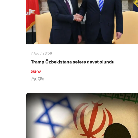
7 Avq / 23:59
Tramp Özbəkistana səfərə dəvət olundu
DÜNYA
0
0