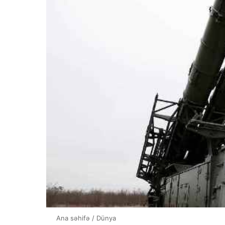
Ana səhifə
/
Dünya