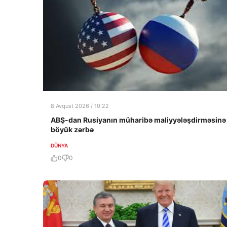
8 Avqust 2026 / 10:22
ABŞ-dan Rusiyanın müharibə maliyyələşdirməsinə
böyük zərbə
DÜNYA
0
0