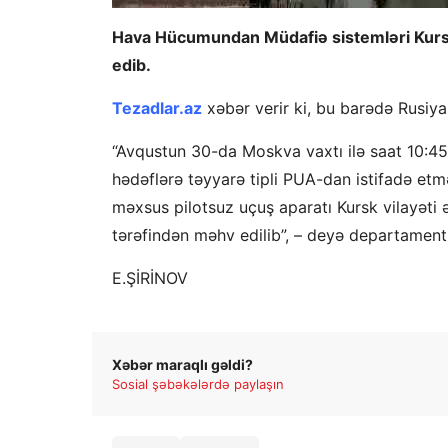
Hava Hücumundan Müdafiə sistemləri Kursk
edib.
Tezadlar.az
xəbər verir ki, bu barədə Rusiy
“Avqustun 30-da Moskva vaxtı ilə saat 10:45 
hədəflərə təyyarə tipli PUA-dan istifadə etm
məxsus pilotsuz uçuş aparatı Kursk vilayəti
tərəfindən məhv edilib”, – deyə departament
E.ŞİRİNOV
Xəbər maraqlı gəldi?
Sosial şəbəkələrdə paylaşın