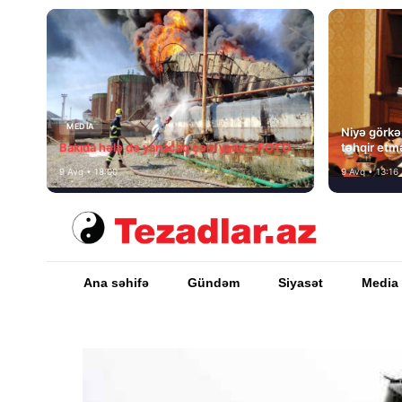
MEDİA
Niyə görkəm
Bakıda hələ də yanacaq çəni yanır – FOTO
təhqir etm
9 Avq • 18:00
9 Avq • 13:16
Ana səhifə
Gündəm
Siyasət
Media