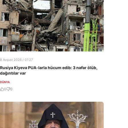
8 Avqust 2026 / 07:27
Rusiya Kiyevə PUA-larla hücum edib: 3 nəfər ölüb,
dağıntılar var
DÜNYA
0
0