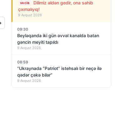
Dilimiz əldən gedir, ona sahib
VACIB
çıxmalıyıq!
9 Avqust 2026
+
09:30
Beyləqanda iki gün əvvəl kanalda batan
gəncin meyiti tapıldı
9 Avqust 2026
08:59
“Ukraynada “Patriot” istehsalı bir neçə ilə
qədər çəkə bilər”
9 Avqust 2026