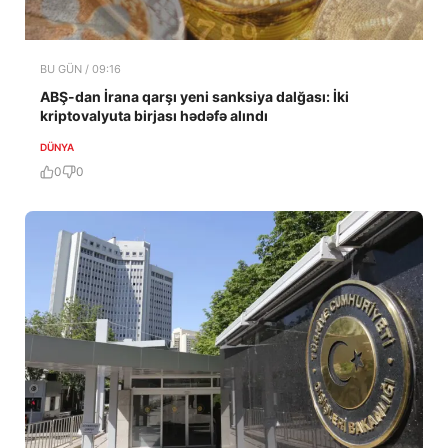
BU GÜN / 09:16
ABŞ-dan İrana qarşı yeni sanksiya dalğası: İki
kriptovalyuta birjası hədəfə alındı
DÜNYA
0
0