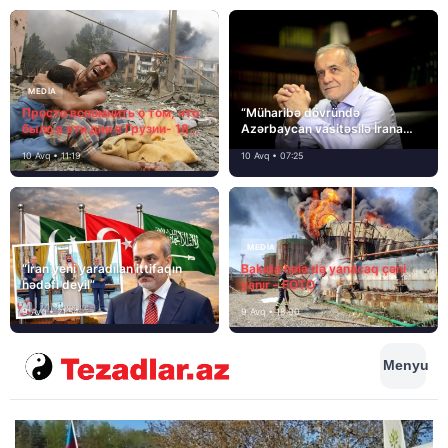
MEDİA
Просто вспомнить о том, что
“Müharibə dövründə
было в эти дни в Грузии- 18
Azərbaycan vasitəsilə İrana
лет назад, 8 августа 2008
yardım və dəstək göstərilib”
10 Avq • 11:19
10 Avq • 07:25
года…
MEDİA
“İran yeni yaradılan ittifaqın
Bakıda hələ də yanacaq çəni
hədəfi deyil”
yanır – FOTO
9 Avq • 21:54
9 Avq • 18:00
Menyu