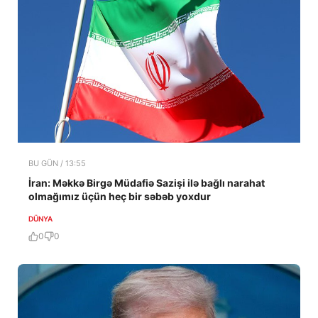
BU GÜN / 13:55
İran: Məkkə Birgə Müdafiə Sazişi ilə bağlı narahat
olmağımız üçün heç bir səbəb yoxdur
DÜNYA
0
0