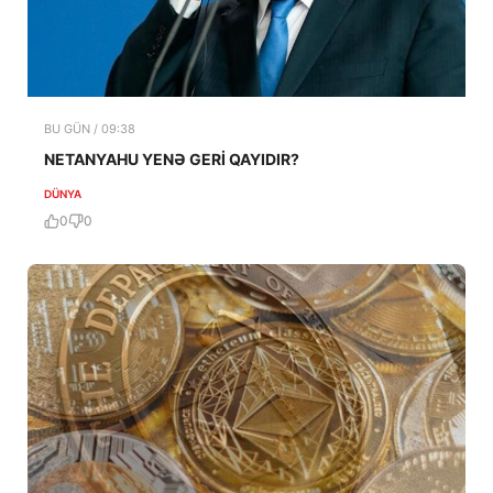
BU GÜN / 09:38
NETANYAHU YENƏ GERİ QAYIDIR?
DÜNYA
0
0