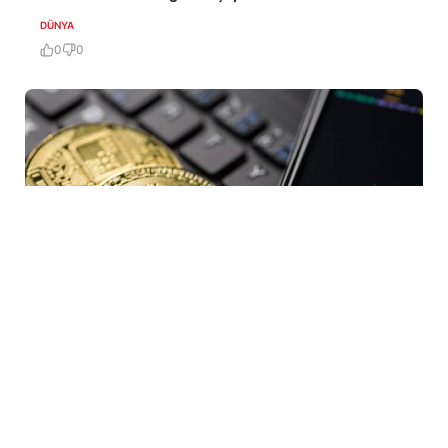
DÜNYA
0
0
8 Avq / 13:46
ABŞ-ın İrana qarşı yeni sanksiya dalğası: İki
kriptovalyuta birjası hədəfə alınıb
DÜNYA