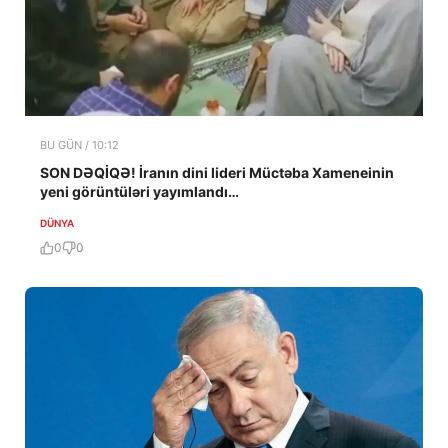
BU GÜN / 10:12
SON DƏQİQƏ! İranın dini lideri Müctəba Xameneinin
yeni görüntüləri yayımlandı…
DÜNYA
0
0