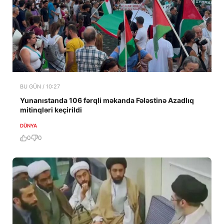
BU GÜN / 10:27
Yunanıstanda 106 fərqli məkanda Fələstinə Azadlıq
mitinqləri keçirildi
DÜNYA
0
0