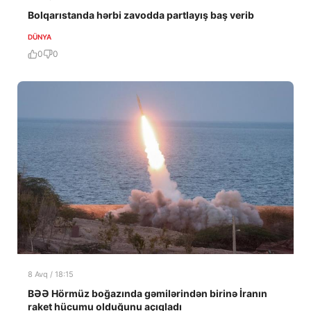
Bolqarıstanda hərbi zavodda partlayış baş verib
DÜNYA
0
0
8 Avq / 18:15
BƏƏ Hörmüz boğazında gəmilərindən birinə İranın
raket hücumu olduğunu açıqladı