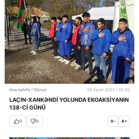
Ana səhifə
/
Dünya
28 Aprel 2023 / 05:05
LAÇIN-XANKƏNDİ YOLUNDA EKOAKSİYANIN
138-Cİ GÜNÜ
0
0
A-
A+