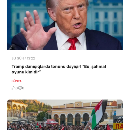
BU GÜN / 13:22
Tramp danışıqlarda tonunu dəyişir! “Bu, şahmat
oyunu kimidir”
DÜNYA
0
0