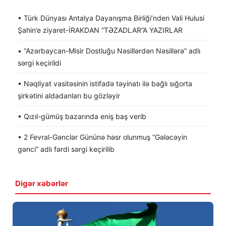
• Türk Dünyası Antalya Dayanışma Birliği’nden Vali Hulusi
Şahin’e ziyaret-İRAKDAN “TƏZADLAR”A YAZIRLAR
• “Azərbaycan-Misir Dostluğu Nəsillərdən Nəsillərə” adlı
sərgi keçirildi
• Nəqliyat vasitəsinin istifadə təyinatı ilə bağlı sığorta
şirkətini aldadanları bu gözləyir
• Qızıl-gümüş bazarında eniş baş verib
• 2 Fevral-Gənclər Gününə həsr olunmuş “Gələcəyin
gənci” adlı fərdi sərgi keçirilib
Digər xəbərlər