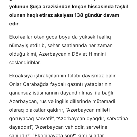
yolunun Şuşa ərazisindən keçən hissəsində təşkil
olunan haqlı etiraz aksiyası 138 gündür davam
edir.
Ekofəallar ötən gecə boyu da yüksək fəallıq
nümayiş etdirib, səhər saatlarında hər zaman
olduğu kimi, Azərbaycanın Dövlət Himnini
səsləndiriblər.
Ekoaksiya iştirakçılarının tələbi dəyişməz qalır.
Onlar Qarabağda faydalı qazıntı yataqlarının
qanunsuz istismarının dayandırılması ilə bağlı
Azərbaycan, rus və ingilis dillərində mütəmadi
olaraq plakatlar qaldırır, “Azərbaycan milləti
qoruyacaq sərvəti!”, “Azərbaycan oyaqdır, sərvətinə
dayaqdır!”, “Azərbaycan vahiddir, sərvətinə
sahibdir!”, “Ekocinayətə son!” kimi şüarlar