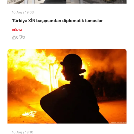
10 Avq / 19:03
Türkiyə XİN başçısından diplomatik təmaslar
DÜNYA
0
0
10 Avq / 18:10