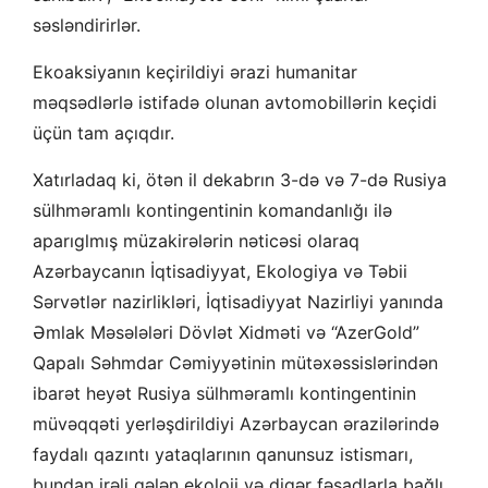
səsləndirirlər.
Ekoaksiyanın keçirildiyi ərazi humanitar
məqsədlərlə istifadə olunan avtomobillərin keçidi
üçün tam açıqdır.
Xatırladaq ki, ötən il dekabrın 3-də və 7-də Rusiya
sülhməramlı kontingentinin komandanlığı ilə
aparıglmış müzakirələrin nəticəsi olaraq
Azərbaycanın İqtisadiyyat, Ekologiya və Təbii
Sərvətlər nazirlikləri, İqtisadiyyat Nazirliyi yanında
Əmlak Məsələləri Dövlət Xidməti və “AzerGold”
Qapalı Səhmdar Cəmiyyətinin mütəxəssislərindən
ibarət heyət Rusiya sülhməramlı kontingentinin
müvəqqəti yerləşdirildiyi Azərbaycan ərazilərində
faydalı qazıntı yataqlarının qanunsuz istismarı,
bundan irəli gələn ekoloji və digər fəsadlarla bağlı