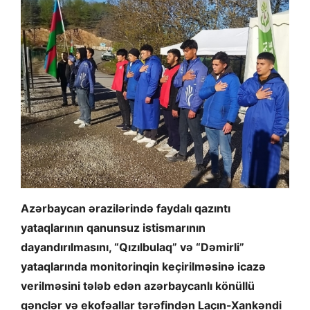
Azərbaycan ərazilərində faydalı qazıntı
yataqlarının qanunsuz istismarının
dayandırılmasını, “Qızılbulaq” və “Dəmirli”
yataqlarında monitorinqin keçirilməsinə icazə
verilməsini tələb edən azərbaycanlı könüllü
gənclər və ekofəallar tərəfindən Laçın-Xankəndi