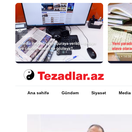
MEDİA
MEDİA
Media Reyestri yeni Şuraya verildi – onlayn
Yeni yarad
və çap mediasını nə gözləyir?
əlavə olara
7 Avq • 15:14
7 Avq • 14:38
Ana səhifə
Gündəm
Siyasət
Media