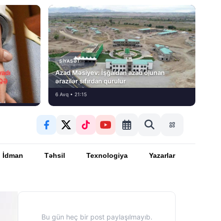
SIYASƏT
vadı
Azad Məsiyev: İşğaldan azad olunan
İQƏ
ərazilər sıfırdan qurulur
6 Avq • 21:15
İdman
Təhsil
Texnologiya
Yazarlar
Bu gün heç bir post paylaşılmayıb.