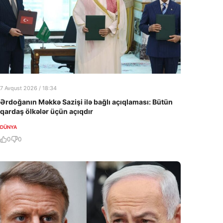
7 Avqust 2026 / 18:34
Ərdoğanın Məkkə Sazişi ilə bağlı açıqlaması: Bütün
qardaş ölkələr üçün açıqdır
DÜNYA
0
0