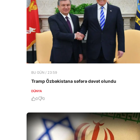
BU GÜN / 23:59
Tramp Özbəkistana səfərə dəvət olundu
DÜNYA
0
0