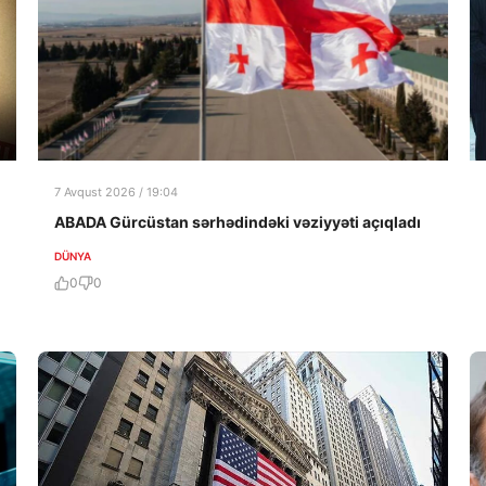
7 Avqust 2026 / 19:04
ABADA Gürcüstan sərhədindəki vəziyyəti açıqladı
DÜNYA
0
0