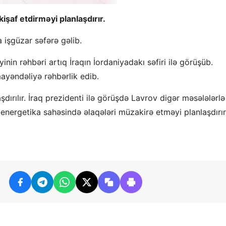
kişaf etdirməyi planlaşdırır.
a işgüzar səfərə gəlib.
iyinin rəhbəri artıq İraqın İordaniyadakı səfiri ilə görüşüb.
yəndəliyə rəhbərlik edib.
aşdırılır. İraq prezidenti ilə görüşdə Lavrov digər məsələlərlə
-energetika sahəsində əlaqələri müzakirə etməyi planlaşdırır