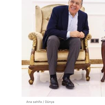
Ana səhifə
/
Dünya