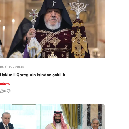
BU GÜN / 20:34
Hakim II Qareginin işindən çəkilib
DÜNYA
0
0