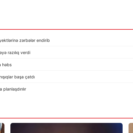
ktlərinə zərbələr endirib
ə razılıq verdi
a həbs
ışıqlar başa çatdı
planlaşdırılır