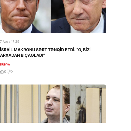
7 Avq / 17:29
İSRAİL MAKRONU SƏRT TƏNQİD ETDİ: “O, BİZİ
ARXADAN BIÇAQLADI”
DÜNYA
0
0