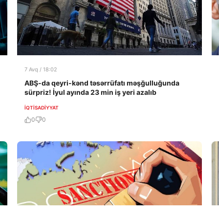
7 Avq / 18:02
ABŞ-da qeyri-kənd təsərrüfatı məşğulluğunda
sürpriz! İyul ayında 23 min iş yeri azalıb
İQTISADIYYAT
0
0