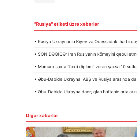
"Rusiya" etiketi üzrə xəbərlər
• Rusiya Ukraynanın Kiyev və Odessadakı hərbi obye
• SON DƏQİQƏ: İran Rusiyanın köməyini qəbul etməy
• Məmura saxta “fəxri diplom” verən şəxsə 10 sutk
• Əbu-Dabidə Ukrayna, ABŞ və Rusiya arasında dan
• Əbu-Dabidə Ukrayna danışıqları həftənin ortalarına 
Digər xəbərlər