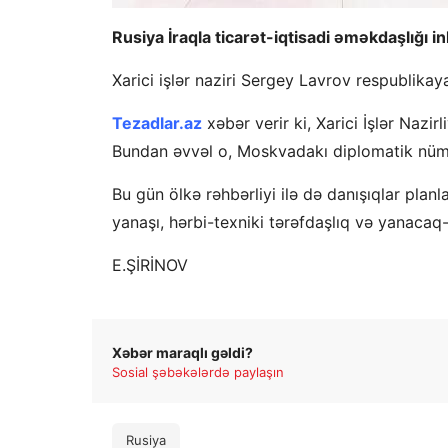
Rusiya İraqla ticarət-iqtisadi əməkdaşlığı in
Xarici işlər naziri Sergey Lavrov respublikay
Tezadlar.az
xəbər verir ki, Xarici İşlər Nazirl
Bundan əvvəl o, Moskvadakı diplomatik nüma
Bu gün ölkə rəhbərliyi ilə də danışıqlar planl
yanaşı, hərbi-texniki tərəfdaşlıq və yanacaq
E.ŞİRİNOV
Xəbər maraqlı gəldi?
Sosial şəbəkələrdə paylaşın
Rusiya