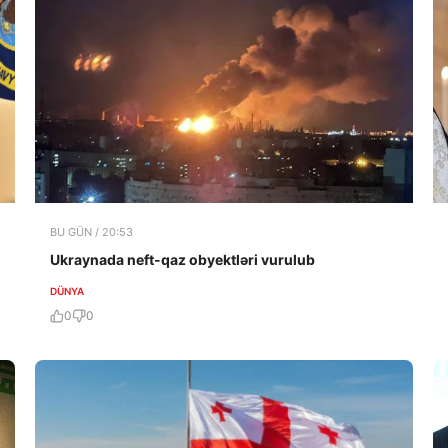
BU GÜN / 20:53
Ukraynada neft-qaz obyektləri vurulub
DÜNYA
0
0