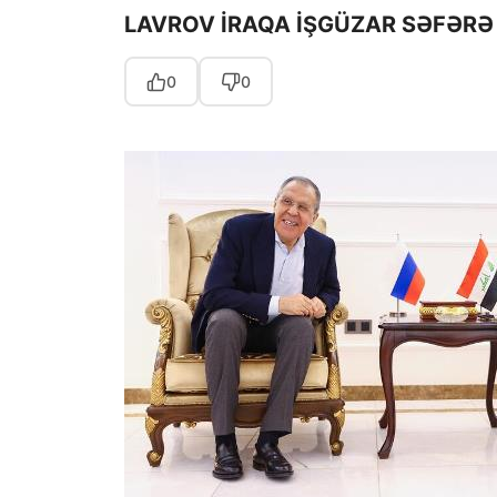
LAVROV İRAQA İŞGÜZAR SƏFƏRƏ
0
0