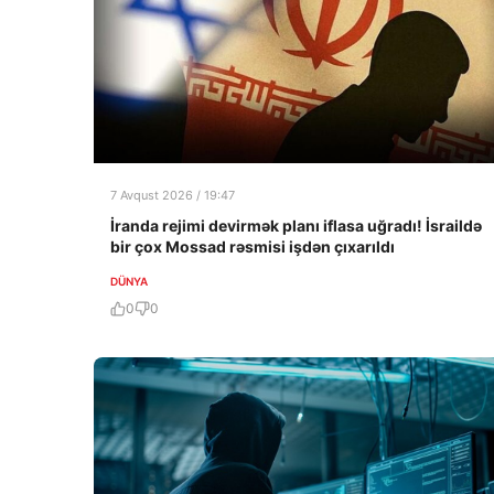
7 Avqust 2026 / 19:47
İranda rejimi devirmək planı iflasa uğradı! İsraildə
bir çox Mossad rəsmisi işdən çıxarıldı
DÜNYA
0
0