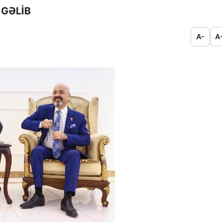
 GƏLİB
A-
A