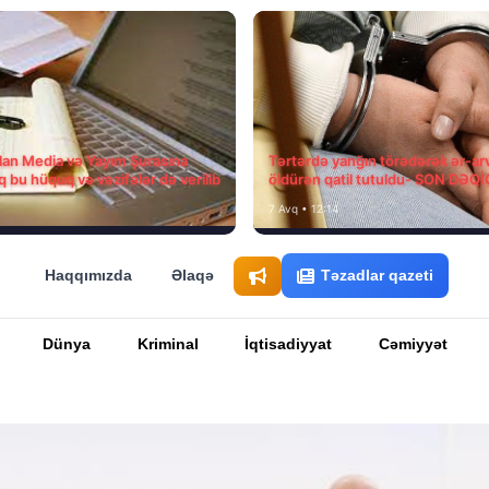
ılan Media və Yayım Şurasına
Tərtərdə yanğın törədərək ər-ar
q bu hüquq və vəzifələr də verilib
öldürən qatil tutuldu- SON DƏQ
7 Avq • 12:14
Haqqımızda
Əlaqə
Təzadlar qazeti
Dünya
Kriminal
İqtisadiyyat
Cəmiyyət