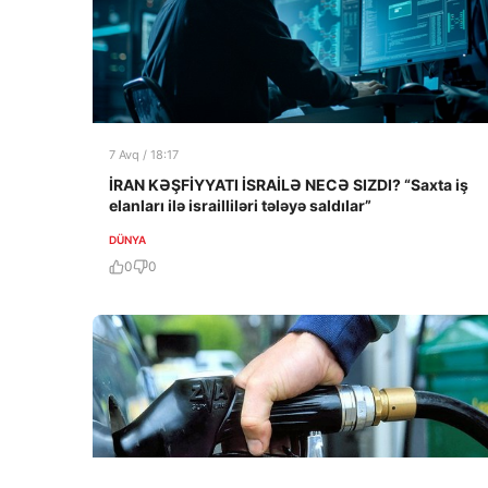
7 Avq / 18:17
İRAN KƏŞFİYYATI İSRAİLƏ NECƏ SIZDI? “Saxta iş
elanları ilə israilliləri tələyə saldılar”
DÜNYA
0
0