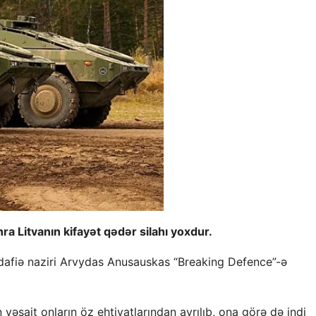
a Litvanın kifayət qədər silahı yoxdur.
üdafiə naziri Arvydas Anusauskas “Breaking Defence”-ə
əsait onların öz ehtiyatlarından ayrılıb, ona görə də indi