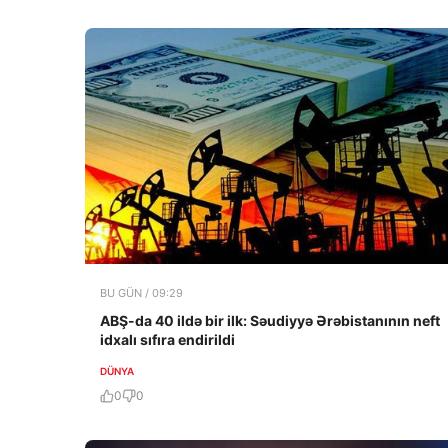
BU GÜN / 09:29
ABŞ-da 40 ildə bir ilk: Səudiyyə Ərəbistanının neft
idxalı sıfıra endirildi
DÜNYA
0
0