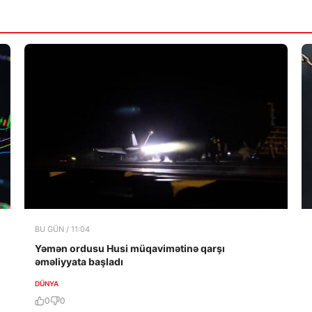
BU GÜN / 11:04
Yəmən ordusu Husi müqavimətinə qarşı
əməliyyata başladı
DÜNYA
0
0