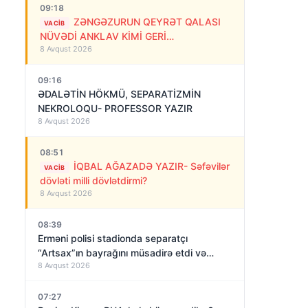
09:18
ZƏNGƏZURUN QEYRƏT QALASI
VACIB
NÜVƏDİ ANKLAV KİMİ GERİ
8 Avqust 2026
QAYTARILMALIDIR!
09:16
ƏDALƏTİN HÖKMÜ, SEPARATİZMİN
NEKROLOQU- PROFESSOR YAZIR
8 Avqust 2026
08:51
İQBAL AĞAZADƏ YAZIR- Səfəvilər
VACIB
dövləti milli dövlətdirmi?
8 Avqust 2026
08:39
Erməni polisi stadionda separatçı
“Artsax”ın bayrağını müsadirə etdi və…
8 Avqust 2026
07:27