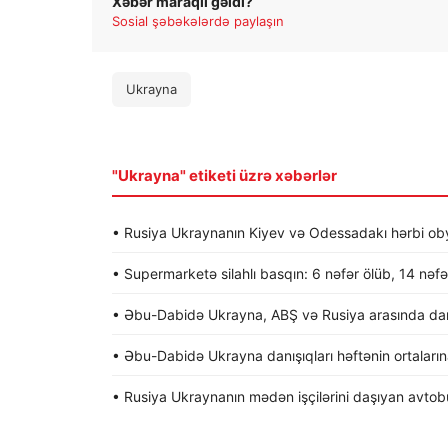
Xəbər maraqlı gəldi?
Sosial şəbəkələrdə paylaşın
Ukrayna
"Ukrayna" etiketi üzrə xəbərlər
• Rusiya Ukraynanın Kiyev və Odessadakı hərbi obye
• Supermarketə silahlı basqın: 6 nəfər ölüb, 14 nəfə
• Əbu-Dabidə Ukrayna, ABŞ və Rusiya arasında dan
• Əbu-Dabidə Ukrayna danışıqları həftənin ortalarına 
• Rusiya Ukraynanın mədən işçilərini daşıyan avtob