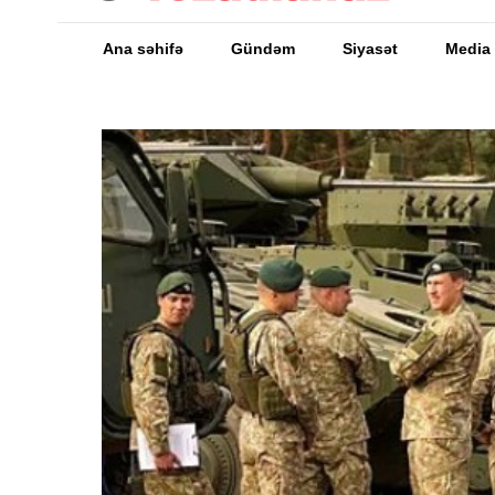
Ana səhifə
Gündəm
Siyasət
Media