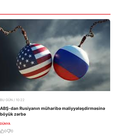
BU GÜN / 10:22
ABŞ-dan Rusiyanın müharibə maliyyələşdirməsinə
böyük zərbə
DÜNYA
0
0