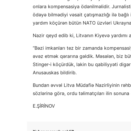
onlara kompensasiya ödənilməlidir. Jurnalis
ödəyə bilmədiyi vəsait çatışmazlığı ilə bağlı
yardım köçürən bütün NATO üzvləri Ukrayna, x
Nazir qeyd edib ki, Litvanın Kiyevə yardımı 
“Bəzi imkanları tez bir zamanda kompensasi
əvəz etmək qərarına gəldik. Məsələn, biz bü
Stinger-i köçürdük, lakin bu qabiliyyəti dig
Anusauskas bildirib.
Bundan əvvəl Litva Müdafiə Nazirliyinin rəh
sözlərinə görə, ordu təlimatçıları ilin sonu
E.ŞİRİNOV