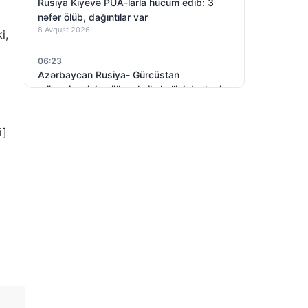
Rusiya Kiyevə PUA-larla hücum edib: 3
nəfər ölüb, dağıntılar var
8 Avqust 2026
i,
06:23
Azərbaycan Rusiya- Gürcüstan
münaqişəsinin sülh yolu ilə həllini dəstəyir
8 Avqust 2026
i]