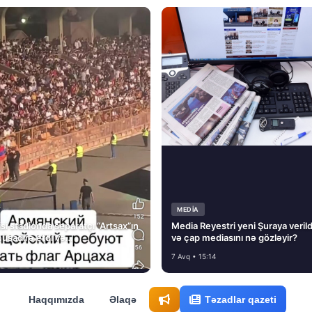
MEDİA
si stadionda separatçı “Artsax”ın
Media Reyestri yeni Şuraya verild
müsadirə etdi və…
və çap mediasını nə gözləyir?
7 Avq • 15:14
Haqqımızda
Əlaqə
Təzadlar qazeti