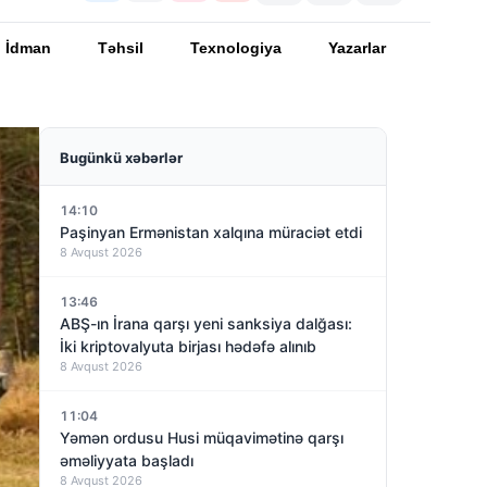
İdman
Təhsil
Texnologiya
Yazarlar
Bugünkü xəbərlər
14:10
Paşinyan Ermənistan xalqına müraciət etdi
8 Avqust 2026
13:46
ABŞ-ın İrana qarşı yeni sanksiya dalğası:
İki kriptovalyuta birjası hədəfə alınıb
8 Avqust 2026
11:04
Yəmən ordusu Husi müqavimətinə qarşı
əməliyyata başladı
8 Avqust 2026