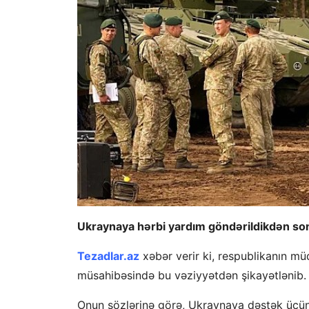
Ukraynaya hərbi yardım göndərildikdən sonr
Tezadlar.az
xəbər verir ki, respublikanın m
müsahibəsində bu vəziyyətdən şikayətlənib.
Onun sözlərinə görə, Ukraynaya dəstək üçün v