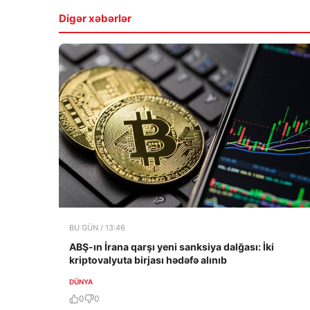
Digər xəbərlər
BU GÜN / 13:46
ABŞ-ın İrana qarşı yeni sanksiya dalğası: İki
kriptovalyuta birjası hədəfə alınıb
DÜNYA
0
0