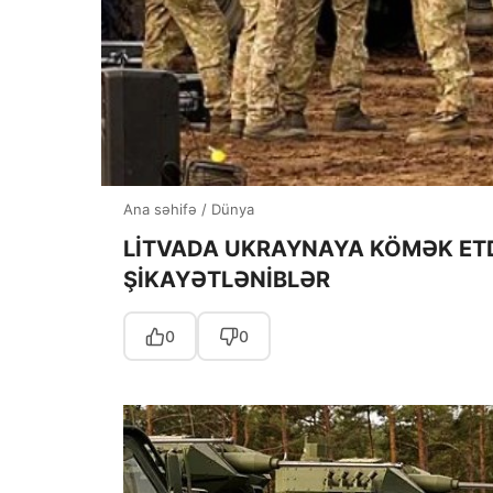
Ana səhifə
/
Dünya
LİTVADA UKRAYNAYA KÖMƏK ET
ŞİKAYƏTLƏNİBLƏR
0
0