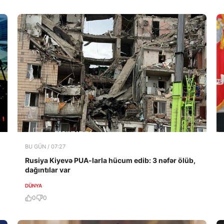
BU GÜN / 07:27
Rusiya Kiyevə PUA-larla hücum edib: 3 nəfər ölüb,
dağıntılar var
DÜNYA
0
0