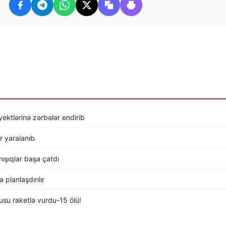
ktlərinə zərbələr endirib
r yaralanıb
ışıqlar başa çatdı
planlaşdırılır
usu raketlə vurdu-15 ölü!