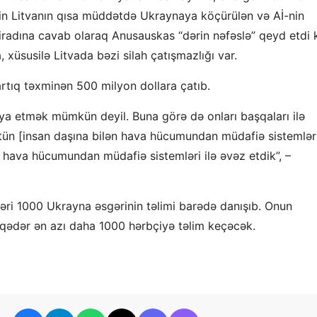
tin Litvanın qısa müddətdə Ukraynaya köçürülən və Aİ-nin
 iradına cavab olaraq Anusauskas “dərin nəfəslə” qeyd etdi k
üsusilə Litvada bəzi silah çatışmazlığı var.
artıq təxminən 500 milyon dollara çatıb.
ya etmək mümkün deyil. Buna görə də onları başqaları ilə
tün [insan daşına bilən hava hücumundan müdafiə sistemlər
ər hava hücumundan müdafiə sistemləri ilə əvəz etdik”, –
bəri 1000 Ukrayna əsgərinin təlimi barədə danışıb. Onun
na qədər ən azı daha 1000 hərbçiyə təlim keçəcək.