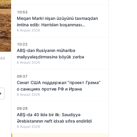
10:53
Meqan Markl nişan üzüyünü taxmaqdan
imtina edib: Harridən boşanması
8 Avqust 2026
yaxınlaşırmı?
10:22
ABŞ-dan Rusiyanın müharibə
maliyyələşdirməsinə böyük zərbə
:44
8 Avqust 2026
09:37
Сенат США поддержал “проект Грема”
о санкциях против РФ и Ирана
+
8 Avqust 2026
09:29
ABŞ-da 40 ildə bir ilk: Səudiyyə
Ərəbistanının neft idxalı sıfıra endirildi
8 Avqust 2026