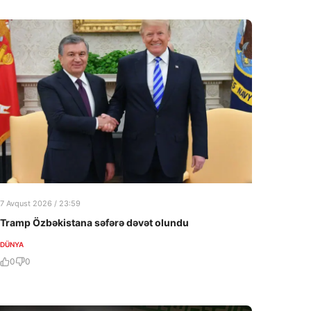
7 Avqust 2026 / 23:59
Tramp Özbəkistana səfərə dəvət olundu
DÜNYA
0
0