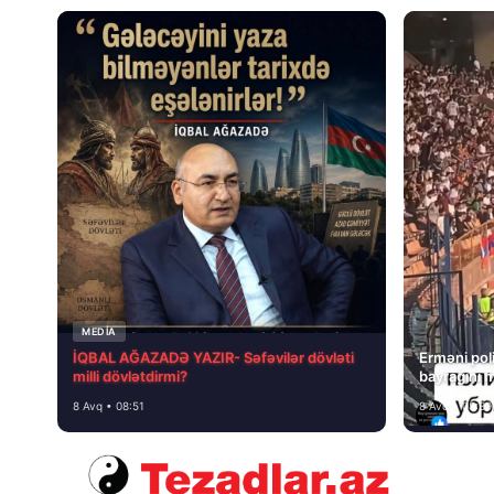
MEDİA
İQBAL AĞAZADƏ YAZIR- Səfəvilər dövləti
Erməni poli
milli dövlətdirmi?
bayrağını 
8 Avq • 08:51
8 Avq • 08:39