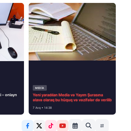
MEDİA
i – onlayn
Yeni yaradılan Media və Yayım Şurasına
əlavə olaraq bu hüquq və vəzifələr də verilib
7 Avq • 14:38