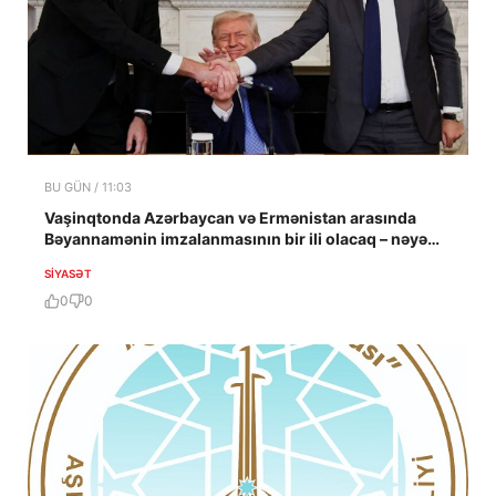
BU GÜN / 11:03
Vaşinqtonda Azərbaycan və Ermənistan arasında
Bəyannamənin imzalanmasının bir ili olacaq – nəyə
nail olundu?
SIYASƏT
0
0