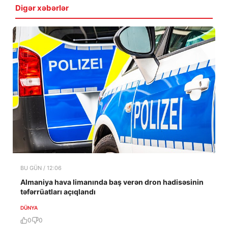
Digər xəbərlər
BU GÜN / 12:06
Almaniya hava limanında baş verən dron hadisəsinin
təfərrüatları açıqlandı
DÜNYA
0
0