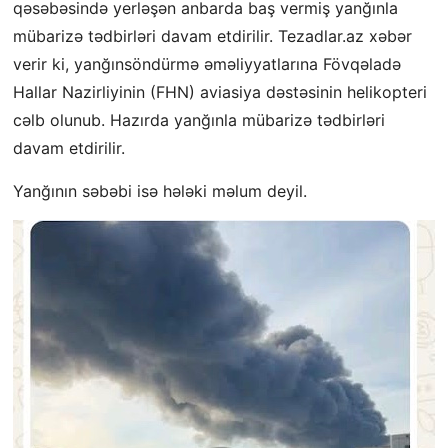
qəsəbəsində yerləşən anbarda baş vermiş yanğınla
mübarizə tədbirləri davam etdirilir. Tezadlar.az xəbər
verir ki, yanğınsöndürmə əməliyyatlarına Fövqəladə
Hallar Nazirliyinin (FHN) aviasiya dəstəsinin helikopteri
cəlb olunub. Hazırda yanğınla mübarizə tədbirləri
davam etdirilir.
Yanğının səbəbi isə hələki məlum deyil.