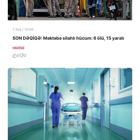
7 Avq / 10:56
SON DƏQİQƏ: Məktəbə silahlı hücum: 6 ölü, 15 yaralı
HADISƏ
0
0