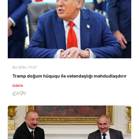
BU GÜN / 11:07
Tramp doğum hüququ ilə vətəndaşlığı məhdudlaşdırır
DÜNYA
0
0