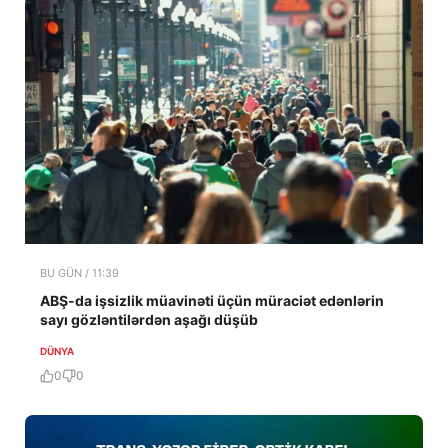
BU GÜN / 11:39
ABŞ-da işsizlik müavinəti üçün müraciət edənlərin
sayı gözləntilərdən aşağı düşüb
DÜNYA
0
0