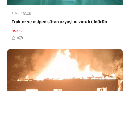
7 Avq / 10:35
Traktor velosiped sürən azyaşlını vurub öldürüb
HADISƏ
0
0
7 Avq / 10:27