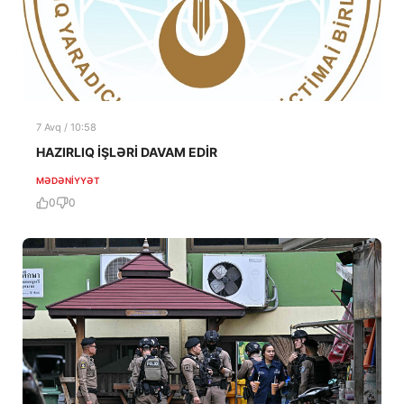
7 Avq / 10:58
HAZIRLIQ İŞLƏRİ DAVAM EDİR
MƏDƏNIYYƏT
0
0