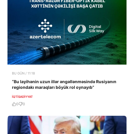
BU GÜN / 11:18
“Bu layihənin uzun illər əngəllənməsində Rusiyanın
regiondakı maraqları böyük rol oynayıb”
İQTISADIYYAT
0
0