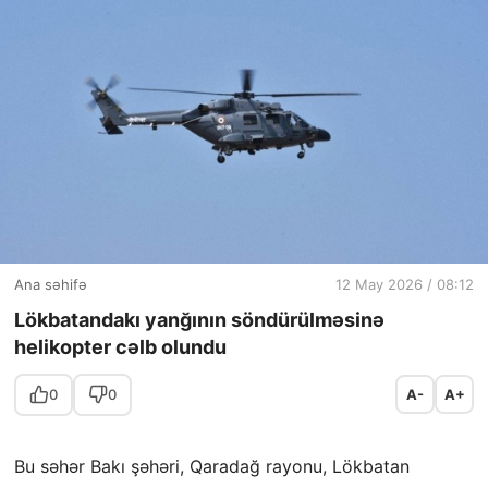
Ana səhifə
12 May 2026 / 08:12
Lökbatandakı yanğının söndürülməsinə
helikopter cəlb olundu
0
0
A-
A+
Bu səhər Bakı şəhəri, Qaradağ rayonu, Lökbatan