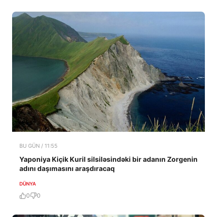
BU GÜN / 11:55
Yaponiya Kiçik Kuril silsiləsindəki bir adanın Zorgenin
adını daşımasını araşdıracaq
DÜNYA
0
0