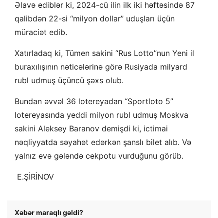
Əlavə ediblər ki, 2024-cü ilin ilk iki həftəsində 87
qalibdən 22-si “milyon dollar” uduşları üçün
müraciət edib.
Xatırladaq ki, Tümen sakini “Rus Lotto”nun Yeni il
buraxılışının nəticələrinə görə Rusiyada milyard
rubl udmuş ​​üçüncü şəxs olub.
Bundan əvvəl 36 lotereyadan “Sportloto 5”
lotereyasında yeddi milyon rubl udmuş ​​Moskva
sakini Aleksey Baranov demişdi ki, ictimai
nəqliyyatda səyahət edərkən şanslı bilet alıb. Və
yalnız evə gələndə cekpotu vurduğunu görüb.
​​​ E.ŞİRİNOV
Xəbər maraqlı gəldi?