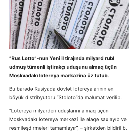
“Rus Lotto”-nun Yeni il tirajında ​​milyard rubl
udmuş ​​tümenli iştirakçı uduşunu almaq üçün
Moskvadakı lotereya mərkəzinə üz tutub.
Bu barədə Rusiyada dövlət lotereyalarının ən
böyük distribyutoru “Stoloto”da məlumat verilib.
“Lotereya milyarderi uduşlarını almaq üçün
Moskvadakı lotereya mərkəzi ilə əlaqə saxlayıb və
rəsmiləşdirmələri tamamlayır”, – şirkətdən bildirilib.