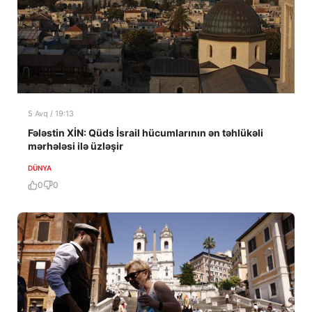
5 Avq / 19:13
Fələstin XİN: Qüds İsrail hücumlarının ən təhlükəli
mərhələsi ilə üzləşir
DÜNYA
0
0