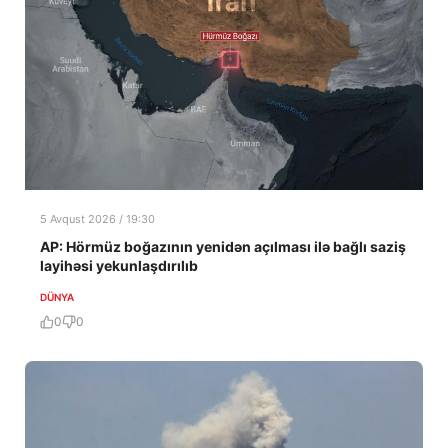
5 Avqust 2026 / 19:30
AP: Hörmüz boğazının yenidən açılması ilə bağlı saziş
layihəsi yekunlaşdırılıb
DÜNYA
0
0