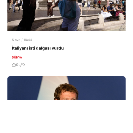
5 Avq / 18:44
İtaliyanı isti dalğası vurdu
DÜNYA
0
0