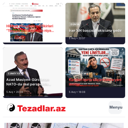
DÜNYA
Hikmət Hacıyevin bu fikirləri
“Türkiye Gazetesi”ndə niyə
İran XİN başçısı Pakistana gedir
təhrif edilib?
6 Avq • 08:02
5 Avq • 22:37
CƏMIYYƏT
İQTISADIYYAT
Azad Məsiyev: Gürcüstan
Kartdan karta köçürmələrə yeni
NATO-da real perspektiv
limitlər…
görmür
5 Avq • 20:08
5 Avq • 18:08
Menyu