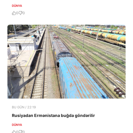
DÜNYA
0
0
BU GÜN / 22:19
Rusiyadan Ermənistana buğda göndərilir
DÜNYA
0
0