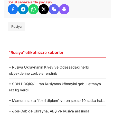
Sosial şəbəkələrdə paylaşın
Rusiya
"Rusiya" etiketi üzrə xəbərlər
• Rusiya Ukraynanın Kiyev və Odessadakı hərbi
obyektlərinə zərbələr endirib
• SON DƏQİQƏ: İran Rusiyanın köməyini qəbul etməyə
razılıq verdi
• Məmura saxta “fəxri diplom” verən şəxsə 10 sutka həbs
• Əbu-Dabidə Ukrayna, ABŞ və Rusiya arasında