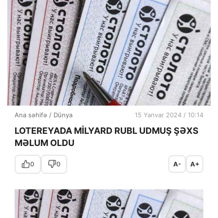
Ana səhifə
/
Dünya
15 Yanvar 2024 / 10:14
LOTEREYADA MİLYARD RUBL UDMUŞ ŞƏXS
MƏLUM OLDU
0
0
A-
A+