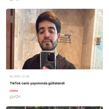
BU GÜN / 21:26
TikTok canlı yayımında güllələndi
DÜNYA
0
0