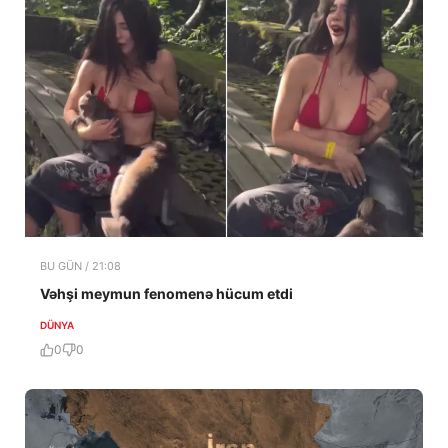
BU GÜN / 21:08
Vəhşi meymun fenomenə hücum etdi
DÜNYA
0
0