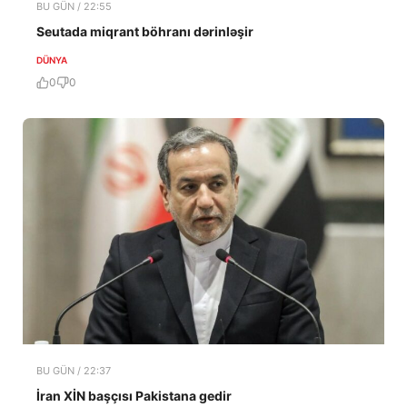
BU GÜN / 22:55
Seutada miqrant böhranı dərinləşir
DÜNYA
0
0
BU GÜN / 22:37
İran XİN başçısı Pakistana gedir