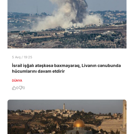
5 Avq / 19:25
İsrail işğalı atəşkəsə baxmayaraq, Livanın cənubunda
hücumlarını davam etdirir
DÜNYA
0
0