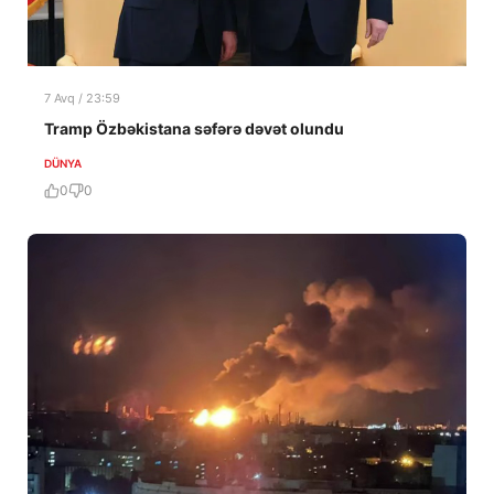
7 Avq / 23:59
Tramp Özbəkistana səfərə dəvət olundu
DÜNYA
0
0