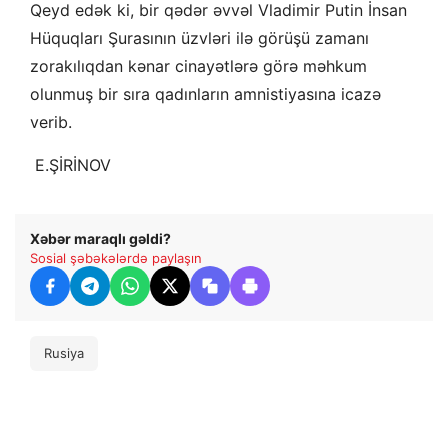
Qeyd edək ki, bir qədər əvvəl Vladimir Putin İnsan
Hüquqları Şurasının üzvləri ilə görüşü zamanı
zorakılıqdan kənar cinayətlərə görə məhkum
olunmuş bir sıra qadınların amnistiyasına icazə
verib.
​​​​ E.ŞİRİNOV
Xəbər maraqlı gəldi?
Sosial şəbəkələrdə paylaşın
Rusiya