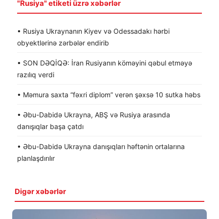
"Rusiya" etiketi üzrə xəbərlər
• Rusiya Ukraynanın Kiyev və Odessadakı hərbi
obyektlərinə zərbələr endirib
• SON DƏQİQƏ: İran Rusiyanın köməyini qəbul etməyə
razılıq verdi
• Məmura saxta “fəxri diplom” verən şəxsə 10 sutka həbs
• Əbu-Dabidə Ukrayna, ABŞ və Rusiya arasında
danışıqlar başa çatdı
• Əbu-Dabidə Ukrayna danışıqları həftənin ortalarına
planlaşdırılır
Digər xəbərlər