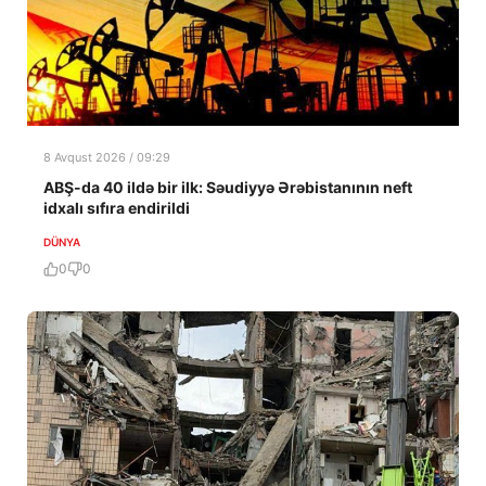
8 Avqust 2026 / 09:29
ABŞ-da 40 ildə bir ilk: Səudiyyə Ərəbistanının neft
idxalı sıfıra endirildi
DÜNYA
0
0