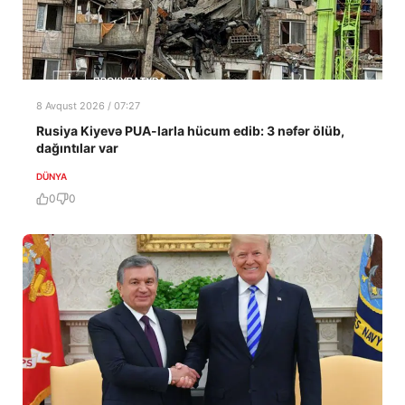
8 Avqust 2026 / 07:27
Rusiya Kiyevə PUA-larla hücum edib: 3 nəfər ölüb,
dağıntılar var
DÜNYA
0
0