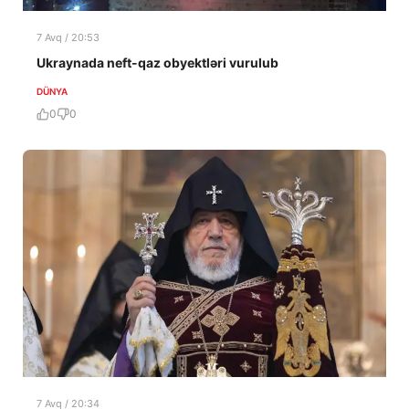
7 Avq / 20:53
Ukraynada neft-qaz obyektləri vurulub
DÜNYA
0
0
7 Avq / 20:34