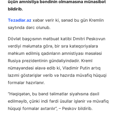
üçün amnistiya bəndinin olmamasına münasibət
bildirib.
Tezadlar.az
xəbər verir ki, sənəd bu gün Kremlin
saytında dərc olunub.
Dövlət başçısının mətbuat katibi Dmitri Peskovun
verdiyi məlumata görə, bir sıra kateqoriyalara
məhkum edilmiş qadınların amnistiyası məsələsi
Rusiya prezidentinin gündəliyindədir. Kreml
nümayəndəsi əlavə edib ki, Vladimir Putin artıq
lazımi göstərişlər verib və hazırda müvafiq hüquqi
formalar hazırlanır.
“Həqiqətən, bu bənd təlimatlar siyahısına daxil
edilməyib, çünki indi fərdi üsullar işlənir və müvafiq
hüquqi formalar axtarılır”, – Peskov bildirib.