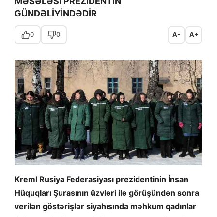
MƏSƏLƏSİ PREZİDENTİN
GÜNDƏLİYİNDƏDİR
0
0
A-
A+
Kreml Rusiya Federasiyası prezidentinin İnsan
Hüquqları Şurasının üzvləri ilə görüşündən sonra
verilən göstərişlər siyahısında məhkum qadınlar