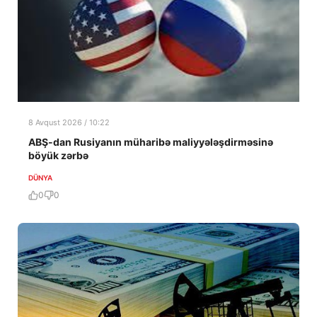
8 Avqust 2026 / 10:22
ABŞ-dan Rusiyanın müharibə maliyyələşdirməsinə
böyük zərbə
DÜNYA
0
0