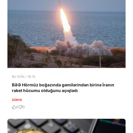
BU GÜN / 18:15
BƏƏ Hörmüz boğazında gəmilərindən birinə İranın
raket hücumu olduğunu açıqladı
DÜNYA
0
0