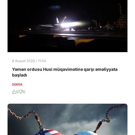
8 Avqust 2026 / 11:04
Yəmən ordusu Husi müqavimətinə qarşı əməliyyata
başladı
DÜNYA
0
0