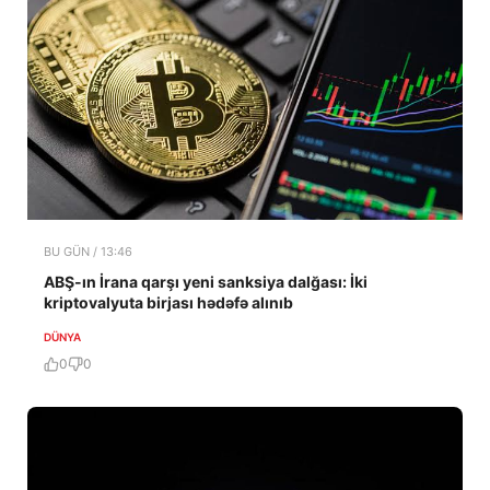
BU GÜN / 13:46
ABŞ-ın İrana qarşı yeni sanksiya dalğası: İki
kriptovalyuta birjası hədəfə alınıb
DÜNYA
0
0