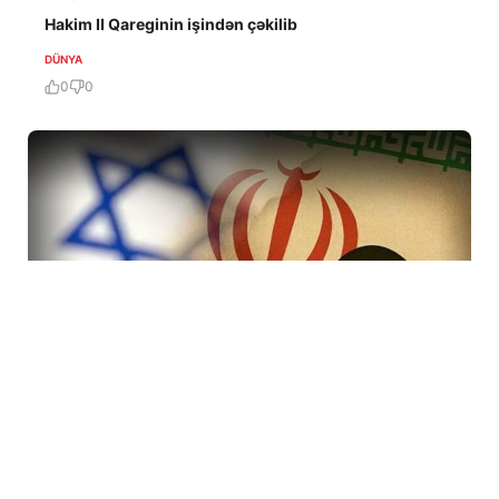
Hakim II Qareginin işindən çəkilib
DÜNYA
0
0
7 Avq / 19:47
İranda rejimi devirmək planı iflasa uğradı! İsraildə bir
çox Mossad rəsmisi işdən çıxarıldı