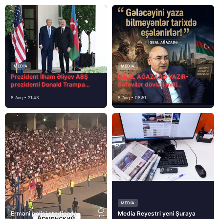
MEDİA
MEDİA
Prezident İlham Əliyev ABŞ
İQBAL AĞAZADƏ YAZIR-
prezidenti Donald Trampa
Səfəvilər dövləti milli
məktubunda yazıb ki…
dövlətdirmi?
8 Avq • 21:43
8 Avq • 08:51
MEDİA
Erməni polisi stadionda
Media Reyestri yeni Şuraya