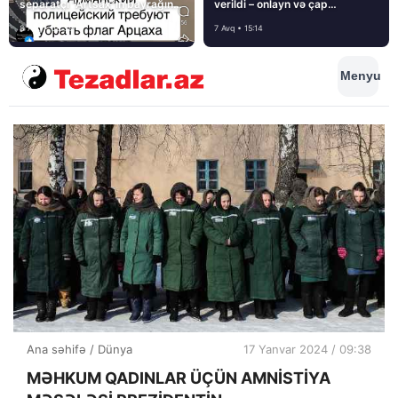
separatçı “Artsax”ın bayrağını
verildi – onlayn və çap
müsadirə etdi və…
mediasını nə gözləyir?
8 Avq • 08:39
7 Avq • 15:14
Menyu
Ana səhifə
/
Dünya
17 Yanvar 2024 / 09:38
MƏHKUM QADINLAR ÜÇÜN AMNİSTİYA