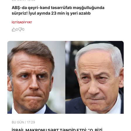
ABŞ-da qeyri-kənd təsərrüfatı məşğulluğunda
sürpriz! İyul ayında 23 min iş yeri azalıb
İQTISADIYYAT
0
0
BU GÜN / 17:29
İSRAİL MAKRONU SƏRT TƏNQİD ETDİ: “O, BİZİ