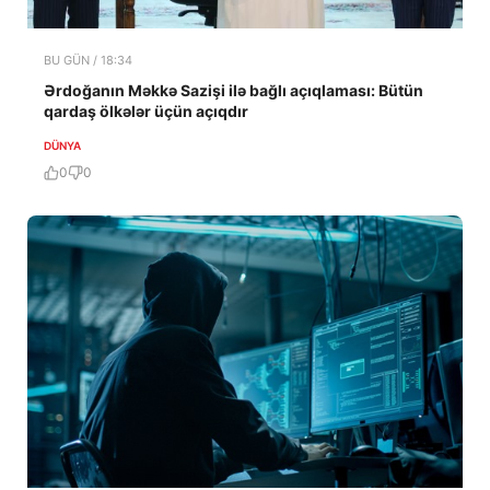
BU GÜN / 18:34
Ərdoğanın Məkkə Sazişi ilə bağlı açıqlaması: Bütün
qardaş ölkələr üçün açıqdır
DÜNYA
0
0