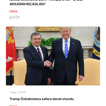
ARXADAN BIÇAQLADI”
DÜNYA
0
0
7 Avq / 23:59
Tramp Özbəkistana səfərə dəvət olundu