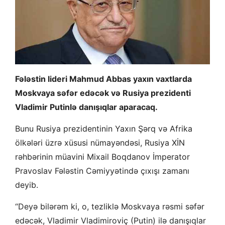
Fələstin lideri Mahmud Abbas yaxın vaxtlarda
Moskvaya səfər edəcək və Rusiya prezidenti
Vladimir Putinlə danışıqlar aparacaq.
Bunu Rusiya prezidentinin Yaxın Şərq və Afrika
ölkələri üzrə xüsusi nümayəndəsi, Rusiya XİN
rəhbərinin müavini Mixail Boqdanov İmperator
Pravoslav Fələstin Cəmiyyətində çıxışı zamanı
deyib.
“Deyə bilərəm ki, o, tezliklə Moskvaya rəsmi səfər
edəcək, Vladimir Vladimiroviç (Putin) ilə danışıqlar