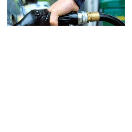
7 Avq / 16:33
İşğal altındakı Abxaziyada yanacaq böhranı:
Suxumidə kilometrlərlə növbələr yaranıb
DÜNYA
0
0