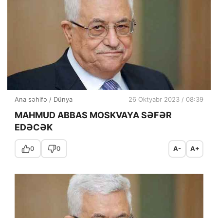
Ana səhifə
/
Dünya
26 Oktyabr 2023 / 08:39
MAHMUD ABBAS MOSKVAYA SƏFƏR
EDƏCƏK
0
0
A-
A+