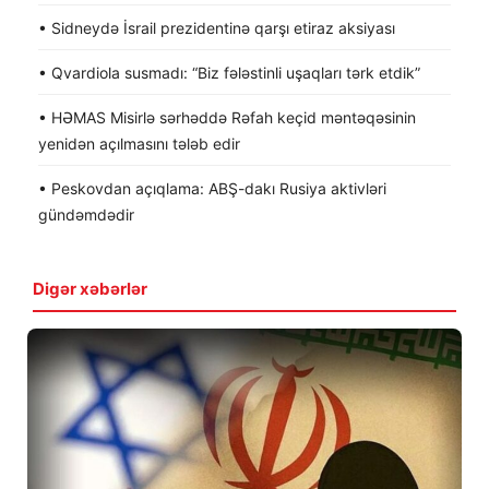
• Sidneydə İsrail prezidentinə qarşı etiraz aksiyası
• Qvardiola susmadı: “Biz fələstinli uşaqları tərk etdik”
• HƏMAS Misirlə sərhəddə Rəfah keçid məntəqəsinin
yenidən açılmasını tələb edir
• Peskovdan açıqlama: ABŞ-dakı Rusiya aktivləri
gündəmdədir
Digər xəbərlər