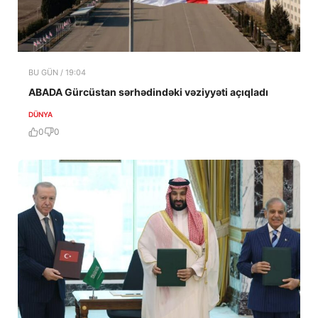
BU GÜN / 19:04
ABADA Gürcüstan sərhədindəki vəziyyəti açıqladı
DÜNYA
0
0