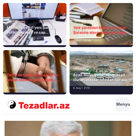
MEDİA
MEDİA
Media Reyestri yeni Şuraya
Yeni yaradılan Media və Yayım
verildi – onlayn və çap
Şurasına əlavə olaraq bu hüquq
mediasını nə gözləyir?
və vəzifələr də verilib
7 Avq • 15:14
7 Avq • 14:38
SIYASƏT
Tərtərdə yanğın törədərək ər-
Azad Məsiyev: İşğaldan azad
arvadı öldürən qatil tutuldu-
olunan ərazilər sıfırdan qurulur
SON DƏQİQƏ
7 Avq • 12:14
6 Avq • 21:15
Menyu