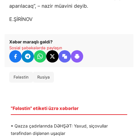
aparılacaq”, – nazir müavini deyib.
E.ŞİRİNOV
Xəbər maraqlı gəldi?
Sosial şəbəkələrdə paylaşın
Fələstin
Rusiya
"Fələstin" etiketi üzrə xəbərlər
• Qəzza çadırlarında DƏHŞƏT: Yaxud, siçovullar
tərəfindən dişlənən uşaqlar