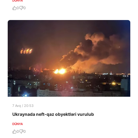
DÜNYA
0
0
7 Avq / 20:53
Ukraynada neft-qaz obyektləri vurulub
DÜNYA
0
0