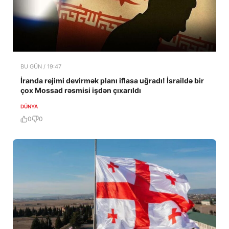
BU GÜN / 19:47
İranda rejimi devirmək planı iflasa uğradı! İsraildə bir
çox Mossad rəsmisi işdən çıxarıldı
DÜNYA
0
0