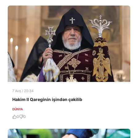
7 Avq / 20:34
Hakim II Qareginin işindən çəkilib
DÜNYA
0
0