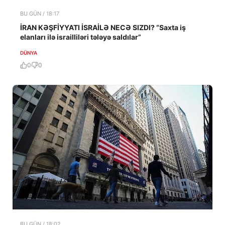
BU GÜN / 18:17
İRAN KƏŞFİYYATI İSRAİLƏ NECƏ SIZDI? “Saxta iş
elanları ilə israilliləri tələyə saldılar”
DÜNYA
0
0
BU GÜN / 18:02