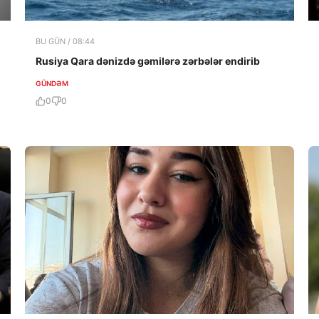
BU GÜN / 08:44
Rusiya Qara dənizdə gəmilərə zərbələr endirib
GÜNDƏM
0
0