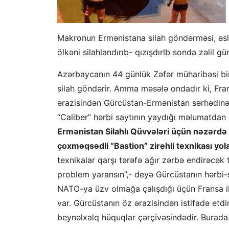
Makronun Ermənistana silah göndərməsi, əslin
ölkəni silahlandırıb- qızışdırlb sonda zəlil 
Azərbaycanın 44 günlük Zəfər müharibəsi bi
silah göndərir. Amma məsələ ondadır ki, Fra
ərazisindən Gürcüstan-Ermənistan sərhədinə d
“Caliber” hərbi saytının yaydığı məlumatdan b
Ermənistan Silahlı Qüvvələri üçün nəzərdə t
çoxməqsədli “Bastion” zirehli texnikası yola 
texnikalar qarşı tərəfə ağır zərbə endirəcək
problem yaransın”,- deyə Gürcüstanın hərbi
NATO-ya üzv olmağa çalışdığı üçün Fransa il
var. Gürcüstanın öz ərazisindən istifadə etd
beynəlxalq hüquqlar çərçivəsindədir. Burad