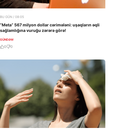
BU GÜN / 08:05
“Meta” 567 milyon dollar cərimələni: uşaqların əqli
sağlamlığına vuruğu zərərə görə!
GÜNDƏM
0
0