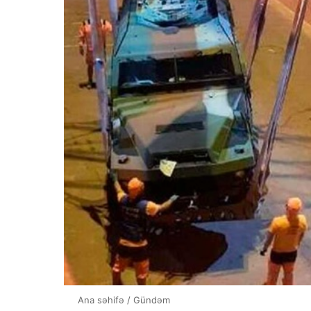
Ana səhifə
/
Gündəm