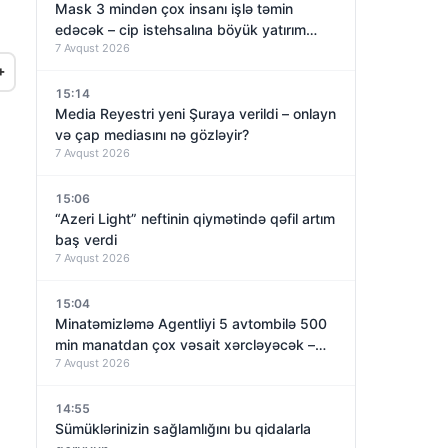
Mask 3 mindən çox insanı işlə təmin
edəcək – cip istehsalına böyük yatırım
7 Avqust 2026
qoyur
+
15:14
Media Reyestri yeni Şuraya verildi – onlayn
və çap mediasını nə gözləyir?
7 Avqust 2026
15:06
“Azeri Light” neftinin qiymətində qəfil artım
baş verdi
7 Avqust 2026
15:04
Minatəmizləmə Agentliyi 5 avtombilə 500
min manatdan çox vəsait xərcləyəcək –
7 Avqust 2026
TENDER
14:55
Sümüklərinizin sağlamlığını bu qidalarla