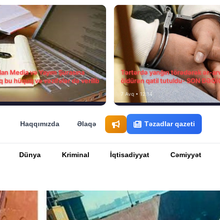
ılan Media və Yayım Şurasına
Tərtərdə yanğın törədərək ər-ar
q bu hüquq və vəzifələr də verilib
öldürən qatil tutuldu- SON DƏQ
7 Avq • 12:14
Haqqımızda
Əlaqə
Təzadlar qazeti
Dünya
Kriminal
İqtisadiyyat
Cəmiyyət