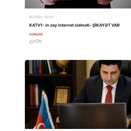
BU GÜN / 12:53
KATV1- in zay internet xidməti- ŞİKAYƏT VAR
GÜNDƏM
0
0