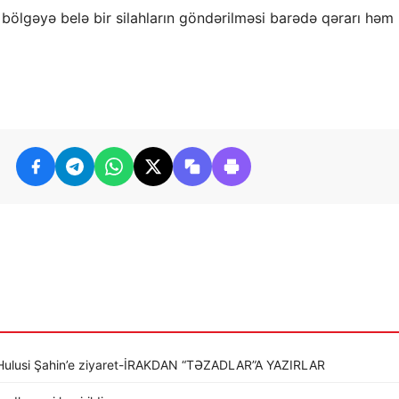
n bölgəyə belə bir silahların göndərilməsi barədə qərarı həm
li Hulusi Şahin’e ziyaret-İRAKDAN “TƏZADLAR”A YAZIRLAR