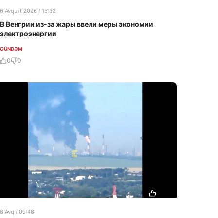
6 Avqust 2026 / 16:32
В Венгрии из-за жары ввели меры экономии
электроэнергии
GÜNDƏM
0
0
6 Avq / 09:46