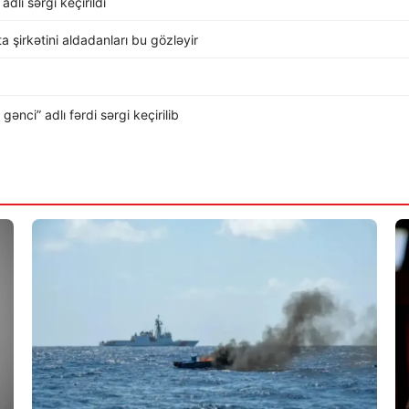
dlı sərgi keçirildi
rta şirkətini aldadanları bu gözləyir
nci” adlı fərdi sərgi keçirilib