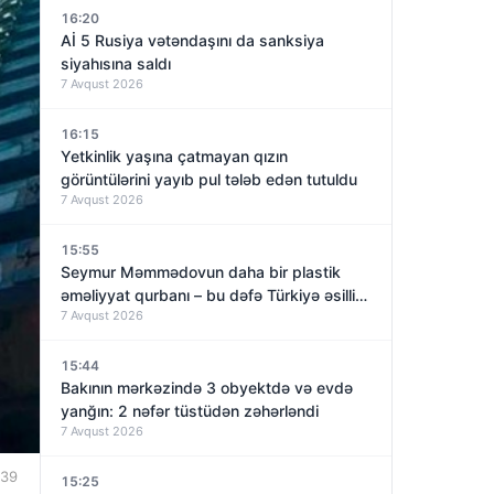
16:20
Aİ 5 Rusiya vətəndaşını da sanksiya
siyahısına saldı
7 Avqust 2026
16:15
Yetkinlik yaşına çatmayan qızın
görüntülərini yayıb pul tələb edən tutuldu
7 Avqust 2026
15:55
Seymur Məmmədovun daha bir plastik
əməliyyat qurbanı – bu dəfə Türkiyə əsilli
7 Avqust 2026
qadın
15:44
Bakının mərkəzində 3 obyektdə və evdə
yanğın: 2 nəfər tüstüdən zəhərləndi
7 Avqust 2026
:39
15:25