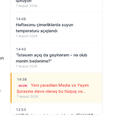
qoruyun
7 Avqust 2026
14:48
Həftəsonu çimərliklərdə suyun
temperaturu açıqlandı
7 Avqust 2026
14:43
“İstəsəm açıq da geyinərəm – nə olub
ın
mənim bədənimə?”
7 Avqust 2026
14:38
Yeni yaradılan Media və Yayım
VACIB
a
Şurasına əlavə olaraq bu hüquq və
7 Avqust 2026
vəzifələr də verilib
12:53
KATV1- in zay internet xidməti- ŞİKAYƏT
VAR
7 Avqust 2026