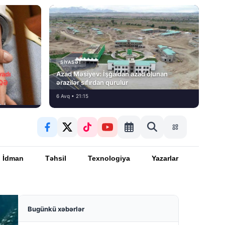
SIYASƏT
vadı
Azad Məsiyev: İşğaldan azad olunan
İQƏ
ərazilər sıfırdan qurulur
6 Avq • 21:15
İdman
Təhsil
Texnologiya
Yazarlar
Bugünkü xəbərlər