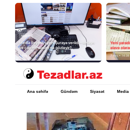
MEDİA
MEDİA
Media Reyestri yeni Şuraya verildi – onlayn
Yeni yarad
və çap mediasını nə gözləyir?
əlavə olara
7 Avq • 15:14
7 Avq • 14:38
Ana səhifə
Gündəm
Siyasət
Media