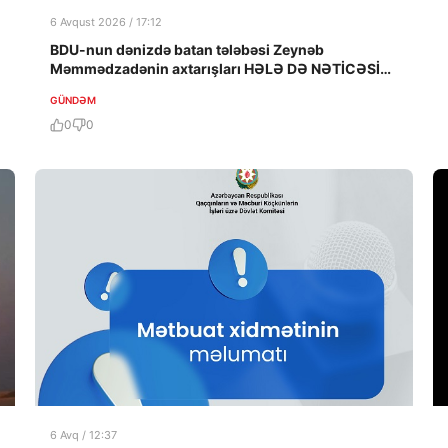
6 Avqust 2026 / 17:12
BDU-nun dənizdə batan tələbəsi Zeynəb
Məmmədzadənin axtarışları HƏLƏ DƏ NƏTİCƏSİZ
QALIB!
GÜNDƏM
0
0
6 Avq / 12:37