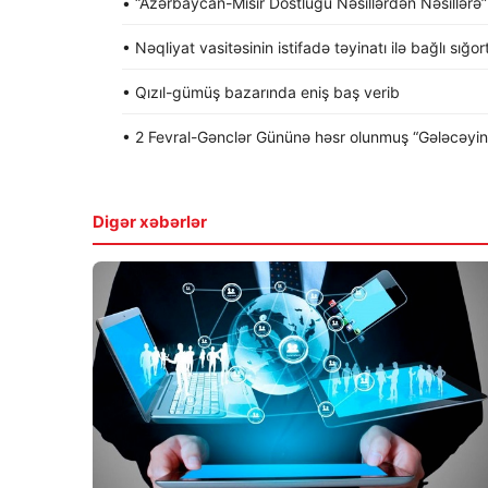
• “Azərbaycan-Misir Dostluğu Nəsillərdən Nəsillərə” a
• Nəqliyat vasitəsinin istifadə təyinatı ilə bağlı sığo
• Qızıl-gümüş bazarında eniş baş verib
• 2 Fevral-Gənclər Gününə həsr olunmuş “Gələcəyin gə
Digər xəbərlər