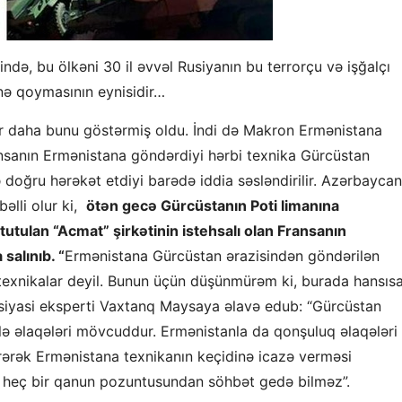
də, bu ölkəni 30 il əvvəl Rusiyanın bu terrorçu və işğalçı
günə qoymasının eynisidir…
r daha bunu göstərmiş oldu. İndi də Makron Ermənistana
nsanın Ermənistana göndərdiyi hərbi texnika Gürcüstan
oğru hərəkət etdiyi barədə iddia səsləndirilir.
Azərbaycan
əlli olur ki,
ötən gecə Gürcüstanın Poti limanına
utulan “Acmat” şirkətinin istehsalı olan Fransanın
salınıb. “
Ermənistana Gürcüstan ərazisindən göndərilən
 texnikalar deyil. Bunun üçün düşünmürəm ki, burada hansıs
-siyasi eksperti Vaxtanq Maysaya əlavə edub: “Gürcüstan
ə əlaqələri mövcuddur. Ermənistanla da qonşuluq əlaqələri
irərək Ermənistana texnikanın keçidinə icazə verməsi
a heç bir qanun pozuntusundan söhbət gedə bilməz”.