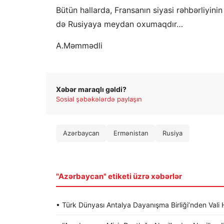
Bütün hallarda, Fransanın siyasi rəhbərliyini
də Rusiyaya meydan oxumaqdır…
A.Məmmədli
Xəbər maraqlı gəldi?
Sosial şəbəkələrdə paylaşın
Azərbaycan
Ermənistan
Rusiya
"Azərbaycan" etiketi üzrə xəbərlər
• Türk Dünyası Antalya Dayanışma Birliği’nden Va