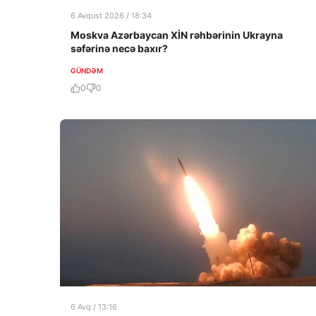
6 Avqust 2026 / 18:34
Moskva Azərbaycan XİN rəhbərinin Ukrayna
səfərinə necə baxır?
GÜNDƏM
0
0
6 Avq / 13:16