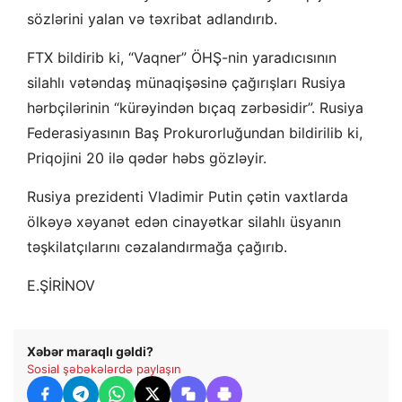
sözlərini yalan və təxribat adlandırıb.
FTX bildirib ki, “Vaqner” ÖHŞ-nin yaradıcısının
silahlı vətəndaş münaqişəsinə çağırışları Rusiya
hərbçilərinin “kürəyindən bıçaq zərbəsidir”. Rusiya
Federasiyasının Baş Prokurorluğundan bildirilib ki,
Priqojini 20 ilə qədər həbs gözləyir.
Rusiya prezidenti Vladimir Putin çətin vaxtlarda
ölkəyə xəyanət edən cinayətkar silahlı üsyanın
təşkilatçılarını cəzalandırmağa çağırıb.
E.ŞİRİNOV
Xəbər maraqlı gəldi?
Sosial şəbəkələrdə paylaşın