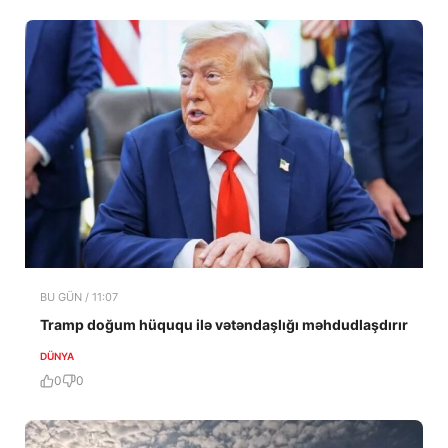
BU GÜN / 11:07
Tramp doğum hüququ ilə vətəndaşlığı məhdudlaşdırır
DÜNYA
0
0