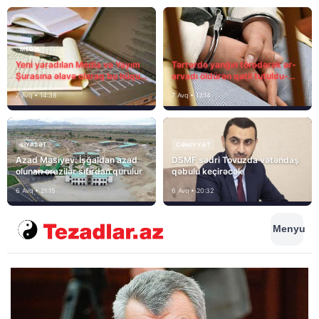
MEDİA
Yeni yaradılan Media və Yayım
Tərtərdə yanğın törədərək ər-
Şurasına əlavə olaraq bu hüquq
arvadı öldürən qatil tutuldu-
və vəzifələr də verilib
SON DƏQİQƏ
7 Avq • 14:38
7 Avq • 12:14
SIYASƏT
CƏMIYYƏT
Azad Məsiyev: İşğaldan azad
DSMF sədri Tovuzda vətəndaş
olunan ərazilər sıfırdan qurulur
qəbulu keçirəcək
6 Avq • 21:15
6 Avq • 20:32
Menyu