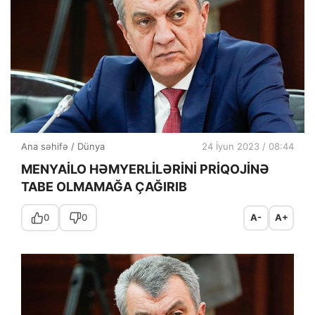
Ana səhifə
/
Dünya
24 İyun 2023 / 08:44
MENYAİLO HƏMYERLİLƏRİNİ PRİQOJİNƏ
TABE OLMAMAĞA ÇAĞIRIB
0
0
A-
A+