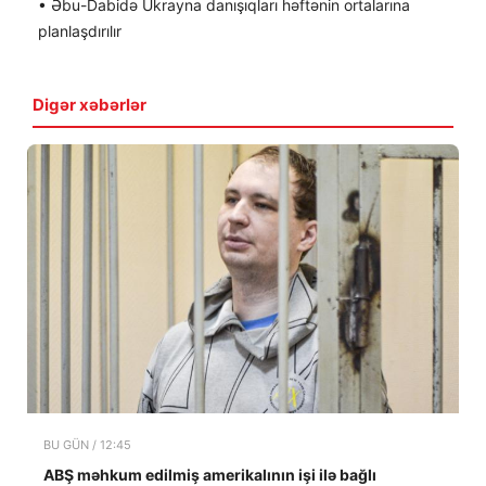
• Əbu-Dabidə Ukrayna danışıqları həftənin ortalarına
planlaşdırılır
Digər xəbərlər
BU GÜN / 12:45
ABŞ məhkum edilmiş amerikalının işi ilə bağlı