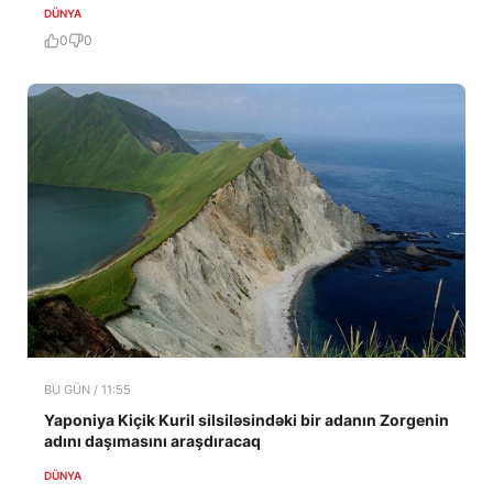
DÜNYA
0
0
BU GÜN / 11:55
Yaponiya Kiçik Kuril silsiləsindəki bir adanın Zorgenin
adını daşımasını araşdıracaq
DÜNYA