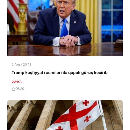
6 Avq / 20:18
Tramp kəşfiyyat rəsmiləri ilə qapalı görüş keçirib
DÜNYA
0
0