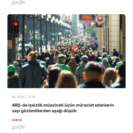
0
0
BU GÜN / 11:39
ABŞ-da işsizlik müavinəti üçün müraciət edənlərin
sayı gözləntilərdən aşağı düşüb
DÜNYA
0
0