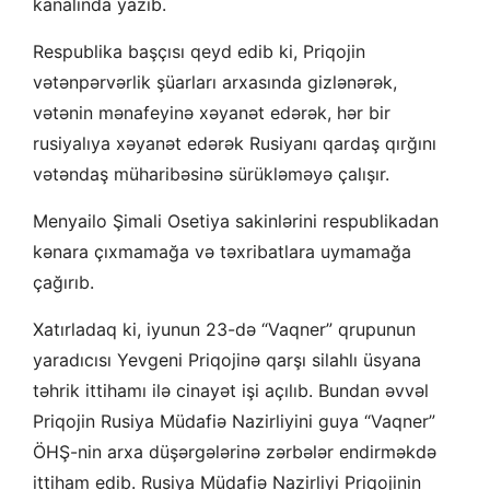
kanalında yazıb.
Respublika başçısı qeyd edib ki, Priqojin
vətənpərvərlik şüarları arxasında gizlənərək,
vətənin mənafeyinə xəyanət edərək, hər bir
rusiyalıya xəyanət edərək Rusiyanı qardaş qırğını
vətəndaş müharibəsinə sürükləməyə çalışır.
Menyailo Şimali Osetiya sakinlərini respublikadan
kənara çıxmamağa və təxribatlara uymamağa
çağırıb.
Xatırladaq ki, iyunun 23-də “Vaqner” qrupunun
yaradıcısı Yevgeni Priqojinə qarşı silahlı üsyana
təhrik ittihamı ilə cinayət işi açılıb. Bundan əvvəl
Priqojin Rusiya Müdafiə Nazirliyini guya “Vaqner”
ÖHŞ-nin arxa düşərgələrinə zərbələr endirməkdə
ittiham edib. Rusiya Müdafiə Nazirliyi Priqojinin