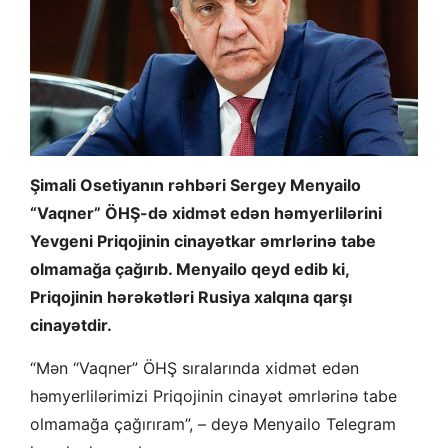
Şimali Osetiyanın rəhbəri Sergey Menyailo
“Vaqner” ÖHŞ-də xidmət edən həmyerlilərini
Yevgeni Priqojinin cinayətkar əmrlərinə tabe
olmamağa çağırıb. Menyailo qeyd edib ki,
Priqojinin hərəkətləri Rusiya xalqına qarşı
cinayətdir.
“Mən “Vaqner” ÖHŞ sıralarında xidmət edən
həmyerlilərimizi Priqojinin cinayət əmrlərinə tabe
olmamağa çağırıram”, – deyə Menyailo Telegram