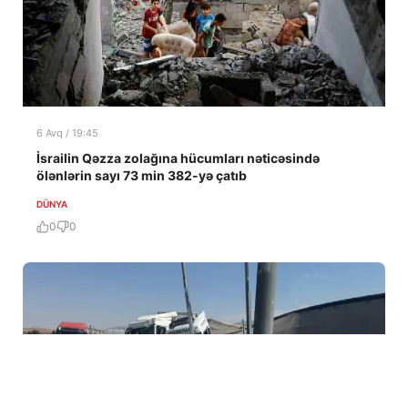
6 Avq / 19:45
İsrailin Qəzza zolağına hücumları nəticəsində
ölənlərin sayı 73 min 382-yə çatıb
DÜNYA
0
0