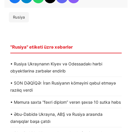
Rusiya
"Rusiya" etiketi üzrə xəbərlər
• Rusiya Ukraynanın Kiyev və Odessadakı hərbi
obyektlərinə zərbələr endirib
• SON DƏQİQƏ: İran Rusiyanın köməyini qəbul etməyə
razılıq verdi
• Məmura saxta “fəxri diplom” verən şəxsə 10 sutka həbs
• Əbu-Dabidə Ukrayna, ABŞ və Rusiya arasında
danışıqlar başa çatdı