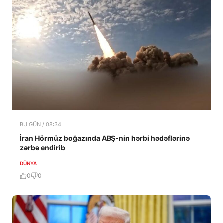
BU GÜN / 08:34
İran Hörmüz boğazında ABŞ-nin hərbi hədəflərinə
zərbə endirib
DÜNYA
0
0