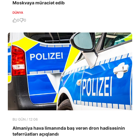
Moskvaya müraciət edib
DÜNYA
0
0
BU GÜN / 12:06
Almaniya hava limanında baş verən dron hadisəsinin
təfərrüatları açıqlandı