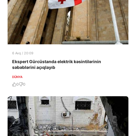
6 Avq / 20:09
Ekspert Gürcüstanda elektrik kəsintilərinin
səbəblərini açıqlayıb
DÜNYA
0
0