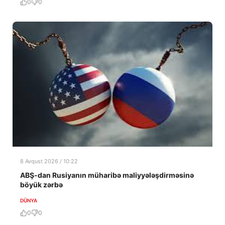
0
0
8 Avqust 2026 / 10:22
ABŞ-dan Rusiyanın müharibə maliyyələşdirməsinə
böyük zərbə
DÜNYA
0
0