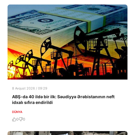
8 Avqust 2026 / 09:29
ABŞ-da 40 ildə bir ilk: Səudiyyə Ərəbistanının neft
idxalı sıfıra endirildi
DÜNYA
0
0