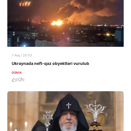
7 Avq / 20:53
Ukraynada neft-qaz obyektləri vurulub
DÜNYA
0
0