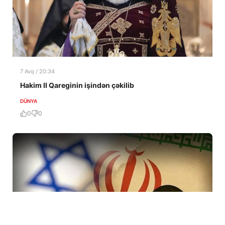
7 Avq / 20:34
Hakim II Qareginin işindən çəkilib
DÜNYA
0
0