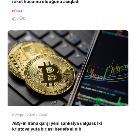
raket hücumu olduğunu açıqladı
DÜNYA
0
0
8 Avqust 2026 / 13:46
ABŞ-ın İrana qarşı yeni sanksiya dalğası: İki
kriptovalyuta birjası hədəfə alınıb