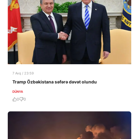
7 Avq / 23:59
Tramp Özbəkistana səfərə dəvət olundu
DÜNYA
0
0