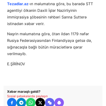
Tezadlar.az
-ın məlumatına görə, bu barədə STT
agentliyi ölkənin Daxili İşlər Nazirliyinin
immiqrasiya şöbəsinin rəhbəri Sanna Sutterə
istinadən xəbər verir.
Nəşrin məlumatına görə, ötən ildən 1179 nəfər
Rusiya Federasiyasından Finlandiyaya getsə də,
sığınacaqla bağlı bütün müraciətlərə qərar
verilməyib.
E.ŞİRİNOV
Xəbər maraqlı gəldi?
Sosial şəbəkələrdə paylaşın