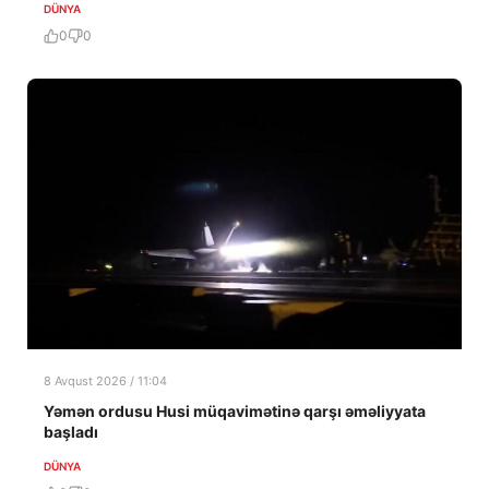
DÜNYA
0
0
8 Avqust 2026 / 11:04
Yəmən ordusu Husi müqavimətinə qarşı əməliyyata
başladı
DÜNYA