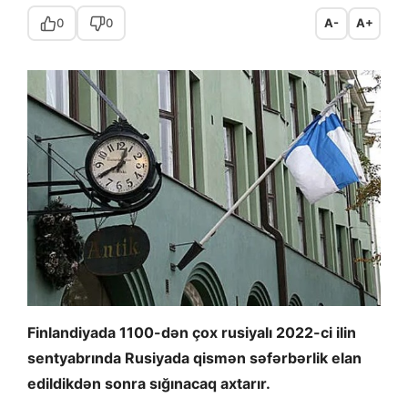
0
0
A-
A+
Finlandiyada 1100-dən çox rusiyalı 2022-ci ilin
sentyabrında Rusiyada qismən səfərbərlik elan
edildikdən sonra sığınacaq axtarır.