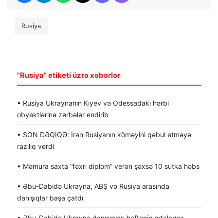
Rusiya
"Rusiya" etiketi üzrə xəbərlər
• Rusiya Ukraynanın Kiyev və Odessadakı hərbi
obyektlərinə zərbələr endirib
• SON DƏQİQƏ: İran Rusiyanın köməyini qəbul etməyə
razılıq verdi
• Məmura saxta “fəxri diplom” verən şəxsə 10 sutka həbs
• Əbu-Dabidə Ukrayna, ABŞ və Rusiya arasında
danışıqlar başa çatdı
• Əbu-Dabidə Ukrayna danışıqları həftənin ortalarına