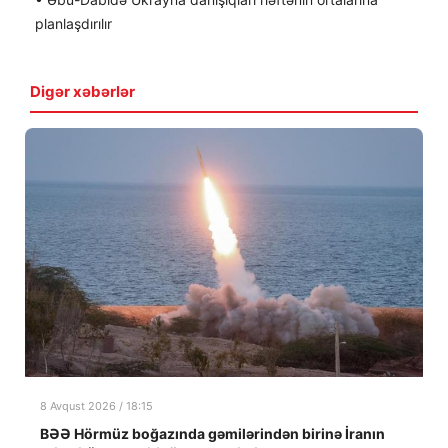
planlaşdırılır
Digər xəbərlər
8 Avqust 2026 / 18:15
BƏƏ Hörmüz boğazında gəmilərindən birinə İranın