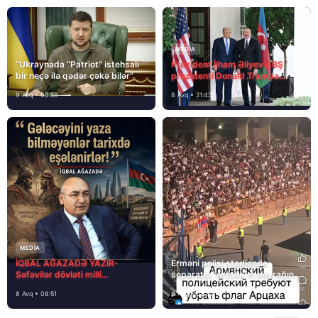
MEDİA
“Ukraynada “Patriot” istehsalı
Prezident İlham Əliyev ABŞ
bir neçə ilə qədər çəkə bilər”
prezidenti Donald Trampa
məktubunda yazıb ki…
9 Avq • 08:59
8 Avq • 21:43
MEDİA
İQBAL AĞAZADƏ YAZIR-
Erməni polisi stadionda
Səfəvilər dövləti milli
separatçı “Artsax”ın bayrağını
dövlətdirmi?
müsadirə etdi və…
8 Avq • 08:51
8 Avq • 08:39