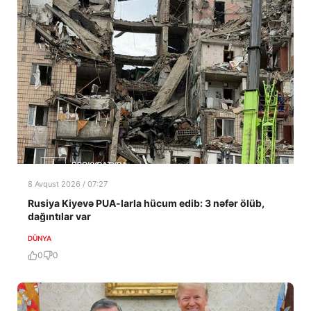
8 Avqust 2026 / 07:27
Rusiya Kiyevə PUA-larla hücum edib: 3 nəfər ölüb,
dağıntılar var
DÜNYA
0
0