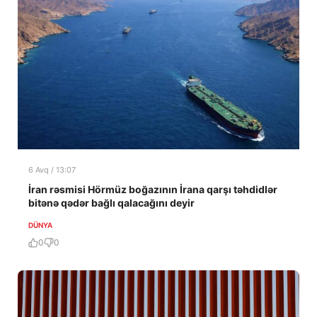
6 Avq / 13:07
İran rəsmisi Hörmüz boğazının İrana qarşı təhdidlər
bitənə qədər bağlı qalacağını deyir
DÜNYA
0
0