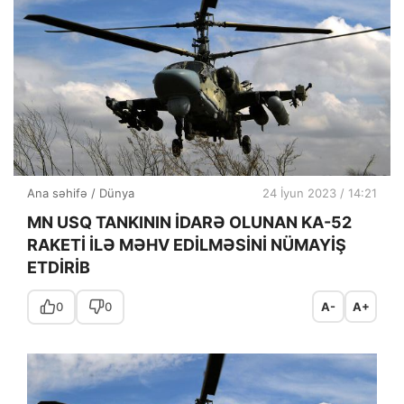
Ana səhifə
/
Dünya
24 İyun 2023 / 14:21
MN USQ TANKININ İDARƏ OLUNAN KA-52
RAKETİ İLƏ MƏHV EDİLMƏSİNİ NÜMAYİŞ
ETDİRİB
0
0
A-
A+