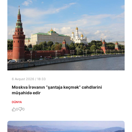
6 Avqust 2026 / 18:33
Moskva İrəvanın “şantaja keçmək” cəhdlərini
müşahidə edir
DÜNYA
0
0