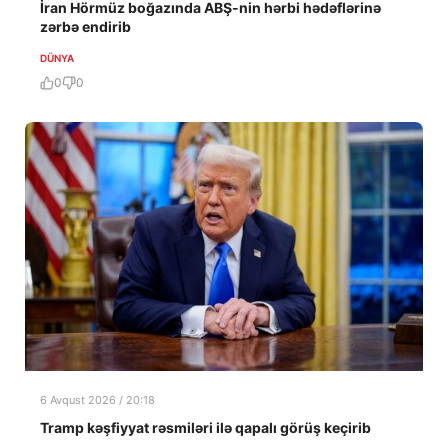
İran Hörmüz boğazında ABŞ-nin hərbi hədəflərinə
zərbə endirib
DÜNYA
0
0
6 Avqust 2026 / 20:18
Tramp kəşfiyyat rəsmiləri ilə qapalı görüş keçirib