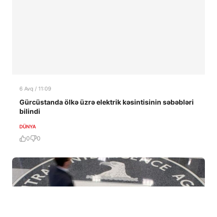
6 Avq / 11:09
Gürcüstanda ölkə üzrə elektrik kəsintisinin səbəbləri
bilindi
DÜNYA
0
0