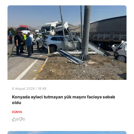
6 Avqust 2026 / 18:48
Konyada əyləci tutmayan yük maşını faciəyə səbəb
oldu
DÜNYA
0
0