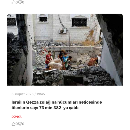
0
0
6 Avqust 2026 / 19:45
İsrailin Qəzza zolağına hücumları nəticəsində
ölənlərin sayı 73 min 382-yə çatıb
DÜNYA
0
0