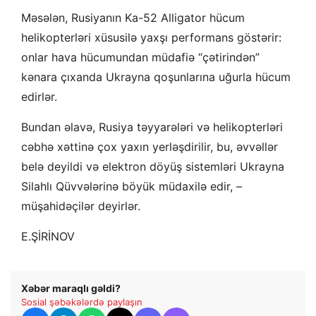
Məsələn, Rusiyanın Ka-52 Alligator hücum
helikopterləri xüsusilə yaxşı performans göstərir:
onlar hava hücumundan müdafiə “çətirindən”
kənara çıxanda Ukrayna qoşunlarına uğurla hücum
edirlər.
Bundan əlavə, Rusiya təyyarələri və helikopterləri
cəbhə xəttinə çox yaxın yerləşdirilir, bu, əvvəllər
belə deyildi və elektron döyüş sistemləri Ukrayna
Silahlı Qüvvələrinə böyük müdaxilə edir, –
müşahidəçilər deyirlər.
E.ŞİRİNOV
Xəbər maraqlı gəldi?
Sosial şəbəkələrdə paylaşın