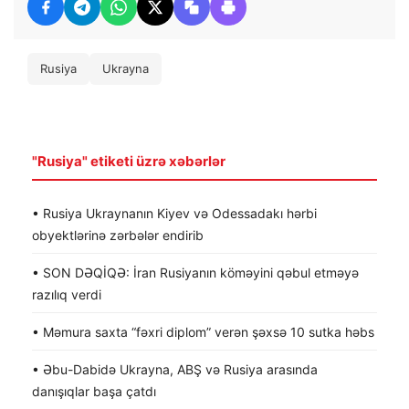
Rusiya
Ukrayna
"Rusiya" etiketi üzrə xəbərlər
• Rusiya Ukraynanın Kiyev və Odessadakı hərbi
obyektlərinə zərbələr endirib
• SON DƏQİQƏ: İran Rusiyanın köməyini qəbul etməyə
razılıq verdi
• Məmura saxta “fəxri diplom” verən şəxsə 10 sutka həbs
• Əbu-Dabidə Ukrayna, ABŞ və Rusiya arasında
danışıqlar başa çatdı