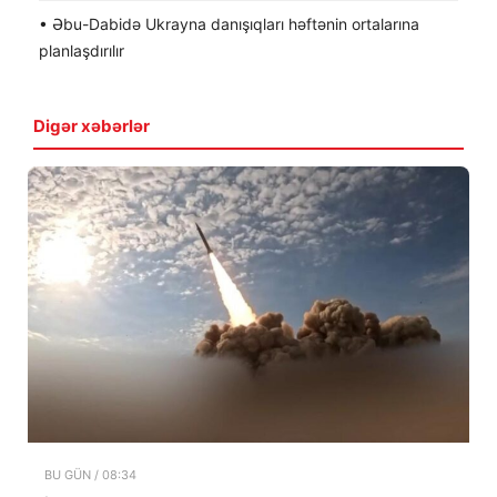
• Əbu-Dabidə Ukrayna danışıqları həftənin ortalarına
planlaşdırılır
Digər xəbərlər
BU GÜN / 08:34