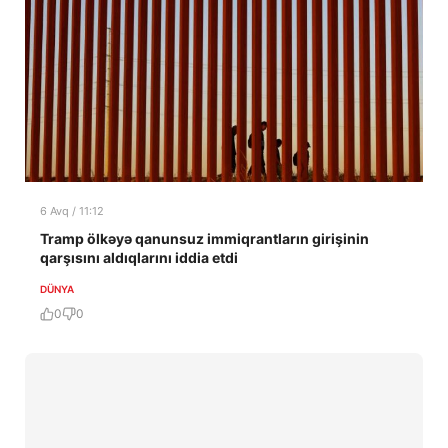
6 Avq / 11:12
Tramp ölkəyə qanunsuz immiqrantların girişinin
qarşısını aldıqlarını iddia etdi
DÜNYA
0
0