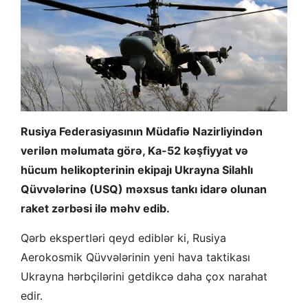
Rusiya Federasiyasının Müdafiə Nazirliyindən
verilən məlumata görə, Ka-52 kəşfiyyat və
hücum helikopterinin ekipajı Ukrayna Silahlı
Qüvvələrinə (USQ) məxsus tankı idarə olunan
raket zərbəsi ilə məhv edib.
Qərb ekspertləri qeyd ediblər ki, Rusiya
Aerokosmik Qüvvələrinin yeni hava taktikası
Ukrayna hərbçilərini getdikcə daha çox narahat
edir.