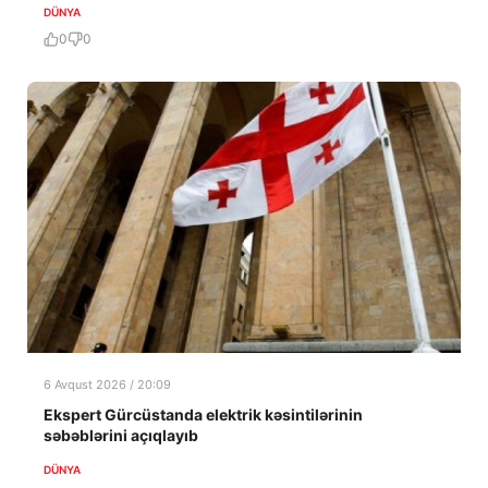
DÜNYA
0
0
6 Avqust 2026 / 20:09
Ekspert Gürcüstanda elektrik kəsintilərinin
səbəblərini açıqlayıb
DÜNYA