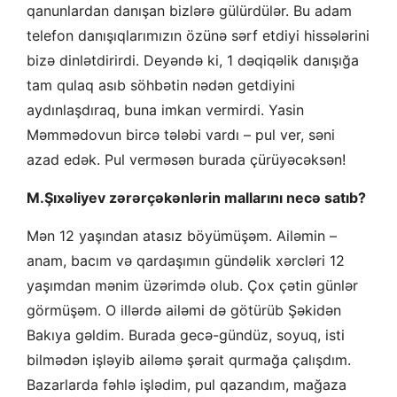
qanunlardan danışan bizlərə gülürdülər. Bu adam
telefon danışıqlarımızın özünə sərf etdiyi hissələrini
bizə dinlətdirirdi. Deyəndə ki, 1 dəqiqəlik danışığa
tam qulaq asıb söhbətin nədən getdiyini
aydınlaşdıraq, buna imkan vermirdi. Yasin
Məmmədovun bircə tələbi vardı – pul ver, səni
azad edək. Pul verməsən burada çürüyəcəksən!
M.Şıxəliyev zərərçəkənlərin mallarını necə satıb?
Mən 12 yaşından atasız böyümüşəm. Ailəmin –
anam, bacım və qardaşımın gündəlik xərcləri 12
yaşımdan mənim üzərimdə olub. Çox çətin günlər
görmüşəm. O illərdə ailəmi də götürüb Şəkidən
Bakıya gəldim. Burada gecə-gündüz, soyuq, isti
bilmədən işləyib ailəmə şərait qurmağa çalışdım.
Bazarlarda fəhlə işlədim, pul qazandım, mağaza