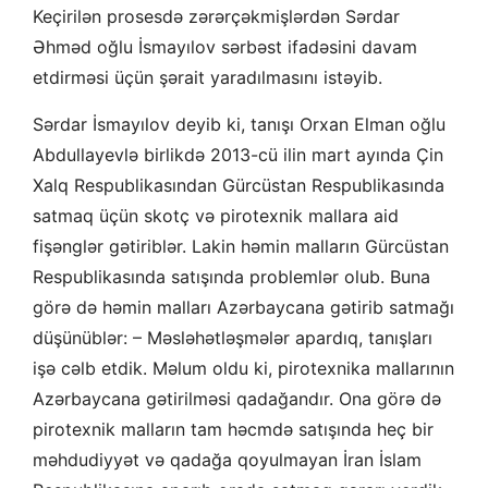
Keçirilən prosesdə zərərçəkmişlərdən Sərdar
Əhməd oğlu İsmayılov sərbəst ifadəsini davam
etdirməsi üçün şərait yaradılmasını istəyib.
Sərdar İsmayılov deyib ki, tanışı Orxan Elman oğlu
Abdullayevlə birlikdə 2013-cü ilin mart ayında Çin
Xalq Respublikasından Gürcüstan Respublikasında
satmaq üçün skotç və pirotexnik mallara aid
fişənglər gətiriblər. Lakin həmin malların Gürcüstan
Respublikasında satışında problemlər olub. Buna
görə də həmin malları Azərbaycana gətirib satmağı
düşünüblər: – Məsləhətləşmələr apardıq, tanışları
işə cəlb etdik. Məlum oldu ki, pirotexnika mallarının
Azərbaycana gətirilməsi qadağandır. Ona görə də
pirotexnik malların tam həcmdə satışında heç bir
məhdudiyyət və qadağa qoyulmayan İran İslam