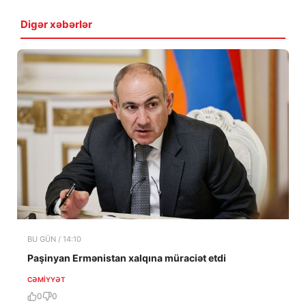
Digər xəbərlər
BU GÜN / 14:10
Paşinyan Ermənistan xalqına müraciət etdi
CƏMIYYƏT
0
0