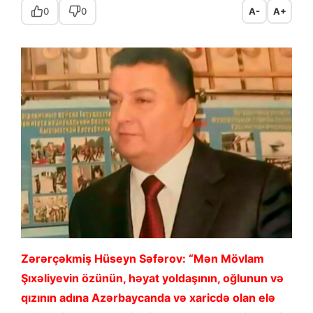
0
0
A-
A+
Zərərçəkmiş Hüseyn Səfərov: “Mən Mövlam
Şıxəliyevin özünün, həyat yoldaşının, oğlunun və
qızının adına Azərbaycanda və xaricdə olan elə