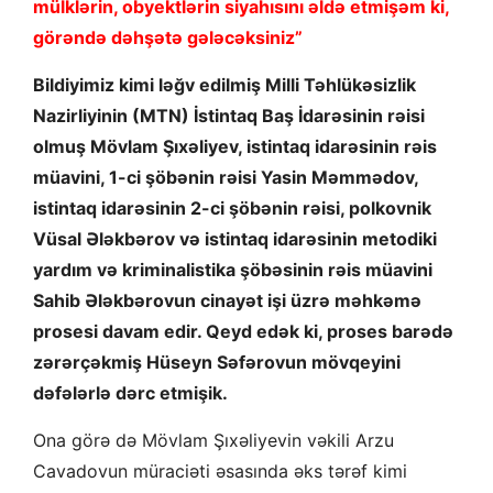
mülklərin, obyektlərin siyahısını əldə etmişəm ki,
görəndə dəhşətə gələcəksiniz”
Bildiyimiz kimi ləğv edilmiş Milli Təhlükəsizlik
Nazirliyinin (MTN) İstintaq Baş İdarəsinin rəisi
olmuş Mövlam Şıxəliyev, istintaq idarəsinin rəis
müavini, 1-ci şöbənin rəisi Yasin Məmmədov,
istintaq idarəsinin 2-ci şöbənin rəisi, polkovnik
Vüsal Ələkbərov və istintaq idarəsinin metodiki
yardım və kriminalistika şöbəsinin rəis müavini
Sahib Ələkbərovun cinayət işi üzrə məhkəmə
prosesi davam edir. Qeyd edək ki, proses barədə
zərərçəkmiş Hüseyn Səfərovun mövqeyini
dəfələrlə dərc etmişik.
Ona görə də Mövlam Şıxəliyevin vəkili Arzu
Cavadovun müraciəti əsasında əks tərəf kimi