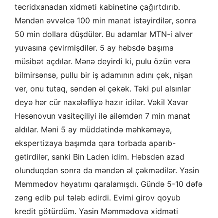
təcridxanadan xidməti kabinetinə çağırtdırıb.
Məndən əvvəlcə 100 min manat istəyirdilər, sonra
50 min dollara düşdülər. Bu adamlar MTN-i alver
yuvasına çevirmişdilər. 5 ay həbsdə başıma
müsibət açdılar. Mənə deyirdi ki, pulu özün verə
bilmirsənsə, pullu bir iş adamının adını çək, nişan
ver, onu tutaq, səndən əl çəkək. Təki pul alsınlar
deyə hər cür naxələfliyə hazır idilər. Vəkil Xavər
Həsənovun vasitəçiliyi ilə ailəmdən 7 min manat
aldılar. Məni 5 ay müddətində məhkəməyə,
ekspertizaya başımda qara torbada aparıb-
gətirdilər, sanki Bin Laden idim. Həbsdən azad
olunduqdan sonra da məndən əl çəkmədilər. Yasin
Məmmədov həyatımı qaralamışdı. Gündə 5-10 dəfə
zəng edib pul tələb edirdi. Evimi girov qoyub
kredit götürdüm. Yasin Məmmədova xidməti