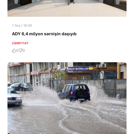
7 Avq / 18:46
ADY 6,4 milyon sərnişin daşıyıb
CƏMIYYƏT
0
0