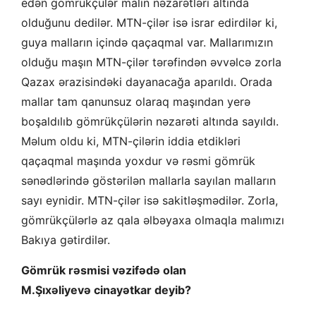
edən gömrükçülər malın nəzarətləri altında
olduğunu dedilər. MTN-çilər isə israr edirdilər ki,
guya malların içində qaçaqmal var. Mallarımızın
olduğu maşın MTN-çilər tərəfindən əvvəlcə zorla
Qazax ərazisindəki dayanacağa aparıldı. Orada
mallar tam qanunsuz olaraq maşından yerə
boşaldılıb gömrükçülərin nəzarəti altında sayıldı.
Məlum oldu ki, MTN-çilərin iddia etdikləri
qaçaqmal maşında yoxdur və rəsmi gömrük
sənədlərində göstərilən mallarla sayılan malların
sayı eynidir. MTN-çilər isə sakitləşmədilər. Zorla,
gömrükçülərlə az qala əlbəyaxa olmaqla malımızı
Bakıya gətirdilər.
Gömrük rəsmisi vəzifədə olan
M.Şıxəliyevə cinayətkar deyib?