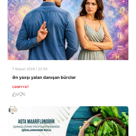
7 Avqust 2026 / 22:59
Ən yaxşı yalan danışan bürclər
CƏMIYYƏT
0
0