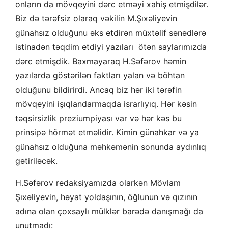
onların da mövqeyini dərc etməyi xahiş etmişdilər.
Biz də tərəfsiz olaraq vəkilin M.Şıxəliyevin
günahsız olduğunu əks etdirən müxtəlif sənədlərə
istinadən təqdim etdiyi yazıları ötən saylarımızda
dərc etmişdik. Baxmayaraq H.Səfərov həmin
yazılarda göstərilən faktları yalan və böhtan
olduğunu bildirirdi. Ancaq biz hər iki tərəfin
mövqeyini işıqlandarmaqda israrlıyıq. Hər kəsin
təqsirsizlik preziumpiyası var və hər kəs bu
prinsipə hörmət etməlidir. Kimin günahkar və ya
günahsız olduğuna məhkəmənin sonunda aydınlıq
gətiriləcək.
H.Səfərov redaksiyamızda olarkən Mövlam
Şıxəliyevin, həyat yoldaşının, öğlunun və qızının
adına olan çoxsaylı mülklər barədə danışmağı da
unutmadı: