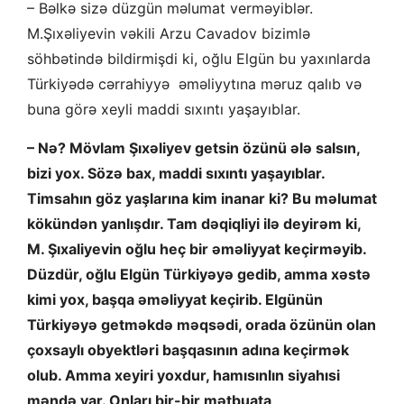
– Bəlkə sizə düzgün məlumat verməyiblər.
M.Şıxəliyevin vəkili Arzu Cavadov bizimlə
söhbətində bildirmişdi ki, oğlu Elgün bu yaxınlarda
Türkiyədə cərrahiyyə əməliyytına məruz qalıb və
buna görə xeyli maddi sıxıntı yaşayıblar.
– Nə? Mövlam Şıxəliyev getsin özünü ələ salsın,
bizi yox. Sözə bax, maddi sıxıntı yaşayıblar.
Timsahın göz yaşlarına kim inanar ki? Bu məlumat
kökündən yanlışdır. Tam dəqiqliyi ilə deyirəm ki,
M. Şıxaliyevin oğlu heç bir əməliyyat keçirməyib.
Düzdür, oğlu Elgün Türkiyəyə gedib, amma xəstə
kimi yox, başqa əməliyyat keçirib. Elgünün
Türkiyəyə getməkdə məqsədi, orada özünün olan
çoxsaylı obyektləri başqasının adına keçirmək
olub. Amma xeyiri yoxdur, hamısınlın siyahısi
məndə var. Onları bir-bir mətbuata