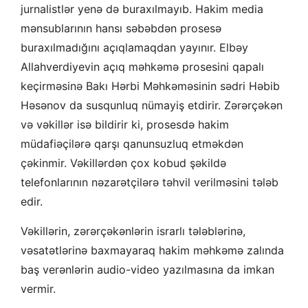
jurnalistlər yenə də buraxılmayıb. Hakim media
mənsublarının hansı səbəbdən prosesə
buraxılmadığını açıqlamaqdan yayınır. Elbəy
Allahverdiyevin açıq məhkəmə prosesini qapalı
keçirməsinə Bakı Hərbi Məhkəməsinin sədri Həbib
Həsənov da susqunluq nümayiş etdirir. Zərərçəkən
və vəkillər isə bildirir ki, prosesdə hakim
müdafiəçilərə qarşı qanunsuzluq etməkdən
çəkinmir. Vəkillərdən çox kobud şəkildə
telefonlarının nəzarətçilərə təhvil verilməsini tələb
edir.
Vəkillərin, zərərçəkənlərin israrlı tələblərinə,
vəsatətlərinə baxmayaraq hakim məhkəmə zalında
baş verənlərin audio-video yazılmasına da imkan
vermir.