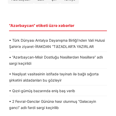
"Azərbaycan" etiketi üzrə xəbərlər
• Türk Dünyası Antalya Dayanışma Birliği’nden Vali Hulusi
Şahin’e ziyaret-İRAKDAN “TƏZADLAR”A YAZIRLAR
• “Azərbaycan-Misir Dostluğu Nəsillərdən Nəsillərə” adlı
sərgi keçirildi
• Nəqliyat vasitəsinin istifadə təyinatı ilə bağlı sığorta
şirkətini aldadanları bu gözləyir
• Qızıl-gümüş bazarında eniş baş verib
• 2 Fevral-Gənclər Gününə həsr olunmuş “Gələcəyin
gənci” adlı fərdi sərgi keçirilib