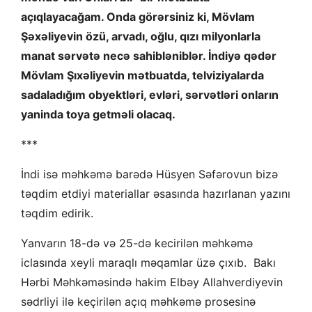
açıqlayacağam. Onda görərsiniz ki, Mövlam
Şəxəliyevin özü, arvadı, oğlu, qızı milyonlarla
manat sərvətə necə sahibləniblər. İndiyə qədər
Mövlam Şıxəliyevin mətbuatda, telviziyalarda
sadaladığım obyektləri, evləri, sərvətləri onların
yaninda toya getməli olacaq.
***
İndi isə məhkəmə barədə Hüsyen Səfərovun bizə
təqdim etdiyi materiallar əsasında hazırlanan yazını
təqdim edirik.
Yanvarın 18-də və 25-də kecirilən məhkəmə
iclasında xeyli maraqlı məqamlar üzə çıxıb. Bakı
Hərbi Məhkəməsində hakim Elbəy Allahverdiyevin
sədrliyi ilə keçirilən açıq məhkəmə prosesinə