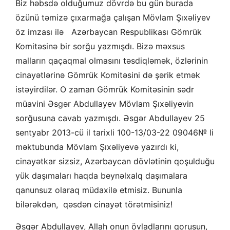
Biz həbsdə olduğumuz dövrdə bu gün burada
özünü təmizə çıxarmağa çalışan Mövlam Şıxəliyev
öz imzası ilə Azərbaycan Respublikası Gömrük
Komitəsinə bir sorğu yazmışdı. Bizə məxsus
malların qaçaqmal olmasını təsdiqləmək, özlərinin
cinayətlərinə Gömrük Komitəsini də şərik etmək
istəyirdilər. O zaman Gömrük Komitəsinin sədr
müavini Əsgər Abdullayev Mövlam Şıxəliyevin
sorğusuna cavab yazmışdı. Əsgər Abdullayev 25
sentyabr 2013-cü il tarixli 100-13/03-22 09046№ li
məktubunda Mövlam Şıxəliyevə yazırdı ki,
cinayətkar sizsiz, Azərbaycan dövlətinin qoşulduğu
yük daşımaları haqda beynəlxalq daşımalara
qanunsuz olaraq müdaxilə etmisiz. Bununla
bilərəkdən, qəsdən cinayət törətmisiniz!
Əsgər Abdullayev, Allah onun övladlarını qorusun,