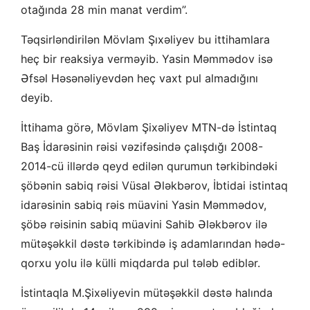
otağında 28 min manat verdim”.
Təqsirləndirilən Mövlam Şıxəliyev bu ittihamlara
heç bir reaksiya verməyib. Yasin Məmmədov isə
Əfsəl Həsənəliyevdən heç vaxt pul almadığını
deyib.
İttihama görə, Mövlam Şixəliyev MTN-də İstintaq
Baş İdarəsinin rəisi vəzifəsində çalışdığı 2008-
2014-cü illərdə qeyd edilən qurumun tərkibindəki
şöbənin sabiq rəisi Vüsal Ələkbərov, İbtidai istintaq
idarəsinin sabiq rəis müavini Yasin Məmmədov,
şöbə rəisinin sabiq müavini Sahib Ələkbərov ilə
mütəşəkkil dəstə tərkibində iş adamlarından hədə-
qorxu yolu ilə külli miqdarda pul tələb ediblər.
İstintaqla M.Şixəliyevin mütəşəkkil dəstə halında