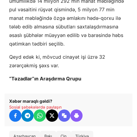
ümumilikdə 14 milyon 292 min manat məbləğində
pul vəsaitini rüşvət qismində, 5 milyon 77 min
manat məbləğində özgə əmlakını hədə-qorxu ilə
tələb edib almasına sübutları saxtalaşdırmasına
əsaslı şübhələr müəyyən edilib və barəsində həbs
qətimkan tədbiri seçilib.
Qeyd edək ki, mövcud cinayət işi üzrə 32
zərərçəkmiş şəxs var.
“Təzadlar”ın Araşdırma Qrupu
Xəbər maraqlı gəldi?
Sosial şəbəkələrdə paylaşın
Azərbaycan
Bakı
Çin
Türkiyə