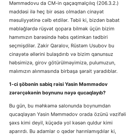
Məmmədovu da CM-in qaçaqmalçılıq (206.3.2.)
maddəsi ilə heç bir əsas olmadan cinayət
məsuliyyətinə cəlb etdilər. Təbii ki, bizdən babat
məbləğlərdə rüşvət qopara bilmək üçün bizim
hamımızın barəsində həbs qətimkan tədbiri
seçmişdilər. Zakir Qaralov, Rüstəm Usubov bu
cinayətə əllərini bulaşdırıb və bizim qanunsuz
həbsimizə, girov götürülməyimizə, pulumuzun,
malımızın alınmasında birbaşa şərait yaradıblar.
1-ci şöbənin sabiq rəisi Yasin Məmmədov
zərərçəkənin boynunu nəyə qucaqlayıb?
Bu gün, bu məhkəmə salonunda boynumdan
qucaqlayan Yasin Məmmədov orada özünü vəzifəli
şəxs kimi deyil, küçədə yol kəsən quldur kimi
aparırdı. Bu adamlar o qədər harınlamışdılar ki,