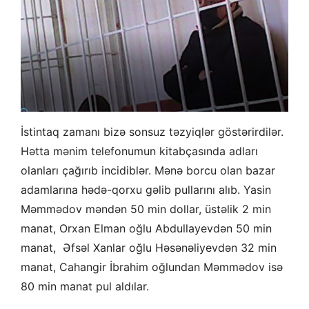
İstintaq zamanı bizə sonsuz təzyiqlər göstərirdilər.
Hətta mənim telefonumun kitabçasında adları
olanları çağırıb incidiblər. Mənə borcu olan bazar
adamlarına hədə-qorxu gəlib pullarını alıb. Yasin
Məmmədov məndən 50 min dollar, üstəlik 2 min
manat, Orxan Elman oğlu Abdullayevdən 50 min
manat, Əfsəl Xanlar oğlu Həsənəliyevdən 32 min
manat, Cahangir İbrahim oğlundan Məmmədov isə
80 min manat pul aldılar.