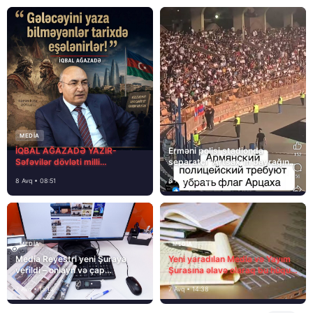
MEDİA
İQBAL AĞAZADƏ YAZIR-
Erməni polisi stadionda
Səfəvilər dövləti milli
separatçı “Artsax”ın bayrağını
dövlətdirmi?
müsadirə etdi və…
8 Avq • 08:51
8 Avq • 08:39
MEDİA
MEDİA
Media Reyestri yeni Şuraya
Yeni yaradılan Media və Yayım
verildi – onlayn və çap
Şurasına əlavə olaraq bu hüquq
mediasını nə gözləyir?
və vəzifələr də verilib
7 Avq • 15:14
7 Avq • 14:38