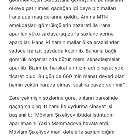
ölkəyə gətirilməsi qadağan idi deyə biz malları
İrana aparmaq qərarına gəldik. Amma MTN
əməkdaşları gömrükçülərin nəzarəti ilə İrana
aparılan yükü saxlayaraq zorla saxlanc yerinə
apardılar. Hansı ki həmin mallar ölkə ərazisindən
sadəcə tranzit qaydada keçirilib. Bununla bağlı
gömrük orqanlarında bütün rəsmi sənədləşmələr
aparılıb. Bizim bu hərəkətlərimizin adı cinayət yox,
ticarət olub. Bu gün də 660 min manat dəyəri olan
həmin yükün harada olması sualına cavab verilmir”.
Zərərçəkmişin sözlərinə görə, onların barəsində
qaçaqmalçılıq ittihamı ilə uydurma cinayət işi
başlanılıb: “Mövlam Şıxəliyev ibtidai istintaqın
aparılmasını Yasin Məmmədova həvalə etdi.
Mövlam Şıxəliyev məni dəfələrlə saxlanıldığım