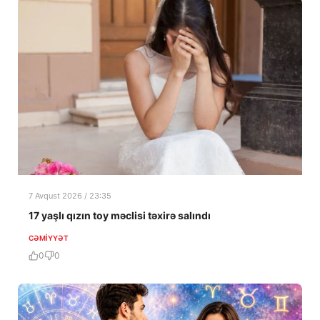
7 Avqust 2026 / 23:35
17 yaşlı qızın toy məclisi təxirə salındı
CƏMIYYƏT
0
0