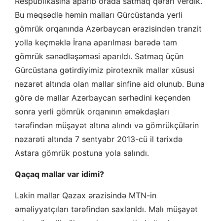
Respublikasına aparıb orada satmaq qərarı verdik.
Bu məqsədlə həmin malları Gürcüstanda yerli
gömrük orqanında Azərbaycan ərazisindən tranzit
yolla keçməklə İrana aparılması barədə tam
gömrük sənədləşəməsi aparıldı. Satmaq üçün
Gürcüstana gətirdiyimiz pirotexnik mallar xüsusi
nəzarət altında olan mallar sinfinə aid olunub. Buna
görə də mallar Azərbaycan sərhədini keçəndən
sonra yerli gömrük orqanının əməkdaşları
tərəfindən müşayət altına alındı və gömrükçülərin
nəzarəti altında 7 sentyabr 2013-cü il tarixdə
Astara gömrük postuna yola salındı.
Qaçaq mallar var idimi?
Lakin mallar Qazax ərazisində MTN-in
əməliyyatçıları tərəfindən saxlanldı. Malı müşayət