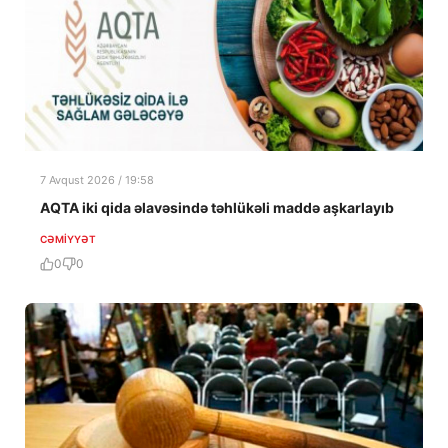
7 Avqust 2026 / 19:58
AQTA iki qida əlavəsində təhlükəli maddə aşkarlayıb
CƏMIYYƏT
0
0