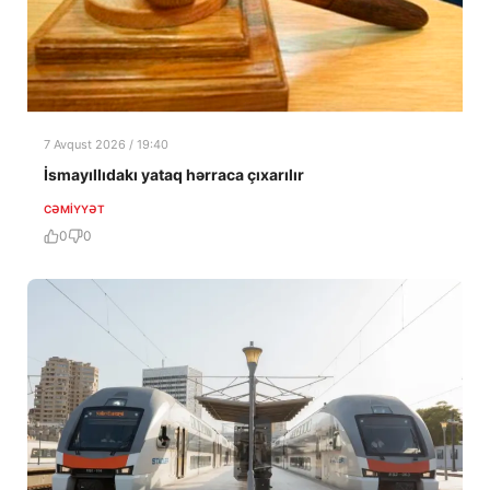
7 Avqust 2026 / 19:40
İsmayıllıdakı yataq hərraca çıxarılır
CƏMIYYƏT
0
0