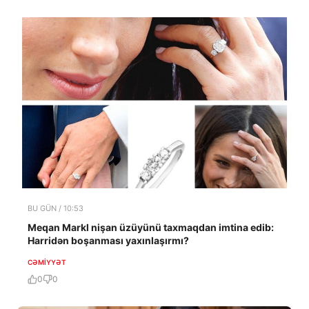
BU GÜN / 10:53
Meqan Markl nişan üzüyünü taxmaqdan imtina edib:
Harridən boşanması yaxınlaşırmı?
CƏMIYYƏT
0
0