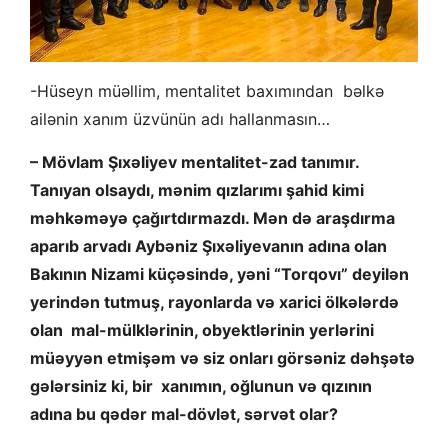
-Hüseyn müəllim, mentalitet baxımından bəlkə
ailənin xanım üzvünün adı hallanmasın…
– Mövlam Şıxəliyev mentalitet-zad tanımır.
Tanıyan olsaydı, mənim qızlarımı şahid kimi
məhkəməyə çağırtdırmazdı. Mən də araşdırma
aparıb arvadı Aybəniz Şıxəliyevanın adına olan
Bakının Nizami küçəsində, yəni “Torqovı” deyilən
yerindən tutmuş, rayonlarda və xarici ölkələrdə
olan mal-mülklərinin, obyektlərinin yerlərini
müəyyən etmişəm və siz onları görsəniz dəhşətə
gələrsiniz ki, bir xanımın, oğlunun və qızının
adına bu qədər mal-dövlət, sərvət olar?