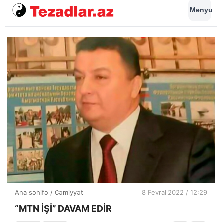
Menyu
Ana səhifə
/
Cəmiyyət
8 Fevral 2022 / 12:29
“MTN İŞİ” DAVAM EDİR