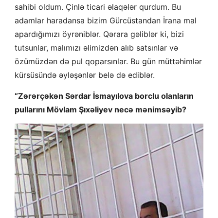
sahibi oldum. Çinlə ticari əlaqələr qurdum. Bu
adamlar haradansa bizim Gürcüstandan İrana mal
apardığımızı öyrəniblər. Qərara gəliblər ki, bizi
tutsunlar, malımızı əlimizdən alıb satsınlar və
özümüzdən də pul qoparsınlar. Bu gün müttəhimlər
kürsüsündə əyləşənlər belə də ediblər.
“Zərərçəkən Sərdar İsmayılova borclu olanların
pullarını Mövlam Şıxəliyev necə mənimsəyib?