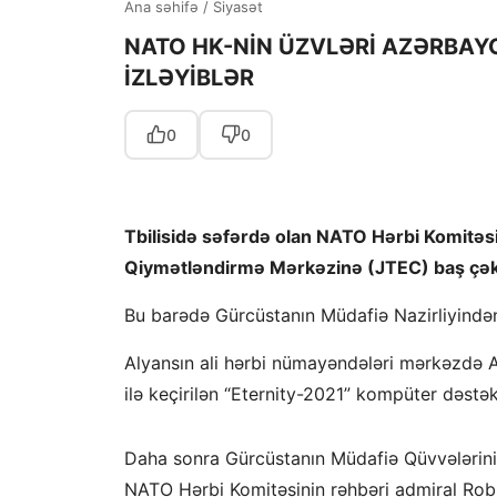
Ana səhifə
/
Siyasət
NATO HK-NİN ÜZVLƏRİ AZƏRBAY
İZLƏYİBLƏR
0
0
Tbilisidə səfərdə olan NATO Hərbi Komitəs
Qiymətləndirmə Mərkəzinə (JTEC) baş çəki
Bu barədə Gürcüstanın Müdafiə Nazirliyindən b
Alyansın ali hərbi nümayəndələri mərkəzdə Az
ilə keçirilən “Eternity-2021” kompüter dəstə
Daha sonra Gürcüstanın Müdafiə Qüvvələrinin
NATO Hərbi Komitəsinin rəhbəri admiral Rob 