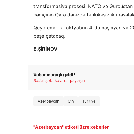
transformasiya prosesi, NATO və Gürcüstan 
həmçinin Qara dənizdə təhlükəsizlik məsələlə
Qeyd edək ki, oktyabrın 4-də başlayan və 200
başa çatacaq.
E.ŞİRİNOV
Xəbər maraqlı gəldi?
Sosial şəbəkələrdə paylaşın
Azərbaycan
Çin
Türkiyə
"Azərbaycan" etiketi üzrə xəbərlər