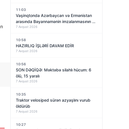
11:03
Vaşinqtonda Azərbaycan və Ermənistan
arasında Bəyannamənin imzalanmasının bir
ün
7 Avqust 2026
ili olacaq – nəyə nail olundu?
10:58
HAZIRLIQ İŞLƏRİ DAVAM EDİR
7 Avqust 2026
10:56
SON DƏQİQƏ: Məktəbə silahlı hücum: 6
ölü, 15 yaralı
7 Avqust 2026
10:35
Traktor velosiped sürən azyaşlını vurub
öldürüb
7 Avqust 2026
10:27