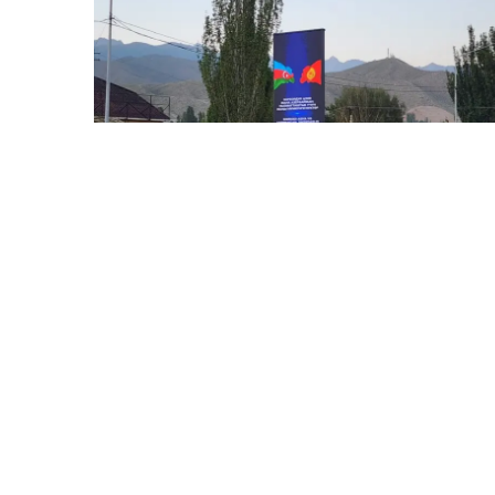
30 İyl / 23:10
Prezident İlham Əliyevin səfəri ilə əlaqədar
Çolpon-Atada xüsusi bannerlər yerləşdirildi
SIYASƏT
0
0