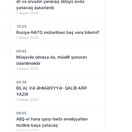
Ər və arvadın yanaraq öldüyü evdə
yanacaq aşkarlanıb
7 Avqust 2026
10:25
Rusiya–NATO müharibəsi baş verə bilərmi?
7 Avqust 2026
09:45
Müqavilə olmasa da, müəllif qonorarı
ödənilməlidir
7 Avqust 2026
09:26
BİLAL VƏ ƏHMƏDİYYƏ- QALİB ARİF
YAZIR
7 Avqust 2026
09:05
ABŞ-ın İrana qarşı hərbi əməliyyatları
tezliklə başa çatacaq
7 Avqust 2026