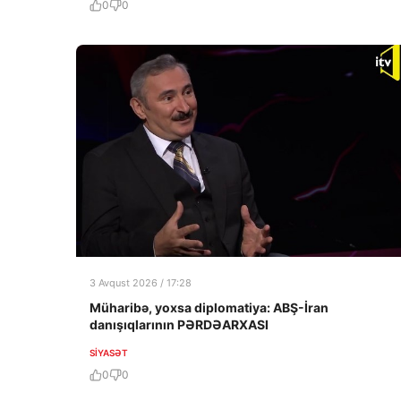
0
0
3 Avqust 2026 / 17:28
Müharibə, yoxsa diplomatiya: ABŞ-İran
danışıqlarının PƏRDƏARXASI
SIYASƏT
0
0