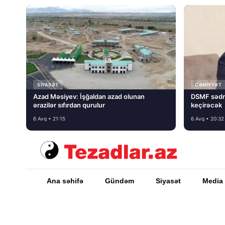
SIYASƏT
CƏMIYYƏT
Azad Məsiyev: İşğaldan azad olunan
DSMF sədr
ərazilər sıfırdan qurulur
keçirəcək
6 Avq • 21:15
6 Avq • 20:32
Ana səhifə
Gündəm
Siyasət
Media