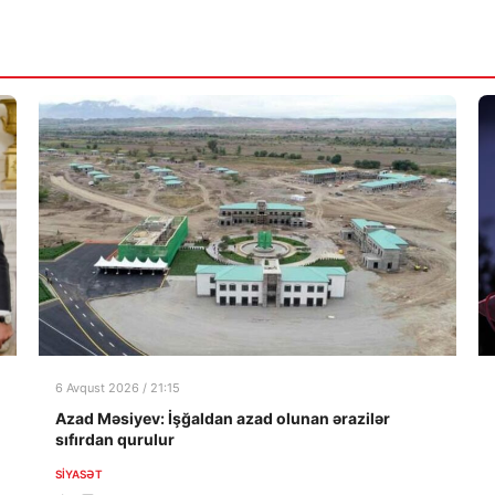
6 Avqust 2026 / 21:15
Azad Məsiyev: İşğaldan azad olunan ərazilər
sıfırdan qurulur
SIYASƏT