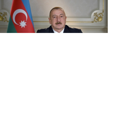
30 İyl / 16:42
Prezident İlham Əliyev Qırğızıstana dövlət səfərinə
gəlib
SIYASƏT
0
0