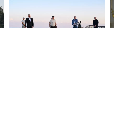
30 İyl / 22:14
İlham Əliyev Çolpon-Atada Qolf Klubun açılışında
iştirak edib
SIYASƏT
0
0