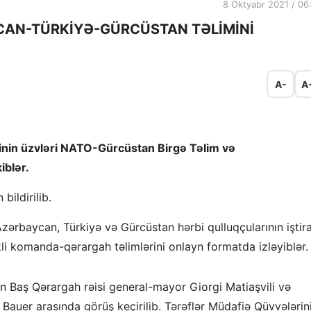
8 Oktyabr 2021 / 06
CAN-TÜRKİYƏ-GÜRCÜSTAN TƏLİMİNİ
A-
A
inin üzvləri NATO-Gürcüstan Birgə Təlim və
blər.
ildirilib.
ərbaycan, Türkiyə və Gürcüstan hərbi qulluqçularının iştira
kli komanda-qərargah təlimlərini onlayn formatda izləyiblər.
 Baş Qərargah rəisi general-mayor Giorgi Matiaşvili və
Bauer arasında görüş keçirilib. Tərəflər Müdafiə Qüvvələrin