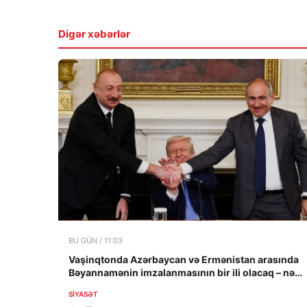
Digər xəbərlər
BU GÜN / 11:03
Vaşinqtonda Azərbaycan və Ermənistan arasında
Bəyannamənin imzalanmasının bir ili olacaq – nəyə
nail olundu?
SIYASƏT