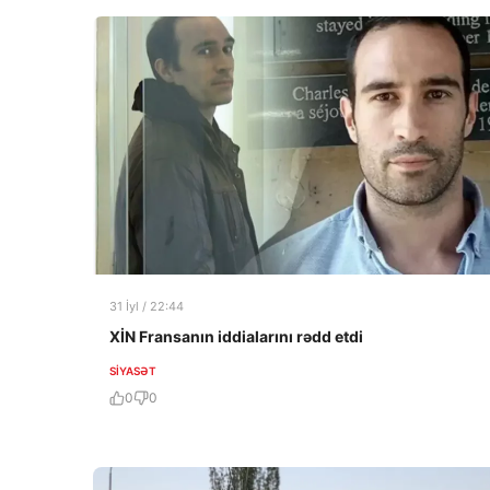
31 İyl / 22:44
XİN Fransanın iddialarını rədd etdi
SIYASƏT
0
0