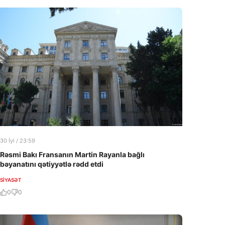
30 İyl / 23:59
Rəsmi Bakı Fransanın Martin Rayanla bağlı
bəyanatını qətiyyətlə rədd etdi
SIYASƏT
0
0