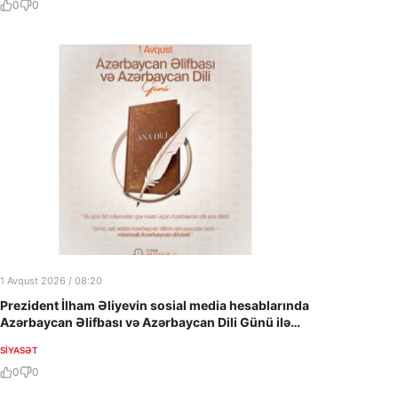
0
0
1 Avqust 2026 / 08:20
Prezident İlham Əliyevin sosial media hesablarında
Azərbaycan Əlifbası və Azərbaycan Dili Günü ilə
bağlı paylaşım edilib
SIYASƏT
0
0