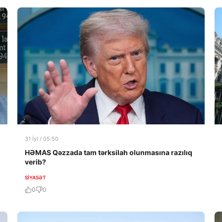
31 İyl / 05:50
HƏMAS Qəzzada tam tərksilah olunmasına razılıq
verib?
SIYASƏT
0
0