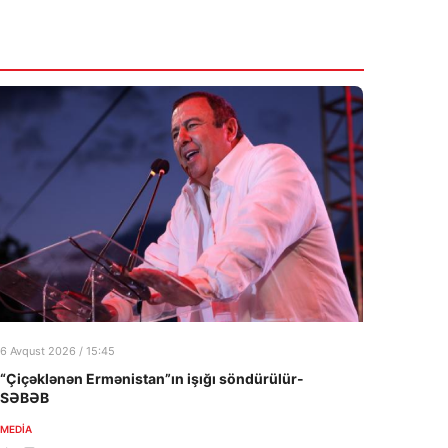
08:44
Rusiya Qara dənizdə gəmilərə zərbələr
endirib
7 Avqust 2026
08:34
İran Hörmüz boğazında ABŞ-nin hərbi
hədəflərinə zərbə endirib
7 Avqust 2026
6 Avqust 2026 / 15:45
“Çiçəklənən Ermənistan”ın işığı söndürülür-
SƏBƏB
MEDİA