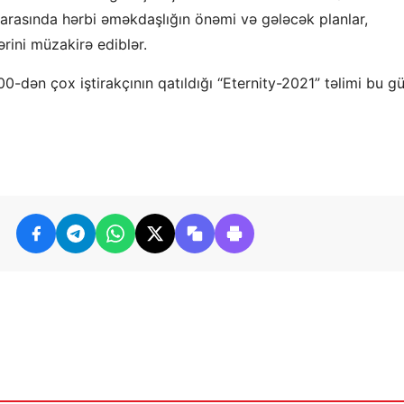
arasında hərbi əməkdaşlığın önəmi və gələcək planlar,
rini müzakirə ediblər.
-dən çox iştirakçının qatıldığı “Eternity-2021” təlimi bu g