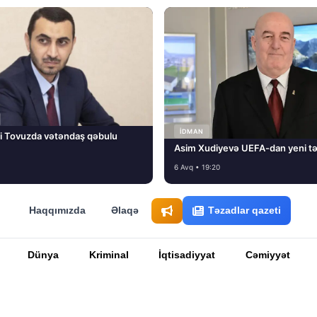
İDMAN
i Tovuzda vətəndaş qəbulu
Asim Xudiyevə UEFA-dan yeni tə
6 Avq • 19:20
Haqqımızda
Əlaqə
Təzadlar qazeti
Dünya
Kriminal
İqtisadiyyat
Cəmiyyət