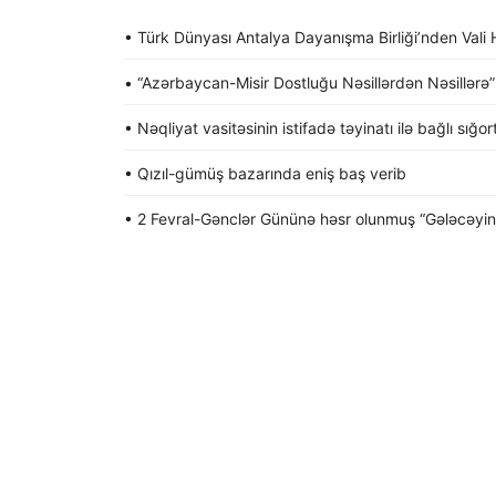
• Türk Dünyası Antalya Dayanışma Birliği’nden Va
• “Azərbaycan-Misir Dostluğu Nəsillərdən Nəsillərə” a
• Nəqliyat vasitəsinin istifadə təyinatı ilə bağlı sığo
• Qızıl-gümüş bazarında eniş baş verib
• 2 Fevral-Gənclər Gününə həsr olunmuş “Gələcəyin gə