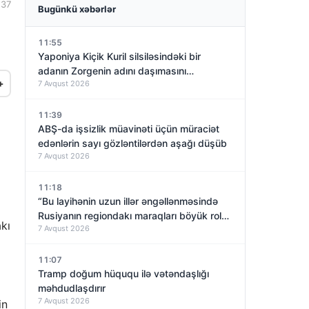
:37
Bugünkü xəbərlər
11:55
Yaponiya Kiçik Kuril silsiləsindəki bir
adanın Zorgenin adını daşımasını
+
7 Avqust 2026
araşdıracaq
11:39
ABŞ-da işsizlik müavinəti üçün müraciət
edənlərin sayı gözləntilərdən aşağı düşüb
7 Avqust 2026
11:18
“Bu layihənin uzun illər əngəllənməsində
Rusiyanın regiondakı maraqları böyük rol
kı
7 Avqust 2026
oynayıb”
11:07
Tramp doğum hüququ ilə vətəndaşlığı
məhdudlaşdırır
7 Avqust 2026
in