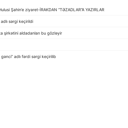
li Hulusi Şahin’e ziyaret-İRAKDAN “TƏZADLAR”A YAZIRLAR
dlı sərgi keçirildi
rta şirkətini aldadanları bu gözləyir
nci” adlı fərdi sərgi keçirilib