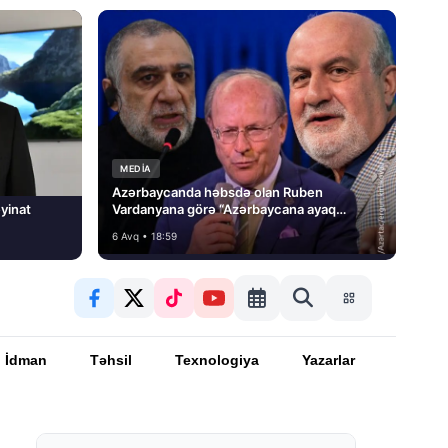
MEDİA
Azərbaycanda həbsdə olan Ruben
yinat
Vardanyana görə “Azərbaycana ayaq
basmayacağını” dedi və…
6 Avq • 18:59
İdman
Təhsil
Texnologiya
Yazarlar