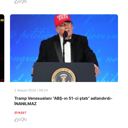
0
0
2 Avqust 2026 / 08:24
Tramp Venesuelanı “ABŞ-ın 51-ci ştatı” adlandırdı-
İNANILMAZ
SIYASƏT
0
0