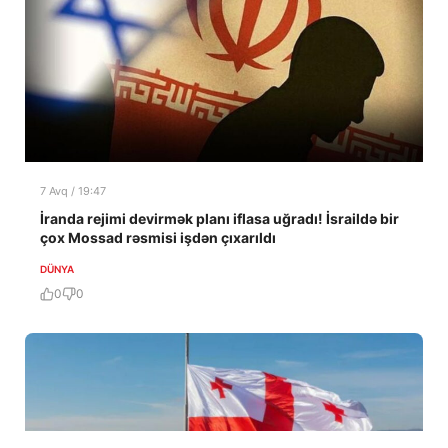
7 Avq / 19:47
İranda rejimi devirmək planı iflasa uğradı! İsraildə bir
çox Mossad rəsmisi işdən çıxarıldı
DÜNYA
0
0