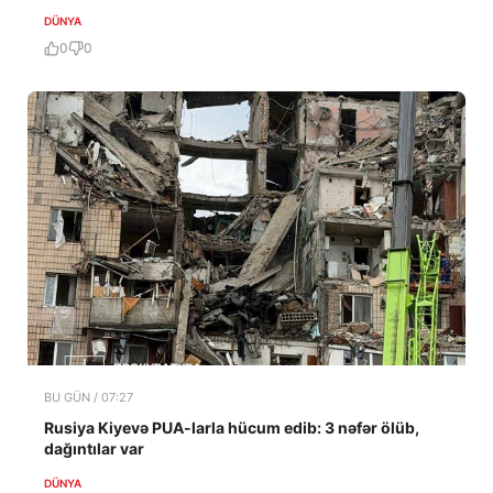
DÜNYA
0
0
BU GÜN / 07:27
Rusiya Kiyevə PUA-larla hücum edib: 3 nəfər ölüb,
dağıntılar var
DÜNYA