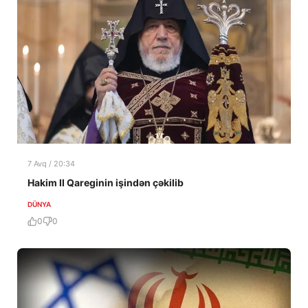
7 Avq / 20:34
Hakim II Qareginin işindən çəkilib
DÜNYA
0
0