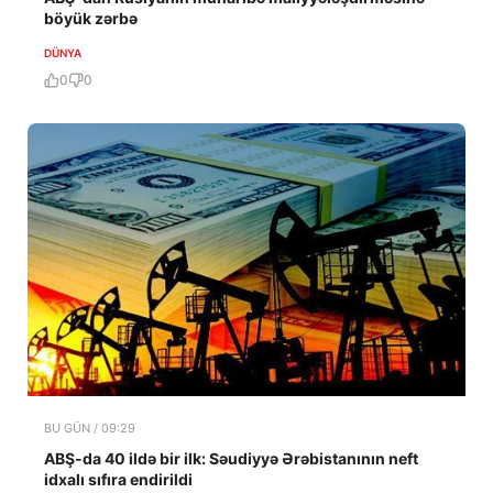
böyük zərbə
DÜNYA
0
0
BU GÜN / 09:29
ABŞ-da 40 ildə bir ilk: Səudiyyə Ərəbistanının neft
idxalı sıfıra endirildi