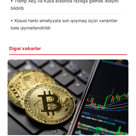
• Tramp ABŞ və Kuba arasında razılığa gəlmək istəyini
bildirib
• Xüsusi hərbi əməliyyata son qoymaq üçün variantlar
belə qiymətləndirildi
Digər xəbərlər