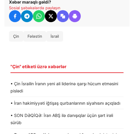
Xəbər maraqlı gəldi?
Sosial şəbəkələrdə paylaşın
Çin
Fələstin
İsrail
"Çin" etiketi üzrə xəbərlər
• Çin İsrailin İranın yeni ali liderinə qarşı hücum etməsini
pislədi
• İran hakimiyyəti iğtişaş qurbanlarının siyahısını açıqladı
• SON DƏQİQƏ: İran ABŞ ilə danışıqlar üçün şərt irəli
sürüb