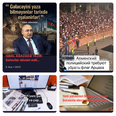
MEDİA
İQBAL AĞAZADƏ YAZIR-
Erməni polisi stadionda
Səfəvilər dövləti milli
separatçı “Artsax”ın bayrağını
dövlətdirmi?
müsadirə etdi və…
8 Avq • 08:51
8 Avq • 08:39
MEDİA
MEDİA
Media Reyestri yeni Şuraya
Yeni yaradılan Media və Yayım
verildi – onlayn və çap
Şurasına əlavə olaraq bu hüquq
mediasını nə gözləyir?
və vəzifələr də verilib
7 Avq • 15:14
7 Avq • 14:38