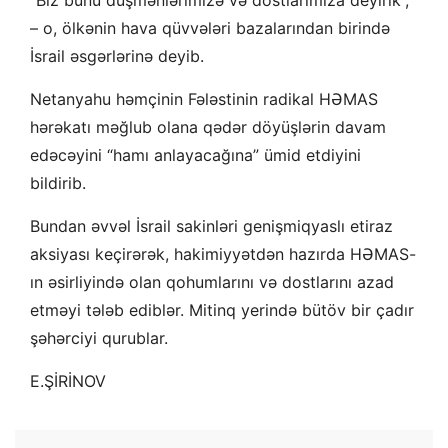
“Biz bunu düşmənlərimizə və dostlarımıza deyirik”,
– o, ölkənin hava qüvvələri bazalarından birində
İsrail əsgərlərinə deyib.
Netanyahu həmçinin Fələstinin radikal HƏMAS
hərəkatı məğlub olana qədər döyüşlərin davam
edəcəyini “hamı anlayacağına” ümid etdiyini
bildirib.
Bundan əvvəl İsrail sakinləri genişmiqyaslı etiraz
aksiyası keçirərək, hakimiyyətdən hazırda HƏMAS-
ın əsirliyində olan qohumlarını və dostlarını azad
etməyi tələb ediblər. Mitinq yerində bütöv bir çadır
şəhərciyi qurublar.
E.ŞİRİNOV