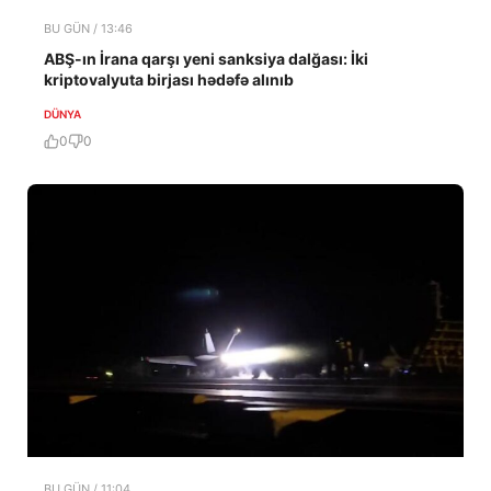
BU GÜN / 13:46
ABŞ-ın İrana qarşı yeni sanksiya dalğası: İki
kriptovalyuta birjası hədəfə alınıb
DÜNYA
0
0
BU GÜN / 11:04