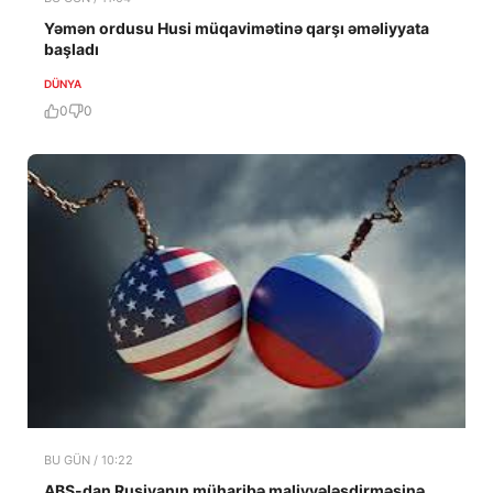
Yəmən ordusu Husi müqavimətinə qarşı əməliyyata
başladı
DÜNYA
0
0
BU GÜN / 10:22
ABŞ-dan Rusiyanın müharibə maliyyələşdirməsinə