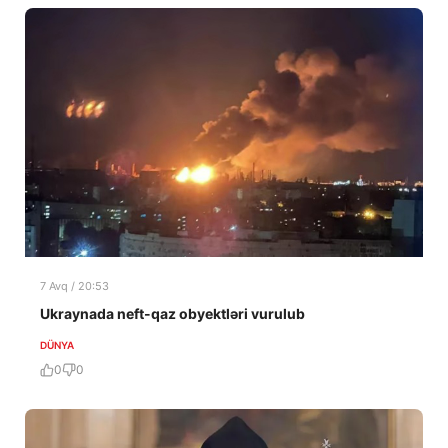
7 Avq / 20:53
Ukraynada neft-qaz obyektləri vurulub
DÜNYA
0
0