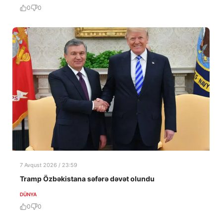
0
0
7 Avqust 2026 / 23:59
Tramp Özbəkistana səfərə dəvət olundu
DÜNYA
0
0