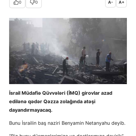
0
0
A-
A+
İsrail Müdafiə Qüvvələri (İMQ) girovlar azad
edilənə qədər Qəzza zolağında atəşi
dayandırmayacaq.
Bunu İsrailin baş naziri Benyamin Netanyahu deyib.