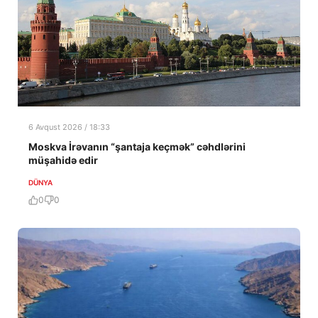
6 Avqust 2026 / 18:33
Moskva İrəvanın “şantaja keçmək” cəhdlərini
müşahidə edir
DÜNYA
0
0