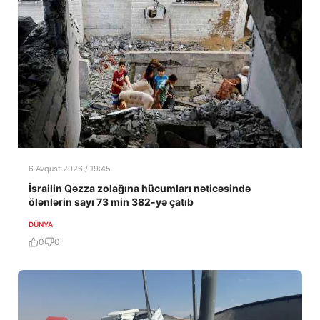
6 Avqust 2026 / 19:45
İsrailin Qəzza zolağına hücumları nəticəsində
ölənlərin sayı 73 min 382-yə çatıb
DÜNYA
0
0