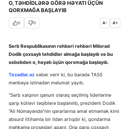
O, TƏHDİDLƏRƏ GÖRƏ HƏYATI ÜÇÜN
QORXMAĞA BAŞLAYIB
0
0
A-
A+
Serb Respublikasının rəhbəri rəhbəri Milorad
Dodik çoxsaylı təhdidlər almağa başlayıb və bu
səbəbdən o, həyatı üçün qorxmağa başlayıb.
Tezadlar.az
xəbər verir ki, bu barədə TASS
mənbəyə istinadən məlumat yayıb.
“Serb xalqının qanuni olaraq seçilmiş liderlərinə
qarşı kütləvi təqiblərə başlanılıb, prezident Dodik
“Ali Nümayəndə”nin qərarlarına əməl etməmək kimi
absurd ittihamla bir ildən artıqdır ki, qondarma
məhkəmə prosesləri aparır. Ona qarşı çoxsaylı