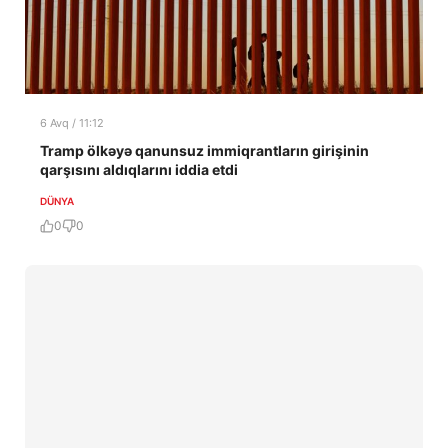
6 Avq / 11:12
Tramp ölkəyə qanunsuz immiqrantların girişinin
qarşısını aldıqlarını iddia etdi
DÜNYA
0
0