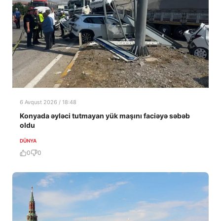
6 Avqust 2026 / 18:48
Konyada əyləci tutmayan yük maşını faciəyə səbəb
oldu
DÜNYA
0
0