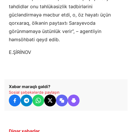
təhdidlər onu təhlükəsizlik tədbirlərini
gücləndirməyə məcbur etdi, o, öz həyatı üçün
qorxaraq, ölkənin paytaxtı Sarayevoda
görünməməyə üstünlük verir”, – agentliyin
həmsöhbəti qeyd edib.
E.ŞİRİNOV
Xəbər maraqlı gəldi?
Sosial şəbəkələrdə paylaşın
Digər xəbərlər