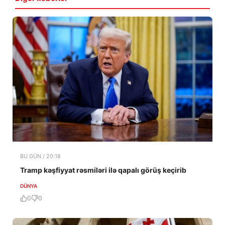
BU GÜN / 20:18
Tramp kəşfiyyat rəsmiləri ilə qapalı görüş keçirib
DÜNYA
0
0