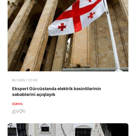
BU GÜN / 20:09
Ekspert Gürcüstanda elektrik kəsintilərinin
səbəblərini açıqlayıb
DÜNYA
0
0