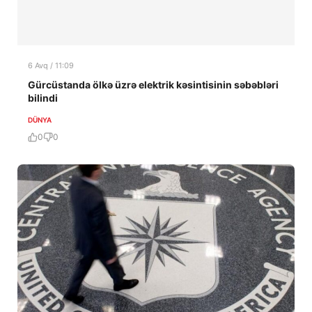
6 Avq / 11:09
Gürcüstanda ölkə üzrə elektrik kəsintisinin səbəbləri
bilindi
DÜNYA
0
0