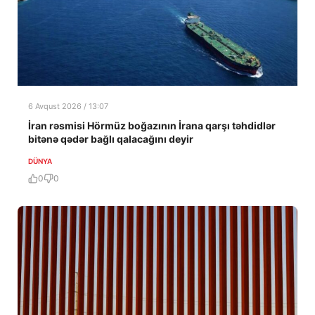
6 Avqust 2026 / 13:07
İran rəsmisi Hörmüz boğazının İrana qarşı təhdidlər
bitənə qədər bağlı qalacağını deyir
DÜNYA
0
0