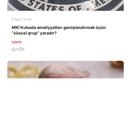
6 Avq / 10:33
MKİ Kubada əməliyyatları genişləndirmək üçün
“xüsusi qrup” yaradır?
DÜNYA
0
0