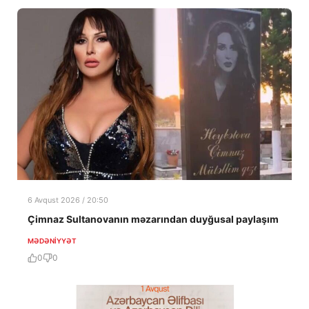
6 Avqust 2026 / 20:50
Çimnaz Sultanovanın məzarından duyğusal paylaşım
MƏDƏNIYYƏT
0
0