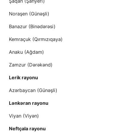
Şaqah (Şahyeri)
Noraşen (Günəşli)
Banazur (Binədərəsi)
Kemraçuk (Qırmızıqaya)
Anaku (Ağdam)
Zamzur (Dərəkənd)
Lerik rayonu
Azərbaycan (Günəşli)
Lənkəran rayonu
Viyan (Viyən)
Neftçala rayonu