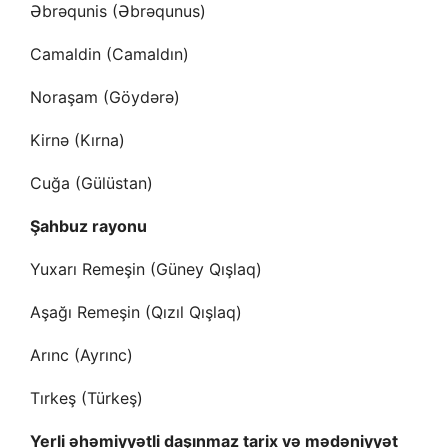
Əbrəqunis (Əbrəqunus)
Camaldin (Camaldın)
Noraşam (Göydərə)
Kirnə (Kırna)
Cuğa (Gülüstan)
Şahbuz rayonu
Yuxarı Remeşin (Güney Qışlaq)
Aşağı Remeşin (Qızıl Qışlaq)
Arınc (Ayrınc)
Tırkeş (Türkeş)
Yerli əhəmiyyətli daşınmaz tarix və mədəniyyət