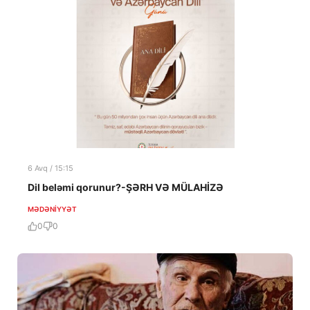
6 Avq / 15:15
Dil beləmi qorunur?-ŞƏRH VƏ MÜLAHİZƏ
MƏDƏNIYYƏT
0
0