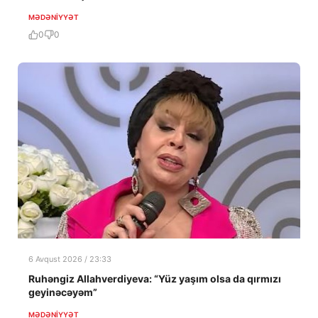
MƏDƏNIYYƏT
0
0
6 Avqust 2026 / 23:33
Ruhəngiz Allahverdiyeva: “Yüz yaşım olsa da qırmızı
geyinəcəyəm”
MƏDƏNIYYƏT