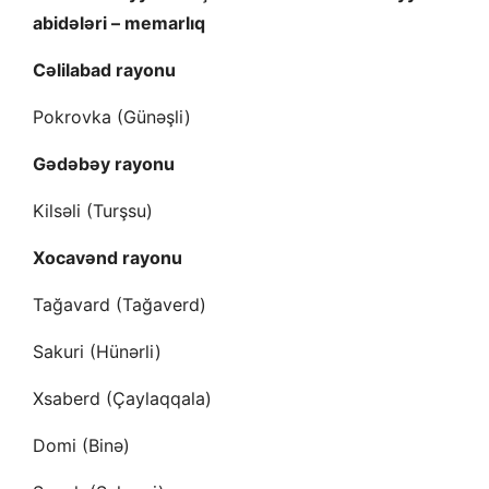
abidələri – memarlıq
Cəlilabad rayonu
Pokrovka (Günəşli)
Gədəbəy rayonu
Kilsəli (Turşsu)
Xocavənd rayonu
Tağavard (Tağaverd)
Sakuri (Hünərli)
Xsaberd (Çaylaqqala)
Domi (Binə)