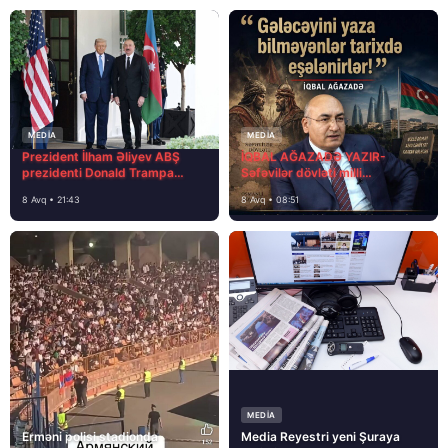
MEDİA
MEDİA
Prezident İlham Əliyev ABŞ
İQBAL AĞAZADƏ YAZIR-
prezidenti Donald Trampa
Səfəvilər dövləti milli
məktubunda yazıb ki…
dövlətdirmi?
8 Avq • 21:43
8 Avq • 08:51
MEDİA
Erməni polisi stadionda
Media Reyestri yeni Şuraya