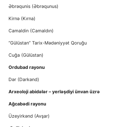
Əbrəqunis (Əbrəqunus)
Kirnə (Kırna)
Camaldin (Camaldın)
“Gülüstan” Tarix-Mədəniyyət Qoruğu
Cuğa (Gülüstan)
Ordubad rayonu
Dər (Darkənd)
Arxeoloji abidələr – yerləşdiyi ünvan üzrə
Ağcabədi rayonu
Üzeyirkənd (Avşar)