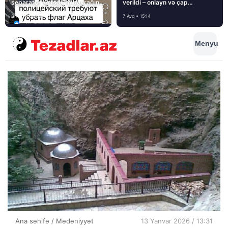
separatçı “Artsax”ın bayrağını
verildi – onlayn və çap
müsadirə etdi və…
mediasını nə gözləyir?
8 Avq • 08:39
7 Avq • 15:14
Menyu
Ana səhifə
/
Mədəniyyət
13 Yanvar 2026 / 13:31