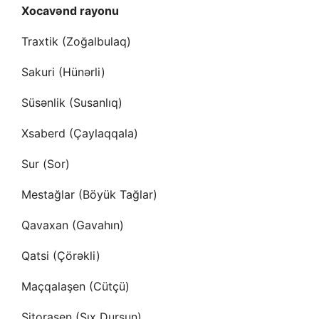
Xocavənd rayonu
Traxtik (Zoğalbulaq)
Sakuri (Hünərli)
Süsənlik (Susanlıq)
Xsaberd (Çaylaqqala)
Sur (Sor)
Mestağlar (Böyük Tağlar)
Qavaxan (Gavahın)
Qatsi (Çörəkli)
Maçqalaşen (Cütçü)
Sitoraşen (Şıx Dursun)