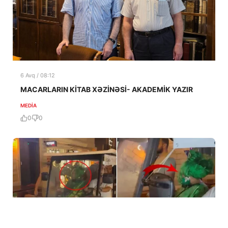
6 Avq / 08:12
MACARLARIN KİTAB XƏZİNƏSİ- AKADEMİK YAZIR
MEDİA
0
0