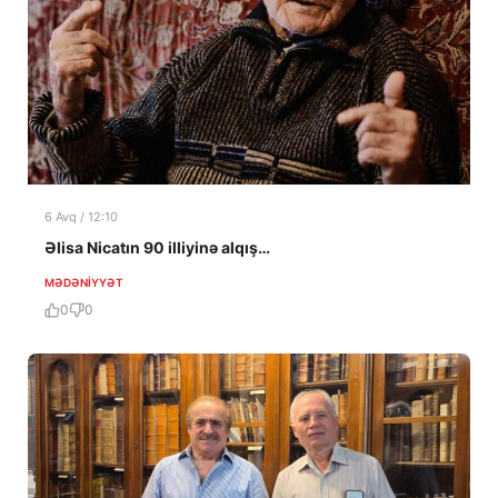
6 Avq / 12:10
Əlisa Nicatın 90 illiyinə alqış…
MƏDƏNIYYƏT
0
0