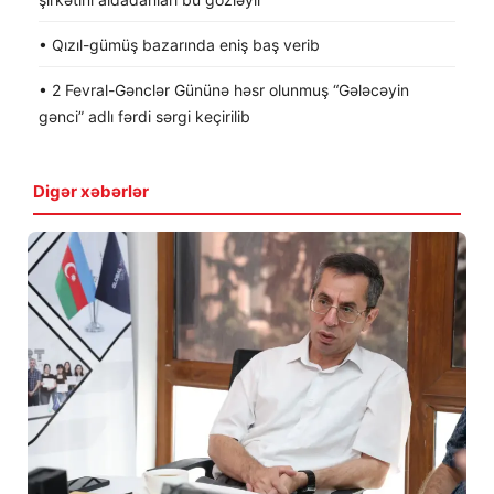
• Qızıl-gümüş bazarında eniş baş verib
• 2 Fevral-Gənclər Gününə həsr olunmuş “Gələcəyin
gənci” adlı fərdi sərgi keçirilib
Digər xəbərlər