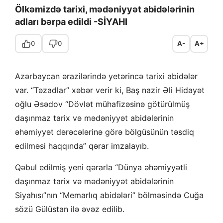
Ölkəmizdə tarixi, mədəniyyət abidələrinin
adları bərpa edildi -SİYAHI
0
0
A-
A+
Azərbaycan ərazilərində yetərincə tarixi abidələr
var. “Təzadlar” xəbər verir ki, Baş nazir Əli Hidayət
oğlu Əsədov “Dövlət mühafizəsinə götürülmüş
daşınmaz tarix və mədəniyyət abidələrinin
əhəmiyyət dərəcələrinə görə bölgüsünün təsdiq
edilməsi haqqında” qərar imzalayıb.
Qəbul edilmiş yeni qərarla “Dünya əhəmiyyətli
daşınmaz tarix və mədəniyyət abidələrinin
Siyahısı”nın “Memarlıq abidələri” bölməsində Cuğa
sözü Gülüstan ilə əvəz edilib.