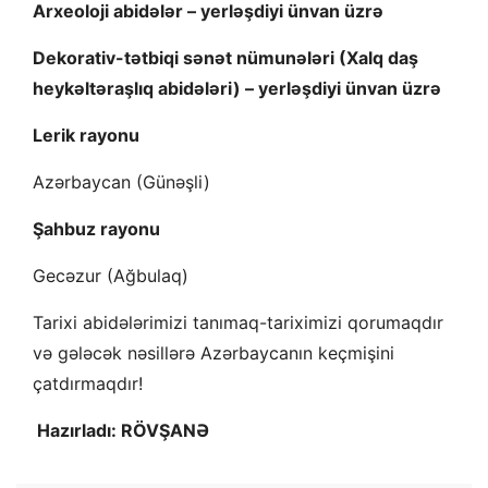
Arxeoloji abidələr – yerləşdiyi ünvan üzrə
Dekorativ-tətbiqi sənət nümunələri (Xalq daş
heykəltəraşlıq abidələri) – yerləşdiyi ünvan üzrə
Lerik rayonu
Azərbaycan (Günəşli)
Şahbuz rayonu
Gecəzur (Ağbulaq)
Tarixi abidələrimizi tanımaq-tariximizi qorumaqdır
və gələcək nəsillərə Azərbaycanın keçmişini
çatdırmaqdır!
Hazırladı: RÖVŞANƏ