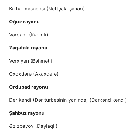
Kultuk qəsəbəsi (Neftçala şəhəri)
Oğuz rayonu
Vardanlı (Kərimli)
Zaqatala rayonu
Verxiyan (Bəhmətli)
Oxoxdərə (Axaxdərə)
Ordubad rayonu
Dər kəndi (Dər türbəsinin yanında) (Darkənd kəndi)
Şahbuz rayonu
Əzizbəyov (Daylaqlı)