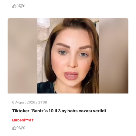
0
0
6 Avqust 2026 / 21:08
Tiktoker “Bəniz”ə 10 il 3 ay həbs cəzası verildi
MƏDƏNIYYƏT
0
0