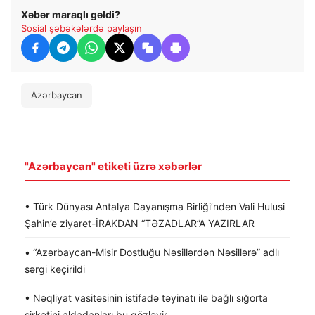
Xəbər maraqlı gəldi?
Sosial şəbəkələrdə paylaşın
Azərbaycan
"Azərbaycan" etiketi üzrə xəbərlər
• Türk Dünyası Antalya Dayanışma Birliği’nden Vali Hulusi
Şahin’e ziyaret-İRAKDAN “TƏZADLAR”A YAZIRLAR
• “Azərbaycan-Misir Dostluğu Nəsillərdən Nəsillərə” adlı
sərgi keçirildi
• Nəqliyat vasitəsinin istifadə təyinatı ilə bağlı sığorta
şirkətini aldadanları bu gözləyir