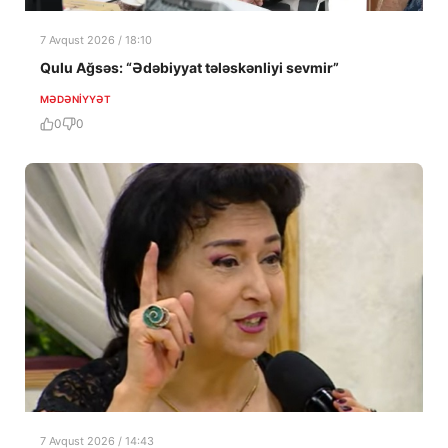
7 Avqust 2026 / 18:10
Qulu Ağsəs: “Ədəbiyyat tələskənliyi sevmir”
MƏDƏNIYYƏT
0
0
7 Avqust 2026 / 14:43