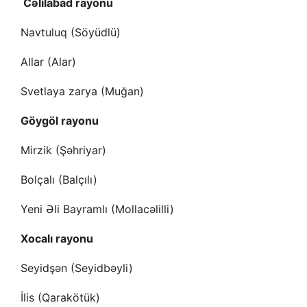
Cəlilabad rayonu
Navtuluq (Söyüdlü)
Allar (Alar)
Svetlaya zarya (Muğan)
Göygöl rayonu
Mirzik (Şəhriyar)
Bolçalı (Balçılı)
Yeni Əli Bayramlı (Mollacəlilli)
Xocalı rayonu
Seyidşən (Seyidbəyli)
İlis (Qarakötük)