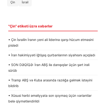
Çin
İsrail
"Çin" etiketi üzrə xəbərlər
• Çin İsrailin İranın yeni ali liderinə qarşı hücum etməsini
pislədi
• İran hakimiyyəti iğtişaş qurbanlarının siyahısını açıqladı
• SON DƏQİQƏ: İran ABŞ ilə danışıqlar üçün şərt irəli
sürüb
• Tramp ABŞ və Kuba arasında razılığa gəlmək istəyini
bildirib
• Xüsusi hərbi əməliyyata son qoymaq üçün variantlar
belə qiymətləndirildi