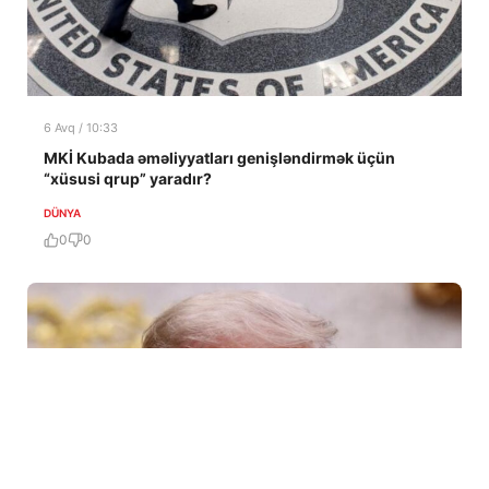
6 Avq / 10:33
MKİ Kubada əməliyyatları genişləndirmək üçün
“xüsusi qrup” yaradır?
DÜNYA
0
0