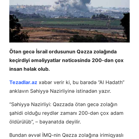
Ötən gecə İsrail ordusunun Qəzza zolağında
keçirdiyi əməliyyatlar nəticəsində 200-dən çox
insan həlak olub.
Tezadlar.az
xəbər verir ki, bu barədə “Al Hadath”
anklavın Səhiyyə Nazirliyinə istinadən yazır.
“Səhiyyə Nazirliyi: Qəzzada ötən gecə zolağın
şahidi olduğu reydlər zamanı 200-dən çox adam
öldürülüb”, – bəyanatda deyilir.
Bundan əvvəl İMQ-nin Qəzza zolağına irimiqyaslı