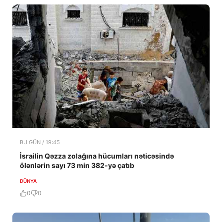
BU GÜN / 19:45
İsrailin Qəzza zolağına hücumları nəticəsində
ölənlərin sayı 73 min 382-yə çatıb
DÜNYA
0
0