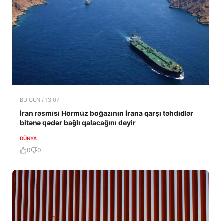
BU GÜN / 13:07
İran rəsmisi Hörmüz boğazının İrana qarşı təhdidlər
bitənə qədər bağlı qalacağını deyir
DÜNYA
0
0