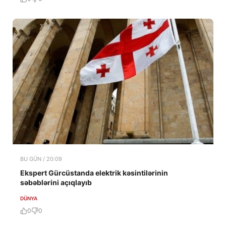
BU GÜN / 20:09
Ekspert Gürcüstanda elektrik kəsintilərinin
səbəblərini açıqlayıb
DÜNYA
0
0