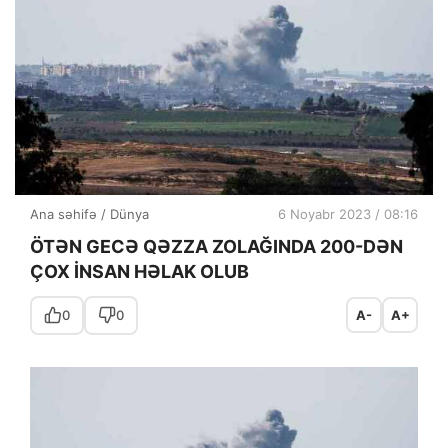
Ana səhifə
/
Dünya
6 Noyabr 2023 / 08:16
ÖTƏN GECƏ QƏZZA ZOLAĞINDA 200-DƏN
ÇOX İNSAN HƏLAK OLUB
0
0
A-
A+