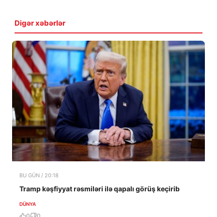
Digər xəbərlər
BU GÜN / 20:18
Tramp kəşfiyyat rəsmiləri ilə qapalı görüş keçirib
DÜNYA
0
0