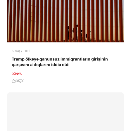
6 Avq / 11:12
Tramp ölkəyə qanunsuz immiqrantların girişinin
qarşısını aldıqlarını iddia etdi
DÜNYA
0
0