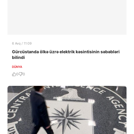
6 Avq / 11:09
Gürcüstanda ölkə üzrə elektrik kəsintisinin səbəbləri
bilindi
DÜNYA
0
0