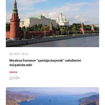
BU GÜN / 18:33
Moskva İrəvanın “şantaja keçmək” cəhdlərini
müşahidə edir
DÜNYA
0
0