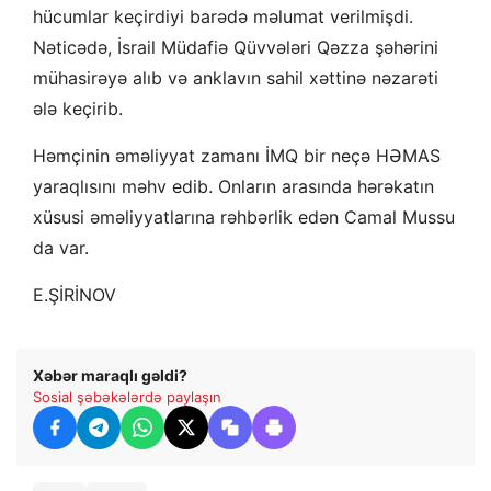
hücumlar keçirdiyi barədə məlumat verilmişdi.
Nəticədə, İsrail Müdafiə Qüvvələri Qəzza şəhərini
mühasirəyə alıb və anklavın sahil xəttinə nəzarəti
ələ keçirib.
Həmçinin əməliyyat zamanı İMQ bir neçə HƏMAS
yaraqlısını məhv edib. Onların arasında hərəkatın
xüsusi əməliyyatlarına rəhbərlik edən Camal Mussu
da var.
E.ŞİRİNOV
Xəbər maraqlı gəldi?
Sosial şəbəkələrdə paylaşın