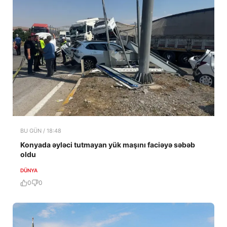
BU GÜN / 18:48
Konyada əyləci tutmayan yük maşını faciəyə səbəb
oldu
DÜNYA
0
0