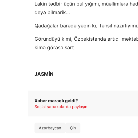
Lakin tədbir üçün pul yığımı, müəllimlərə hə
deyə bilmərik…
Qadağalar barədə yəqin ki, Təhsil nazirliyimiz
Göründüyü kimi, Özbəkistanda artıq məktəblər
kimə görəsə sərt…
JASMİN
Xəbər maraqlı gəldi?
Sosial şəbəkələrdə paylaşın
Azərbaycan
Çin