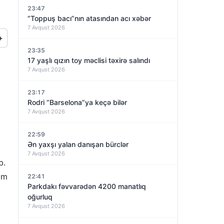
23:47
“Toppuş bacı”nın atasından acı xəbər
7 Avqust 2026
+
23:35
17 yaşlı qızın toy məclisi təxirə salındı
7 Avqust 2026
23:17
Rodri “Barselona”ya keçə bilər
7 Avqust 2026
22:59
Ən yaxşı yalan danışan bürclər
7 Avqust 2026
b.
am
22:41
Parkdakı fəvvarədən 4200 manatlıq
oğurluq
7 Avqust 2026