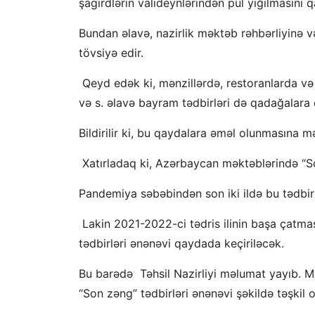
şagirdlərin valideynlərindən pul yığılmasını 
Bundan əlavə, nazirlik məktəb rəhbərliyinə 
tövsiyə edir.
Qeyd edək ki, mənzillərdə, restoranlarda və 
və s. əlavə bayram tədbirləri də qadağalara d
Bildirilir ki, bu qaydalara əməl olunmasına m
Xatırladaq ki, Azərbaycan məktəblərində “Son
Pandemiya səbəbindən son iki ildə bu tədbir 
Lakin 2021-2022-ci tədris ilinin başa çatma
tədbirləri ənənəvi qaydada keçiriləcək.
Bu barədə Təhsil Nazirliyi məlumat yayıb. M
“Son zəng” tədbirləri ənənəvi şəkildə təşkil 