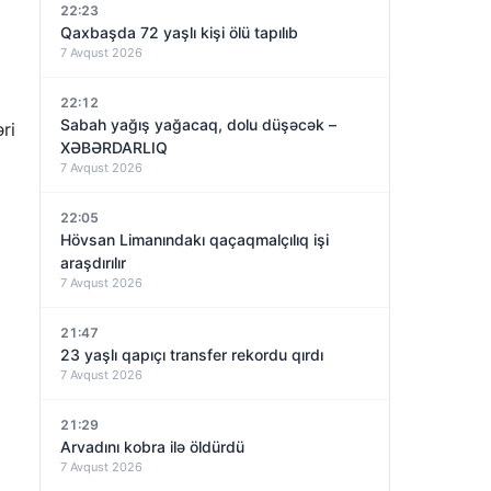
22:23
Qaxbaşda 72 yaşlı kişi ölü tapılıb
7 Avqust 2026
22:12
Sabah yağış yağacaq, dolu düşəcək –
ri
XƏBƏRDARLIQ
7 Avqust 2026
22:05
Hövsan Limanındakı qaçaqmalçılıq işi
araşdırılır
7 Avqust 2026
21:47
23 yaşlı qapıçı transfer rekordu qırdı
7 Avqust 2026
21:29
Arvadını kobra ilə öldürdü
7 Avqust 2026