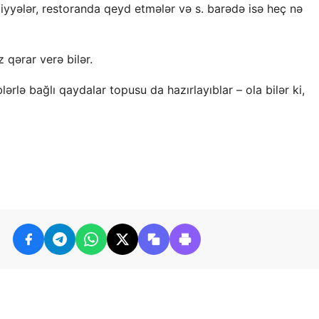
diyyələr, restoranda qeyd etmələr və s. barədə isə heç nə
 qərar verə bilər.
lə bağlı qaydalar topusu da hazırlayıblar – ola bilər ki,