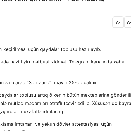
A-
A
n keçirilməsi üçün qaydalar toplusu hazırlayıb.
ədə nazirliyin mətbuat xidməti Telegram kanalında xəbər
nəvi olaraq “Son zəng” mayın 25-də çalınır.
ı qaydalar toplusu artıq ölkənin bütün məktəblərinə göndərili
belə mütləq məqamları ətraflı təsvir edilib. Xüsusən də bayr
agirdlər mükafatlandırılacaq.
oxlama imtahanı və yekun dövlət attestasiyası üçün