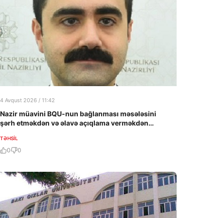
4 Avqust 2026 / 11:42
Nazir müavini BQU-nun bağlanması məsələsini
şərh etməkdən və əlavə açıqlama verməkdən
imtina edib…
TƏHSIL
0
0