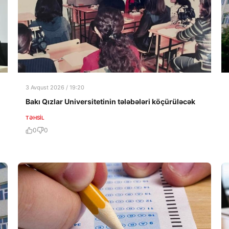
3 Avqust 2026 / 19:20
Bakı Qızlar Universitetinin tələbələri köçürüləcək
TƏHSIL
0
0