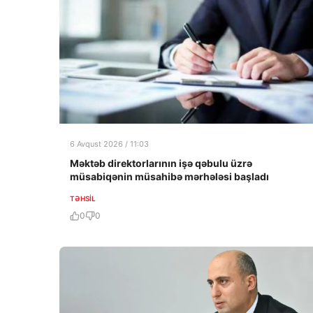
6 Avqust 2026 / 11:03
Məktəb direktorlarının işə qəbulu üzrə
müsabiqənin müsahibə mərhələsi başladı
TƏHSIL
0
0