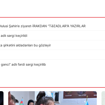
li Hulusi Şahin’e ziyaret-İRAKDAN “TƏZADLAR”A YAZIRLAR
dlı sərgi keçirildi
rta şirkətini aldadanları bu gözləyir
nci” adlı fərdi sərgi keçirilib