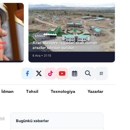
SIYASƏT
vadı
Azad Məsiyev: İşğaldan azad olunan
İQƏ
ərazilər sıfırdan qurulur
6 Avq • 21:15
İdman
Təhsil
Texnologiya
Yazarlar
:56
Bugünkü xəbərlər