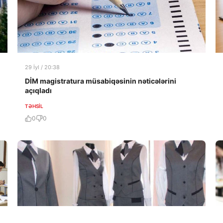
29 İyl / 20:38
DİM magistratura müsabiqəsinin nəticələrini
açıqladı
TƏHSIL
0
0