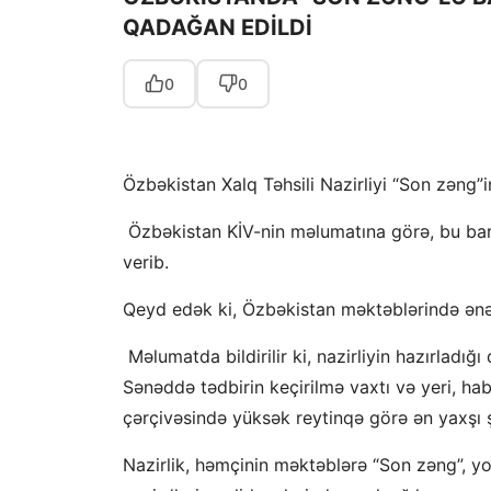
QADAĞAN EDİLDİ
0
0
Özbəkistan Xalq Təhsili Nazirliyi “Son zəng”i
Özbəkistan KİV-nin məlumatına görə, bu bar
verib.
Qeyd edək ki, Özbəkistan məktəblərində ənə
Məlumatda bildirilir ki, nazirliyin hazırladığ
Sənəddə tədbirin keçirilmə vaxtı və yeri, ha
çərçivəsində yüksək reytinqə görə ən yaxşı ş
Nazirlik, həmçinin məktəblərə “Son zəng”, y