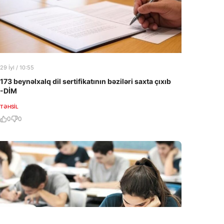
29 İyl / 10:55
173 beynəlxalq dil sertifikatının bəziləri saxta çıxıb
-DİM
TƏHSIL
0
0