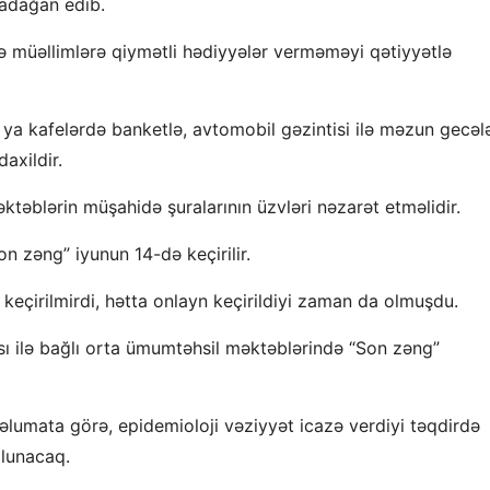
qadağan edib.
və müəllimlərə qiymətli hədiyyələr verməməyi qətiyyətlə
ya kafelərdə banketlə, avtomobil gəzintisi ilə məzun gecələ
axildir.
əktəblərin müşahidə şuralarının üzvləri nəzarət etməlidir.
 zəng” iyunun 14-də keçirilir.
keçirilmirdi, hətta onlayn keçirildiyi zaman da olmuşdu.
sı ilə bağlı orta ümumtəhsil məktəblərində “Son zəng”
əlumata görə, epidemioloji vəziyyət icazə verdiyi təqdirdə
olunacaq.