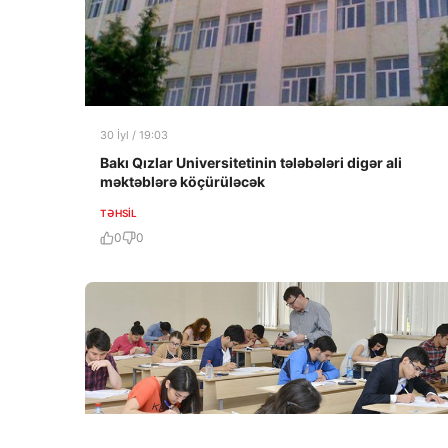
30 İyl / 19:03
Bakı Qızlar Universitetinin tələbələri digər ali
məktəblərə köçürüləcək
TƏHSIL
0
0