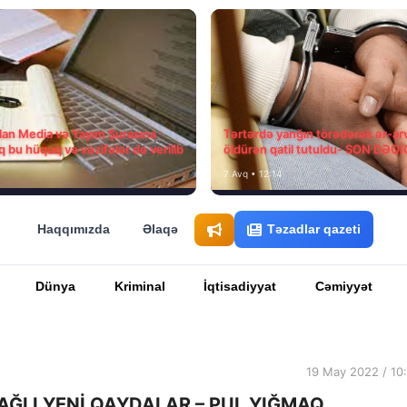
ılan Media və Yayım Şurasına
Tərtərdə yanğın törədərək ər-ar
q bu hüquq və vəzifələr də verilib
öldürən qatil tutuldu- SON DƏQ
7 Avq • 12:14
Haqqımızda
Əlaqə
Təzadlar qazeti
Dünya
Kriminal
İqtisadiyyat
Cəmiyyət
19 May 2022 / 10
ĞLI YENİ QAYDALAR – PUL YIĞMAQ