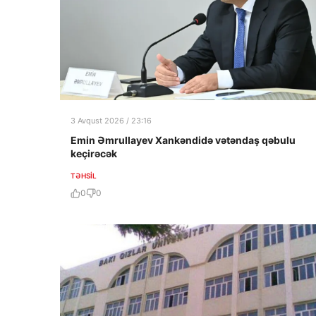
3 Avqust 2026 / 23:16
Emin Əmrullayev Xankəndidə vətəndaş qəbulu
keçirəcək
TƏHSIL
0
0