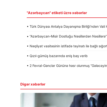
"Azərbaycan" etiketi üzrə xəbərlər
• Türk Dünyası Antalya Dayanışma Birliği’nden Va
• “Azərbaycan-Misir Dostluğu Nəsillərdən Nəsillərə” a
• Nəqliyat vasitəsinin istifadə təyinatı ilə bağlı sığo
• Qızıl-gümüş bazarında eniş baş verib
• 2 Fevral-Gənclər Gününə həsr olunmuş “Gələcəyin gə
Digər xəbərlər