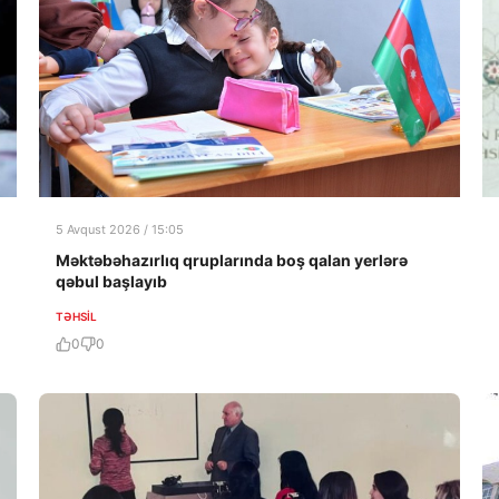
5 Avqust 2026 / 15:05
Məktəbəhazırlıq qruplarında boş qalan yerlərə
qəbul başlayıb
TƏHSIL
0
0