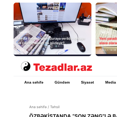
MEDİA
MEDİA
Media Reyestri yeni Şuraya verildi – onlayn
Yeni yarad
və çap mediasını nə gözləyir?
əlavə olara
7 Avq • 15:14
7 Avq • 14:38
Ana səhifə
Gündəm
Siyasət
Media
Ana səhifə
/
Təhsil
ÖZBƏKİSTANDA “SON ZƏNG”LƏ BA