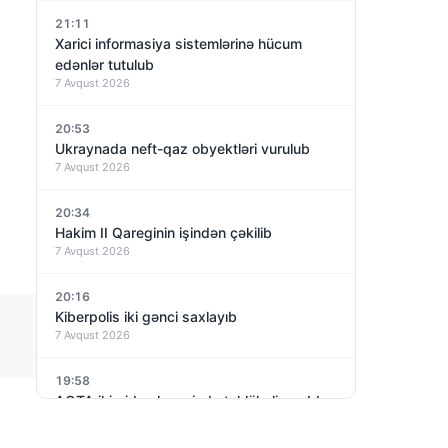
21:11
Xarici informasiya sistemlərinə hücum
edənlər tutulub
7 Avqust 2026
20:53
Ukraynada neft-qaz obyektləri vurulub
7 Avqust 2026
20:34
Hakim II Qareginin işindən çəkilib
7 Avqust 2026
20:16
Kiberpolis iki gənci saxlayıb
7 Avqust 2026
19:58
AQTA iki qida əlavəsində təhlükəli maddə
aşkarlayıb
7 Avqust 2026