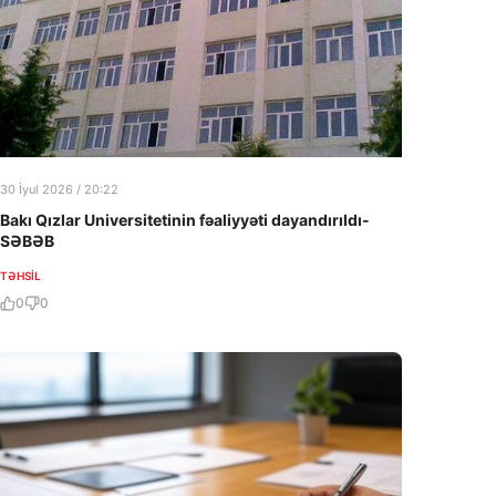
30 İyul 2026 / 20:22
Bakı Qızlar Universitetinin fəaliyyəti dayandırıldı-
SƏBƏB
TƏHSIL
0
0