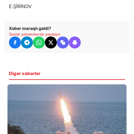
E.ŞİRİNOV
Xəbər maraqlı gəldi?
Sosial şəbəkələrdə paylaşın
Digər xəbərlər