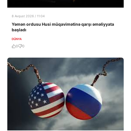
8 Avqust 2026 / 11:04
Yəmən ordusu Husi müqavimətinə qarşı əməliyyata
başladı
DÜNYA
0
0