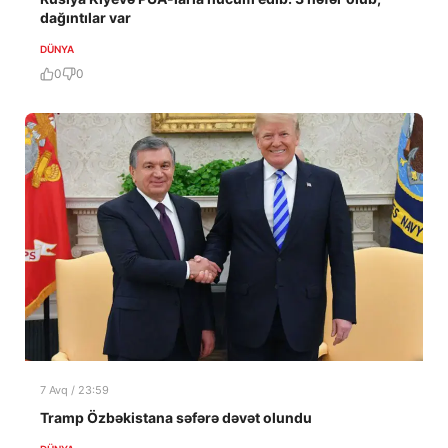
dağıntılar var
DÜNYA
0
0
7 Avq / 23:59
Tramp Özbəkistana səfərə dəvət olundu