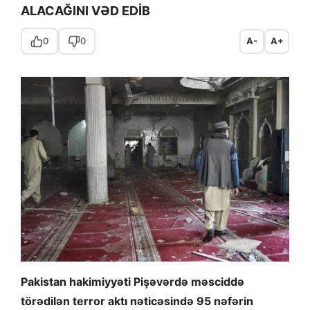
ALACAĞINI VƏD EDİB
0
0
A-
A+
Pakistan hakimiyyəti Pişəvərdə məsciddə
törədilən terror aktı nəticəsində 95 nəfərin