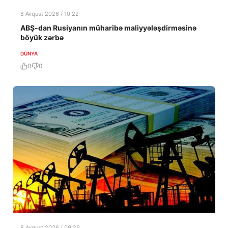
8 Avqust 2026 / 10:22
ABŞ-dan Rusiyanın müharibə maliyyələşdirməsinə
böyük zərbə
DÜNYA
0
0
8 Avqust 2026 / 09:29