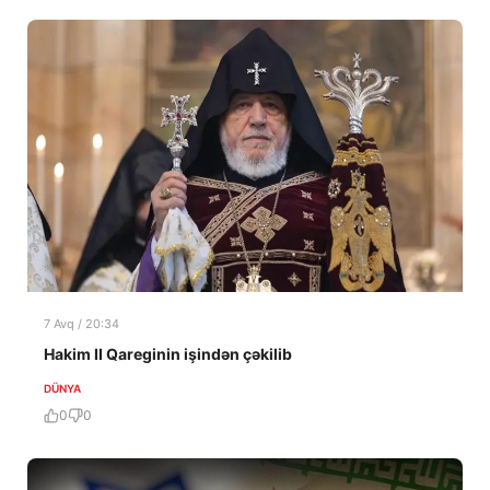
7 Avq / 20:34
Hakim II Qareginin işindən çəkilib
DÜNYA
0
0