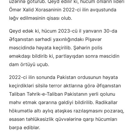
üzərinə götürüb. Qeyd edilir ki, hücum onların lideri
Ömər Xalid Xorasaninin 2022-ci ilin avqustunda
ləğv edilməsinin qisası olub.
Qeyd edək ki, hücum 2023-cü il yanvarın 30-da
Əfqanıstan sərhədi yaxınlığındakı Pişəvər
məscidində həyata keçirilib. Şəhərin polis
əməkdaşı bildirib ki, partlayışdan sonra məscidin
dam örtüyü uçub.
2022-ci ilin sonunda Pakistan ordusunun həyata
keçirdikləri silsilə terror aktlarına görə Əfqanıstan
Taliban Təhrik-e-Taliban Pakistanın yerli qolunu
məhv etmək qərarına gəldiyi bildirilib. Radikallar
hökumətlə altı aylıq atəşkəs razılaşmasını pozaraq,
əsasən təhlükəsizlik qüvvələrinə qarşı hücumları
bərpa ediblər.