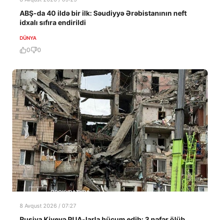
ABŞ-da 40 ildə bir ilk: Səudiyyə Ərəbistanının neft
idxalı sıfıra endirildi
DÜNYA
0
0
8 Avqust 2026 / 07:27
Rusiya Kiyevə PUA-larla hücum edib: 3 nəfər ölüb,