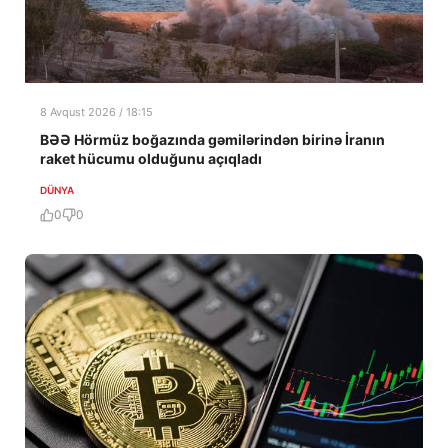
8 Avqust 2026 / 18:15
BƏƏ Hörmüz boğazında gəmilərindən birinə İranın
raket hücumu olduğunu açıqladı
DÜNYA
0
0