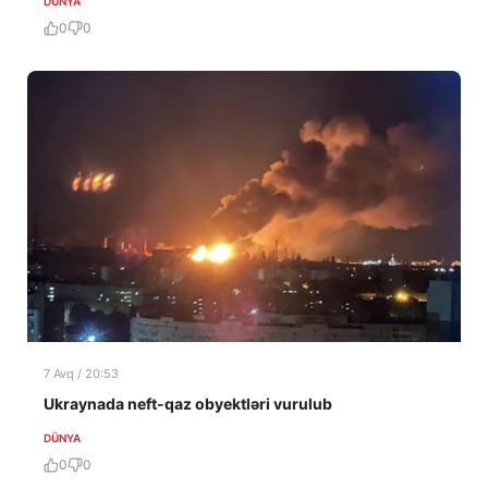
DÜNYA
0
0
7 Avq / 20:53
Ukraynada neft-qaz obyektləri vurulub
DÜNYA
0
0