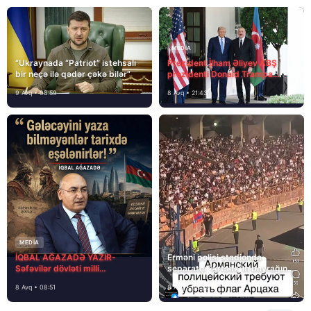
MEDİA
“Ukraynada “Patriot” istehsalı
Prezident İlham Əliyev ABŞ
bir neçə ilə qədər çəkə bilər”
prezidenti Donald Trampa
məktubunda yazıb ki…
9 Avq • 08:59
8 Avq • 21:43
MEDİA
İQBAL AĞAZADƏ YAZIR-
Erməni polisi stadionda
Səfəvilər dövləti milli
separatçı “Artsax”ın bayrağını
dövlətdirmi?
müsadirə etdi və…
8 Avq • 08:51
8 Avq • 08:39