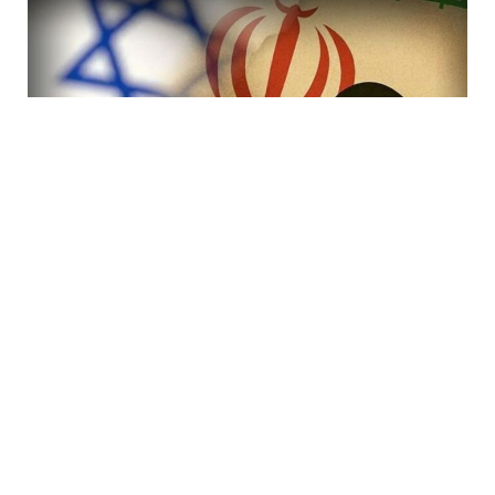
7 Avq / 19:47
İranda rejimi devirmək planı iflasa uğradı! İsraildə bir
çox Mossad rəsmisi işdən çıxarıldı
DÜNYA
0
0