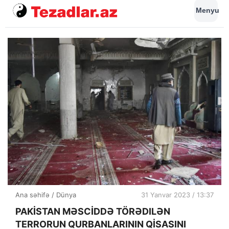
Menyu
Ana səhifə
/
Dünya
31 Yanvar 2023 / 13:37
PAKİSTAN MƏSCİDDƏ TÖRƏDILƏN
TERRORUN QURBANLARININ QİSASINI