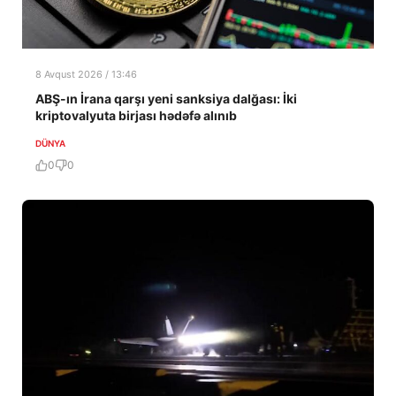
8 Avqust 2026 / 13:46
ABŞ-ın İrana qarşı yeni sanksiya dalğası: İki
kriptovalyuta birjası hədəfə alınıb
DÜNYA
0
0