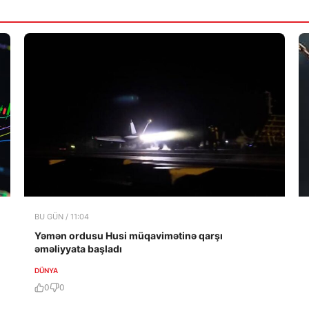
BU GÜN / 11:04
Yəmən ordusu Husi müqavimətinə qarşı
əməliyyata başladı
DÜNYA
0
0