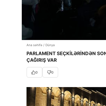
Ana səhifə
/
Dünya
PARLAMENT SEÇKİLƏRİNDƏN SON
ÇAĞIRIŞ VAR
0
0