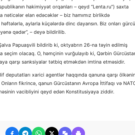
publikanın hakimiyyət orqanları – qeyd “Lenta.ru”) saxta
a nəticələr elan edəcəklər – biz hamımız birlikdə
, həftələrlə, aylarla küçələrdə dinc dayansın. Biz onları gürc
nə qədər”, – deyə bildirilib.
lva Papuaşvili bildirib ki, oktyabrın 26-na təyin edilmiş
a seçim olacaq. O, həmçinin vurğulayıb ki, Qərbin Gürcüsta
aya qarşı sanksiyalar tətbiq etməkdən imtina etməsidir.
f deputatları xarici agentlər haqqında qanuna qarşı ölkəni
 Onların fikrincə, qanun Gürcüstanın Avropa İttifaqı və NAT
əsinin vacibliyini qeyd edən Konstitusiyaya ziddir.