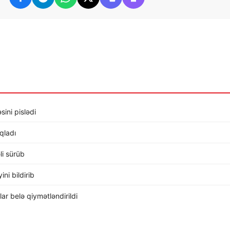
sini pislədi
ıqladı
li sürüb
ni bildirib
r belə qiymətləndirildi