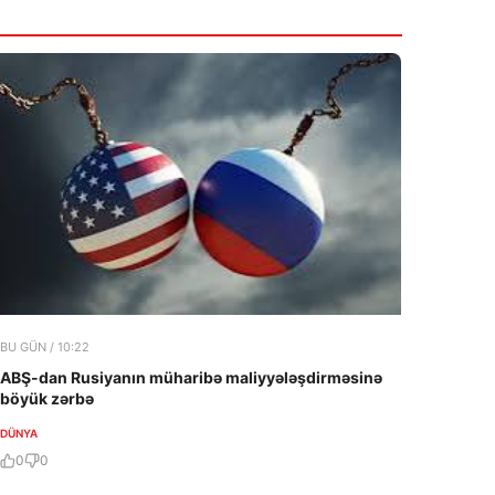
BU GÜN / 10:22
ABŞ-dan Rusiyanın müharibə maliyyələşdirməsinə
böyük zərbə
DÜNYA
0
0