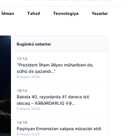
İdman
Təhsil
Texnologiya
Yazarlar
Bugünkü xəbərlər
17:12
“Prezident İlham Əliyev müharibəni də,
sülhü də qazandı…”
8 Avqust 2026
16:12
Bakıda 40, rayonlarda 41 dərəcə isti
olacaq – XƏBƏRDARLIQ VƏ…
8 Avqust 2026
14:10
Paşinyan Ermənistan xalqına müraciət etdi
8 Avqust 2026