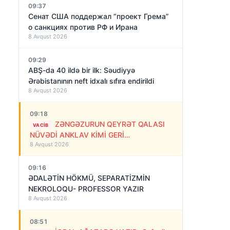
09:37
Сенат США поддержал “проект Грема”
о санкциях против РФ и Ирана
8 Avqust 2026
09:29
ABŞ-da 40 ildə bir ilk: Səudiyyə
Ərəbistanının neft idxalı sıfıra endirildi
8 Avqust 2026
09:18
ZƏNGƏZURUN QEYRƏT QALASI
VACIB
NÜVƏDİ ANKLAV KİMİ GERİ
8 Avqust 2026
QAYTARILMALIDIR!
09:16
ƏDALƏTİN HÖKMÜ, SEPARATİZMİN
NEKROLOQU- PROFESSOR YAZIR
8 Avqust 2026
08:51