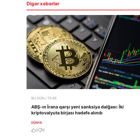
Digər xəbərlər
BU GÜN / 13:46
ABŞ-ın İrana qarşı yeni sanksiya dalğası: İki
kriptovalyuta birjası hədəfə alınıb
DÜNYA
0
0