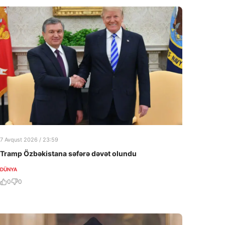
7 Avqust 2026 / 23:59
Tramp Özbəkistana səfərə dəvət olundu
DÜNYA
0
0