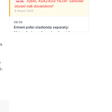
İQBAL AĞAZADƏ YAZIR- Səfəvilər
VACIB
dövləti milli dövlətdirmi?
8 Avqust 2026
ü
08:39
Erməni polisi stadionda separatçı
“Artsax”ın bayrağını müsadirə etdi və…
8 Avqust 2026
nı
07:27
Rusiya Kiyevə PUA-larla hücum edib: 3
nəfər ölüb, dağıntılar var
n
8 Avqust 2026
O-
06:23
Azərbaycan Rusiya- Gürcüstan
münaqişəsinin sülh yolu ilə həllini dəstəyir
8 Avqust 2026