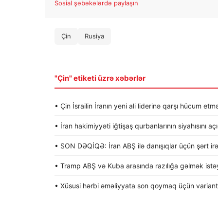
Sosial şəbəkələrdə paylaşın
Çin
Rusiya
"Çin" etiketi üzrə xəbərlər
• Çin İsrailin İranın yeni ali liderinə qarşı hücum etmə
• İran hakimiyyəti iğtişaş qurbanlarının siyahısını aç
• SON DƏQİQƏ: İran ABŞ ilə danışıqlar üçün şərt irə
• Tramp ABŞ və Kuba arasında razılığa gəlmək istəyi
• Xüsusi hərbi əməliyyata son qoymaq üçün variantla