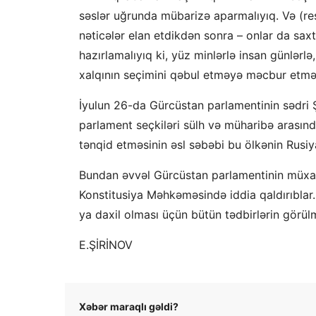
səslər uğrunda mübarizə aparmalıyıq. Və (res
nəticələr elan etdikdən sonra – onlar da saxt
hazırlamalıyıq ki, yüz minlərlə insan günlərlə
xalqının seçimini qəbul etməyə məcbur etməyə
İyulun 26-da Gürcüstan parlamentinin sədri Şa
parlament seçkiləri sülh və müharibə arasınd
tənqid etməsinin əsl səbəbi bu ölkənin Rusiy
Bundan əvvəl Gürcüstan parlamentinin müxali
Konstitusiya Məhkəməsində iddia qaldırıblar.
ya daxil olması üçün bütün tədbirlərin görülm
E.ŞİRİNOV
Xəbər maraqlı gəldi?