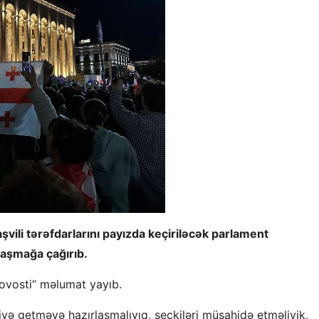
vili tərəfdarlarını payızda keçiriləcək parlament
laşmağa çağırıb.
Novosti” məlumat yayıb.
iyə getməyə hazırlaşmalıyıq, seçkiləri müşahidə etməliyik,