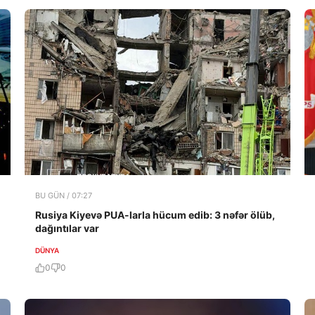
BU GÜN / 07:27
Rusiya Kiyevə PUA-larla hücum edib: 3 nəfər ölüb,
dağıntılar var
DÜNYA
0
0