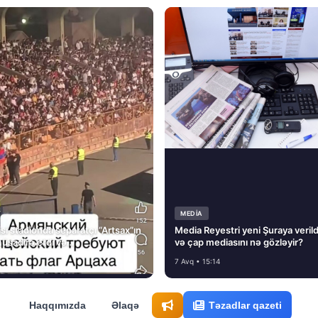
MEDİA
si stadionda separatçı “Artsax”ın
Media Reyestri yeni Şuraya verild
müsadirə etdi və…
və çap mediasını nə gözləyir?
7 Avq • 15:14
Haqqımızda
Əlaqə
Təzadlar qazeti