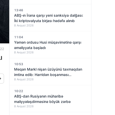
13:46
ABŞ-ın İrana qarşı yeni sanksiya dalğası:
İki kriptovalyuta birjası hədəfə alınıb
8 Avqust 2026
11:04
Yəmən ordusu Husi müqavimətinə qarşı
əməliyyata başladı
:22
8 Avqust 2026
I
10:53
Meqan Markl nişan üzüyünü taxmaqdan
imtina edib: Harridən boşanması
+
8 Avqust 2026
yaxınlaşırmı?
10:22
ABŞ-dan Rusiyanın müharibə
maliyyələşdirməsinə böyük zərbə
8 Avqust 2026