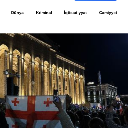
Dünya
Kriminal
İqtisadiyyat
Cəmiyyət