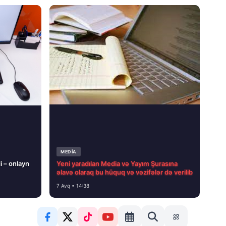
MEDİA
i – onlayn
Yeni yaradılan Media və Yayım Şurasına
əlavə olaraq bu hüquq və vəzifələr də verilib
7 Avq • 14:38