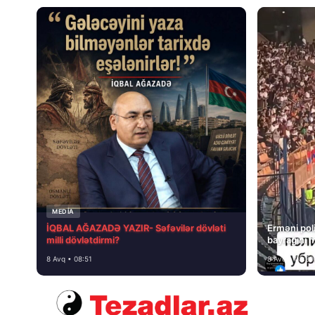
MEDİA
İQBAL AĞAZADƏ YAZIR- Səfəvilər dövləti
Erməni poli
milli dövlətdirmi?
bayrağını 
8 Avq • 08:51
8 Avq • 08:39