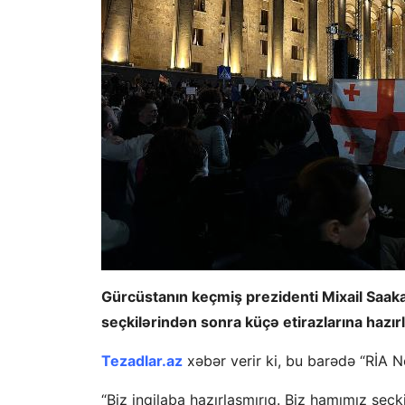
Gürcüstanın keçmiş prezidenti Mixail Saakaş
seçkilərindən sonra küçə etirazlarına hazır
Tezadlar.az
xəbər verir ki, bu barədə “RİA 
“Biz inqilaba hazırlaşmırıq. Biz hamımız seçk