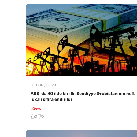
BU GÜN / 09:29
ABŞ-da 40 ildə bir ilk: Səudiyyə Ərəbistanının neft
idxalı sıfıra endirildi
DÜNYA
0
0