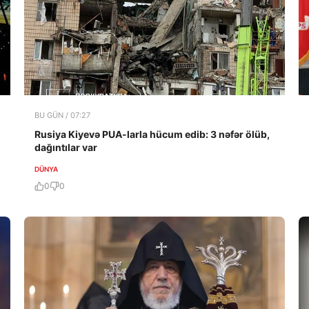
BU GÜN / 07:27
Rusiya Kiyevə PUA-larla hücum edib: 3 nəfər ölüb,
dağıntılar var
DÜNYA
0
0