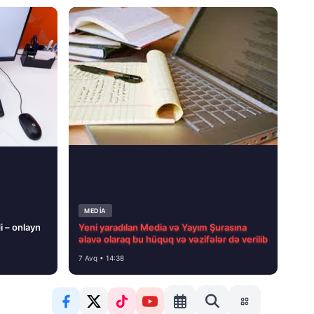
MEDİA
i – onlayn
Yeni yaradılan Media və Yayım Şurasına
əlavə olaraq bu hüquq və vəzifələr də verilib
7 Avq • 14:38