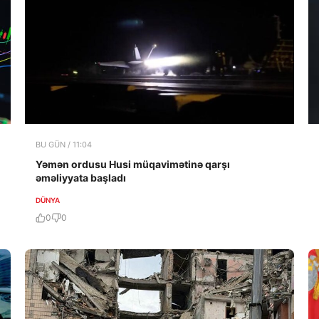
BU GÜN / 11:04
Yəmən ordusu Husi müqavimətinə qarşı
əməliyyata başladı
DÜNYA
0
0