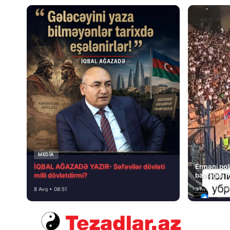
MEDİA
İQBAL AĞAZADƏ YAZIR- Səfəvilər dövləti
Erməni poli
milli dövlətdirmi?
bayrağını 
8 Avq • 08:51
8 Avq • 08:39