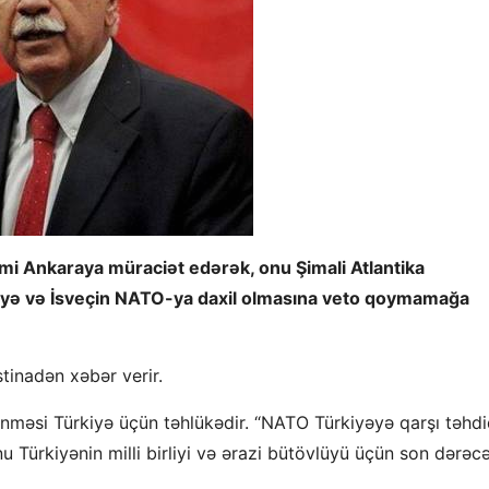
smi Ankaraya müraciət edərək, onu Şimali Atlantika
yə və İsveçin NATO-ya daxil olmasına veto qoymamağa
tinadən xəbər verir.
nməsi Türkiyə üçün təhlükədir. “NATO Türkiyəyə qarşı təhd
Türkiyənin milli birliyi və ərazi bütövlüyü üçün son dərəc