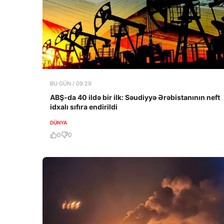
BU GÜN / 09:29
ABŞ-da 40 ildə bir ilk: Səudiyyə Ərəbistanının neft
idxalı sıfıra endirildi
DÜNYA
0
0