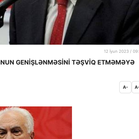
12 İyun 2023 / 09
O-NUN GENİŞLƏNMƏSİNİ TƏŞVİQ ETMƏMƏYƏ
A-
A