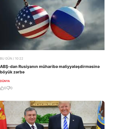
BU GÜN / 10:22
ABŞ-dan Rusiyanın müharibə maliyyələşdirməsinə
böyük zərbə
DÜNYA
0
0