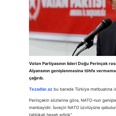
Vətən Partiyasının lideri Doğu Perinçək rə
Alyansının genişlənməsinə töhfə verməmə
çağırıb.
Tezadlar.az
bu barədə Türkiyə mətbuatına is
Perinçəkin sözlərinə görə, NATO-nun genişlə
mənbəyidir. İsveçin NATO üzvlüyünə qəbulunu 
təhlükəli hesab edirik”.