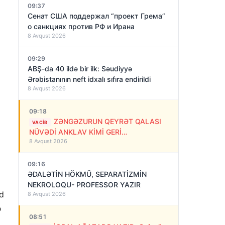
09:37
Сенат США поддержал “проект Грема”
о санкциях против РФ и Ирана
8 Avqust 2026
09:29
ABŞ-da 40 ildə bir ilk: Səudiyyə
Ərəbistanının neft idxalı sıfıra endirildi
8 Avqust 2026
09:18
ZƏNGƏZURUN QEYRƏT QALASI
VACIB
NÜVƏDİ ANKLAV KİMİ GERİ
8 Avqust 2026
QAYTARILMALIDIR!
09:16
ƏDALƏTİN HÖKMÜ, SEPARATİZMİN
NEKROLOQU- PROFESSOR YAZIR
id
8 Avqust 2026
ə
08:51