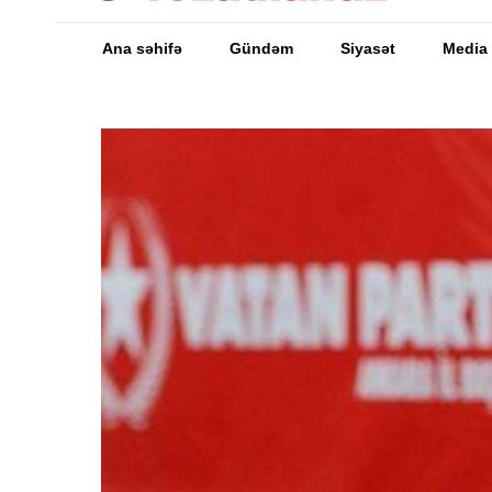
Ana səhifə
Gündəm
Siyasət
Media