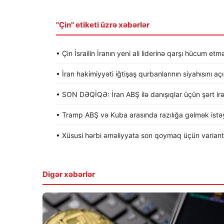
"Çin" etiketi üzrə xəbərlər
• Çin İsrailin İranın yeni ali liderinə qarşı hücum etmə
• İran hakimiyyəti iğtişaş qurbanlarının siyahısını aç
• SON DƏQİQƏ: İran ABŞ ilə danışıqlar üçün şərt irə
• Tramp ABŞ və Kuba arasında razılığa gəlmək istəyi
• Xüsusi hərbi əməliyyata son qoymaq üçün variantla
Digər xəbərlər