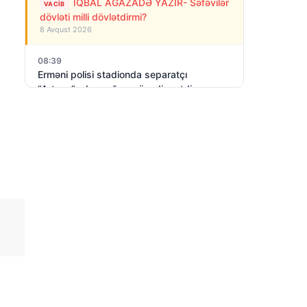
İQBAL AĞAZADƏ YAZIR- Səfəvilər
VACIB
dövləti milli dövlətdirmi?
8 Avqust 2026
08:39
Erməni polisi stadionda separatçı
“Artsax”ın bayrağını müsadirə etdi və…
8 Avqust 2026
07:27
Rusiya Kiyevə PUA-larla hücum edib: 3
nəfər ölüb, dağıntılar var
8 Avqust 2026
06:23
Azərbaycan Rusiya- Gürcüstan
münaqişəsinin sülh yolu ilə həllini dəstəyir
8 Avqust 2026