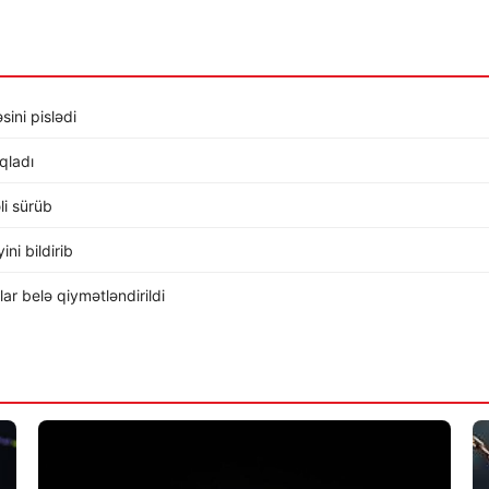
sini pislədi
ıqladı
li sürüb
ni bildirib
r belə qiymətləndirildi