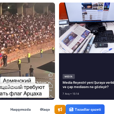
MEDİA
si stadionda separatçı “Artsax”ın
Media Reyestri yeni Şuraya verild
müsadirə etdi və…
və çap mediasını nə gözləyir?
7 Avq • 15:14
Haqqımızda
Əlaqə
Təzadlar qazeti