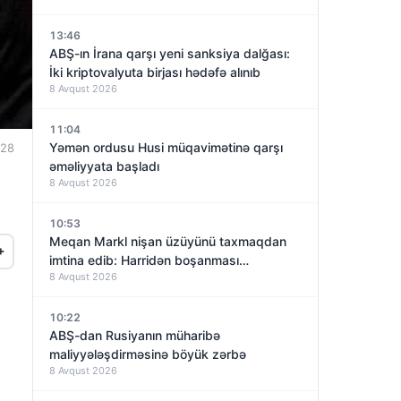
13:46
ABŞ-ın İrana qarşı yeni sanksiya dalğası:
İki kriptovalyuta birjası hədəfə alınıb
8 Avqust 2026
11:04
Yəmən ordusu Husi müqavimətinə qarşı
:28
əməliyyata başladı
8 Avqust 2026
10:53
Meqan Markl nişan üzüyünü taxmaqdan
+
imtina edib: Harridən boşanması
8 Avqust 2026
yaxınlaşırmı?
10:22
ABŞ-dan Rusiyanın müharibə
maliyyələşdirməsinə böyük zərbə
8 Avqust 2026