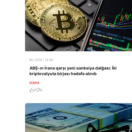
BU GÜN / 13:46
ABŞ-ın İrana qarşı yeni sanksiya dalğası: İki
kriptovalyuta birjası hədəfə alınıb
DÜNYA
0
0