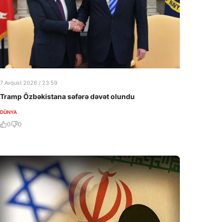
7 Avqust 2026 / 23:59
Tramp Özbəkistana səfərə dəvət olundu
DÜNYA
0
0