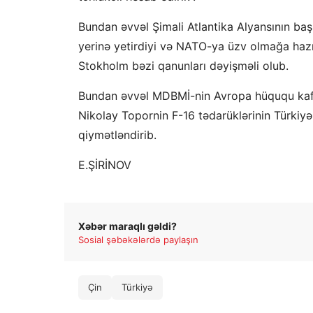
Bundan əvvəl Şimali Atlantika Alyansının baş 
yerinə yetirdiyi və NATO-ya üzv olmağa hazır
Stokholm bəzi qanunları dəyişməli olub.
Bundan əvvəl MDBMİ-nin Avropa hüququ kafed
Nikolay Topornin F-16 tədarüklərinin Türkiyə
qiymətləndirib.
E.ŞİRİNOV
Xəbər maraqlı gəldi?
Sosial şəbəkələrdə paylaşın
Çin
Türkiyə