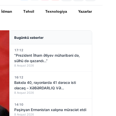
İdman
Təhsil
Texnologiya
Yazarlar
Bugünkü xəbərlər
17:12
“Prezident İlham Əliyev müharibəni də,
sülhü də qazandı…”
8 Avqust 2026
16:12
Bakıda 40, rayonlarda 41 dərəcə isti
olacaq – XƏBƏRDARLIQ VƏ…
8 Avqust 2026
14:10
Paşinyan Ermənistan xalqına müraciət etdi
8 Avqust 2026