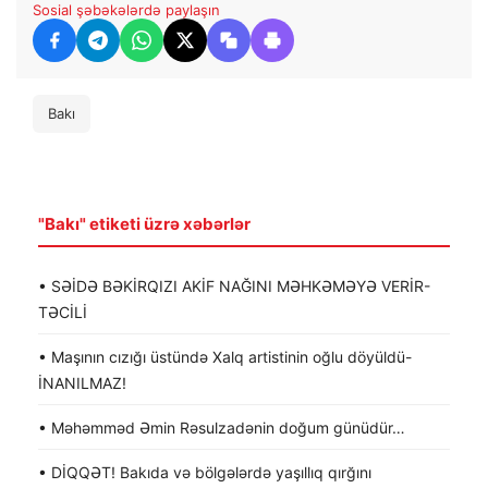
Sosial şəbəkələrdə paylaşın
Bakı
"Bakı" etiketi üzrə xəbərlər
• SƏİDƏ BƏKİRQIZI AKİF NAĞINI MƏHKƏMƏYƏ VERİR-
TƏCİLİ
• Maşının cızığı üstündə Xalq artistinin oğlu döyüldü-
İNANILMAZ!
• Məhəmməd Əmin Rəsulzadənin doğum günüdür…
• DİQQƏT! Bakıda və bölgələrdə yaşıllıq qırğını