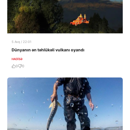
5 Avq / 22:01
Dünyanın ən təhlükəli vulkanı oyandı
HADISƏ
0
0