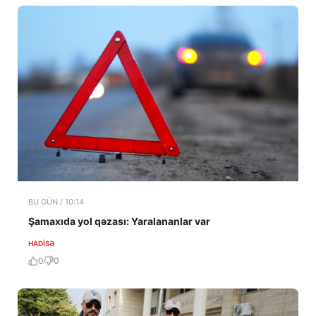
BU GÜN / 10:14
Şamaxıda yol qəzası: Yaralananlar var
HADISƏ
0
0