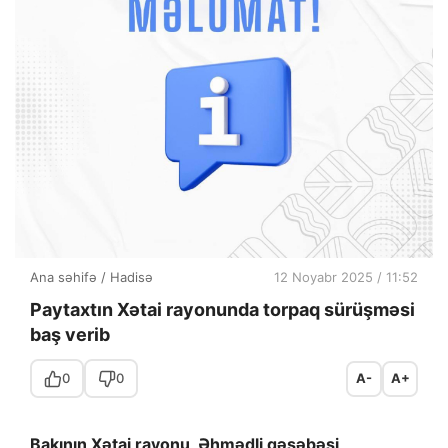
Ana səhifə
/
Hadisə
12 Noyabr 2025 / 11:52
Paytaxtın Xətai rayonunda torpaq sürüşməsi
baş verib
0
0
A-
A+
Bakının Xətai rayonu, Əhmədli qəsəbəsi