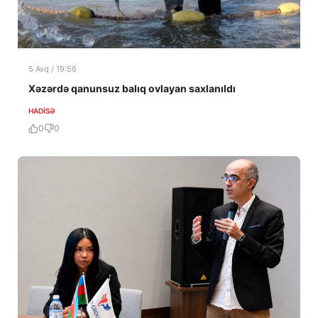
5 Avq / 19:56
Xəzərdə qanunsuz balıq ovlayan saxlanıldı
HADISƏ
0
0