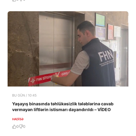
BU GÜN / 10:45
Yaşayış binasında təhlükəsizlik tələblərinə cavab
verməyən liftlərin istismarı dayandırıldı – VİDEO
HADISƏ
0
0