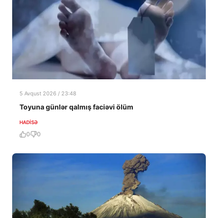
5 Avqust 2026 / 23:48
Toyuna günlər qalmış faciəvi ölüm
HADISƏ
0
0