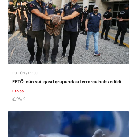
BU GÜN / 09:30
FETÖ-nün sui-qəsd qrupundakı terrorçu həbs edildi
HADISƏ
0
0