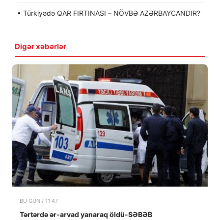
• Türkiyədə QAR FIRTINASI – NÖVBƏ AZƏRBAYCANDIR?
Digər xəbərlər
BU GÜN / 11:47
Tərtərdə ər-arvad yanaraq öldü-SƏBƏB