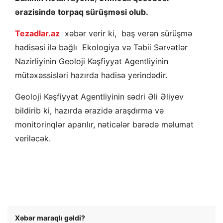
ərazisində torpaq sürüşməsi olub.
Tezadlar.az
xəbər verir ki, baş verən sürüşmə
hadisəsi ilə bağlı Ekologiya və Təbii Sərvətlər
Nazirliyinin Geoloji Kəşfiyyat Agentliyinin
mütəxəssisləri hazırda hadisə yerindədir.
Geoloji Kəşfiyyat Agentliyinin sədri Əli Əliyev
bildirib ki, hazırda ərazidə araşdırma və
monitorinqlər aparılır, nəticələr barədə məlumat
veriləcək.
Xəbər maraqlı gəldi?