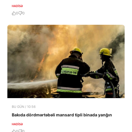
HADISƏ
0
0
BU GÜN / 10:56
Bakıda dördmərtəbəli mansard tipli binada yanğın
HADISƏ
0
0