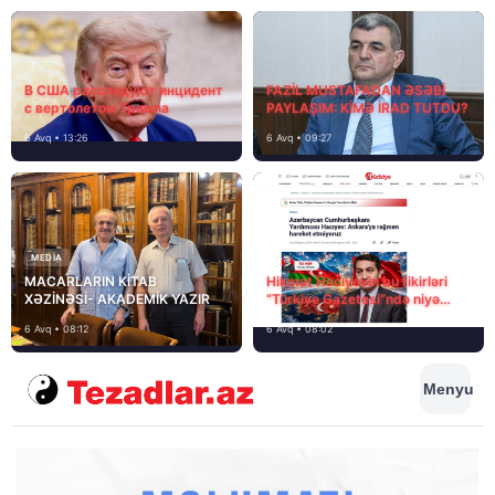
В США расследуют инцидент
FAZİL MUSTAFADAN ƏSƏBİ
с вертолетом Трампа
PAYLAŞIM: KİMƏ İRAD TUTDU?
6 Avq • 13:26
6 Avq • 09:27
MEDİA
MACARLARIN KİTAB
Hikmət Hacıyevin bu fikirləri
XƏZİNƏSİ- AKADEMİK YAZIR
“Türkiye Gazetesi”ndə niyə
təhrif edilib?
6 Avq • 08:12
6 Avq • 08:02
Menyu