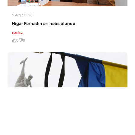
5 Avq / 19:20
Nigar Fərhadın əri həbs olundu
HADISƏ
0
0