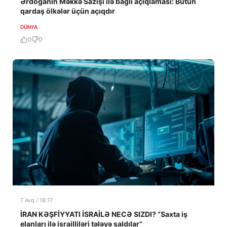
Ərdoğanın Məkkə Sazişi ilə bağlı açıqlaması: Bütün
qardaş ölkələr üçün açıqdır
DÜNYA
0
0
7 Avq / 18:17
İRAN KƏŞFİYYATI İSRAİLƏ NECƏ SIZDI? “Saxta iş
elanları ilə israilliləri tələyə saldılar”