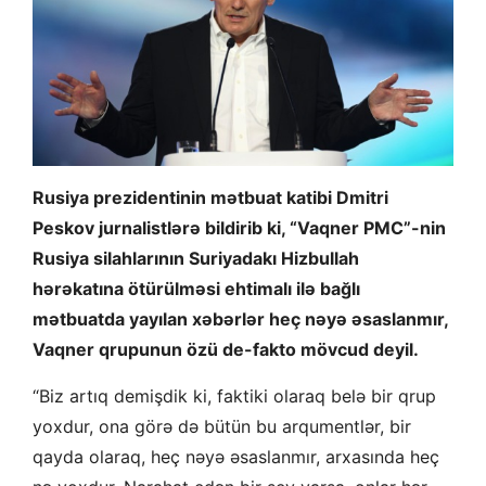
Rusiya prezidentinin mətbuat katibi Dmitri
Peskov jurnalistlərə bildirib ki, “Vaqner PMC”-nin
Rusiya silahlarının Suriyadakı Hizbullah
hərəkatına ötürülməsi ehtimalı ilə bağlı
mətbuatda yayılan xəbərlər heç nəyə əsaslanmır,
Vaqner qrupunun özü de-fakto mövcud deyil.
“Biz artıq demişdik ki, faktiki olaraq belə bir qrup
yoxdur, ona görə də bütün bu arqumentlər, bir
qayda olaraq, heç nəyə əsaslanmır, arxasında heç