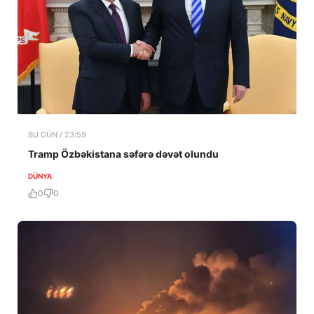
BU GÜN / 23:59
Tramp Özbəkistana səfərə dəvət olundu
DÜNYA
0
0