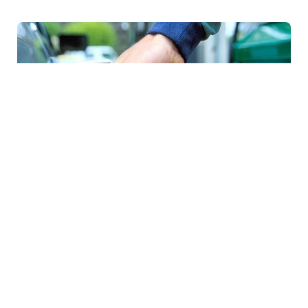
7 Avq / 16:33
İşğal altındakı Abxaziyada yanacaq böhranı:
Suxumidə kilometrlərlə növbələr yaranıb
DÜNYA
0
0