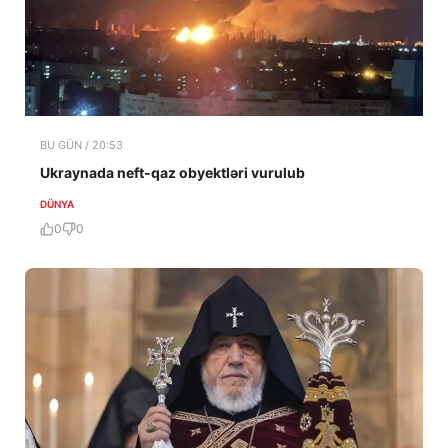
BU GÜN / 20:53
Ukraynada neft-qaz obyektləri vurulub
DÜNYA
0
0