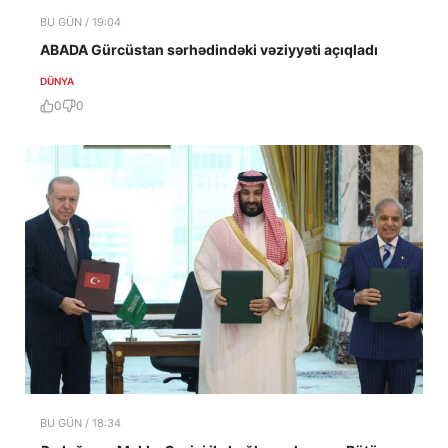
BU GÜN / 19:04
ABADA Gürcüstan sərhədindəki vəziyyəti açıqladı
DÜNYA
0
0
BU GÜN / 18:34