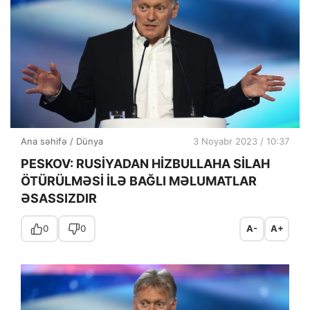
Ana səhifə
/
Dünya
3 Noyabr 2023 / 10:37
PESKOV: RUSİYADAN HİZBULLAHA SİLAH
ÖTÜRÜLMƏSİ İLƏ BAĞLI MƏLUMATLAR
ƏSASSIZDIR
0
0
A-
A+