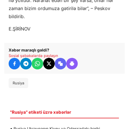
nə yoxdur. Narahat edən bir şey varsa, onlar hər
zaman bizim ordumuza gətirilə bilər”, – Peskov
bildirib.
E.ŞİRİNOV
Xəbər maraqlı gəldi?
Sosial şəbəkələrdə paylaşın
Rusiya
"Rusiya" etiketi üzrə xəbərlər
• Rusiya Ukraynanın Kiyev və Odessadakı hərbi