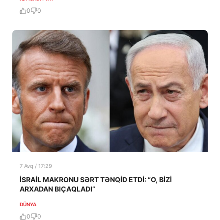
0
0
7 Avq / 17:29
İSRAİL MAKRONU SƏRT TƏNQİD ETDİ: “O, BİZİ
ARXADAN BIÇAQLADI”
DÜNYA
0
0