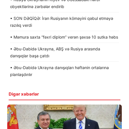
obyektlərinə zərbələr endirib
• SON DƏQİQƏ: İran Rusiyanın köməyini qəbul etməyə
razılıq verdi
• Məmura saxta “fəxri diplom” verən şəxsə 10 sutka həbs
• Əbu-Dabidə Ukrayna, ABŞ və Rusiya arasında
danışıqlar başa çatdı
• Əbu-Dabidə Ukrayna danışıqları həftənin ortalarına
planlaşdırılır
Digər xəbərlər