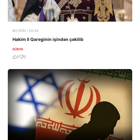
BU GÜN / 20:34
Hakim II Qareginin işindən çəkilib
DÜNYA
0
0