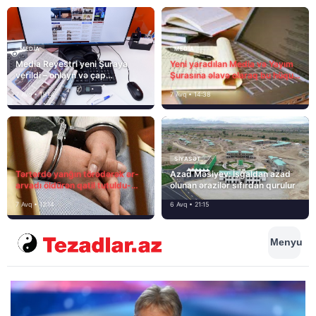
MEDİA
MEDİA
Media Reyestri yeni Şuraya
Yeni yaradılan Media və Yayım
verildi – onlayn və çap
Şurasına əlavə olaraq bu hüquq
mediasını nə gözləyir?
və vəzifələr də verilib
7 Avq • 15:14
7 Avq • 14:38
SIYASƏT
Tərtərdə yanğın törədərək ər-
Azad Məsiyev: İşğaldan azad
arvadı öldürən qatil tutuldu-
olunan ərazilər sıfırdan qurulur
SON DƏQİQƏ
7 Avq • 12:14
6 Avq • 21:15
Menyu