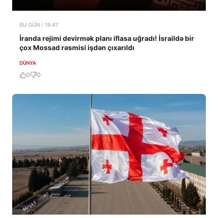
BU GÜN / 19:47
İranda rejimi devirmək planı iflasa uğradı! İsraildə bir
çox Mossad rəsmisi işdən çıxarıldı
DÜNYA
0
0