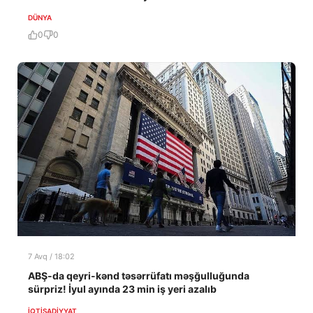
DÜNYA
0
0
7 Avq / 18:02
ABŞ-da qeyri-kənd təsərrüfatı məşğulluğunda
sürpriz! İyul ayında 23 min iş yeri azalıb
İQTISADIYYAT