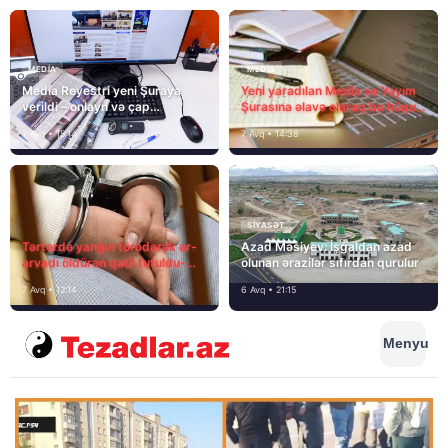
MEDİA
MEDİA
Media Reyestri yeni Şuraya
Yeni yaradılan Media və Yayım
verildi – onlayn və çap
Şurasına əlavə olaraq bu hüquq
mediasını nə gözləyir?
və vəzifələr də verilib
7 Avq • 15:14
7 Avq • 14:38
SIYASƏT
Tərtərdə yanğın törədərək ər-
Azad Məsiyev: İşğaldan azad
arvadı öldürən qatil tutuldu-
olunan ərazilər sıfırdan qurulur
SON DƏQİQƏ
7 Avq • 12:14
6 Avq • 21:15
Menyu