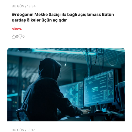
BU GÜN / 18:34
Ərdoğanın Məkkə Sazişi ilə bağlı açıqlaması: Bütün
qardaş ölkələr üçün açıqdır
DÜNYA
0
0
BU GÜN / 18:17