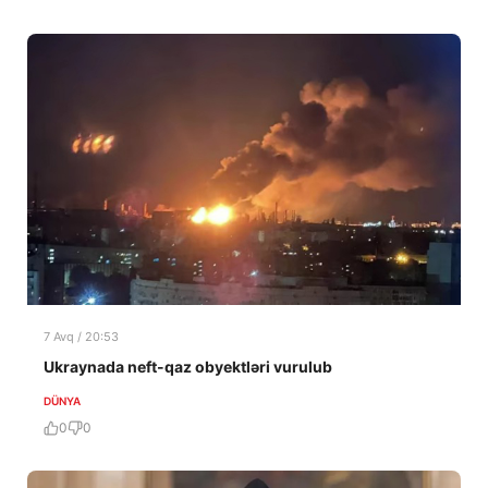
7 Avq / 20:53
Ukraynada neft-qaz obyektləri vurulub
DÜNYA
0
0