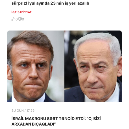
sürpriz! İyul ayında 23 min iş yeri azalıb
İQTISADIYYAT
0
0
BU GÜN / 17:29
İSRAİL MAKRONU SƏRT TƏNQİD ETDİ: “O, BİZİ
ARXADAN BIÇAQLADI”