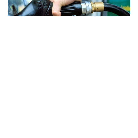
7 Avq / 16:33
İşğal altındakı Abxaziyada yanacaq böhranı:
Suxumidə kilometrlərlə növbələr yaranıb
DÜNYA
0
0