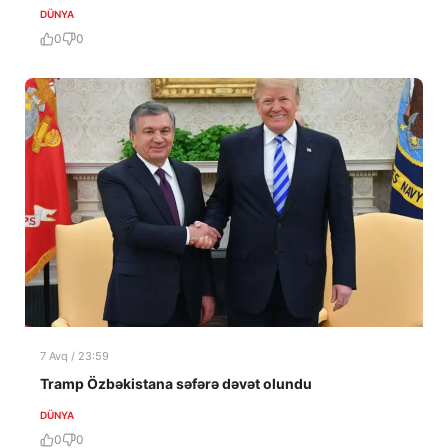
DÜNYA
0
0
7 Avq / 23:59
Tramp Özbəkistana səfərə dəvət olundu
DÜNYA
0
0