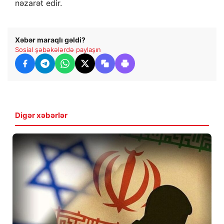
nəzarət edir.
Xəbər maraqlı gəldi?
Sosial şəbəkələrdə paylaşın
Digər xəbərlər