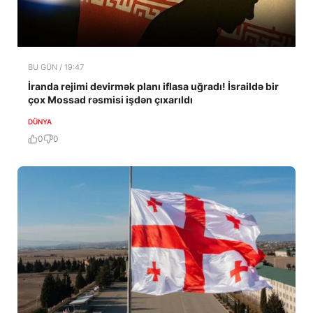
BU GÜN / 19:47
İranda rejimi devirmək planı iflasa uğradı! İsraildə bir
çox Mossad rəsmisi işdən çıxarıldı
DÜNYA
0
0