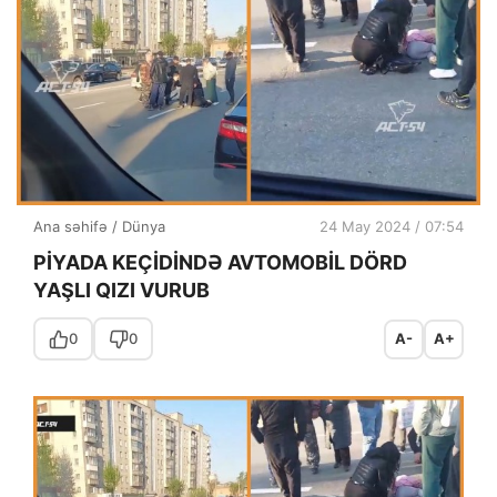
Ana səhifə
/
Dünya
24 May 2024 / 07:54
PİYADA KEÇİDİNDƏ AVTOMOBİL DÖRD
YAŞLI QIZI VURUB
0
0
A-
A+