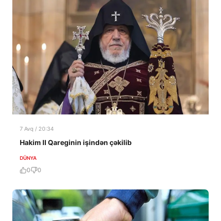
7 Avq / 20:34
Hakim II Qareginin işindən çəkilib
DÜNYA
0
0