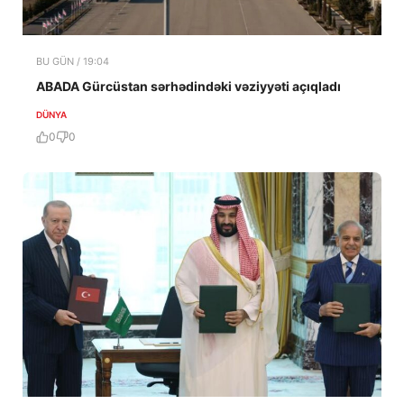
BU GÜN / 19:04
ABADA Gürcüstan sərhədindəki vəziyyəti açıqladı
DÜNYA
0
0