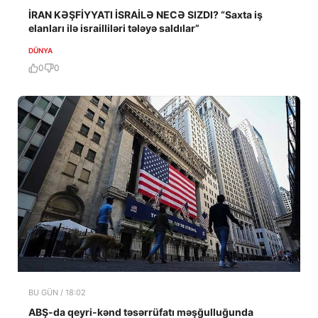
İRAN KƏŞFİYYATI İSRAİLƏ NECƏ SIZDI? “Saxta iş
elanları ilə israilliləri tələyə saldılar”
DÜNYA
0
0
BU GÜN / 18:02
ABŞ-da qeyri-kənd təsərrüfatı məşğulluğunda