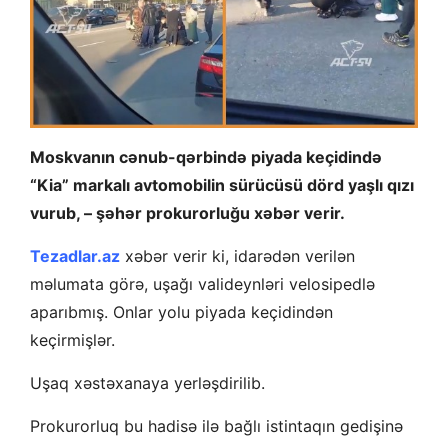
Moskvanın cənub-qərbində piyada keçidində
“Kia” markalı avtomobilin sürücüsü dörd yaşlı qızı
vurub, – şəhər prokurorluğu xəbər verir.
Tezadlar.az
xəbər verir ki, idarədən verilən
məlumata görə, uşağı valideynləri velosipedlə
aparıbmış. Onlar yolu piyada keçidindən
keçirmişlər.
Uşaq xəstəxanaya yerləşdirilib.
Prokurorluq bu hadisə ilə bağlı istintaqın gedişinə