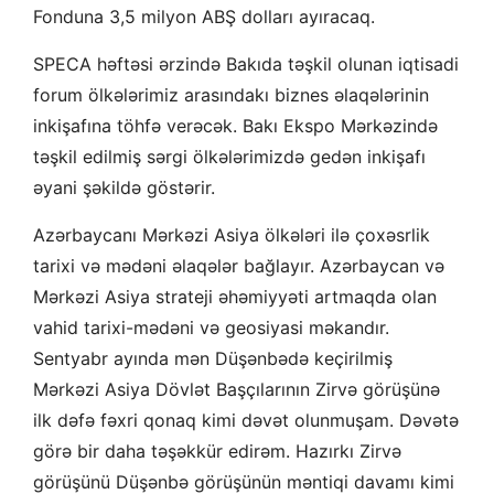
Fonduna 3,5 milyon ABŞ dolları ayıracaq.
SPECA həftəsi ərzində Bakıda təşkil olunan iqtisadi
forum ölkələrimiz arasındakı biznes əlaqələrinin
inkişafına töhfə verəcək. Bakı Ekspo Mərkəzində
təşkil edilmiş sərgi ölkələrimizdə gedən inkişafı
əyani şəkildə göstərir.
Azərbaycanı Mərkəzi Asiya ölkələri ilə çoxəsrlik
tarixi və mədəni əlaqələr bağlayır. Azərbaycan və
Mərkəzi Asiya strateji əhəmiyyəti artmaqda olan
vahid tarixi-mədəni və geosiyasi məkandır.
Sentyabr ayında mən Düşənbədə keçirilmiş
Mərkəzi Asiya Dövlət Başçılarının Zirvə görüşünə
ilk dəfə fəxri qonaq kimi dəvət olunmuşam. Dəvətə
görə bir daha təşəkkür edirəm. Hazırkı Zirvə
görüşünü Düşənbə görüşünün məntiqi davamı kimi