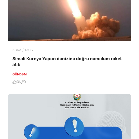
6 Avq / 13:16
Şimali Koreya Yapon dənizinə doğru naməlum raket
atıb
GÜNDƏM
0
0