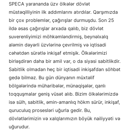
SPECA yarananda üzv ölkələr dövlət
müstəqilliyinin ilk addımlarını atırdılar. Qarşımızda
bir çox problemlər, çağırışlar durmuşdu. Son 25
ildə əsas çağırışlar arxada qalıb, biz dövlət
suverenliyimizi möhkəmləndirmiş, beynəlxalq
aləmin dəyərli üzvlərinə çevrilmiş və iqtisadi
cəhətdən sürətlə inkişaf etmişik. Ölkələrimizi
birləşdirən daha bir amil var, o da siyasi sabitlikdir.
Sabitlik olmadan heç bir iqtisadi inkişafdan söhbət
gedə bilməz. Bu gün dünyanın müxtəlif
bölgələrində müharibələr, münaqişələr, qanlı
toqquşmalar geniş vüsət alıb. Bizim ölkələrimizdə
isə sülh, sabitlik, əmin-amanlıq hökm sürür, inkişaf,
quruculuq prosesləri uğurla gedir. Bu,
dövlətlərimizin və xalqlarımızın böyük nailiyyəti və
uğurudur.