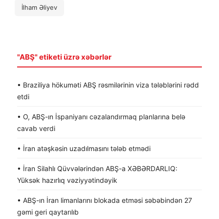
İlham Əliyev
"ABŞ" etiketi üzrə xəbərlər
• Braziliya hökuməti ABŞ rəsmilərinin viza tələblərini rədd
etdi
• O, ABŞ-ın İspaniyanı cəzalandırmaq planlarına belə
cavab verdi
• İran atəşkəsin uzadılmasını tələb etmədi
• İran Silahlı Qüvvələrindən ABŞ-a XƏBƏRDARLIQ:
Yüksək hazırlıq vəziyyətindəyik
• ABŞ-ın İran limanlarını blokada etməsi səbəbindən 27
gəmi geri qaytarılıb