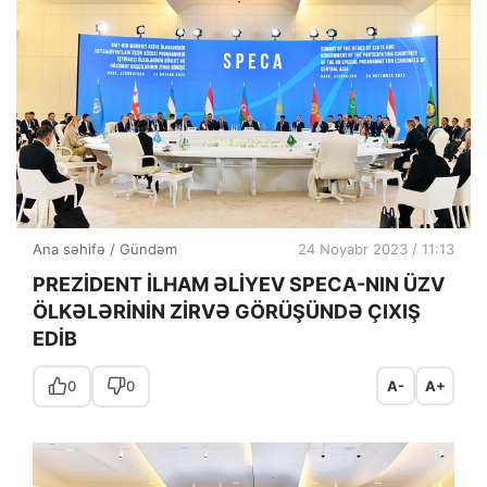
Ana səhifə
/
Gündəm
24 Noyabr 2023 / 11:13
PREZİDENT İLHAM ƏLİYEV SPECA-NIN ÜZV
ÖLKƏLƏRİNİN ZİRVƏ GÖRÜŞÜNDƏ ÇIXIŞ
EDİB
0
0
A-
A+