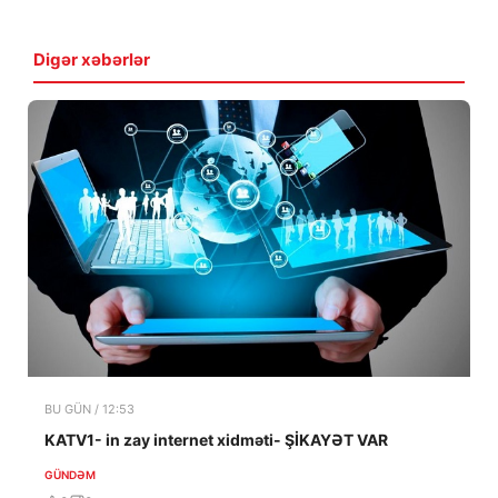
Digər xəbərlər
BU GÜN / 12:53
KATV1- in zay internet xidməti- ŞİKAYƏT VAR
GÜNDƏM