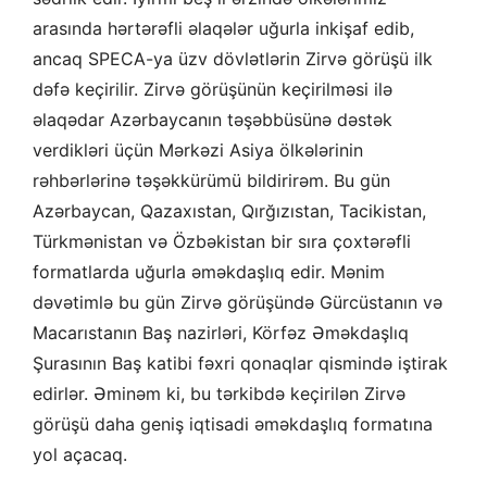
arasında hərtərəfli əlaqələr uğurla inkişaf edib,
ancaq SPECA-ya üzv dövlətlərin Zirvə görüşü ilk
dəfə keçirilir. Zirvə görüşünün keçirilməsi ilə
əlaqədar Azərbaycanın təşəbbüsünə dəstək
verdikləri üçün Mərkəzi Asiya ölkələrinin
rəhbərlərinə təşəkkürümü bildirirəm. Bu gün
Azərbaycan, Qazaxıstan, Qırğızıstan, Tacikistan,
Türkmənistan və Özbəkistan bir sıra çoxtərəfli
formatlarda uğurla əməkdaşlıq edir. Mənim
dəvətimlə bu gün Zirvə görüşündə Gürcüstanın və
Macarıstanın Baş nazirləri, Körfəz Əməkdaşlıq
Şurasının Baş katibi fəxri qonaqlar qismində iştirak
edirlər. Əminəm ki, bu tərkibdə keçirilən Zirvə
görüşü daha geniş iqtisadi əməkdaşlıq formatına
yol açacaq.