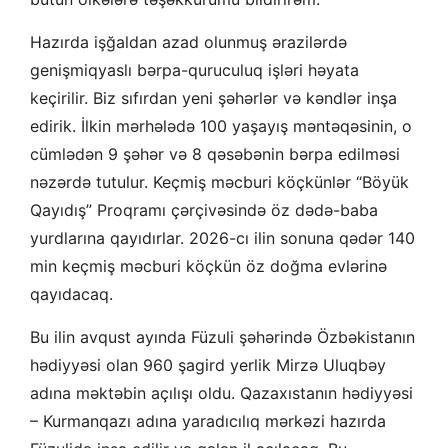
Hazırda işğaldan azad olunmuş ərazilərdə
genişmiqyaslı bərpa-quruculuq işləri həyata
keçirilir. Biz sıfırdan yeni şəhərlər və kəndlər inşa
edirik. İlkin mərhələdə 100 yaşayış məntəqəsinin, o
cümlədən 9 şəhər və 8 qəsəbənin bərpa edilməsi
nəzərdə tutulur. Keçmiş məcburi köçkünlər “Böyük
Qayıdış” Proqramı çərçivəsində öz dədə-baba
yurdlarına qayıdırlar. 2026-cı ilin sonuna qədər 140
min keçmiş məcburi köçkün öz doğma evlərinə
qayıdacaq.
Bu ilin avqust ayında Füzuli şəhərində Özbəkistanın
hədiyyəsi olan 960 şagird yerlik Mirzə Uluqbəy
adına məktəbin açılışı oldu. Qazaxıstanın hədiyyəsi
– Kurmanqazı adına yaradıcılıq mərkəzi hazırda