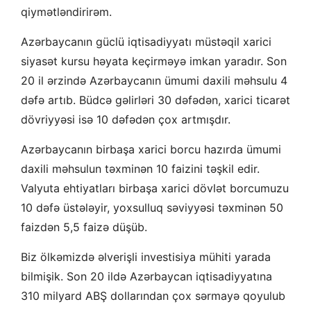
qiymətləndirirəm.
Azərbaycanın güclü iqtisadiyyatı müstəqil xarici
siyasət kursu həyata keçirməyə imkan yaradır. Son
20 il ərzində Azərbaycanın ümumi daxili məhsulu 4
dəfə artıb. Büdcə gəlirləri 30 dəfədən, xarici ticarət
dövriyyəsi isə 10 dəfədən çox artmışdır.
Azərbaycanın birbaşa xarici borcu hazırda ümumi
daxili məhsulun təxminən 10 faizini təşkil edir.
Valyuta ehtiyatları birbaşa xarici dövlət borcumuzu
10 dəfə üstələyir, yoxsulluq səviyyəsi təxminən 50
faizdən 5,5 faizə düşüb.
Biz ölkəmizdə əlverişli investisiya mühiti yarada
bilmişik. Son 20 ildə Azərbaycan iqtisadiyyatına
310 milyard ABŞ dollarından çox sərmayə qoyulub