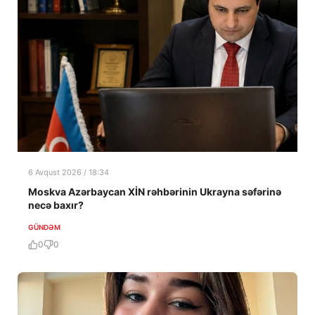
6 Avqust 2026 / 18:34
Moskva Azərbaycan XİN rəhbərinin Ukrayna səfərinə
necə baxır?
GÜNDƏM
0
0