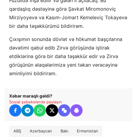
Füzulidə inşa edilir və gələn il açılacaq. Bu
qardaşlıq dəstəyinə görə Şavkat Miromonoviç
Mirziyoyevə və Kasım-Jomart Kemeleviç Tokayevə
bir daha təşəkkürümü bildirirəm.
Çıxışımın sonunda dövlət və hökumət başçılarına
dəvətimi qəbul edib Zirvə görüşündə iştirak
etdiklərinə görə bir daha təşəkkür edir və Zirvə
görüşünün əlaqələrimizə yeni təkan verəcəyinə
əminliyimi bildirirəm.
Xəbər maraqlı gəldi?
Sosial şəbəkələrdə paylaşın
ABŞ
Azərbaycan
Bakı
Ermənistan