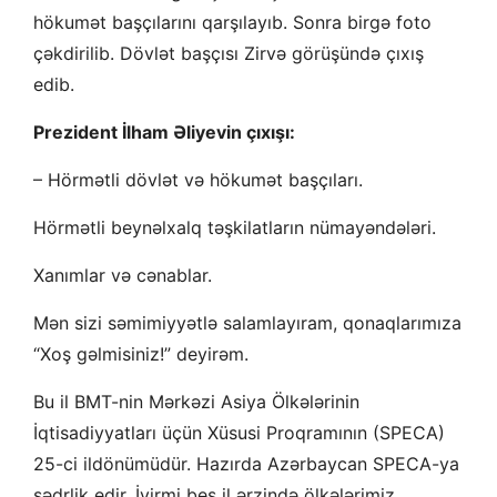
hökumət başçılarını qarşılayıb. Sonra birgə foto
çəkdirilib. Dövlət başçısı Zirvə görüşündə çıxış
edib.
Prezident İlham Əliyevin çıxışı:
– Hörmətli dövlət və hökumət başçıları.
Hörmətli beynəlxalq təşkilatların nümayəndələri.
Xanımlar və cənablar.
Mən sizi səmimiyyətlə salamlayıram, qonaqlarımıza
“Xoş gəlmisiniz!” deyirəm.
Bu il BMT-nin Mərkəzi Asiya Ölkələrinin
İqtisadiyyatları üçün Xüsusi Proqramının (SPECA)
25-ci ildönümüdür. Hazırda Azərbaycan SPECA-ya
sədrlik edir. İyirmi beş il ərzində ölkələrimiz