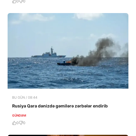
0
0
BU GÜN / 08:44
Rusiya Qara dənizdə gəmilərə zərbələr endirib
GÜNDƏM
0
0