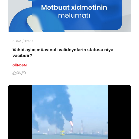
6 Avq / 12:37
Vahid aylıq müavinət: valideynlərin statusu niyə
vacibdir?
GÜNDƏM
0
0