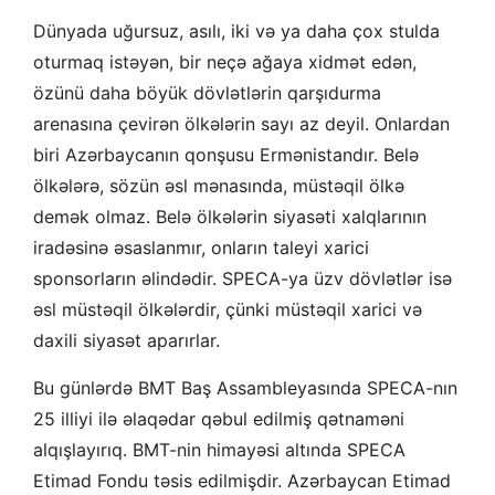
Dünyada uğursuz, asılı, iki və ya daha çox stulda
oturmaq istəyən, bir neçə ağaya xidmət edən,
özünü daha böyük dövlətlərin qarşıdurma
arenasına çevirən ölkələrin sayı az deyil. Onlardan
biri Azərbaycanın qonşusu Ermənistandır. Belə
ölkələrə, sözün əsl mənasında, müstəqil ölkə
demək olmaz. Belə ölkələrin siyasəti xalqlarının
iradəsinə əsaslanmır, onların taleyi xarici
sponsorların əlindədir. SPECA-ya üzv dövlətlər isə
əsl müstəqil ölkələrdir, çünki müstəqil xarici və
daxili siyasət aparırlar.
Bu günlərdə BMT Baş Assambleyasında SPECA-nın
25 illiyi ilə əlaqədar qəbul edilmiş qətnaməni
alqışlayırıq. BMT-nin himayəsi altında SPECA
Etimad Fondu təsis edilmişdir. Azərbaycan Etimad