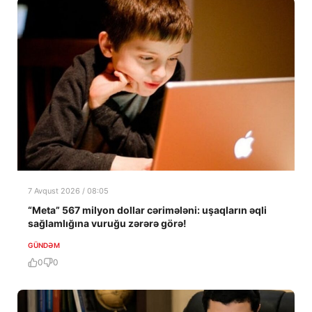
7 Avqust 2026 / 08:05
“Meta” 567 milyon dollar cərimələni: uşaqların əqli
sağlamlığına vuruğu zərərə görə!
GÜNDƏM
0
0