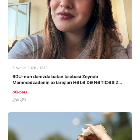
6 Avqust 2026 / 17:12
BDU-nun dənizdə batan tələbəsi Zeynəb
Məmmədzadənin axtarışları HƏLƏ DƏ NƏTİCƏSİZ
QALIB!
GÜNDƏM
0
0