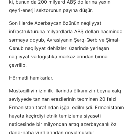
ki, bunun da 200 milyard ABŞ dollarına yaxını
qeyri-enerji sektorunun payına düşür.
Son illərdə Azərbaycan özünün nəqliyyat
infrastrukturuna milyardlarla ABŞ dolları həcmində
sərmayə qoyub, Avrasiyanın Şərq-Qərb və Şimal-
Cənub nəqliyyat dəhlizləri üzərində yerləşən
nəqliyyat və logistika mərkəzlərindən birinə
çevrilib.
Hörmətli həmkarlar.
Müstəqilliyimizin ilk illərində ölkəmizin beynəlxalq
səviyyədə tanınan ərazilərinin təxminən 20 faizi
Ermənistan tərəfindən işğal edilmişdi. Ermənistanın
həyata keçirdiyi etnik təmizləmə siyasəti
nəticəsində bir milyondan artıq azərbaycanlı öz
dədə-baba yurdlarından qovulmuşdur.