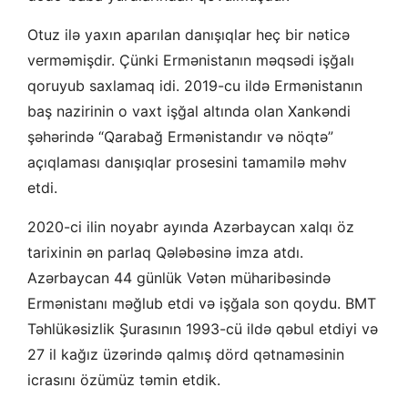
Otuz ilə yaxın aparılan danışıqlar heç bir nəticə
verməmişdir. Çünki Ermənistanın məqsədi işğalı
qoruyub saxlamaq idi. 2019-cu ildə Ermənistanın
baş nazirinin o vaxt işğal altında olan Xankəndi
şəhərində “Qarabağ Ermənistandır və nöqtə”
açıqlaması danışıqlar prosesini tamamilə məhv
etdi.
2020-ci ilin noyabr ayında Azərbaycan xalqı öz
tarixinin ən parlaq Qələbəsinə imza atdı.
Azərbaycan 44 günlük Vətən müharibəsində
Ermənistanı məğlub etdi və işğala son qoydu. BMT
Təhlükəsizlik Şurasının 1993-cü ildə qəbul etdiyi və
27 il kağız üzərində qalmış dörd qətnaməsinin
icrasını özümüz təmin etdik.