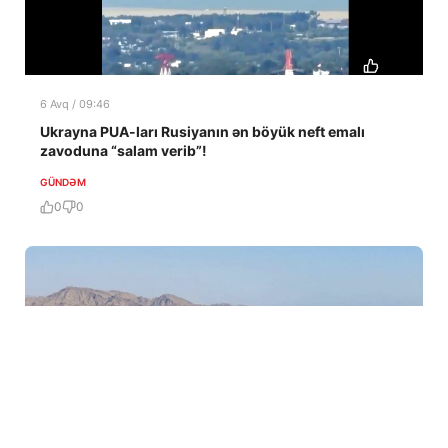
6 Avq / 09:46
Ukrayna PUA-ları Rusiyanın ən böyük neft emalı
zavoduna “salam verib”!
GÜNDƏM
0
0