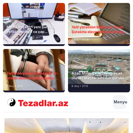
MEDİA
MEDİA
Media Reyestri yeni Şuraya
Yeni yaradılan Media və Yayım
verildi – onlayn və çap
Şurasına əlavə olaraq bu hüquq
mediasını nə gözləyir?
və vəzifələr də verilib
7 Avq • 15:14
7 Avq • 14:38
SIYASƏT
Tərtərdə yanğın törədərək ər-
Azad Məsiyev: İşğaldan azad
arvadı öldürən qatil tutuldu-
olunan ərazilər sıfırdan qurulur
SON DƏQİQƏ
7 Avq • 12:14
6 Avq • 21:15
Menyu