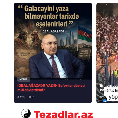
MEDİA
İQBAL AĞAZADƏ YAZIR- Səfəvilər dövləti
Erməni poli
milli dövlətdirmi?
bayrağını 
8 Avq • 08:51
8 Avq • 08:39