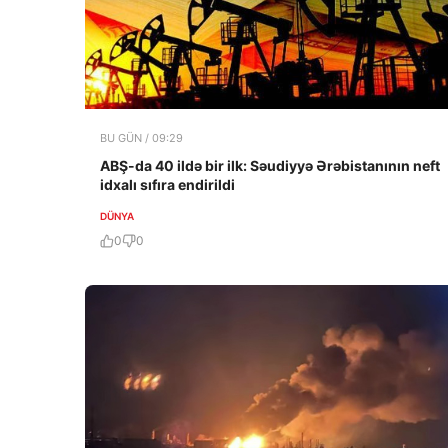
BU GÜN / 09:29
ABŞ-da 40 ildə bir ilk: Səudiyyə Ərəbistanının neft
idxalı sıfıra endirildi
DÜNYA
0
0