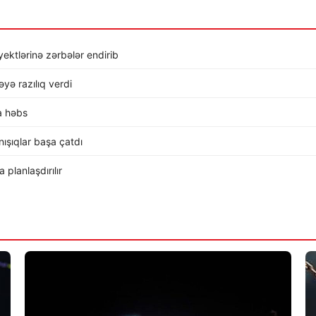
ktlərinə zərbələr endirib
ə razılıq verdi
a həbs
ışıqlar başa çatdı
planlaşdırılır