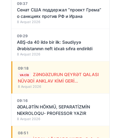
09:37
Сенат США поддержал “проект Грема”
о санкциях против РФ и Ирана
8 Avqust 2026
09:29
ABŞ-da 40 ildə bir ilk: Səudiyyə
Ərəbistanının neft idxalı sıfıra endirildi
8 Avqust 2026
09:18
ZƏNGƏZURUN QEYRƏT QALASI
VACIB
NÜVƏDİ ANKLAV KİMİ GERİ
8 Avqust 2026
QAYTARILMALIDIR!
09:16
ƏDALƏTİN HÖKMÜ, SEPARATİZMİN
NEKROLOQU- PROFESSOR YAZIR
8 Avqust 2026
08:51