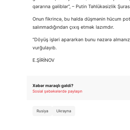
qərarına gəliblər”, – Putin Təhlükəsizlik Şuras
Onun fikrincə, bu halda düşmənin hücum potens
salınmadığından çıxış etmək lazımdır.
“Döyüş işləri apararkən bunu nəzərə almanızı
vurğulayıb.
E.ŞİRİNOV
Xəbər maraqlı gəldi?
Sosial şəbəkələrdə paylaşın
Rusiya
Ukrayna