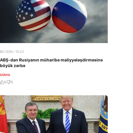
BU GÜN / 10:22
ABŞ-dan Rusiyanın müharibə maliyyələşdirməsinə
böyük zərbə
DÜNYA
0
0