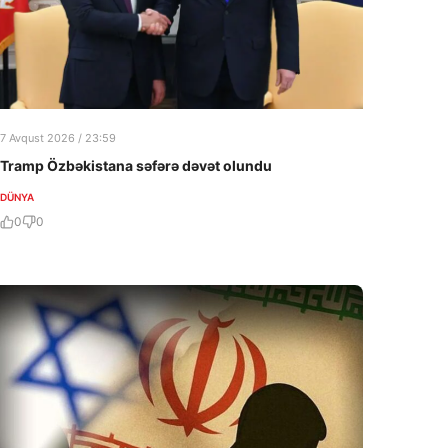
7 Avqust 2026 / 23:59
Tramp Özbəkistana səfərə dəvət olundu
DÜNYA
0
0