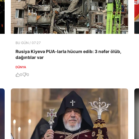
BU GÜN / 07:27
Rusiya Kiyevə PUA-larla hücum edib: 3 nəfər ölüb,
dağıntılar var
DÜNYA
0
0