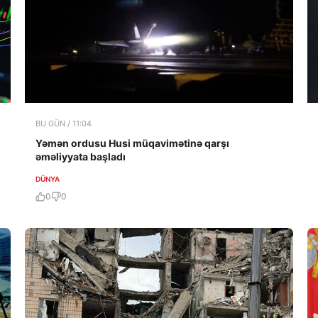
BU GÜN / 11:04
Yəmən ordusu Husi müqavimətinə qarşı
əməliyyata başladı
DÜNYA
0
0