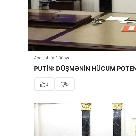
Ana səhifə
/
Dünya
PUTİN: DÜŞMƏNİN HÜCUM POTEN
0
0