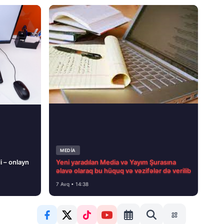
MEDİA
i – onlayn
Yeni yaradılan Media və Yayım Şurasına
əlavə olaraq bu hüquq və vəzifələr də verilib
7 Avq • 14:38