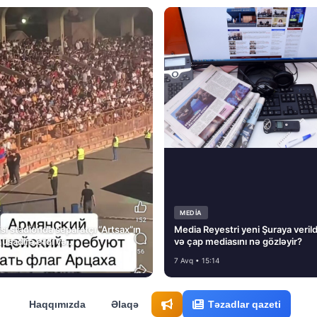
MEDİA
si stadionda separatçı “Artsax”ın
Media Reyestri yeni Şuraya verild
müsadirə etdi və…
və çap mediasını nə gözləyir?
7 Avq • 15:14
Haqqımızda
Əlaqə
Təzadlar qazeti