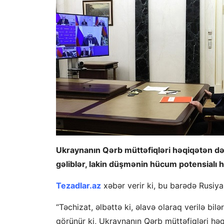
Ukraynanın Qərb müttəfiqləri həqiqətən də
gəliblər, lakin düşmənin hücum potensialı 
Tezadlar.az
xəbər verir ki, bu barədə Rusiya 
“Təchizat, əlbəttə ki, əlavə olaraq verilə bi
görünür ki, Ukraynanın Qərb müttəfiqləri hə