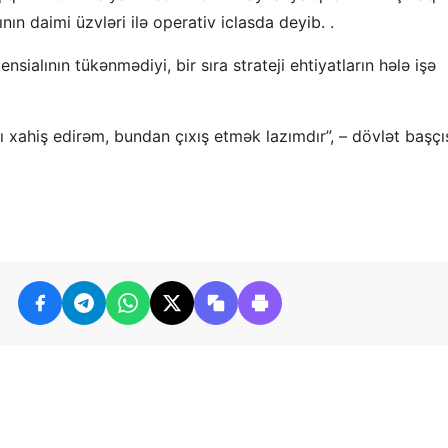
ının daimi üzvləri ilə operativ iclasda deyib. .
ialının tükənmədiyi, bir sıra strateji ehtiyatların hələ işə
 xahiş edirəm, bundan çıxış etmək lazımdır”, – dövlət başçı