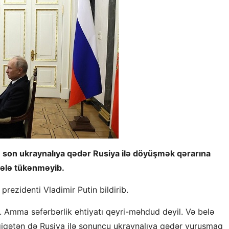
 son ukraynalıya qədər Rusiya ilə döyüşmək qərarına
hələ tükənməyib.
prezidenti Vladimir Putin bildirib.
lər. Amma səfərbərlik ehtiyatı qeyri-məhdud deyil. Və belə
qiqətən də Rusiya ilə sonuncu ukraynalıya qədər vuruşmaq