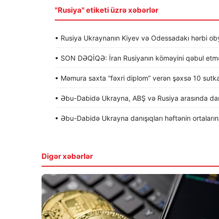
"Rusiya" etiketi üzrə xəbərlər
• Rusiya Ukraynanın Kiyev və Odessadakı hərbi obye
• SON DƏQİQƏ: İran Rusiyanın köməyini qəbul etməy
• Məmura saxta “fəxri diplom” verən şəxsə 10 sutk
• Əbu-Dabidə Ukrayna, ABŞ və Rusiya arasında dan
• Əbu-Dabidə Ukrayna danışıqları həftənin ortalarına 
Digər xəbərlər