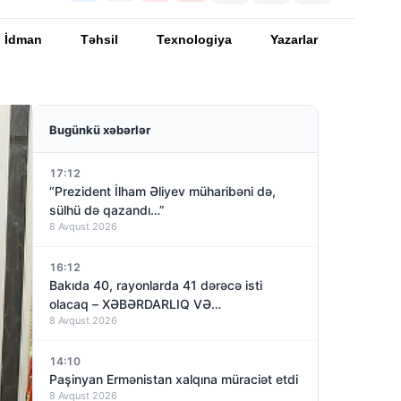
İdman
Təhsil
Texnologiya
Yazarlar
Bugünkü xəbərlər
17:12
“Prezident İlham Əliyev müharibəni də,
sülhü də qazandı…”
8 Avqust 2026
16:12
Bakıda 40, rayonlarda 41 dərəcə isti
olacaq – XƏBƏRDARLIQ VƏ…
8 Avqust 2026
14:10
Paşinyan Ermənistan xalqına müraciət etdi
8 Avqust 2026