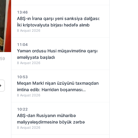
13:46
ABŞ-ın İrana qarşı yeni sanksiya dalğası:
İki kriptovalyuta birjası hədəfə alınıb
8 Avqust 2026
11:04
Yəmən ordusu Husi müqavimətinə qarşı
əməliyyata başladı
:59
8 Avqust 2026
10:53
Meqan Markl nişan üzüyünü taxmaqdan
+
imtina edib: Harridən boşanması
8 Avqust 2026
yaxınlaşırmı?
10:22
ABŞ-dan Rusiyanın müharibə
maliyyələşdirməsinə böyük zərbə
8 Avqust 2026