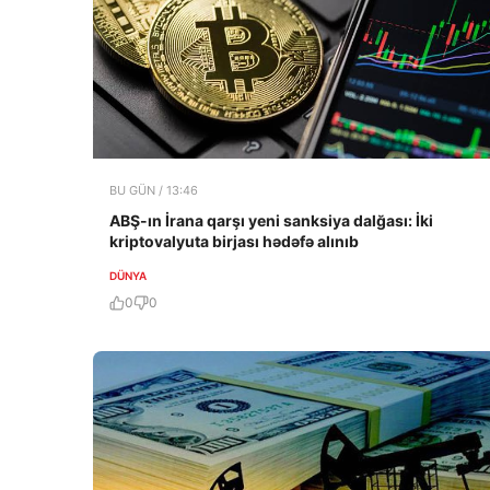
BU GÜN / 13:46
ABŞ-ın İrana qarşı yeni sanksiya dalğası: İki
kriptovalyuta birjası hədəfə alınıb
DÜNYA
0
0