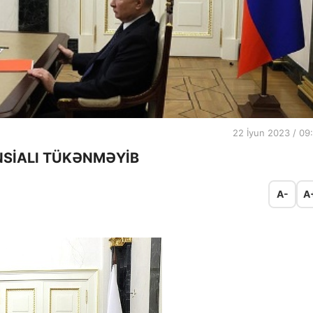
22 İyun 2023 / 09
SİALI TÜKƏNMƏYİB
A-
A