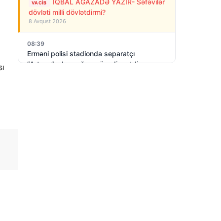
İQBAL AĞAZADƏ YAZIR- Səfəvilər
VACIB
dövləti milli dövlətdirmi?
8 Avqust 2026
08:39
Erməni polisi stadionda separatçı
“Artsax”ın bayrağını müsadirə etdi və…
sı
8 Avqust 2026
07:27
Rusiya Kiyevə PUA-larla hücum edib: 3
nəfər ölüb, dağıntılar var
8 Avqust 2026
06:23
Azərbaycan Rusiya- Gürcüstan
münaqişəsinin sülh yolu ilə həllini dəstəyir
8 Avqust 2026