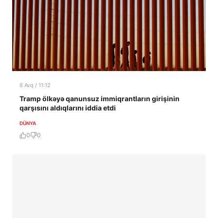
6 Avq / 11:12
Tramp ölkəyə qanunsuz immiqrantların girişinin
qarşısını aldıqlarını iddia etdi
DÜNYA
0
0