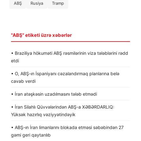
ABŞ
Rusiya
Tramp
"ABŞ" etiketi üzrə xəbərlər
• Braziliya hökuməti ABŞ rəsmilərinin viza tələblərini rədd
etdi
• O, ABŞ-ın İspaniyanı cəzalandırmaq planlarına belə
cavab verdi
• İran atəşkəsin uzadılmasını tələb etmədi
• İran Silahlı Qüvvələrindən ABŞ-a XƏBƏRDARLIQ:
Yüksək hazırlıq vəziyyətindəyik
• ABŞ-ın İran limanlarını blokada etməsi səbəbindən 27
gəmi geri qaytarılıb