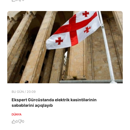
BU GÜN / 20:09
Ekspert Gürcüstanda elektrik kəsintilərinin
səbəblərini açıqlayıb
DÜNYA
0
0