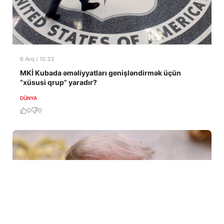
6 Avq / 10:33
MKİ Kubada əməliyyatları genişləndirmək üçün
“xüsusi qrup” yaradır?
DÜNYA
0
0