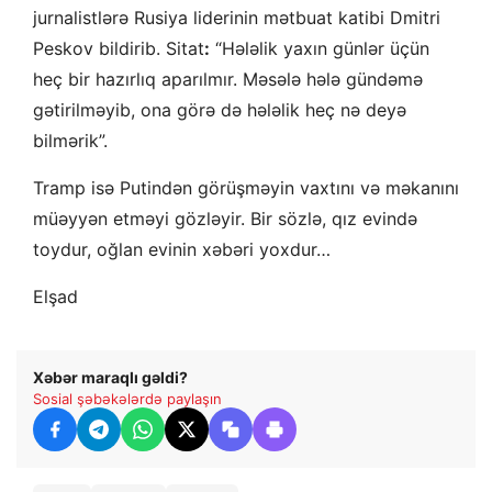
jurnalistlərə Rusiya liderinin mətbuat katibi Dmitri
Peskov bildirib. Sitat
:
“Hələlik yaxın günlər üçün
heç bir hazırlıq aparılmır. Məsələ hələ gündəmə
gətirilməyib, ona görə də hələlik heç nə deyə
bilmərik”.
Tramp isə Putindən görüşməyin vaxtını və məkanını
müəyyən etməyi gözləyir. Bir sözlə, qız evində
toydur, oğlan evinin xəbəri yoxdur…
Elşad
Xəbər maraqlı gəldi?
Sosial şəbəkələrdə paylaşın