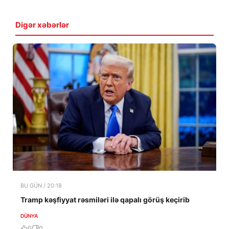
Digər xəbərlər
BU GÜN / 20:18
Tramp kəşfiyyat rəsmiləri ilə qapalı görüş keçirib
DÜNYA
0
0