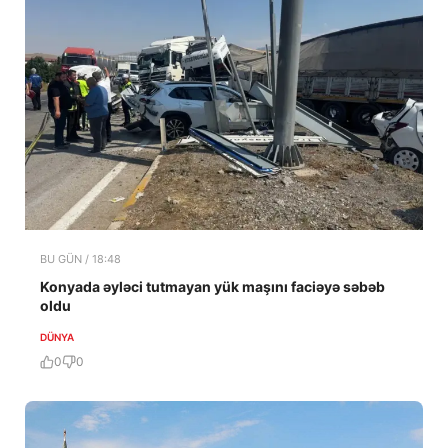
BU GÜN / 18:48
Konyada əyləci tutmayan yük maşını faciəyə səbəb
oldu
DÜNYA
0
0