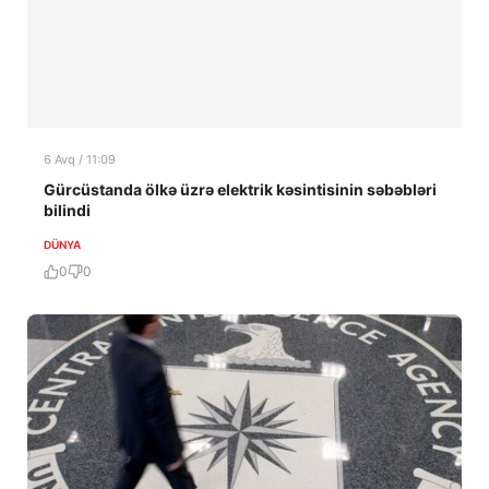
6 Avq / 11:09
Gürcüstanda ölkə üzrə elektrik kəsintisinin səbəbləri
bilindi
DÜNYA
0
0