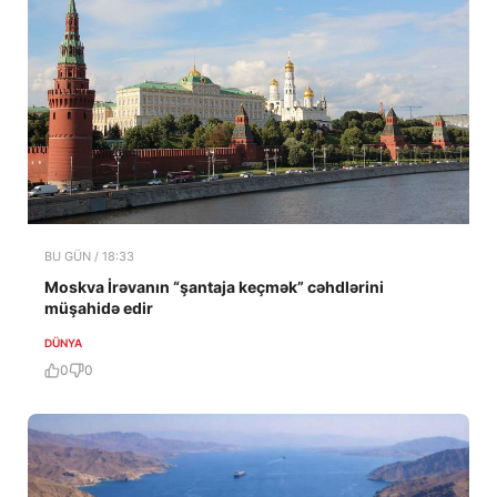
BU GÜN / 18:33
Moskva İrəvanın “şantaja keçmək” cəhdlərini
müşahidə edir
DÜNYA
0
0