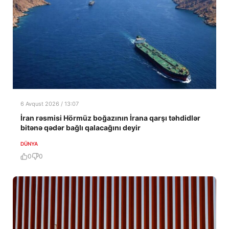
6 Avqust 2026 / 13:07
İran rəsmisi Hörmüz boğazının İrana qarşı təhdidlər
bitənə qədər bağlı qalacağını deyir
DÜNYA
0
0