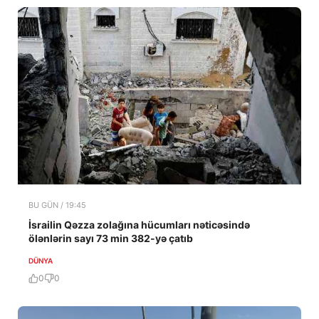
BU GÜN / 19:45
İsrailin Qəzza zolağına hücumları nəticəsində
ölənlərin sayı 73 min 382-yə çatıb
DÜNYA
0
0