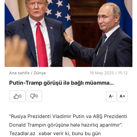
Ana səhifə
/
Dünya
16 May 2025 / 15:12
Putin-Tramp görüşü ilə bağlı müəmma…
0
0
A-
A+
“Rusiya Prezidenti Vladimir Putin və ABŞ Prezidenti
Donald Trampın görüşünə hələ hazırlıq aparılmır”.
Tezadlar.az xəbər verir ki, bunu bu gün