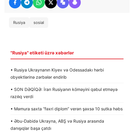
Rusiya
sosial
"Rusiya" etiketi üzrə xəbərlər
• Rusiya Ukraynanın Kiyev və Odessadakı hərbi
obyektlərinə zərbələr endirib
• SON DƏQİQƏ: İran Rusiyanın köməyini qəbul etməyə
razılıq verdi
• Məmura saxta “fəxri diplom” verən şəxsə 10 sutka həbs
• Əbu-Dabidə Ukrayna, ABŞ və Rusiya arasında
danışıqlar başa çatdı