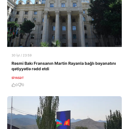
30 İyl / 23:59
Rəsmi Bakı Fransanın Martin Rayanla bağlı bəyanatını
qətiyyətlə rədd etdi
SIYASƏT
0
0