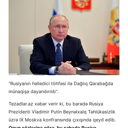
“Rusiyanın həlledici töhfəsi ilə Dağlıq Qarabağda
münaqişə dayandırılıb”.
Tezadlar.az xəbər verir ki, bu barədə Rusiya
Prezidenti Vladimir Putin Beynəlxalq Təhlükəsizlik
üzrə IX Moskva konfransında çıxışında qeyd edib.
Onun sözlərinə görə, bu sahədə Rusiya