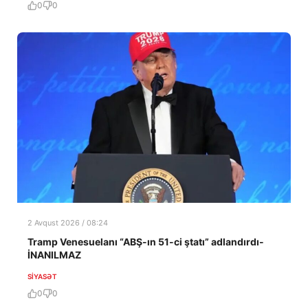
0
0
2 Avqust 2026 / 08:24
Tramp Venesuelanı “ABŞ-ın 51-ci ştatı” adlandırdı-
İNANILMAZ
SIYASƏT
0
0