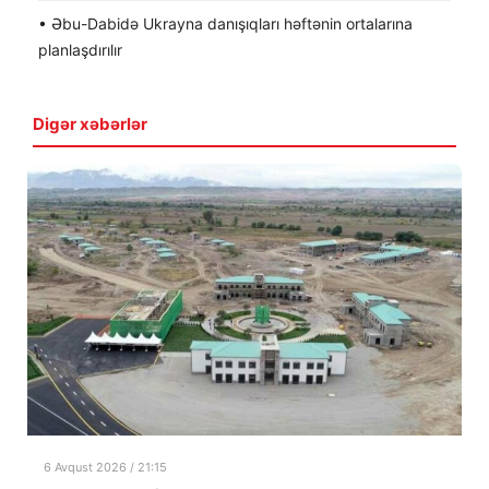
• Əbu-Dabidə Ukrayna danışıqları həftənin ortalarına
planlaşdırılır
Digər xəbərlər
6 Avqust 2026 / 21:15