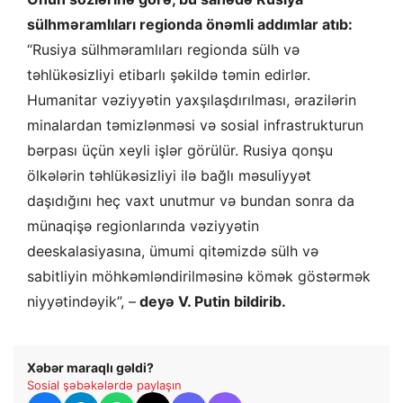
sülhməramlıları regionda önəmli addımlar atıb:
“Rusiya sülhməramlıları regionda sülh və
təhlükəsizliyi etibarlı şəkildə təmin edirlər.
Humanitar vəziyyətin yaxşılaşdırılması, ərazilərin
minalardan təmizlənməsi və sosial infrastrukturun
bərpası üçün xeyli işlər görülür. Rusiya qonşu
ölkələrin təhlükəsizliyi ilə bağlı məsuliyyət
daşıdığını heç vaxt unutmur və bundan sonra da
münaqişə regionlarında vəziyyətin
deeskalasiyasına, ümumi qitəmizdə sülh və
sabitliyin möhkəmləndirilməsinə kömək göstərmək
niyyətindəyik”, –
deyə V. Putin bildirib.
Xəbər maraqlı gəldi?
Sosial şəbəkələrdə paylaşın