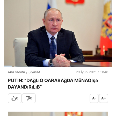
Ana səhifə
/
Siyasət
23 İyun 2021 / 11:48
PUTIN: “DAğLıQ QARABAğDA MüNAQIşə
DAYANDıRıLıB”
0
0
A-
A+