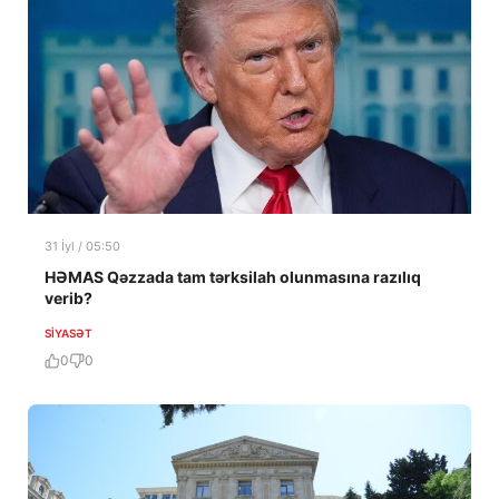
31 İyl / 05:50
HƏMAS Qəzzada tam tərksilah olunmasına razılıq
verib?
SIYASƏT
0
0