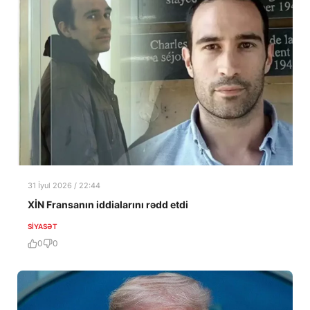
31 İyul 2026 / 22:44
XİN Fransanın iddialarını rədd etdi
SIYASƏT
0
0