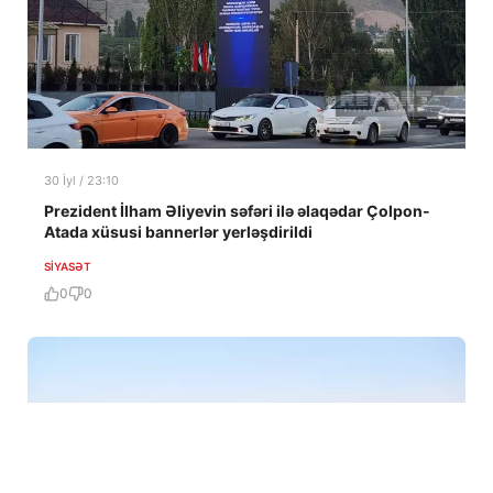
30 İyl / 23:10
Prezident İlham Əliyevin səfəri ilə əlaqədar Çolpon-
Atada xüsusi bannerlər yerləşdirildi
SIYASƏT
0
0