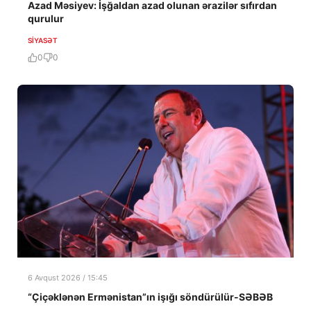
Azad Məsiyev: İşğaldan azad olunan ərazilər sıfırdan
qurulur
SIYASƏT
0
0
6 Avqust 2026 / 15:45
“Çiçəklənən Ermənistan”ın işığı söndürülür-SƏBƏB