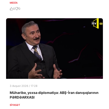
MEDİA
0
0
3 Avqust 2026 / 17:28
Müharibə, yoxsa diplomatiya: ABŞ-İran danışıqlarının
PƏRDƏARXASI
SIYASƏT