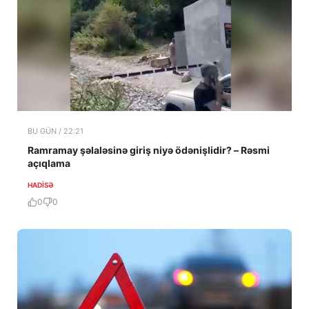
BU GÜN / 22:21
Ramramay şəlaləsinə giriş niyə ödənişlidir? – Rəsmi
açıqlama
HADISƏ
0
0