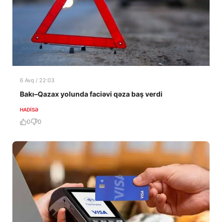
6 Avq / 22:03
Bakı–Qazax yolunda faciəvi qəza baş verdi
HADISƏ
0
0