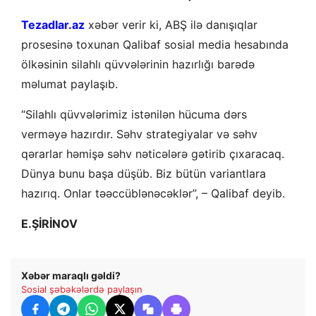
Tezadlar.az
xəbər verir ki, ABŞ ilə danışıqlar
prosesinə toxunan Qalibaf sosial media hesabında
ölkəsinin silahlı qüvvələrinin hazırlığı barədə
məlumat paylaşıb.
“Silahlı qüvvələrimiz istənilən hücuma dərs
verməyə hazırdır. Səhv strategiyalar və səhv
qərarlar həmişə səhv nəticələrə gətirib çıxaracaq.
Dünya bunu başa düşüb. Biz bütün variantlara
hazırıq. Onlar təəccüblənəcəklər”, – Qalibaf deyib.
E.ŞİRİNOV
Xəbər maraqlı gəldi?
Sosial şəbəkələrdə paylaşın