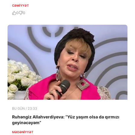
CƏMIYYƏT
0
0
BU GÜN / 23:33
Ruhəngiz Allahverdiyeva: “Yüz yaşım olsa da qırmızı
geyinəcəyəm”
MƏDƏNIYYƏT