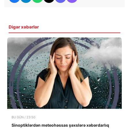
Digər xəbərlər
BU GÜN / 23:50
Sinoptiklərdən meteohəssas şəxslərə xəbərdarlıq