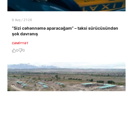
6 Avq / 21:26
“Sizi cəhənnəmə aparacağam” – taksi sürücüsündən
şok davranış
CƏMIYYƏT
0
0