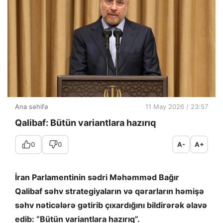
Ana səhifə
11 May 2026 / 23:57
Qalibaf: Bütün variantlara hazırıq
0
0
A-
A+
İran Parlamentinin sədri Məhəmməd Bağır
Qalibaf səhv strategiyaların və qərarların həmişə
səhv nəticələrə gətirib çıxardığını bildirərək əlavə
edib: “Bütün variantlara hazırıq”.