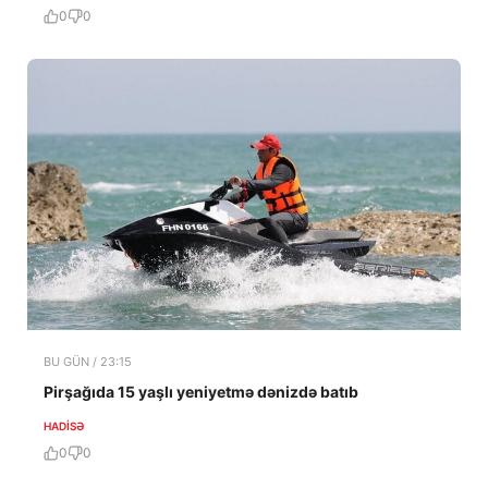
0
0
BU GÜN / 23:15
Pirşağıda 15 yaşlı yeniyetmə dənizdə batıb
HADISƏ
0
0