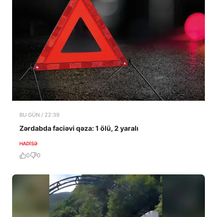
BU GÜN / 22:39
Zərdabda faciəvi qəza: 1 ölü, 2 yaralı
HADISƏ
0
0