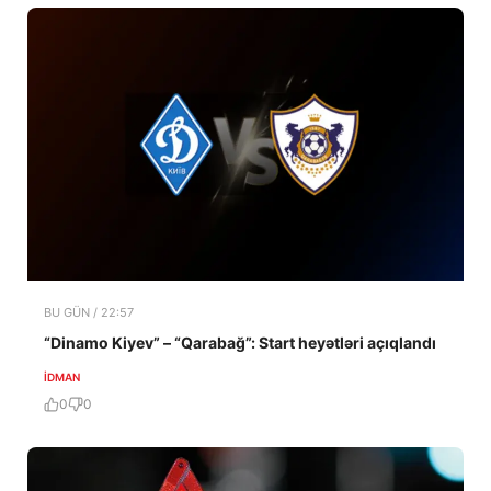
BU GÜN / 22:57
“Dinamo Kiyev” – “Qarabağ”: Start heyətləri açıqlandı
İDMAN
0
0