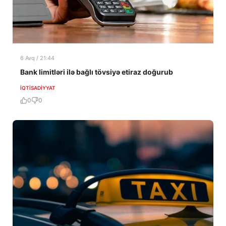
6 Avq / 21:44
Bank limitləri ilə bağlı tövsiyə etiraz doğurub
İQTISADIYYAT
0
0