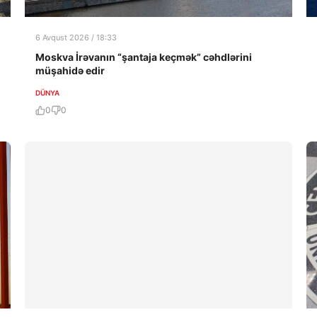
6 Avqust 2026 / 18:33
Moskva İrəvanın “şantaja keçmək” cəhdlərini
müşahidə edir
DÜNYA
0
0