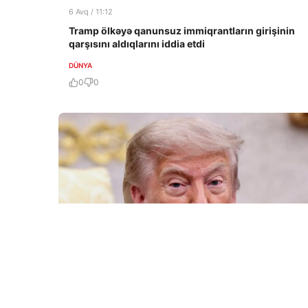
6 Avq / 11:12
Tramp ölkəyə qanunsuz immiqrantların girişinin
qarşısını aldıqlarını iddia etdi
DÜNYA
0
0
6 Avq / 10:09