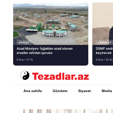
SIYASƏT
CƏMIYYƏT
Azad Məsiyev: İşğaldan azad olunan
DSMF sədr
ərazilər sıfırdan qurulur
keçirəcək
6 Avq • 21:15
6 Avq • 20:32
Ana səhifə
Gündəm
Siyasət
Media