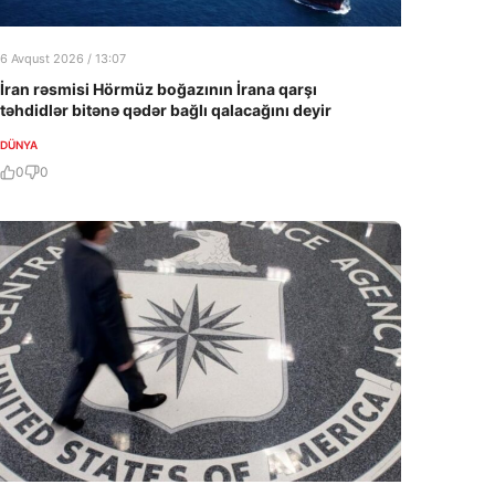
6 Avqust 2026 / 13:07
İran rəsmisi Hörmüz boğazının İrana qarşı
təhdidlər bitənə qədər bağlı qalacağını deyir
DÜNYA
0
0