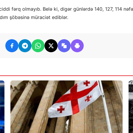
ddi fərq olmayıb. Belə ki, digər günlərdə 140, 127, 114 nəfə
ardım şöbəsinə müraciət ediblər.