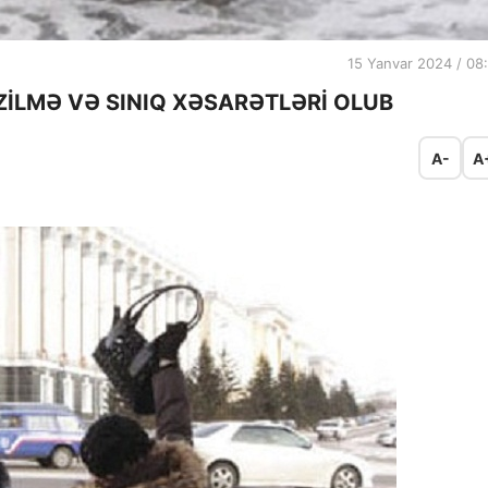
15 Yanvar 2024 / 08
ZİLMƏ VƏ SINIQ XƏSARƏTLƏRİ OLUB
A-
A