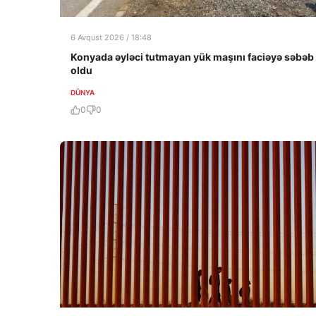
6 Avqust 2026 / 18:48
Konyada əyləci tutmayan yük maşını faciəyə səbəb
oldu
DÜNYA
0
0