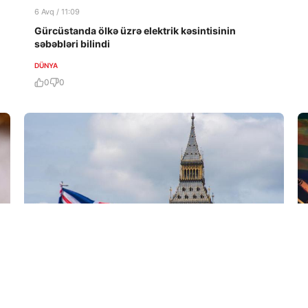
6 Avq / 11:09
Gürcüstanda ölkə üzrə elektrik kəsintisinin
səbəbləri bilindi
DÜNYA
0
0
6 Avq / 09:58