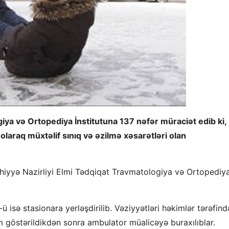
iya və Ortopediya İnstitutuna 137 nəfər müraciət edib ki,
 olaraq müxtəlif sınıq və əzilmə xəsarətləri olan
hiyyə Nazirliyi Elmi Tədqiqat Travmatologiya və Ortopediy
-ü isə stasionara yerləşdirilib. Vəziyyətləri həkimlər tərəfin
dım göstərildikdən sonra ambulator müalicəyə buraxılıblar.