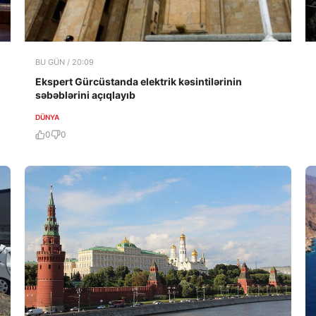
BU GÜN / 20:09
Ekspert Gürcüstanda elektrik kəsintilərinin
səbəblərini açıqlayıb
DÜNYA
0
0