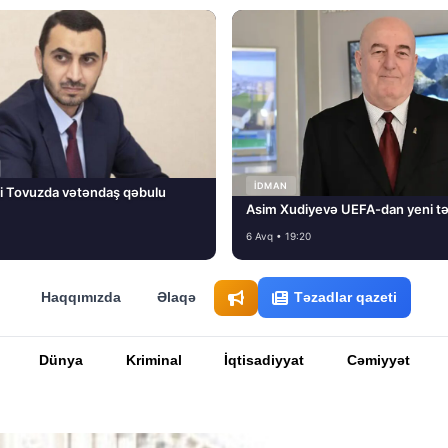
İDMAN
i Tovuzda vətəndaş qəbulu
Asim Xudiyevə UEFA-dan yeni tə
6 Avq • 19:20
Haqqımızda
Əlaqə
Təzadlar qazeti
Dünya
Kriminal
İqtisadiyyat
Cəmiyyət