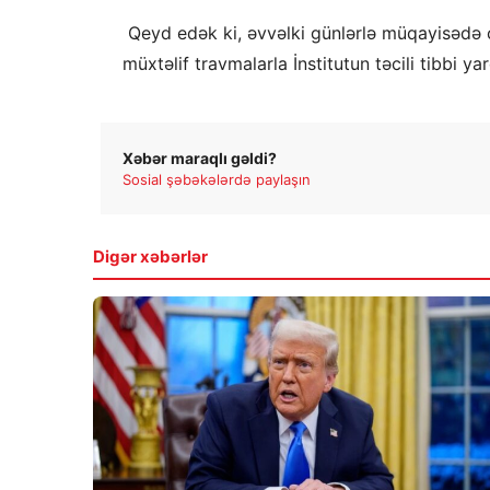
Qeyd edək ki, əvvəlki günlərlə müqayisədə ci
müxtəlif travmalarla İnstitutun təcili tibbi y
Xəbər maraqlı gəldi?
Sosial şəbəkələrdə paylaşın
Digər xəbərlər