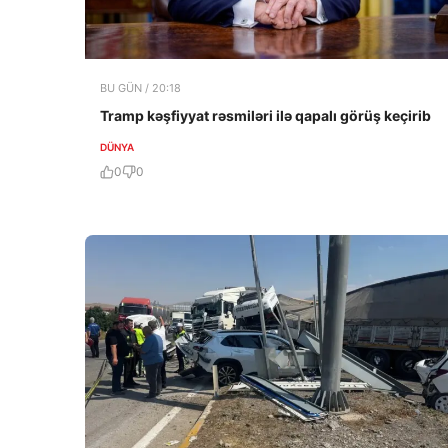
BU GÜN / 20:18
Tramp kəşfiyyat rəsmiləri ilə qapalı görüş keçirib
DÜNYA
0
0