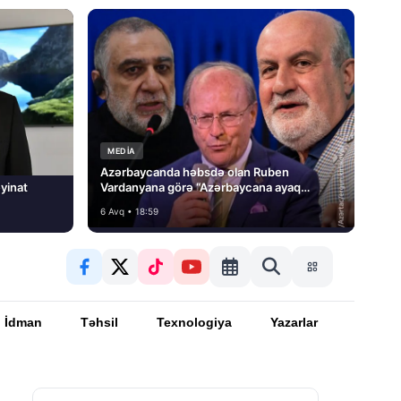
MEDİA
Azərbaycanda həbsdə olan Ruben
yinat
Vardanyana görə “Azərbaycana ayaq
basmayacağını” dedi və…
6 Avq • 18:59
İdman
Təhsil
Texnologiya
Yazarlar