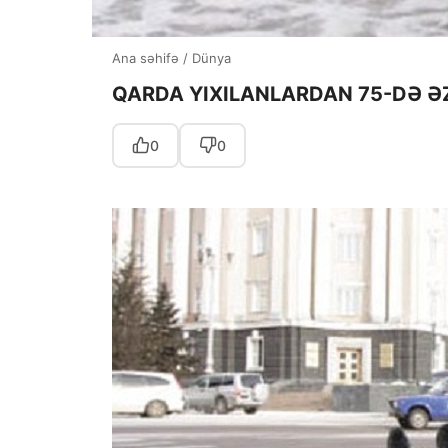
Ana səhifə
/
Dünya
QARDA YIXILANLARDAN 75-DƏ Ə
0
0