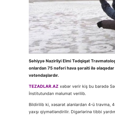
Səhiyyə Nazirliyi Elmi Tədqiqat Travmatolog
onlardan 75 nəfəri hava şəraiti ilə əlaqədar
vətəndaşlardır.
TEZADLAR.AZ
xəbər verir kiş bu barədə Sə
İnstitutundan məlumat verilib.
Bildirilib ki, xəsarət alanlardan 4-ü travma, 4
yaxşı qiymətləndirilir. Digərlərinə tibbi yar