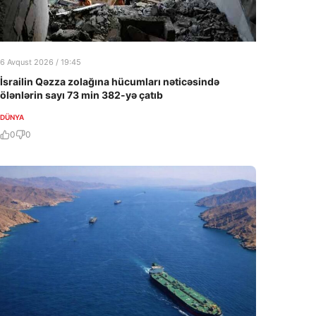
6 Avqust 2026 / 19:45
İsrailin Qəzza zolağına hücumları nəticəsində
ölənlərin sayı 73 min 382-yə çatıb
DÜNYA
0
0