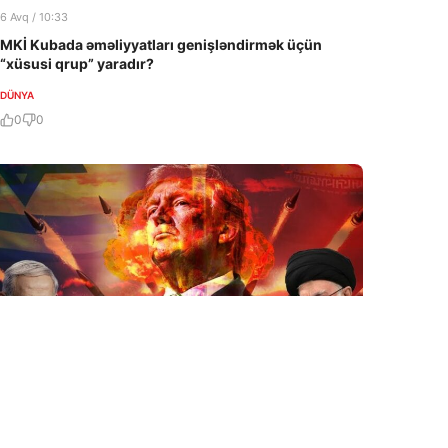
6 Avq / 10:33
MKİ Kubada əməliyyatları genişləndirmək üçün
“xüsusi qrup” yaradır?
DÜNYA
0
0
6 Avq / 09:52