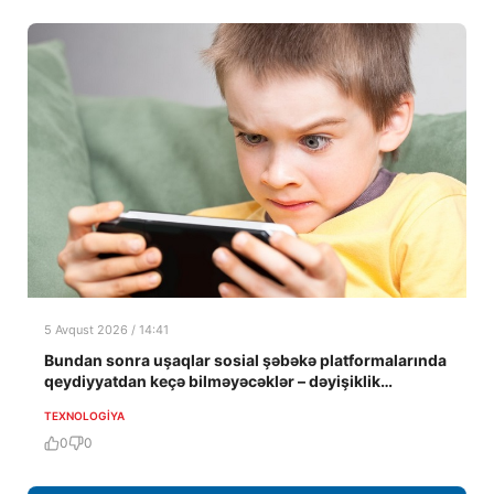
5 Avqust 2026 / 14:41
Bundan sonra uşaqlar sosial şəbəkə platformalarında
qeydiyyatdan keçə bilməyəcəklər – dəyişiklik
təsdiqləndi
TEXNOLOGIYA
0
0