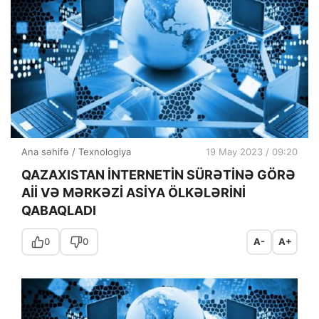
Ana səhifə
/
Texnologiya
19 May 2023 / 09:20
QAZAXISTAN İNTERNETİN SÜRƏTİNƏ GÖRƏ
Aİİ VƏ MƏRKƏZİ ASİYA ÖLKƏLƏRİNİ
QABAQLADI
0
0
A-
A+