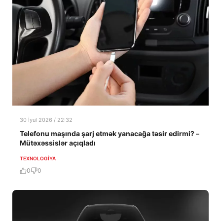
30 İyul 2026 / 22:32
Telefonu maşında şarj etmək yanacağa təsir edirmi? –
Mütəxəssislər açıqladı
TEXNOLOGIYA
0
0