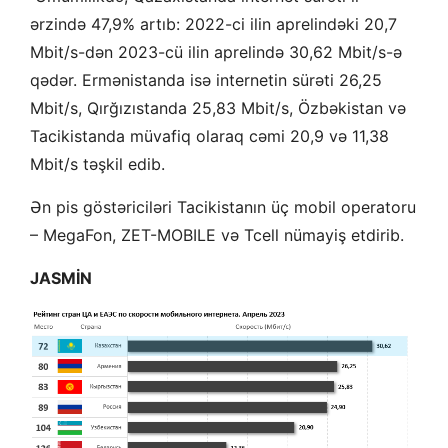
ərzində 47,9% artıb: 2022-ci ilin aprelindəki 20,7
Mbit/s-dən 2023-cü ilin aprelində 30,62 Mbit/s-ə
qədər. Ermənistanda isə internetin sürəti 26,25
Mbit/s, Qırğızıstanda 25,83 Mbit/s, Özbəkistan və
Tacikistanda müvafiq olaraq cəmi 20,9 və 11,38
Mbit/s təşkil edib.
Ən pis göstəriciləri Tacikistanın üç mobil operatoru
– MegaFon, ZET-MOBILE və Tcell nümayiş etdirib.
JASMİN