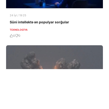
24 İyl / 19:25
Süni intellektə ən populyar sorğular
TEXNOLOGIYA
0
0