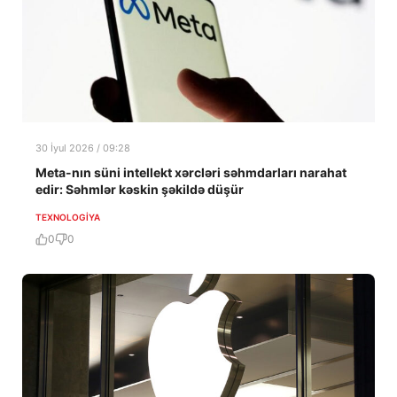
30 İyul 2026 / 09:28
Meta-nın süni intellekt xərcləri səhmdarları narahat
edir: Səhmlər kəskin şəkildə düşür
TEXNOLOGIYA
0
0