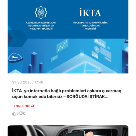
31 İyul 2026 / 17:40
İKTA-ya internetlə bağlı problemləri aşkara çıxarmaq
üçün kömək edə bilərsiz – SORĞUDA İŞTİRAK
EDƏRƏK
TEXNOLOGIYA
0
0