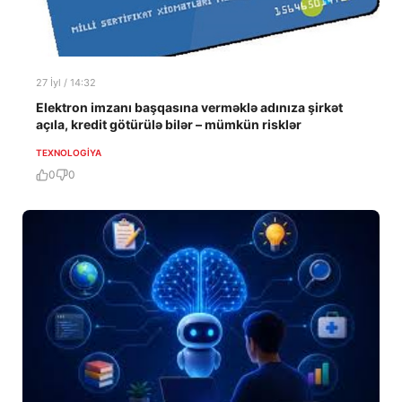
27 İyl / 14:32
Elektron imzanı başqasına verməklə adınıza şirkət
açıla, kredit götürülə bilər – mümkün risklər
TEXNOLOGIYA
0
0