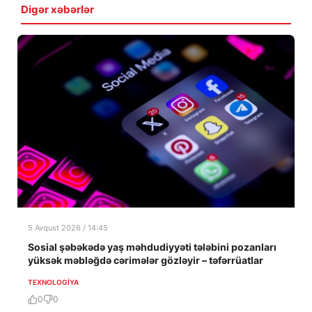
Digər xəbərlər
5 Avqust 2026 / 14:45
Sosial şəbəkədə yaş məhdudiyyəti tələbini pozanları
yüksək məbləğdə cərimələr gözləyir – təfərrüatlar
TEXNOLOGIYA
0
0