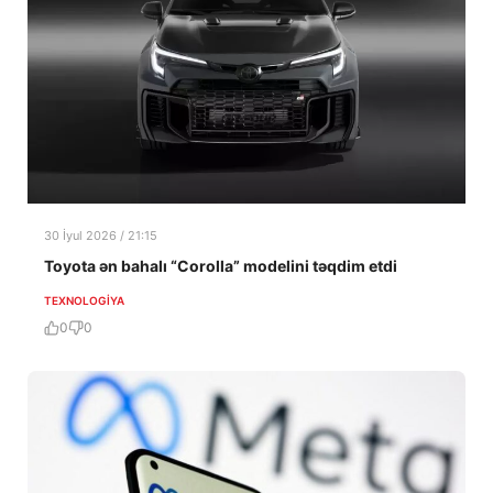
30 İyul 2026 / 21:15
Toyota ən bahalı “Corolla” modelini təqdim etdi
TEXNOLOGIYA
0
0