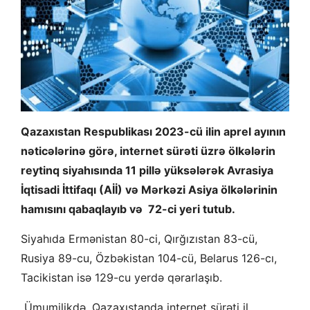
Qazaxıstan Respublikası 2023-cü ilin aprel ayının
nəticələrinə görə, internet sürəti üzrə ölkələrin
reytinq siyahısında 11 pillə yüksələrək Avrasiya
İqtisadi İttifaqı (Aİİ) və Mərkəzi Asiya ölkələrinin
hamısını qabaqlayıb və 72-ci yeri tutub.
Siyahıda Ermənistan 80-ci, Qırğızıstan 83-cü,
Rusiya 89-cu, Özbəkistan 104-cü, Belarus 126-cı,
Tacikistan isə 129-cu yerdə qərarlaşıb.
Ümumilikdə, Qazaxıstanda internet sürəti il ​​