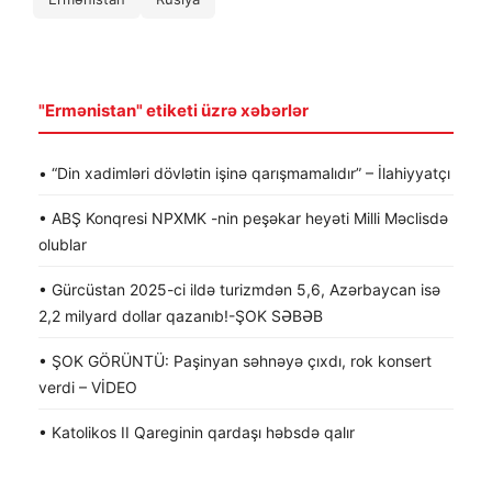
"Ermənistan" etiketi üzrə xəbərlər
• “Din xadimləri dövlətin işinə qarışmamalıdır” – İlahiyyatçı
• ABŞ Konqresi NPXMK -nin peşəkar heyəti Milli Məclisdə
olublar
• Gürcüstan 2025-ci ildə turizmdən 5,6, Azərbaycan isə
2,2 milyard dollar qazanıb!-ŞOK SƏBƏB
• ŞOK GÖRÜNTÜ: Paşinyan səhnəyə çıxdı, rok konsert
verdi – VİDEO
• Katolikos II Qareginin qardaşı həbsdə qalır