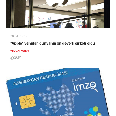
28 İyl / 19:19
“Apple” yenidən dünyanın ən dəyərli şirkəti oldu
TEXNOLOGIYA
0
0