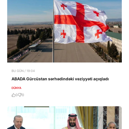
BU GÜN / 19:04
ABADA Gürcüstan sərhədindəki vəziyyəti açıqladı
DÜNYA
0
0