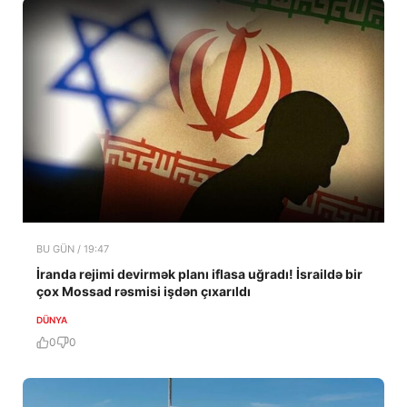
BU GÜN / 19:47
İranda rejimi devirmək planı iflasa uğradı! İsraildə bir
çox Mossad rəsmisi işdən çıxarıldı
DÜNYA
0
0