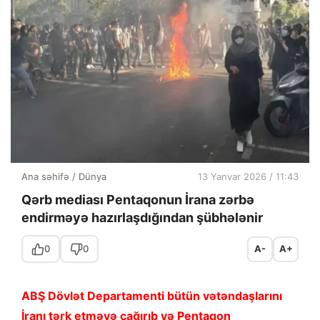
Ana səhifə
/
Dünya
13 Yanvar 2026 / 11:43
Qərb mediası Pentaqonun İrana zərbə
endirməyə hazırlaşdığından şübhələnir
0
0
A-
A+
ABŞ Dövlət Departamenti bütün vətəndaşlarını
İranı tərk etməyə çağırıb və Pentaqon