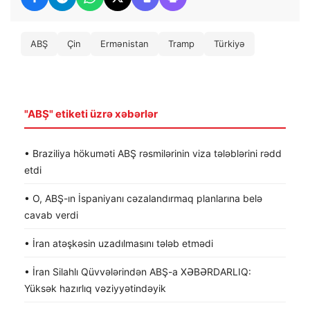
ABŞ
Çin
Ermənistan
Tramp
Türkiyə
"ABŞ" etiketi üzrə xəbərlər
• Braziliya hökuməti ABŞ rəsmilərinin viza tələblərini rədd
etdi
• O, ABŞ-ın İspaniyanı cəzalandırmaq planlarına belə
cavab verdi
• İran atəşkəsin uzadılmasını tələb etmədi
• İran Silahlı Qüvvələrindən ABŞ-a XƏBƏRDARLIQ:
Yüksək hazırlıq vəziyyətindəyik