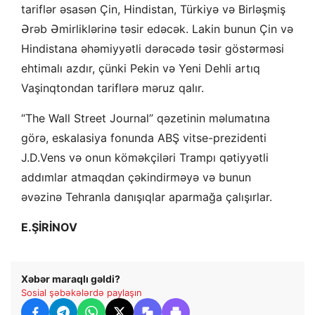
tariflər əsasən Çin, Hindistan, Türkiyə və Birləşmiş
Ərəb Əmirliklərinə təsir edəcək. Lakin bunun Çin və
Hindistana əhəmiyyətli dərəcədə təsir göstərməsi
ehtimalı azdır, çünki Pekin və Yeni Dehli artıq
Vaşinqtondan tariflərə məruz qalır.
“The Wall Street Journal” qəzetinin məlumatına
görə, eskalasiya fonunda ABŞ vitse-prezidenti
J.D.Vens və onun köməkçiləri Trampı qətiyyətli
addımlar atmaqdan çəkindirməyə və bunun
əvəzinə Tehranla danışıqlar aparmağa çalışırlar.
E.ŞİRİNOV
Xəbər maraqlı gəldi?
Sosial şəbəkələrdə paylaşın