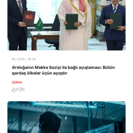
BU GÜN / 18:34
Ərdoğanın Məkkə Sazişi ilə bağlı açıqlaması: Bütün
qardaş ölkələr üçün açıqdır
DÜNYA
0
0