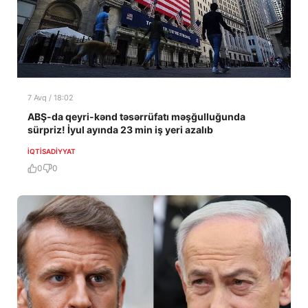
7 Avq / 18:02
ABŞ-da qeyri-kənd təsərrüfatı məşğulluğunda
sürpriz! İyul ayında 23 min iş yeri azalıb
İQTISADIYYAT
0
0