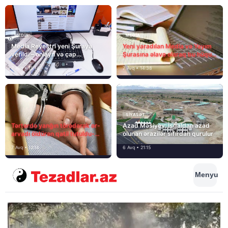
MEDİA
MEDİA
Media Reyestri yeni Şuraya
Yeni yaradılan Media və Yayım
verildi – onlayn və çap
Şurasına əlavə olaraq bu hüquq
mediasını nə gözləyir?
və vəzifələr də verilib
7 Avq • 15:14
7 Avq • 14:38
SIYASƏT
Tərtərdə yanğın törədərək ər-
Azad Məsiyev: İşğaldan azad
arvadı öldürən qatil tutuldu-
olunan ərazilər sıfırdan qurulur
SON DƏQİQƏ
7 Avq • 12:14
6 Avq • 21:15
Menyu