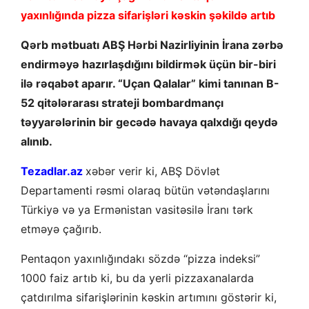
yaxınlığında pizza sifarişləri kəskin şəkildə artıb
Qərb mətbuatı ABŞ Hərbi Nazirliyinin İrana zərbə
endirməyə hazırlaşdığını bildirmək üçün bir-biri
ilə rəqabət aparır. “Uçan Qalalar” kimi tanınan B-
52 qitələrarası strateji bombardmançı
təyyarələrinin bir gecədə havaya qalxdığı qeydə
alınıb.
Tezadlar.az
xəbər verir ki, ABŞ Dövlət
Departamenti rəsmi olaraq bütün vətəndaşlarını
Türkiyə və ya Ermənistan vasitəsilə İranı tərk
etməyə çağırıb.
Pentaqon yaxınlığındakı sözdə “pizza indeksi”
1000 faiz artıb ki, bu da yerli pizzaxanalarda
çatdırılma sifarişlərinin kəskin artımını göstərir ki,