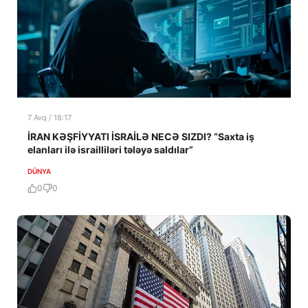
7 Avq / 18:17
İRAN KƏŞFİYYATI İSRAİLƏ NECƏ SIZDI? “Saxta iş
elanları ilə israilliləri tələyə saldılar”
DÜNYA
0
0