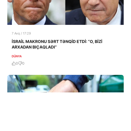
7 Avq / 17:29
İSRAİL MAKRONU SƏRT TƏNQİD ETDİ: “O, BİZİ
ARXADAN BIÇAQLADI”
DÜNYA
0
0