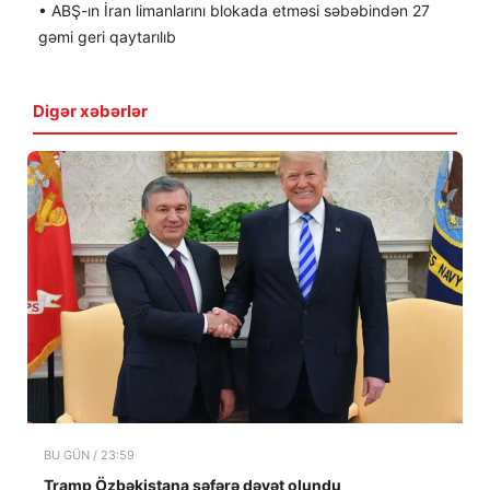
• ABŞ-ın İran limanlarını blokada etməsi səbəbindən 27
gəmi geri qaytarılıb
Digər xəbərlər
BU GÜN / 23:59
Tramp Özbəkistana səfərə dəvət olundu