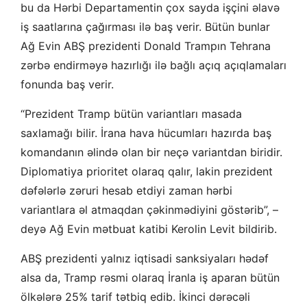
bu da Hərbi Departamentin çox sayda işçini əlavə
iş saatlarına çağırması ilə baş verir. Bütün bunlar
Ağ Evin ABŞ prezidenti Donald Trampın Tehrana
zərbə endirməyə hazırlığı ilə bağlı açıq açıqlamaları
fonunda baş verir.
“Prezident Tramp bütün variantları masada
saxlamağı bilir. İrana hava hücumları hazırda baş
komandanın əlində olan bir neçə variantdan biridir.
Diplomatiya prioritet olaraq qalır, lakin prezident
dəfələrlə zəruri hesab etdiyi zaman hərbi
variantlara əl atmaqdan çəkinmədiyini göstərib”, –
deyə Ağ Evin mətbuat katibi Kerolin Levit bildirib.
ABŞ prezidenti yalnız iqtisadi sanksiyaları hədəf
alsa da, Tramp rəsmi olaraq İranla iş aparan bütün
ölkələrə 25% tarif tətbiq edib. İkinci dərəcəli