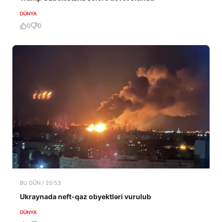
DÜNYA
0
0
BU GÜN / 20:53
Ukraynada neft-qaz obyektləri vurulub
DÜNYA