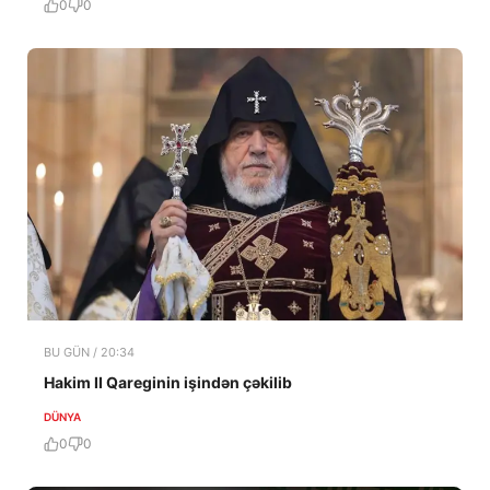
0
0
BU GÜN / 20:34
Hakim II Qareginin işindən çəkilib
DÜNYA
0
0