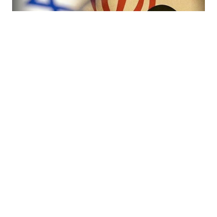
7 Avq / 19:47
İranda rejimi devirmək planı iflasa uğradı! İsraildə bir
çox Mossad rəsmisi işdən çıxarıldı
DÜNYA
0
0