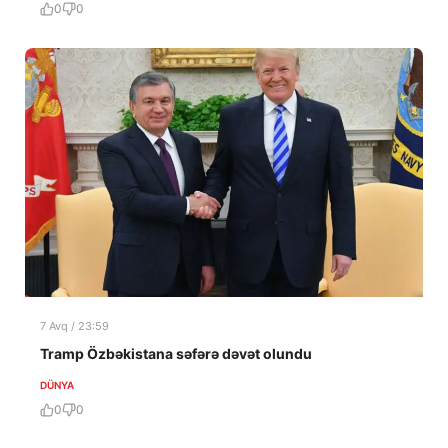
0
0
7 Avq / 23:59
Tramp Özbəkistana səfərə dəvət olundu
DÜNYA
0
0