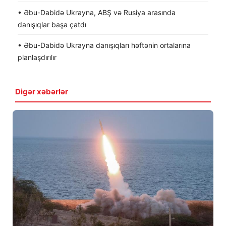
• Əbu-Dabidə Ukrayna, ABŞ və Rusiya arasında
danışıqlar başa çatdı
• Əbu-Dabidə Ukrayna danışıqları həftənin ortalarına
planlaşdırılır
Digər xəbərlər