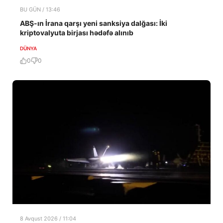
BU GÜN / 13:46
ABŞ-ın İrana qarşı yeni sanksiya dalğası: İki
kriptovalyuta birjası hədəfə alınıb
DÜNYA
0
0
8 Avqust 2026 / 11:04