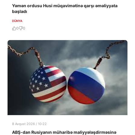
Yəmən ordusu Husi müqavimətinə qarşı əməliyyata
başladı
DÜNYA
0
0
8 Avqust 2026 / 10:22
ABŞ-dan Rusiyanın müharibə maliyyələşdirməsinə