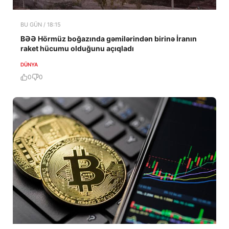
BU GÜN / 18:15
BƏƏ Hörmüz boğazında gəmilərindən birinə İranın
raket hücumu olduğunu açıqladı
DÜNYA
0
0