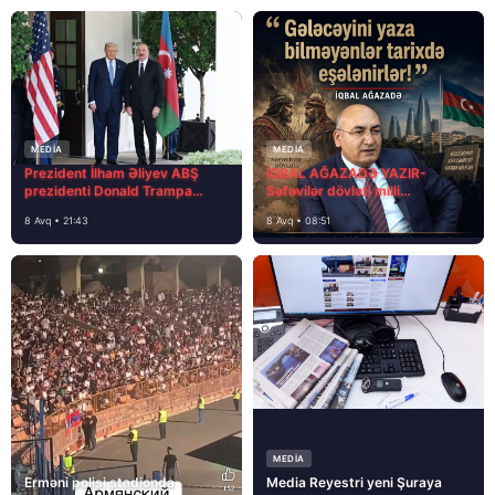
MEDİA
MEDİA
Prezident İlham Əliyev ABŞ
İQBAL AĞAZADƏ YAZIR-
prezidenti Donald Trampa
Səfəvilər dövləti milli
məktubunda yazıb ki…
dövlətdirmi?
8 Avq • 21:43
8 Avq • 08:51
MEDİA
Erməni polisi stadionda
Media Reyestri yeni Şuraya