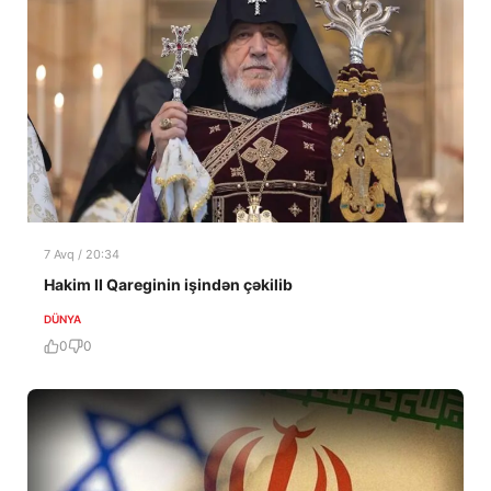
7 Avq / 20:34
Hakim II Qareginin işindən çəkilib
DÜNYA
0
0