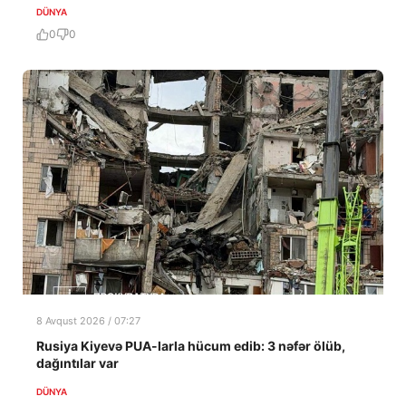
DÜNYA
0
0
8 Avqust 2026 / 07:27
Rusiya Kiyevə PUA-larla hücum edib: 3 nəfər ölüb,
dağıntılar var
DÜNYA