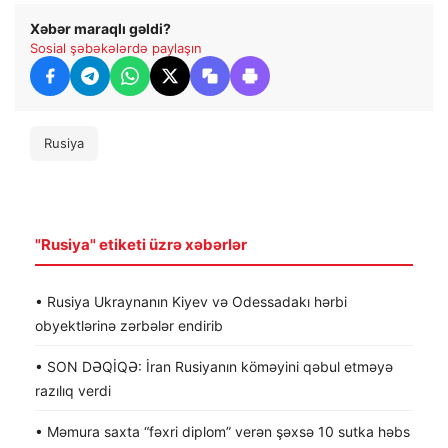
Xəbər maraqlı gəldi?
Sosial şəbəkələrdə paylaşın
Rusiya
"Rusiya" etiketi üzrə xəbərlər
• Rusiya Ukraynanın Kiyev və Odessadakı hərbi
obyektlərinə zərbələr endirib
• SON DƏQİQƏ: İran Rusiyanın köməyini qəbul etməyə
razılıq verdi
• Məmura saxta “fəxri diplom” verən şəxsə 10 sutka həbs