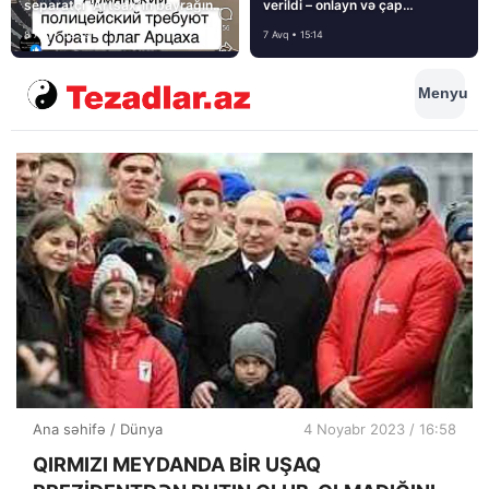
separatçı “Artsax”ın bayrağını
verildi – onlayn və çap
müsadirə etdi və…
mediasını nə gözləyir?
8 Avq • 08:39
7 Avq • 15:14
Menyu
Ana səhifə
/
Dünya
4 Noyabr 2023 / 16:58
QIRMIZI MEYDANDA BİR UŞAQ