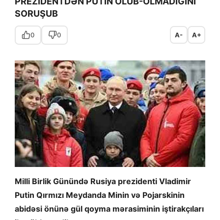
PREZİDENTDƏN PUTIN OLUB-OLMADIĞINI
SORUŞUB
0
0
A-
A+
Milli Birlik Günündə Rusiya prezidenti Vladimir
Putin Qırmızı Meydanda Minin və Pojarskinin
abidəsi önünə gül qoyma mərasiminin iştirakçıları