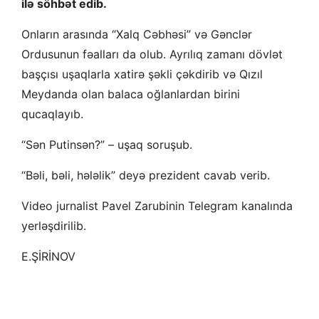
ilə söhbət edib.
Onların arasında “Xalq Cəbhəsi” və Gənclər
Ordusunun fəalları da olub. Ayrılıq zamanı dövlət
başçısı uşaqlarla xatirə şəkli çəkdirib və Qızıl
Meydanda olan balaca oğlanlardan birini
qucaqlayıb.
“Sən Putinsən?” – uşaq soruşub.
“Bəli, bəli, hələlik” deyə prezident cavab verib.
Video jurnalist Pavel Zarubinin Telegram kanalında
yerləşdirilib.
E.ŞİRİNOV