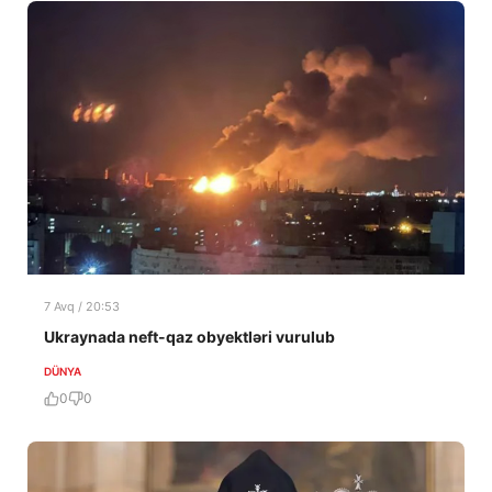
7 Avq / 20:53
Ukraynada neft-qaz obyektləri vurulub
DÜNYA
0
0