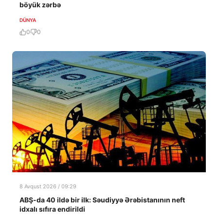
böyük zərbə
DÜNYA
0
0
8 Avqust 2026 / 09:29
ABŞ-da 40 ildə bir ilk: Səudiyyə Ərəbistanının neft
idxalı sıfıra endirildi