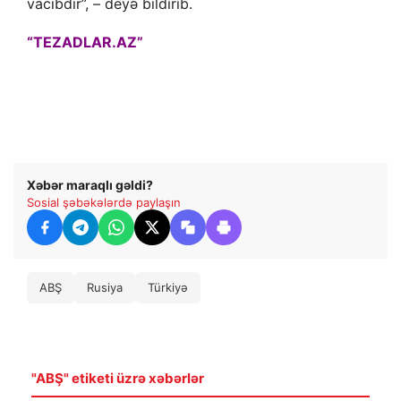
vacibdir”, – deyə bildirib.
“TEZADLAR.AZ”
Xəbər maraqlı gəldi?
Sosial şəbəkələrdə paylaşın
ABŞ
Rusiya
Türkiyə
"ABŞ" etiketi üzrə xəbərlər