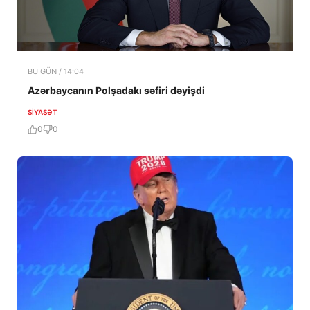
BU GÜN / 14:04
Azərbaycanın Polşadakı səfiri dəyişdi
SIYASƏT
0
0