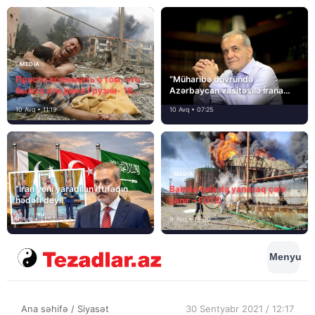
MEDİA
Просто вспомнить о том, что
“Müharibə dövründə
было в эти дни в Грузии- 18
Azərbaycan vasitəsilə İrana
лет назад, 8 августа 2008
yardım və dəstək göstərilib”
10 Avq • 11:19
10 Avq • 07:25
года…
MEDİA
“İran yeni yaradılan ittifaqın
Bakıda hələ də yanacaq çəni
hədəfi deyil”
yanır – FOTO
9 Avq • 21:54
9 Avq • 18:00
Menyu
Ana səhifə
/
Siyasət
30 Sentyabr 2021 / 12:17