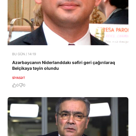
BU GÜN / 14:19
Azərbaycanın Niderlanddakı səfiri geri çağırılaraq
Belçikaya təyin olundu
SIYASƏT
0
0