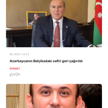
BU GÜN / 14:23
Azərbaycanın Belçikadakı səfiri geri çağırıldı
SIYASƏT
0
0