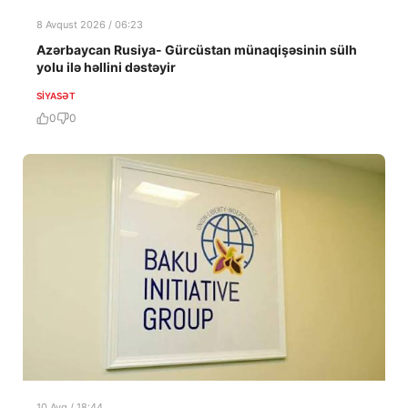
8 Avqust 2026 / 06:23
Azərbaycan Rusiya- Gürcüstan münaqişəsinin sülh
yolu ilə həllini dəstəyir
SIYASƏT
0
0
10 Avq / 18:44