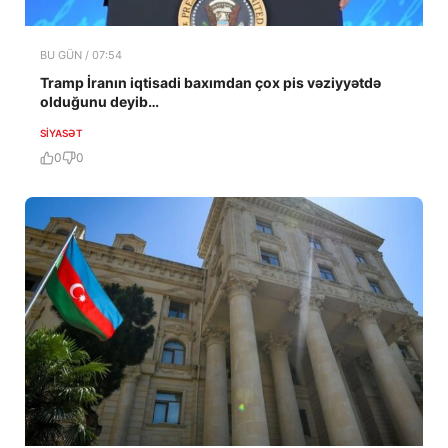
BU GÜN / 07:54
Tramp İranın iqtisadi baxımdan çox pis vəziyyətdə
olduğunu deyib…
SIYASƏT
0
0