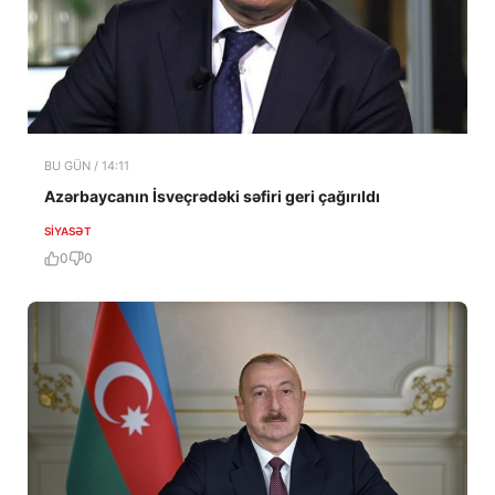
BU GÜN / 14:11
Azərbaycanın İsveçrədəki səfiri geri çağırıldı
SIYASƏT
0
0