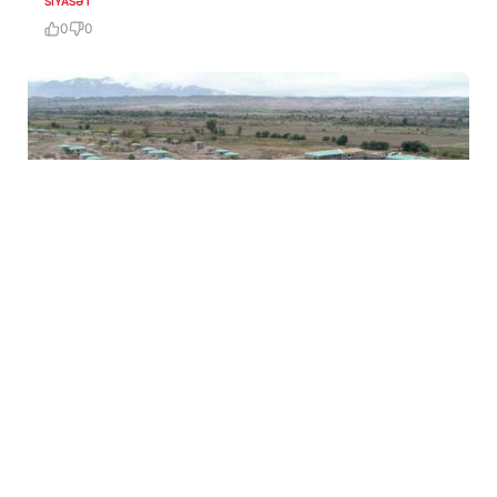
SIYASƏT
0
0
6 Avq / 21:15
Azad Məsiyev: İşğaldan azad olunan ərazilər sıfırdan
qurulur
SIYASƏT
0
0