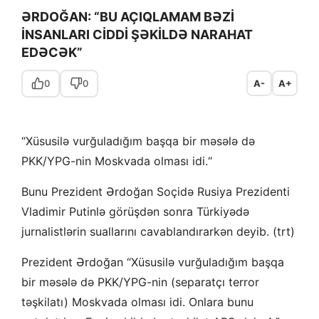
ƏRDOĞAN: “BU AÇIQLAMAM BƏZİ
İNSANLARI CİDDİ ŞƏKİLDƏ NARAHAT
EDƏCƏK”
0
0
A-
A+
“Xüsusilə vurğuladığım başqa bir məsələ də
PKK/YPG-nin Moskvada olması idi.
“
Bunu Prezident Ərdoğan Soçidə Rusiya Prezidenti
Vladimir Putinlə görüşdən sonra Türkiyədə
jurnalistlərin suallarını cavablandırarkən deyib. (trt)
Prezident Ərdoğan “Xüsusilə vurğuladığım başqa
bir məsələ də PKK/YPG-nin (separatçı terror
təşkilatı) Moskvada olması idi. Onlara bunu