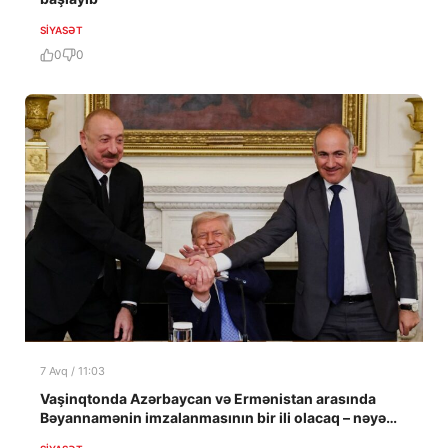
SIYASƏT
0
0
7 Avq / 11:03
Vaşinqtonda Azərbaycan və Ermənistan arasında
Bəyannamənin imzalanmasının bir ili olacaq – nəyə
nail olundu?