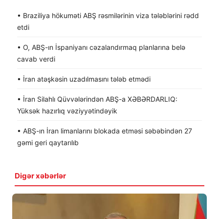
• Braziliya hökuməti ABŞ rəsmilərinin viza tələblərini rədd
etdi
• O, ABŞ-ın İspaniyanı cəzalandırmaq planlarına belə
cavab verdi
• İran atəşkəsin uzadılmasını tələb etmədi
• İran Silahlı Qüvvələrindən ABŞ-a XƏBƏRDARLIQ:
Yüksək hazırlıq vəziyyətindəyik
• ABŞ-ın İran limanlarını blokada etməsi səbəbindən 27
gəmi geri qaytarılıb
Digər xəbərlər