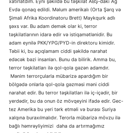
xatırlatdım. Eyni şəkildə bu təşkilat ABŞ-dakı Ağ
Evdə qonaq edildi. Məlum amerikalı (Orta Şərq və
Şimali Afrika Koordinatoru Brett) Maykqurk adlı
şəxs var. Bu adam demək olar ki, terror
təşkilatlarının idarə edir və istiqamətlənidir. Bu
adam eynilə PKK/YPG/PYD-in direktoru kimidir.
Təbii ki, bu açıqlamam ciddi şəkildə narahat
edəcək bəzi insanları. Bunu da bilirik. Amma bu,
terror təşkilatları ilə qol-qola gəzən adamdır.
Mənim terrorçularla mübarizə apardığım bir
bölgədə onlarla qol-qola gəzməsi məni ciddi
narahat edir. Bu terror təşkilatları ilə iç-içədir, bir
yerdədir, bu da onun öz mövqeyini ifadə edir. Gec-
tez Amerika bu yeri tərk etməli və burası Suriya
xalqına buraxılmalıdır. Terorla mübarizə mövzu ilə
bağlı həmrəyliyimizi daha da artırmağımız