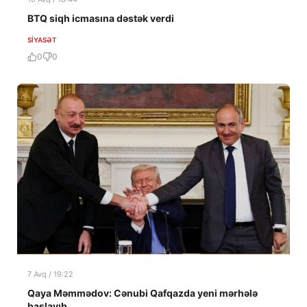
BTQ siqh icmasına dəstək verdi
SIYASƏT
0
0
7 Avq / 19:22
Qaya Məmmədov: Cənubi Qafqazda yeni mərhələ
başlayıb