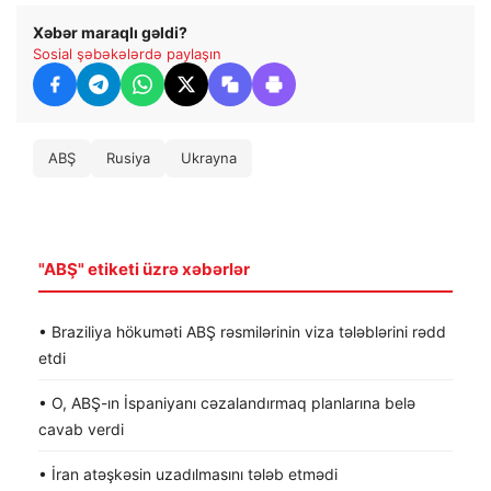
Xəbər maraqlı gəldi?
Sosial şəbəkələrdə paylaşın
ABŞ
Rusiya
Ukrayna
"ABŞ" etiketi üzrə xəbərlər
• Braziliya hökuməti ABŞ rəsmilərinin viza tələblərini rədd
etdi
• O, ABŞ-ın İspaniyanı cəzalandırmaq planlarına belə
cavab verdi
• İran atəşkəsin uzadılmasını tələb etmədi