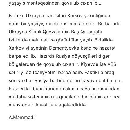
yaşayış məntəqəsindən qovulub çıxarılıb…
Belə ki, Ukrayna hərbçiləri Xarkov yaxınlığında
daha bir yaşayış məntəqəsini azad edib. Bu barədə
Ukrayna Silahlı Qüvvələrinin Baş Qərargahı
tvitterdə məlumat və görüntülər yayıb. Beləliklə,
Xarkov vilayətinin Dementyevka kəndinə nəzarət
bərpa edilib. Hazırda Rusiya döyüşçüləri digər
bölgələrdən də qovulub çıxarılır. Kiyevdə isə ABŞ
səfirliyi öz fəaliyyətini bərpa edib. Faktiki olaraq
son vaxtlar Rusiya hərbi qırıcıları havaya qaldırılmır.
Ekspertlər bunu xaricdən alınan hava hücumundan
müdafiə sisteminin rus qırıcılarını bir-birinin ardınca
məhv edə bilməsi ilə əlaqələndirirlər.
A.Məmmədli