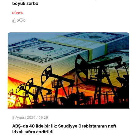
böyük zərbə
DÜNYA
0
0
8 Avqust 2026 / 09:29
ABŞ-da 40 ildə bir ilk: Səudiyyə Ərəbistanının neft
idxalı sıfıra endirildi