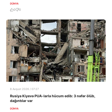
DÜNYA
0
0
8 Avqust 2026 / 07:27
Rusiya Kiyevə PUA-larla hücum edib: 3 nəfər ölüb,
dağıntılar var
DÜNYA