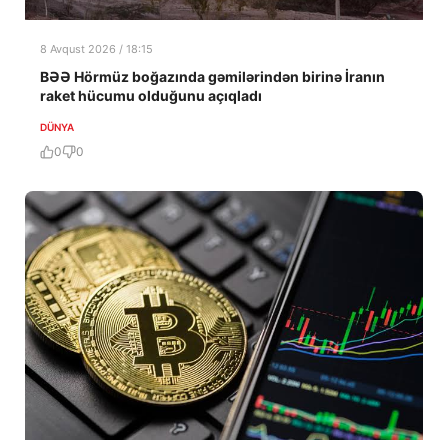
8 Avqust 2026 / 18:15
BƏƏ Hörmüz boğazında gəmilərindən birinə İranın
raket hücumu olduğunu açıqladı
DÜNYA
0
0