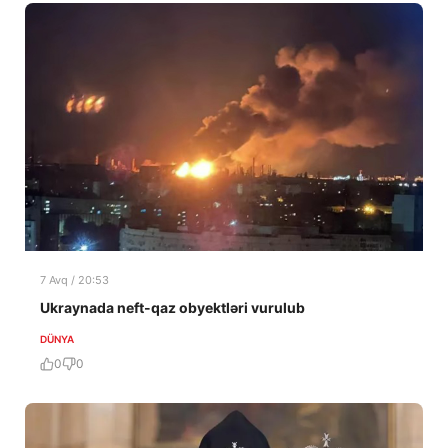
7 Avq / 20:53
Ukraynada neft-qaz obyektləri vurulub
DÜNYA
0
0