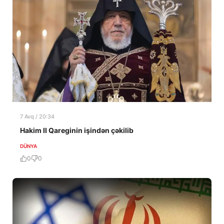
7 Avq / 20:34
Hakim II Qareginin işindən çəkilib
DÜNYA
0
0