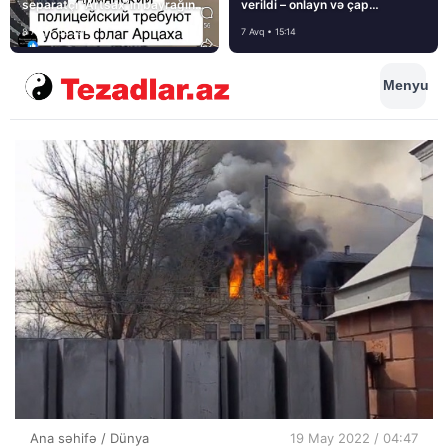
separatçı “Artsax”ın bayrağını
verildi – onlayn və çap
müsadirə etdi və…
mediasını nə gözləyir?
8 Avq • 08:39
7 Avq • 15:14
Menyu
Ana səhifə
/
Dünya
19 May 2022 / 04:47