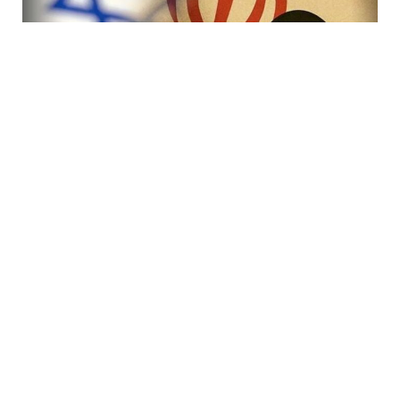
7 Avq / 19:47
İranda rejimi devirmək planı iflasa uğradı! İsraildə bir
çox Mossad rəsmisi işdən çıxarıldı
DÜNYA
0
0