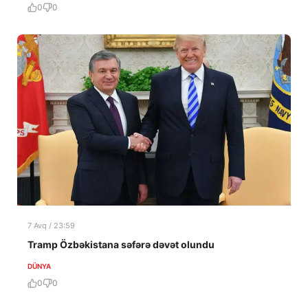
0
0
7 Avq / 23:59
Tramp Özbəkistana səfərə dəvət olundu
DÜNYA
0
0