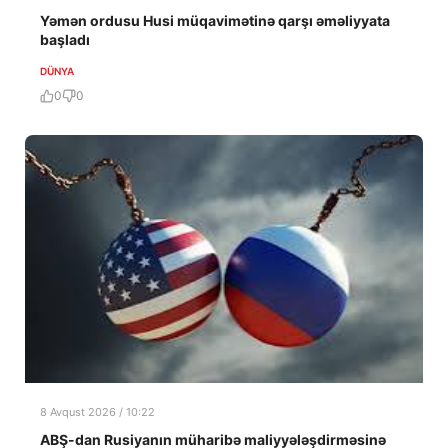
Yəmən ordusu Husi müqavimətinə qarşı əməliyyata
başladı
DÜNYA
0
0
8 Avqust 2026 / 10:22
ABŞ-dan Rusiyanın müharibə maliyyələşdirməsinə