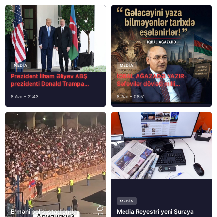
MEDİA
MEDİA
Prezident İlham Əliyev ABŞ
İQBAL AĞAZADƏ YAZIR-
prezidenti Donald Trampa
Səfəvilər dövləti milli
məktubunda yazıb ki…
dövlətdirmi?
8 Avq • 21:43
8 Avq • 08:51
MEDİA
Erməni polisi stadionda
Media Reyestri yeni Şuraya