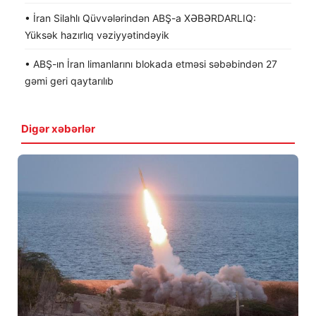
• İran Silahlı Qüvvələrindən ABŞ-a XƏBƏRDARLIQ:
Yüksək hazırlıq vəziyyətindəyik
• ABŞ-ın İran limanlarını blokada etməsi səbəbindən 27
gəmi geri qaytarılıb
Digər xəbərlər