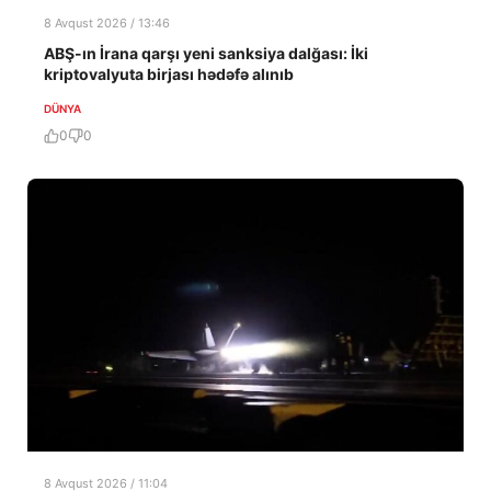
8 Avqust 2026 / 13:46
ABŞ-ın İrana qarşı yeni sanksiya dalğası: İki
kriptovalyuta birjası hədəfə alınıb
DÜNYA
0
0
8 Avqust 2026 / 11:04