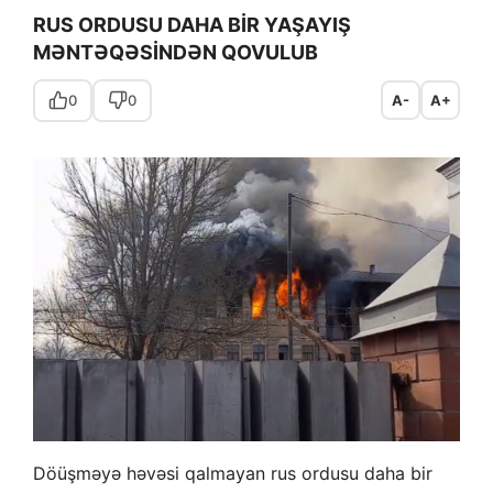
RUS ORDUSU DAHA BİR YAŞAYIŞ
MƏNTƏQƏSİNDƏN QOVULUB
0
0
A-
A+
Döüşməyə həvəsi qalmayan rus ordusu daha bir